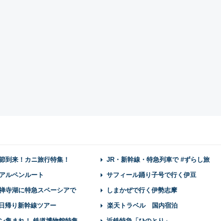
節到来！カニ旅行特集！
JR・新幹線・特急列車で #ずらし旅
アルペンルート
サフィール踊り子号で行く伊豆
禅寺湖に特急スペーシアで
しまかぜで行く伊勢志摩
】日帰り新幹線ツアー
楽天トラベル 国内宿泊
ン集まれ！ 鉄道博物館特集
近鉄特急「ひのとり」