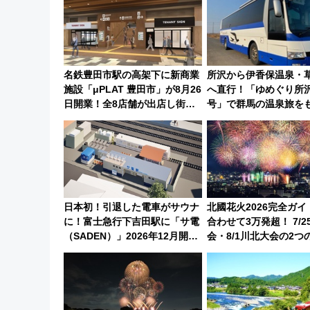
名鉄豊田市駅の高架下に新商業
所沢から伊香保温泉・
施設「μPLAT 豊田市」が8月26
へ直行！「ゆめぐり所
日開業！全8店舗が出店し街の
号」で群馬の温泉旅を
新たな玄関口へ
軽に 運行ダイヤ・運
日本初！引退した電車がサウナ
北國花火2026完全ガ
に！富士急行下吉田駅に「サ電
合わせて3万発超！ 7/2
（SADEN）」2026年12月開
会・8/1川北大会の2つ
業 行き交う電車の音や振動を
会の日程・アクセス・
感じながら「ととのう」新感覚
とめ（石川県）