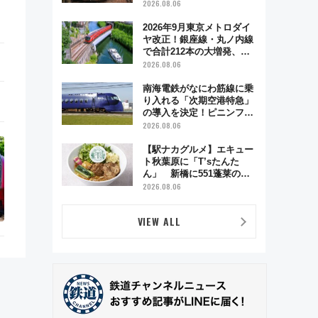
う秋の京都 斉藤雪乃＆福
2026.08.06
原トシヒロと行く！9月13
日「京都の鉄道満喫ツア
2026年9月東京メトロダイ
ー」開催
ヤ改正！銀座線・丸ノ内線
で合計212本の大増発、混
雑緩和に期待
2026.08.06
南海電鉄がなにわ筋線に乗
り入れる「次期空港特急」
の導入を決定！ピニンファ
リーナによる日本初の鉄道
2026.08.06
デザイン
【駅ナカグルメ】エキュー
ト秋葉原に「T’sたんた
ん」 新橋に551蓬莱の
DNAを継ぐ「東京豚饅」、
2026.08.06
オムライス専門店「肉とた
まご」新グルメ続々登場！
VIEW ALL
【2026年8月】