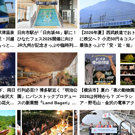
草津温泉
日向市駅が「日向坂46」駅に！
【2026年夏】西武鉄道でお
沢・川越
ひなたフェス2026開催に向け
に秩父へ？ 小児50円＆コス
もっと気
JR九州が記念きっぷや臨時列車
最強きっぷで「安・近・短」
賃を解説
で全力応援 夜行列車「ドリー
家族旅行！ 深夜の正丸トン
ムおひさま号」も走る
探検や特急ラビューも
イド、両日
行列必至!? 博多駅近く「明治公
【横浜市】夏の「夜の動物園
5金沢大
園」にパンストックプロデュー
2026は何時から？ ズーラシ
の花火大
スの新業態『Land Bageri』
ア・野毛山・金沢の電車アク
観覧席ま
8/7オープン 秋からはビストロ
スや見どころ、限定イベント
営業も！
徹底解説！