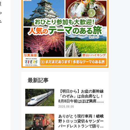
屋
や
予
最新記事
【明日から】お盆の新幹線
「のぞみ」は自由席なし！
8月8日午前はほぼ満席…で
も数時間ズラせば空きが見
2026.08.06
つかることも 混雑避ける
「空席」探しのコツ
ありがとう現行車両！嵯峨
野トロッコ貸切＆サンダー
バードレストランで語り合