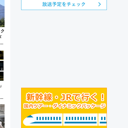
トク
パ
な
ネル
」
セ
を