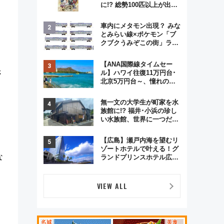
に!? 総勢100匹以上が出現
「レジェンドリサーチ」本
格謎解き・グッズ情報まと
車内にメタモン出現？ みな
め
とみらい線×ポケモン「ブ
クブクうみぞこの街」ラッ
ピング電車が運行開始に！
この夏は直通列車で横浜
【ANA国際線タイムセー
へ！
さ
ル】ハワイ往復11万円台･
北京5万円台～、憧れのビ
ジネスクラスも！来春の
GW旅行まで狙える激アツ
無一文の大学生が町家を水
路線まとめ（8/10まで）
族館に!? 福井･小浜の珍し
い水族館、世界に一つだけ
の塗り箸制作体験、鯖街道
の御食国など 小浜観光レポ
【広島】瀬戸内海を望むリ
第2弾
ゾートホテルで叶える！グ
な
ランドプリンスホテル広島
のフォトウエディング＆カ
ジュアルパーティープラン
VIEW ALL