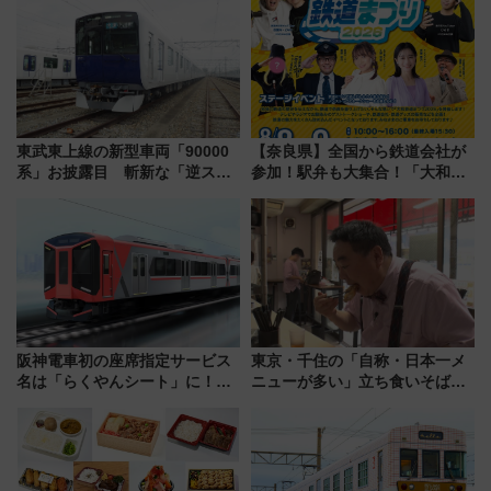
東武東上線の新型車両「90000
【奈良県】全国から鉄道会社が
系」お披露目 斬新な「逆スラ
参加！駅弁も大集合！「大和鉄
ント式」の先頭形状と明るく開
道まつり2026」が8月8日・9日
放的な車内空間に注目、デビュ
に開催決定
ーは9月
阪神電車初の座席指定サービス
東京・千住の「自称・日本一メ
名は「らくやんシート」に！新
ニューが多い」立ち食いそば屋
型3000系で大阪梅田～山陽姫路
とは？ ＢＳ日テレ『ドランク塚
を快適移動
地のふらっと立ち食いそば』
7/27夜10時～放送