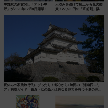
中野駅の新玄関口「アトレ中
人混みを避けて船上から花火鑑
野」が2026年12月9日開業！新
賞！27,500円の「直前割」隅田
改札直結で屋上BBQも楽しめる
川花火クルーズはデパ地下グル
注目スポット
メも持ち込みOK
夏休みの家族旅行先にぴったり！都心から1時間の「湘南西エリ
ア」満喫ガイド 鎌倉・江の島とは異なる魅力を持つ今夏の注目
スポット