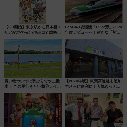
【9/9開始】東京駅から日本橋エ
East-iの後継機「E927形」2029
リアがポケモンの街に!? 総勢
年度デビューへ！新たな「新幹
100匹以上が出現「レジェンド
線専用検測車」の性能を徹底解
リサーチ」本格謎解き・グッズ
説【JR東日本】
情報まとめ
買い物ついでに手ぶらで水上散
【2026年版】東葉高速線も追加
歩！ この夏行きたい越谷レイク
でさらに便利に！人気きっぷ
タウンの新たな水辺の憩いエリ
「サンキューちばフリーパス」
ア「LAKESIDE PARK」（埼玉
今年も発売 秋・早春に千葉県を
県越谷市）
巡るなら使い勝手・コスパ抜群