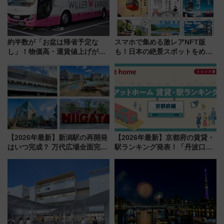
約半数が「お盆は帰省予定な
スマホで集める激レアNFT版
し」！物価高・運賃値上げが財
も！日本の絶景スポットをめぐ
布を直撃、往復1万円以内なら帰
って集める「索道印(さくどうい
りたいけど……【WILLER お盆
ん)」企画がスタート
帰省動向調査】
【2026年最新】新潟駅の再開発
【2026年最新】京都府の賃貸・
はいつ完成？ 万代広場全面完成
駅ランキング発表！「丹波口」
から「にいがた2キロ」・古町再
の大躍進と「西大路」人気の理
開発、バスタ新潟構想まで徹底
由は？
解説！