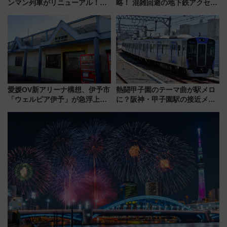
ンマン列車がリニューアル！内
略！ 混雑回避の地下鉄アクセス
外装デザイン公開 デビューは
からまだ買える有料席情報、花
今年12月
火前に楽しむ仙台観光ルートま
で解説！
愛媛OV新アリーナ構想、伊予市
熱闘甲子園のテーマ曲が駅メロ
「ウェルピア伊予」が急浮上！
に？阪神・甲子園駅の接近メロ
サイボウズ青野社長の参加表明
ディがVaundy「かげろう」×向
で探る鉄道アクセスの未来
谷実アレンジの特別仕様へ、8月
5日始発から