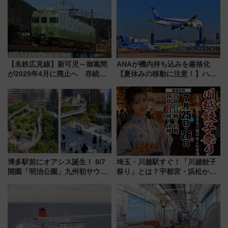
駅からのアクセスも
スとコラボ
【名鉄広見線】新可児～御嵩間
ANAが機内持ち込みを厳格化
が2029年4月に廃止へ 存続協
【夏休みの移動に注意！】ハン
議終了で100年の歴史に幕
ドバッグやPCケースも対象の
「身の回り品」新サイズ制限
(40×30×20cm)おさらい
博多駅前にオアシス誕生！ 8/7
埼玉・川越駅すぐ！「川越餃子
開園「明治公園」九州初サウナ
祭り」とは？宇都宮・浜松から
TOTOPAや日本一のピザなど絶
ご当地和牛まで全国の人気餃子
品グルメ登場で駅前の過ごし方
を食べ比べ【7月25日・26日開
はどう変わる？
催】