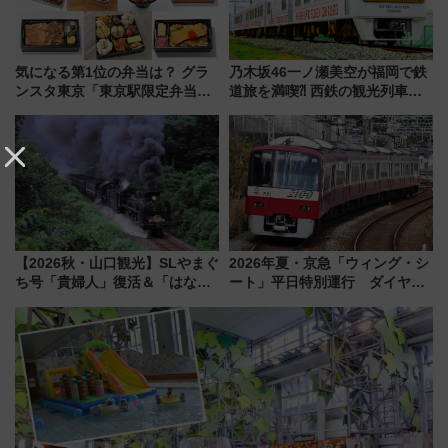
気になる第1位の弁当は？ グラ
乃木坂46一ノ瀬美空が福岡で鉄
ンスタ東京「東京駅限定弁当
道旅を満喫⁈ 西鉄の観光列車
2026 売上ランキング」
「THE RAIL KITCHEN
CHIKUGO」で巡る福岡･太宰
府･柳川の旅！YouTubeが公開
に
【2026秋・山口観光】SLやまぐ
2026年夏・京急「ウィング・シ
ち号「貴婦人」復活＆「はなあ
ート」平日特別運行 ダイヤ・
かり」初走行区間も！山口DCの
乗車方法を解説！2階建てバスや
注目観光列車まとめ きっぷの取
三浦海岸を堪能できるお出かけ
り方は？
プランもご紹介