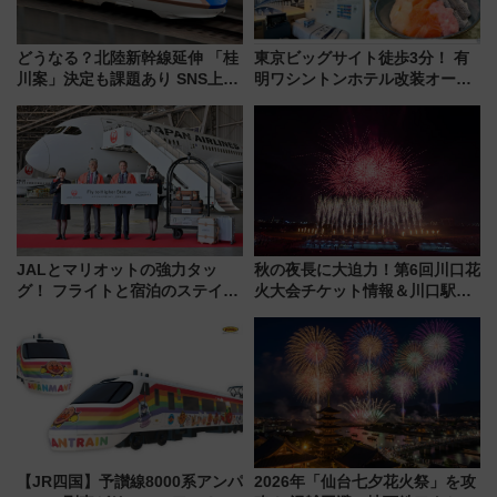
どうなる？北陸新幹線延伸 「桂
東京ビッグサイト徒歩3分！ 有
川案」決定も課題あり SNS上の
明ワシントンホテル改装オープ
声は
ン直前「ゆりかもめ運転台付き
客室」や海鮮丼が人気の朝食ビ
ュッフェを現地レポ
JALとマリオットの強力タッ
秋の夜長に大迫力！第6回川口花
グ！ フライトと宿泊のステイタ
火大会チケット情報＆川口駅か
スマッチでFLY ON ポイントや
らのアクセスガイド
上級会員資格を効率よく獲得す
る方法を解説
【JR四国】予讃線8000系アンパ
2026年「仙台七夕花火祭」を攻