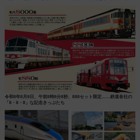
360°」が7月19日オープン、休
リンスホテル広島のフォトウエ
暇村のお得な日帰りプランも登
ディング＆カジュアルパーティ
場
ープラン
令和8年8月8日、午前8時8分8秒、888セット限定……鉄道各社の
「8・8・8」な記念きっぷたち