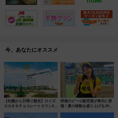
今、あなたにオススメ
【札幌から日帰り観光】ロイズ
球場のビール販売員が車内に登
カカオ＆チョコレートタウン3周
場！夏の移動を盛り上げるJR九
年！ 9月は入場料半額やチョコ
州「ビール新幹線」7月31日・8
詰め放題を開催、ロイズタウン
月7日限定 ソフトバンクホーク