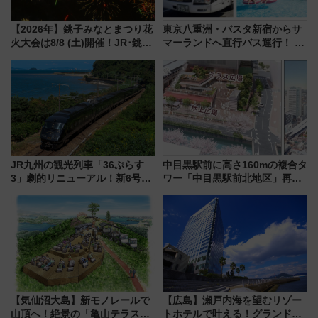
【2026年】銚子みなとまつり花
東京八重洲・バスタ新宿からサ
火大会は8/8 (土)開催！JR･銚子
マーランドへ直行バス運行！ お
電鉄の臨時列車やアクセス情
トクな1Dayパスで夏のプールと
報、利根川に咲く8,000発の大迫
推し活を楽しもう！（2026年
力＆屋台を満喫
8/1～31）
JR九州の観光列車「36ぷらす
中目黒駅前に高さ160mの複合タ
3」劇的リニューアル！新6号車
ワー「中目黒駅前北地区」再開
“1〜2名用グリーン個室”と曜日
発の全貌
別 “プレミアムランチ”導入･ル
ートや価格など解説
【気仙沼大島】新モノレールで
【広島】瀬戸内海を望むリゾー
山頂へ！絶景の「亀山テラス
トホテルで叶える！グランドプ