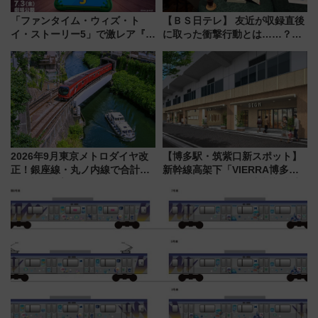
「ファンタイム・ウィズ・ト
【ＢＳ日テレ】 友近が収録直後
イ・ストーリー5」で激レア『ロ
に取った衝撃行動とは……？
ルカナ』カードをゲット！最新
『友近・礼二の妄想トレイン』
デコレーションも徹底解説
で極上の夏祭り鉄道旅を放送
2026年9月東京メトロダイヤ改
【博多駅・筑紫口新スポット】
正！銀座線・丸ノ内線で合計
新幹線高架下「VIERRA博多テ
212本の大増発、混雑緩和に期
ラス」が9/18開業！九州初出店
待
など注目の全6店舗 「博多活憩
通り」も一新