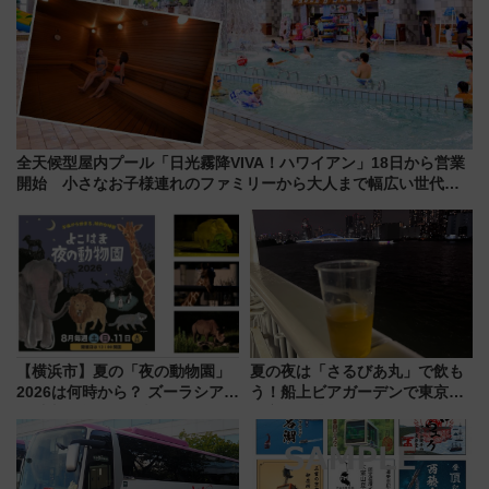
全天候型屋内プール「日光霧降VIVA！ハワイアン」18日から営業
開始 小さなお子様連れのファミリーから大人まで幅広い世代が
一日中楽しる夏のリゾートを楽しんで
【横浜市】夏の「夜の動物園」
夏の夜は「さるびあ丸」で飲も
2026は何時から？ ズーラシア・
う！船上ビアガーデンで東京湾
野毛山・金沢の電車アクセスや
の夜景を眺めながら軽く一
見どころ、限定イベントを徹底
杯……工場直送生ビールや島グ
解説！
ルメが美味い