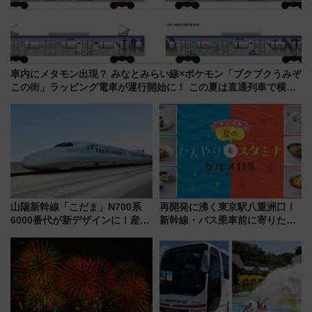
車内にメタモン出現？ みなとみらい線×ポケモン「ブクブクうみぞ
この街」ラッピング電車が運行開始に！ この夏は直通列車で横浜
へ！
山陽新幹線「こだま」N700系
再開発に沸く東京駅八重洲口！
6000番代が新デザインに！産学
新幹線・バス乗車前に寄りたい
連携で描く瀬戸内の波模様 運
「ヤエチカ」2026年夏の「ひん
用は今冬から
やり＆スタミナグルメ」6選【新
店舗も！】