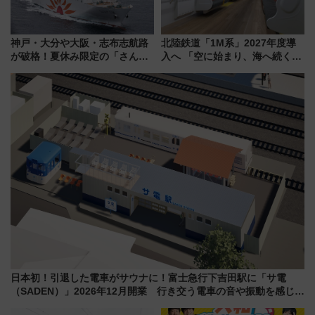
神戸・大分や大阪・志布志航路
北陸鉄道「1M系」2027年度導
が破格！夏休み限定の「さんふ
入へ 「空に始まり、海へ続く」
らわあスペシャルセール」スタ
白山比咩神社をモチーフにした
ート 夕朝食ビュッフェ付きで
神秘的なデザイン
快適な船旅はいかが？
日本初！引退した電車がサウナに！富士急行下吉田駅に「サ電
（SADEN）」2026年12月開業 行き交う電車の音や振動を感じな
がら「ととのう」新感覚