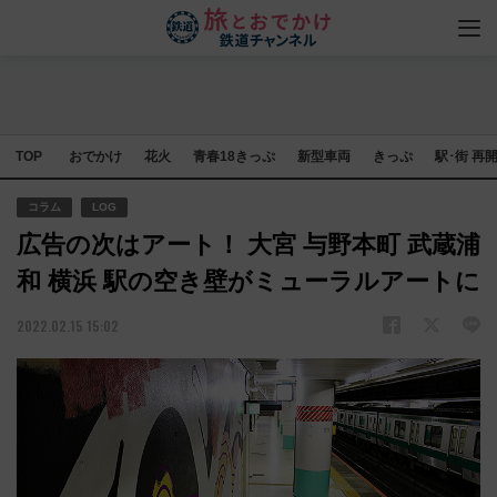
TOP
おでかけ
花火
青春18きっぷ
新型車両
きっぷ
駅･街 再
コラム
LOG
広告の次はアート！ 大宮 与野本町 武蔵浦
和 横浜 駅の空き壁がミューラルアートに
2022.02.15 15:02