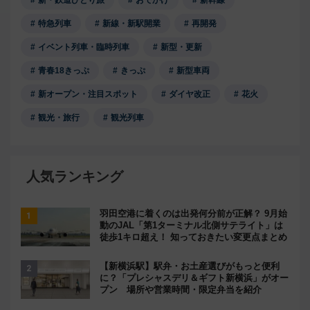
特急列車
新線・新駅開業
再開発
イベント列車・臨時列車
新型・更新
青春18きっぷ
きっぷ
新型車両
新オープン・注目スポット
ダイヤ改正
花火
観光・旅行
観光列車
人気ランキング
羽田空港に着くのは出発何分前が正解？ 9月始
動のJAL「第1ターミナル北側サテライト」は
徒歩1キロ超え！ 知っておきたい変更点まとめ
【新横浜駅】駅弁・お土産選びがもっと便利
に？「プレシャスデリ＆ギフト新横浜」がオー
プン 場所や営業時間・限定弁当を紹介