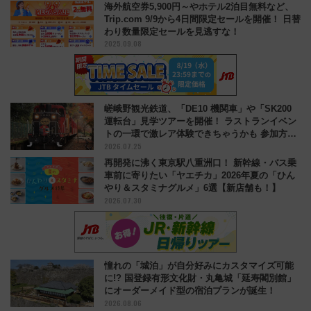
海外航空券5,900円～やホテル2泊目無料など、
Trip.com 9/9から4日間限定セールを開催！ 日替
わり数量限定セールを見逃すな！
2025.09.08
嵯峨野観光鉄道、「DE10 機関車」や「SK200
運転台」見学ツアーを開催！ ラストランイベン
トの一環で激レア体験できちゃうかも 参加方法
2026.07.25
やスケジュールをご紹介
再開発に沸く東京駅八重洲口！ 新幹線・バス乗
車前に寄りたい「ヤエチカ」2026年夏の「ひん
やり＆スタミナグルメ」6選【新店舗も！】
2026.07.30
憧れの「城泊」が自分好みにカスタマイズ可能
に!? 国登録有形文化財・丸亀城「延寿閣別館」
にオーダーメイド型の宿泊プランが誕生！
2026.08.06