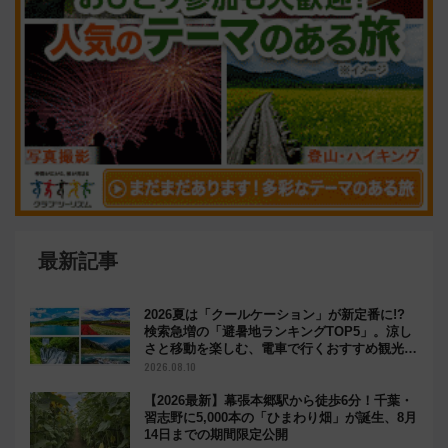
最新記事
2026夏は「クールケーション」が新定番に!?
検索急増の「避暑地ランキングTOP5」。涼し
さと移動を楽しむ、電車で行くおすすめ観光情
報も
2026.08.10
【2026最新】幕張本郷駅から徒歩6分！千葉・
習志野に5,000本の「ひまわり畑」が誕生、8月
14日までの期間限定公開