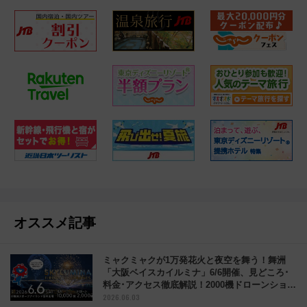
オススメ記事
ミャクミャクが1万発花火と夜空を舞う！舞洲
「大阪ベイスカイルミナ」6/6開催、見どころ･
料金･アクセス徹底解説！2000機ドローンショー
2026.06.03
も