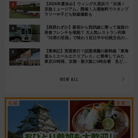
【2026年夏休み】ウィング久里浜で「出張！
京急ミュージアム」開催！入場無料でスタンプ
ラリーや子ども制服撮影も
【残席わずか】新宿から西武線に乗って滋賀の
美食フレンチを堪能？ 大人気レストラン列車
「52席の至福」で味わう近江牛や伝統文化の特
別コラボ
【乗車記】実質夜行？話題沸騰の新幹線「東海
道ルミエールエクスプレス」に乗車してみた
東京22時発、京都・新大阪に6時台着 見どこ
ろは岐阜羽島の素晴らし過ぎる朝
VIEW ALL