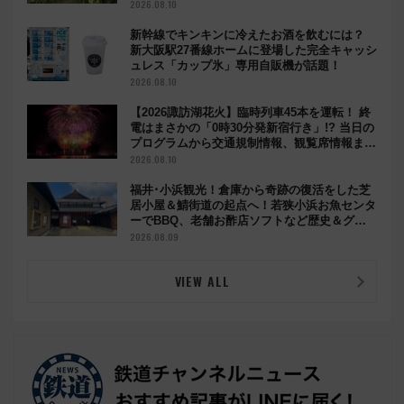
2026.08.10
新幹線でキンキンに冷えたお酒を飲むには？
新大阪駅27番線ホームに登場した完全キャッシ
ュレス「カップ氷」専用自販機が話題！
2026.08.10
【2026諏訪湖花火】臨時列車45本を運転！ 終
電はまさかの「0時30分発新宿行き」!? 当日の
プログラムから交通規制情報、観覧席情報まで
徹底解説
2026.08.10
福井･小浜観光！倉庫から奇跡の復活をした芝
居小屋＆鯖街道の起点へ！若狭小浜お魚センタ
ーでBBQ、老舗お酢店ソフトなど歴史＆グル
メ散歩
2026.08.09
VIEW ALL