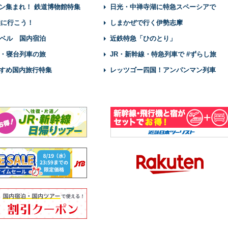
ン集まれ！ 鉄道博物館特集
日光・中禅寺湖に特急スペーシアで
陸に行こう！
しまかぜで行く伊勢志摩
ベル 国内宿泊
近鉄特急「ひのとり」
・寝台列車の旅
JR・新幹線・特急列車で #ずらし旅
すめ国内旅行特集
レッツゴー四国！アンパンマン列車