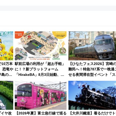
10万本
駅前広場の利用が「超お手軽」
【ひなたフェス2026】宮崎
 恐竜や
に！？新プラットフォーム
難民へ！特急787系で一晩過
半島の日
「HirakeBA」8月3日始動、ス
せる夜間滞在型イベント「ス
2026年
マホで簡単申請 物販や演奏会な
ローおひさま」が救世主に？
どに【JR東日本】
ダイヤ改
【2026年夏】富士急行線で巡る
【大井川鐵道】着るだけでト