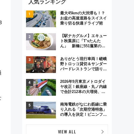
人気ランキング
最大45kmの大渋滞も！？
お盆の高速道路をスイスイ
3
乗り切る快適ドライブ術
【駅ナカグルメ】エキュー
ト秋葉原に「T’sたんた
ん」 新橋に551蓬莱の
DNAを継ぐ「東京豚饅」、
オムライス専門店「肉とた
ありがとう現行車両！嵯峨
まご」新グルメ続々登場！
野トロッコ貸切＆サンダー
【2026年8月】
バードレストランで語り合
通
う秋の京都 斉藤雪乃＆福
原トシヒロと行く！9月13
2026年9月東京メトロダイ
日「京都の鉄道満喫ツア
ヤ改正！銀座線・丸ノ内線
ー」開催
で合計212本の大増発、混
雑緩和に期待
な
南海電鉄がなにわ筋線に乗
り入れる「次期空港特急」
の導入を決定！ピニンファ
リーナによる日本初の鉄道
デザイン
VIEW ALL