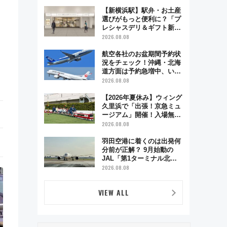
で味わう近江牛や伝統文化
の特別コラボ
【新横浜駅】駅弁・お土産
選びがもっと便利に？「プ
レシャスデリ＆ギフト新横
浜」がオープン 場所や営
2026.08.08
業時間・限定弁当を紹介
航空各社のお盆期間予約状
況をチェック！沖縄・北海
道方面は予約急増中、いま
から狙うべき日は？
2026.08.08
【2026年夏休み】ウィング
久里浜で「出張！京急ミュ
ージアム」開催！入場無料
でスタンプラリーや子ども
2026.08.08
制服撮影も
羽田空港に着くのは出発何
分前が正解？ 9月始動の
JAL「第1ターミナル北側
サテライト」は徒歩1キロ
2026.08.08
超え！ 知っておきたい変更
点まとめ
VIEW ALL