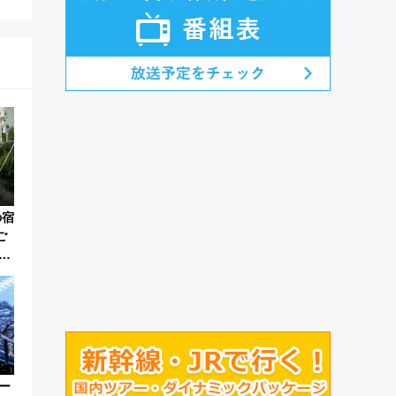
の宿
ご
ワ
ー