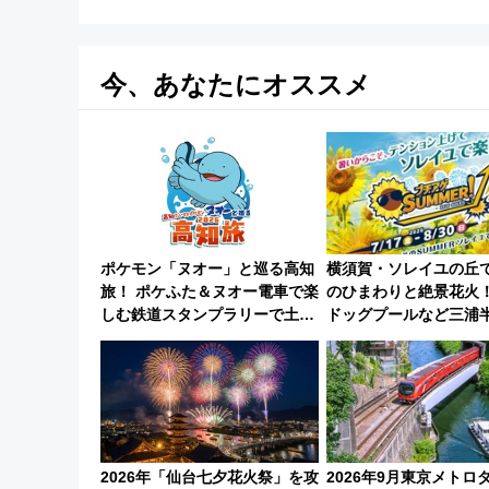
今、あなたにオススメ
ポケモン「ヌオー」と巡る高知
横須賀・ソレイユの丘で
旅！ ポケふた＆ヌオー電車で楽
のひまわりと絶景花火！
しむ鉄道スタンプラリーで土佐
ドッグプールなど三浦
路の絶景と絶品グルメを満喫！
帰りお出かけ最新情報（
（7月18日スタート）
7月17日～開催）
2026年「仙台七夕花火祭」を攻
2026年9月東京メトロ