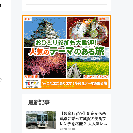
れ
の
最新記事
【残席わずか】新宿から西
武線に乗って滋賀の美食フ
レンチを堪能？ 大人気レス
トラン列車「52席の至福」
2026.08.08