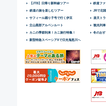
【JTB】日帰り新幹線ツアー
鉄道ファ
鉄道の旅を楽しむツアー
JRで北
サフィール踊り子号で行く伊豆
楽天トラ
立山黒部アルペンルート
観光列車
カニの季節到来！カニ旅行特集！
冬のおす
新型特急スペーシアXで日光鬼怒川へ