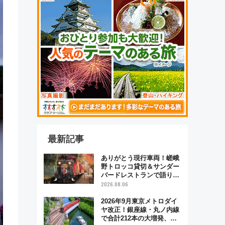
最新記事
ありがとう現行車両！嵯峨
野トロッコ貸切＆サンダー
バードレストランで語り合
う秋の京都 斉藤雪乃＆福
2026.08.06
原トシヒロと行く！9月13
日「京都の鉄道満喫ツア
2026年9月東京メトロダイ
ー」開催
ヤ改正！銀座線・丸ノ内線
で合計212本の大増発、混