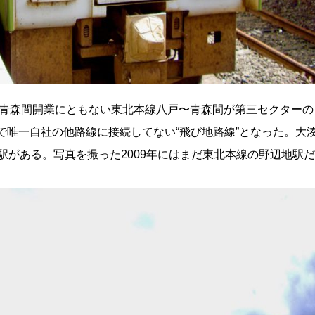
〜新青森間開業にともない東北本線八戸〜青森間が第三セクターの
で唯一自社の他路線に接続してない“飛び地路線”となった。大
1の駅がある。写真を撮った2009年にはまだ東北本線の野辺地駅だ