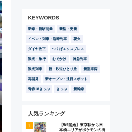
KEYWORDS
新線・新駅開業
新型・更新
イベント列車・臨時列車
花火
ダイヤ改正
つくばエクスプレス
観光・旅行
おでかけ
特急列車
観光列車
新・鉄道ひとり旅
新型車両
再開発
新オープン・注目スポット
青春18きっぷ
きっぷ
新幹線
人気ランキング
【9/9開始】東京駅から日
本橋エリアがポケモンの街