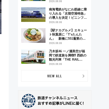
雑緩和に期待
2026.08.06
南海電鉄がなにわ筋線に乗
り入れる「次期空港特急」
の導入を決定！ピニンファ
リーナによる日本初の鉄道
2026.08.06
デザイン
【駅ナカグルメ】エキュー
ト秋葉原に「T’sたんた
ん」 新橋に551蓬莱の
DNAを継ぐ「東京豚饅」、
2026.08.06
オムライス専門店「肉とた
まご」新グルメ続々登場！
乃木坂46 一ノ瀬美空が福
【2026年8月】
岡で鉄道旅を満喫⁈ 西鉄の
観光列車「THE RAIL
KITCHEN CHIKUGO」で巡
2026.08.06
る福岡･太宰府･柳川の旅！
YouTubeが公開に
VIEW ALL