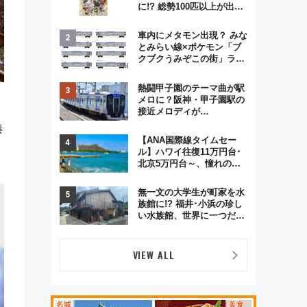
に!? 総勢100匹以上が出現
「レジェンドリサーチ」本
格謎解き・グッズ情報まと
車内にメタモン出現？ みな
め
とみらい線×ポケモン「ブ
クブクうみぞこの街」ラッ
ピング電車が運行開始に！
この夏は直通列車で横浜
熱闘甲子園のテーマ曲が駅
へ！
メロに？阪神・甲子園駅の
接近メロディが
Vaundy「かげろう」×向谷
湊
実アレンジの特別仕様へ、
【ANA国際線タイムセー
8月5日始発から
ル】ハワイ往復11万円台･
北京5万円台～、憧れのビ
ジネスクラスも！来春の
GW旅行まで狙える激アツ
無一文の大学生が町家を水
路線まとめ（8/10まで）
族館に!? 福井･小浜の珍し
い水族館、世界に一つだけ
の塗り箸制作体験、鯖街道
の御食国など 小浜観光レポ
第2弾
VIEW ALL