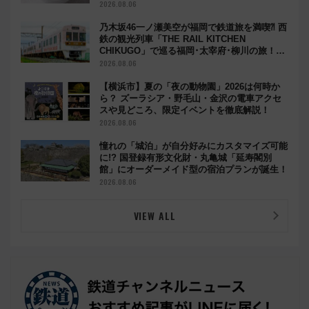
ルメ続々登場！【2026年8月】
2026.08.06
乃木坂46一ノ瀬美空が福岡で鉄道旅を満喫⁈ 西
鉄の観光列車「THE RAIL KITCHEN
CHIKUGO」で巡る福岡･太宰府･柳川の旅！
YouTubeが公開に
2026.08.06
【横浜市】夏の「夜の動物園」2026は何時か
ら？ ズーラシア・野毛山・金沢の電車アクセ
スや見どころ、限定イベントを徹底解説！
2026.08.06
憧れの「城泊」が自分好みにカスタマイズ可能
に!? 国登録有形文化財・丸亀城「延寿閣別
館」にオーダーメイド型の宿泊プランが誕生！
2026.08.06
VIEW ALL