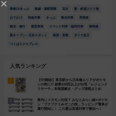
青春18きっぷ
新線・新駅開業
花火
新・鉄道ひとり旅
おでかけ
特急列車
きっぷ
観光列車
再開発
観光・旅行
新型車両
イベント列車・臨時列車
新幹線
新オープン・注目スポット
新型・更新
ダイヤ改正
つくばエクスプレス
人気ランキング
【9/9開始】東京駅から日本橋エリアがポケモ
ンの街に!? 総勢100匹以上が出現「レジェンド
リサーチ」本格謎解き・グッズ情報まとめ
車内にメタモン出現？ みなとみらい線×ポケモ
ン「ブクブクうみぞこの街」ラッピング電車が
運行開始に！ この夏は直通列車で横浜へ！