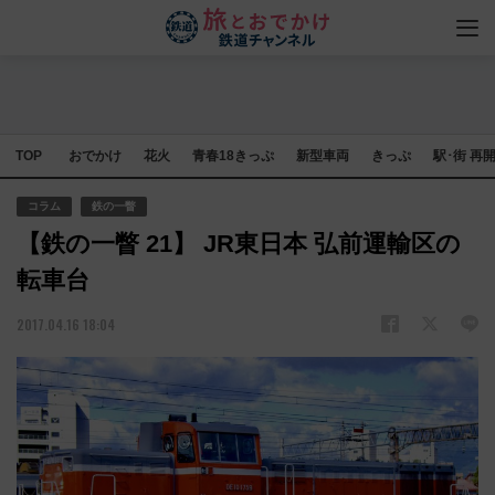
TOP
おでかけ
花火
青春18きっぷ
新型車両
きっぷ
駅･街 再
コラム
鉄の一瞥
【鉄の一瞥 21】 JR東日本 弘前運輸区の
転車台
2017.04.16 18:04