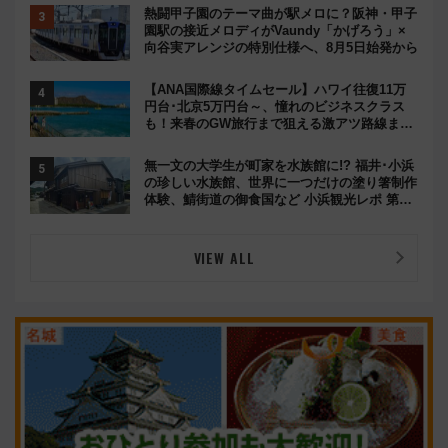
熱闘甲子園のテーマ曲が駅メロに？阪神・甲子
園駅の接近メロディがVaundy「かげろう」×
向谷実アレンジの特別仕様へ、8月5日始発から
【ANA国際線タイムセール】ハワイ往復11万
円台･北京5万円台～、憧れのビジネスクラス
も！来春のGW旅行まで狙える激アツ路線まと
め（8/10まで）
無一文の大学生が町家を水族館に!? 福井･小浜
の珍しい水族館、世界に一つだけの塗り箸制作
体験、鯖街道の御食国など 小浜観光レポ 第2
弾
VIEW ALL