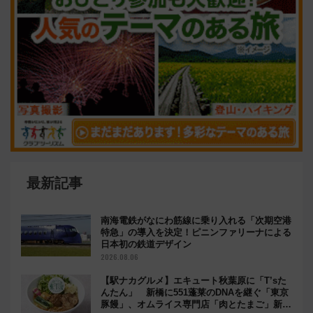
最新記事
南海電鉄がなにわ筋線に乗り入れる「次期空港
特急」の導入を決定！ピニンファリーナによる
日本初の鉄道デザイン
2026.08.06
【駅ナカグルメ】エキュート秋葉原に「T’sた
んたん」 新橋に551蓬莱のDNAを継ぐ「東京
豚饅」、オムライス専門店「肉とたまご」新グ