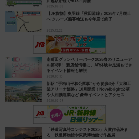
川越駅沿線で9/13～開催
2025.09.08
【JR貨物】奥羽線「秋田港線」2026年7月廃止
へ クルーズ船客輸送も今年度で終了
2025.12.22
南町田グランベリーパーク2026春のリニューア
ル第4弾！ 新店舗情報に、AR体験や足湯もでき
るイベント情報も解説
2026.03.15
新駅 “手柄山平和公園駅”から徒歩3分「大和工
業アリーナ姫路」10月開業！Novelbright公演
や大相撲巡業など 豪華イベントとアクセス
2026.07.07
「鉄道写真詩コンテスト2025」入賞作品決ま
る 鉄道博物館や東武博物館で作品展