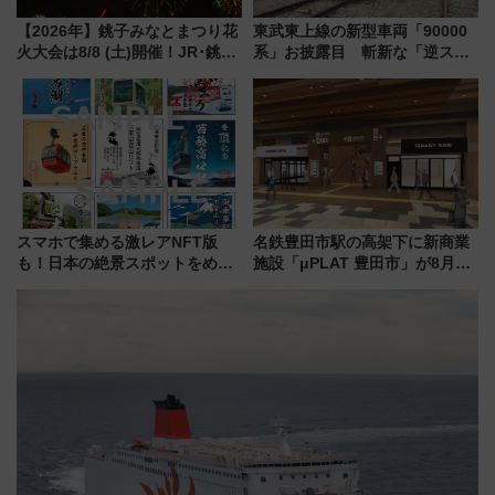
【2026年】銚子みなとまつり花
東武東上線の新型車両「90000
火大会は8/8 (土)開催！JR･銚子
系」お披露目 斬新な「逆スラ
電鉄の臨時列車やアクセス情
ント式」の先頭形状と明るく開
報、利根川に咲く8,000発の大迫
放的な車内空間に注目、デビュ
力＆屋台を満喫
ーは9月
スマホで集める激レアNFT版
名鉄豊田市駅の高架下に新商業
も！日本の絶景スポットをめぐ
施設「μPLAT 豊田市」が8月26
って集める「索道印(さくどうい
日開業！全8店舗が出店し街の新
ん)」企画がスタート
たな玄関口へ