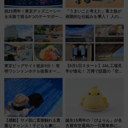
祝25周年！東京ディズニーシー
「うまいこと考えた」富士急が
を水路で巡る8つのテーマポート
画期的な仕組みを導入！ 人のか
と限定デコレーションを解説
わりにスマホが並ぶ「分身く
ん」始動
東京ビッグサイト徒歩3分！ 有
【8月1日スタート】JAL工場見
明ワシントンホテル改装オープ
学が進化！ 万博で話題の「空飛
ン直前「ゆりかもめ運転台付き
ぶクルマ」体験が常設化!? 期間
客室」や海鮮丼が人気の朝食ビ
限定の歴代制服仮想試着体験も
ュッフェを現地レポ
レポート
【感動】サメ肌に直接触れる貴
誕生15周年の「ぴよりん」が名
重なチャンス！子どもも虜にな
古屋市交通局の一日乗車券に！