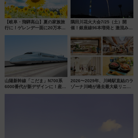
【岐阜・飛騨高山】夏の家族旅
隅田川花火大会7/25（土）開
行に！ゲレンデ一面に20万本の
催！銀座線96本増発と 激混みの
ひまわりが咲き誇る「アルコピ
「浅草駅」を回避する最寄り駅･
アひまわり園」開園
アクセス攻略法、2万発の花火が
都心の夜に！
山陽新幹線「こだま」N700系
2026〜2029年、川崎駅直結のラ
6000番代が新デザインに！産学
ゾーナ川崎が過去最大級リニュ
連携で描く瀬戸内の波模様 運
ーアル！ フードコート拡大など
用は今冬から
「いつから何が変わるか」徹底
解説！