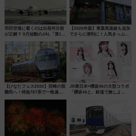
羽田空港に着くのは出発何分前
【2026年版】東葉高速線も追加
が正解？ 9月始動のJAL「第1タ
でさらに便利に！人気きっぷ
ーミナル北側サテライト」は徒
「サンキューちばフリーパス」
歩1キロ超え！ 知っておきたい
今年も発売 秋・早春に千葉県を
変更点まとめ
巡るなら使い勝手・コスパ抜群
【ひなたフェス2026】宮崎の宿
JR東日本×櫻坂46の大型コラボ
難民へ！特急787系で一晩過ご
「櫻坂46と、鉄道で旅しよ
せる夜間滞在型イベント「スワ
う。」が7月20日より始動！新
ローおひさま」が救世主に？
潟・長野・庄内へ