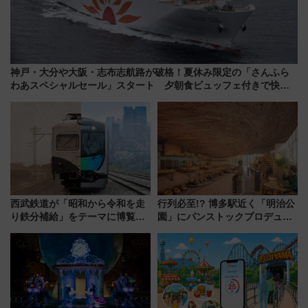
神戸・大分や大阪・志布志航路が破格！夏休み限定の「さんふら
わあスペシャルセール」スタート 夕朝食ビュッフェ付きで快適
な船旅はいかが？
西武鉄道が「昭和から令和を走
行列必至!? 博多駅近く「明治公
り鉄分補給」をテーマに博覧会
園」にパンストックプロデュー
を実施！くすのきホールで8月
スの新業態『Land Bageri』8/7
14日から 新車両「トキイロ」体
オープン 秋からはビストロ営業
験ブースも アクセスや申込方法
も！
を解説