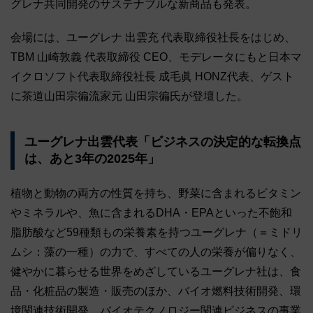
グレナ共同開発のサステナブルな新商品も発表。
会場には、ユーグレナ 出雲充 代表取締役社長をはじめ、
TBM 山崎敦義 代表取締役 CEO、モデレータにもと日本マ
イクロソフト代表取締役社⻑ 成毛眞 HONZ代表、ゲスト
に茶道山田宗徧流家元 山田宗徧氏が登壇した。
ユーグレナ出雲代表「ビジネスの決定的な転換点
は、あと3年の2025年」
植物と動物の両方の性質を持ち、野菜に含まれるビタミン
やミネラルや、魚に含まれるDHA・EPAといった不飽和
脂肪酸など59種類もの栄養素を持つユーグレナ（＝ミドリ
ムシ：藻の一種）の力で、すべての人の栄養が偏りなく、
健やかに暮らせる世界をめざしているユーグレナ社は、食
品・化粧品の製造・販売のほか、バイオ燃料技術開発、環
境関連技術開発、バイオテクノロジー関連ビジネスの事業