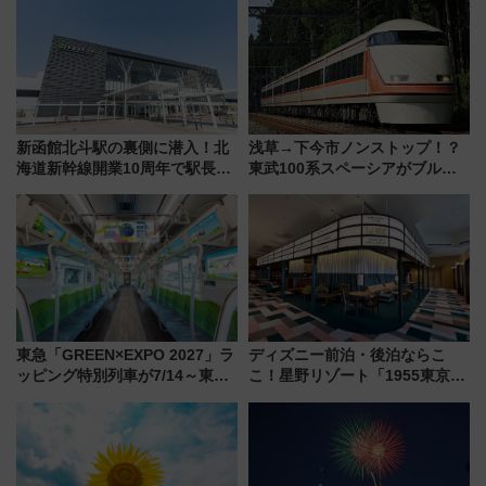
新函館北斗駅の裏側に潜入！北
浅草→下今市ノンストップ！？
海道新幹線開業10周年で駅長
東武100系スペーシアがブルー
室・地下通路など公開イベン
リボン賞35周年記念で「デビュ
ト 参加方法や体験内容を紹介
ー当時の停車駅」を再現 運転
時刻や特急券の買い方を紹介
東急「GREEN×EXPO 2027」ラ
ディズニー前泊・後泊ならこ
ッピング特別列車が7/14～東
こ！星野リゾート「1955東京ベ
横・田園都市・目黒線でデビュ
イ」が子連れや夕食難民を救う5
ー！ 注目の編成やデザインまと
つの理由 無料バス＆24時間サー
め
ビスで混雑回避