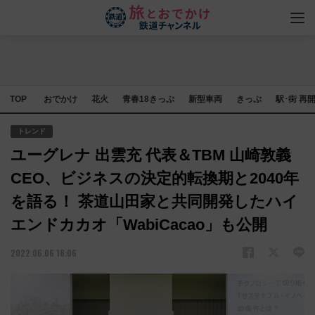
TOP
おでかけ
花火
青春18きっぷ
新型車両
きっぷ
駅･街 再
トレンド
ユーグレナ 出雲充 代表＆TBM 山崎敦義
CEO、ビジネスの決定的転換期と2040年
を語る！ 茶道山田家と共同開発したハイ
エンドカカオ「WabiCacao」も公開
2022.06.06 18:06