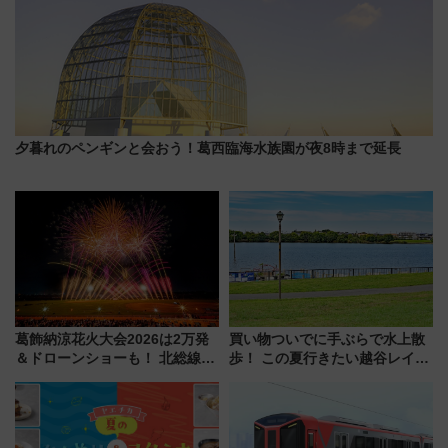
夕暮れのペンギンと会おう！葛西臨海水族園が夜8時まで延長
葛飾納涼花火大会2026は2万発
買い物ついでに手ぶらで水上散
＆ドローンショーも！ 北総線を
歩！ この夏行きたい越谷レイク
使った穴場アクセスや臨時列
タウンの新たな水辺の憩いエリ
車、観覧スポット情報と周辺観
ア「LAKESIDE PARK」（埼玉
光まとめ（7/28開催）
県越谷市）