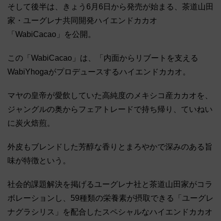
そして後半は、きょう6月6日から発売が始まる、茶道山田
家・ユーグレナ共同開発ハイエンドカカオ
「WabiCacao」を公開。
この「WabiCacao」は、「内面からリブートを支える
WabiYhogaがプロデュースするハイエンドカカオ。
マヤの皇帝が愛飲していた高純度のメキシコ産カカオを、
ジャングルの奥からフェアトレードで持ち帰り、ていねい
に炭火焙煎。
外皮もブレンドした芳醇な香りとまろやかで深みのある旨
味が特徴という。
社会的課題解決を掲げるユーグレナ社と茶道山田家がコラ
ボレーションし、59種類の栄養素が摂取できる「ユーグレ
ナグラシリス」を配合したスペシャルなハイエンドカカオ