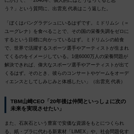
にかけて、「2040年、個人的にはどうなってると思
う？」という質問に、出雲充 代表はこう返した。
「ぼくはバングラデシュにいるはずです。ミドリムシ（＝
ユーグレナ）を食べることで、その国の栄養失調をゼロに
するという目標に向かっているはず。ミドリムシの給食
で、世界で活躍するスポーツ選手やアーティストが生まれ
てくるのをイメージしている。1億6000万人の栄養問題が
解決できれば、偉大なスポーツ選手やアーティストが出て
くるはず。そのとき、彼らのコンサートやゲームをオーデ
ィエンスとしてしみじみと体感したい」（出雲充 代表）
TBM山崎CEO「20年後は仲間といっしょに次の
未来を実現させたい」
また、石灰石という豊富で安価な資源をもとにつくられ
る、紙・プラに代わる新素材「LIMEX」や、社会問題化す