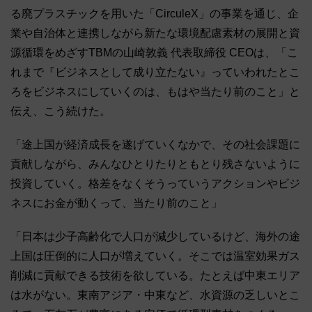
る廃プラスチックを用いた「CirculeX」の事業を通じ、企
業や自治体と連携しながら新たな環境配慮素材の展開と資
源循環をめざすTBMの山崎敦義 代表取締役 CEOは、「こ
れまで『ビジネスとして成り立たない』っていわれたとこ
ろをビジネスにしていくのは、もはや当たり前のこと」と
伝え、こう続けた。
「途上国が経済成長を遂げていくなかで、その社会課題に
貢献しながら、みんなひとりたりともとり残さないように
投資していく。格差をなくそうっていうアクションやビジ
ネスにお金が動くって、当たり前のこと」
「日本は少子高齢化で人口が減少しているけど、海外の途
上国は圧倒的に人口が増えていく。そこでは温室効果ガス
削減に貢献できる技術を欲している。たとえば中東エリア
は水がない。東南アジア・中東など、水資源の乏しいとこ