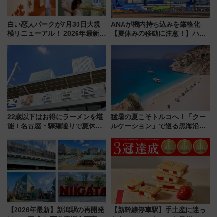
白い恋人パークが7月30日大規
ANAが機内持ち込みを厳格化
模リニューアル！ 2026年最新の
【夏休みの移動に注意！】ハン
新エリア・工場見学の見どころ
ドバッグやPCケースも対象の
と料金・アクセスを徹底解説
「身の回り品」新サイズ制限
（札幌市）
(40×30×20cm)おさらい
22歳以下はお得にラーメンを堪
猛暑の夏こそトルコへ！「クー
能！名古屋・驛麺通りで夏休み
ルケーション」で巡る黒海沿岸
限定「U22応援割り」が7月21日
やエーゲ海の避暑リゾート 関
よりスタート
連検索数が前年比237％増、ナ
ショジオも認める『2026年に訪
れるべき世界の旅先』
【2026年最新】新潟駅の再開発
【新幹線停車駅】手土産に迷っ