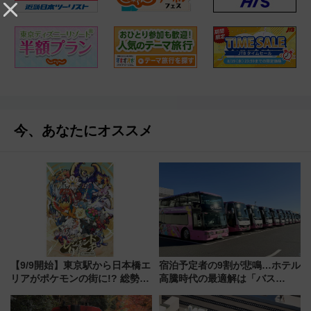
今、あなたにオススメ
【9/9開始】東京駅から日本橋エ
宿泊予定者の9割が悲鳴…ホテル
リアがポケモンの街に!? 総勢
高騰時代の最適解は「バス
100匹以上が出現「レジェンド
泊」!? WILLER最新調査で判明
リサーチ」本格謎解き・グッズ
した、推し活遠征や観光時のリ