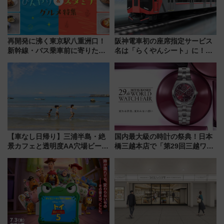
再開発に沸く東京駅八重洲口！
阪神電車初の座席指定サービス
新幹線・バス乗車前に寄りたい
名は「らくやんシート」に！新
「ヤエチカ」2026年夏の「ひん
型3000系で大阪梅田～山陽姫路
やり＆スタミナグルメ」6選【新
を快適移動
店舗も！】
【車なし日帰り】三浦半島・絶
国内最大級の時計の祭典！日本
景カフェと透明度AA穴場ビーチ
橋三越本店で「第29回三越ワー
を巡る！ おトクな電車きっぷ活
ルドウォッチフェア」開幕
用してストレスフリー旅へ行こ
【2026年8月5日～25日】
う！