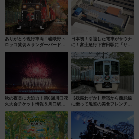
情報まとめ
アルな懐事情
ありがとう現行車両！嵯峨野ト
日本初！引退した電車がサウナ
ロッコ貸切＆サンダーバードレ
に！富士急行下吉田駅に「サ電
ストランで語り合う秋の京都
（SADEN）」2026年12月開
斉藤雪乃＆福原トシヒロと行
業 行き交う電車の音や振動を
く！9月13日「京都の鉄道満喫
感じながら「ととのう」新感覚
ツアー」開催
秋の夜長に大迫力！第6回川口花
【残席わずか】新宿から西武線
火大会チケット情報＆川口駅か
に乗って滋賀の美食フレンチを
らのアクセスガイド
堪能？ 大人気レストラン列車
「52席の至福」で味わう近江牛
や伝統文化の特別コラボ