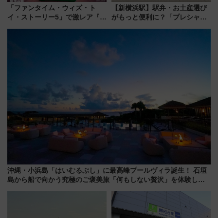
「ファンタイム・ウィズ・ト
【新横浜駅】駅弁・お土産選び
イ・ストーリー5」で激レア『ロ
がもっと便利に？「プレシャス
ルカナ』カードをゲット！最新
デリ＆ギフト新横浜」がオープ
デコレーションも徹底解説
ン 場所や営業時間・限定弁当
を紹介
沖縄・小浜島「はいむるぶし」に最高峰プールヴィラ誕生！ 石垣
島から船で向かう究極のご褒美旅「何もしない贅沢」を体験して
みない？