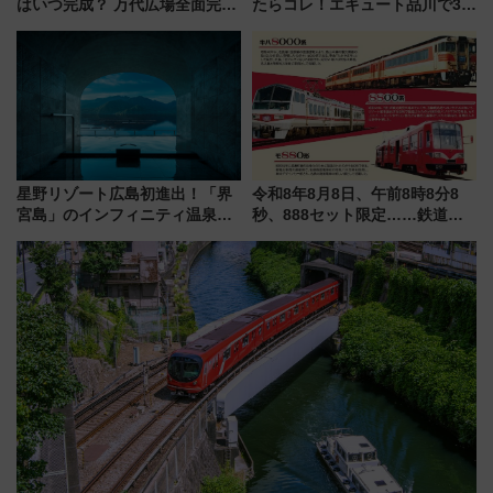
はいつ完成？ 万代広場全面完成
たらコレ！エキュート品川で3年
から「にいがた2キロ」・古町再
連続売上1位を獲得した定番手土
開発、バスタ新潟構想まで徹底
産スイーツとは？
解説！
星野リゾート広島初進出！「界
令和8年8月8日、午前8時8分8
宮島」のインフィニティ温泉と
秒、888セット限定……鉄道各
古式サウナ「石風呂」を大解剖
社の「8・8・8」な記念きっぷ
宿泊料金・アクセスは？（2026
たち
年7月23日開業）