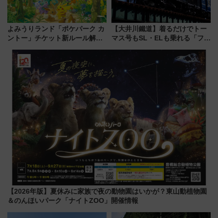
よみうりランド「ポケパーク カ
【大井川鐵道】着るだけでトー
ントー」チケット新ルール解
マス号もSL・ELも乗れる「フリ
説！購入制限の緩和と入場時の
ーきっぷTシャツ」8月6日より
本人確認が11月スタート
受注販売
【2026年版】夏休みに家族で夜の動物園はいかが？東山動植物園
＆のんほいパーク「ナイトZOO」開催情報