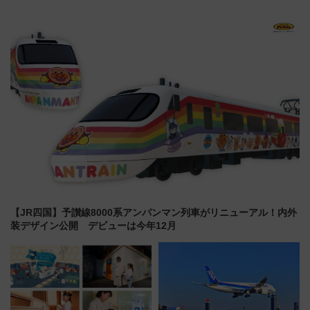
る鴨川シーワールド「エイとサ
東山線では貸切電車も登場【限
メのタッチングプール」【夏休
定1万5000枚】
み限定企画】
【JR四国】予讃線8000系アンパンマン列車がリニューアル！内外
装デザイン公開 デビューは今年12月