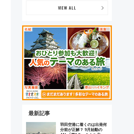
VIEW ALL
最新記事
羽田空港に着くのは出発何
分前が正解？ 9月始動の