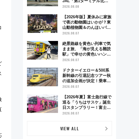
JAL「第1ターミナル北側
サテライト」は徒歩1キロ
2026.08.08
超え！ 知っておきたい変更
点まとめ
【2026年版】夏休みに家族
で夜の動物園はいかが？東
コ
山動植物園＆のんほいパー
ク「ナイトZOO」開催情報
2026.08.07
絶景路線を黄色い列車で気
まま旅、「海が見える難読
駅」で幸せの黄色いハンカ
チに願いを 「新・鉄道ひ
2026.08.07
ど
とり旅」279回目の舞台は
「島原鉄道」
ドクターイエロー＆500系
ス
新幹線の引退記念ツアー秋
の追加企画が決定！乗車体
験やグッズ・ホテル情報ま
2026.08.07
とめ
【2026年夏】富士急行線で
検
巡る「うちはサスケ」誕生
日スタンプラリー！富士急
直
ハイランド限定グルメ＆グ
2026.08.07
ッズ徹底ガイド
VIEW ALL
応