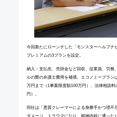
今回新たにローンチした「モンスターヘルプナビ付
プレミアムの3プランを設定。
納入・支払先、売掛金など回収、従業員、労務
ルの際の弁護士費用を補償。エコノミープランは、
万円まで（1事案限度額100万円）、法律相談料
円）。
同社は「悪質クレーマーによる身勝手かつ理不
ダメージ、トラウマになり、精神内科に通った