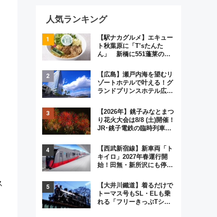
人気ランキング
【駅ナカグルメ】エキュー
ト秋葉原に「T’sたんた
ん」 新橋に551蓬莱の
DNAを継ぐ「東京豚饅」、
オムライス専門店「肉とた
【広島】瀬戸内海を望むリ
まご」新グルメ続々登場！
ゾートホテルで叶える！グ
【2026年8月】
ランドプリンスホテル広島
のフォトウエディング＆カ
ジュアルパーティープラン
【2026年】銚子みなとまつ
迷
り花火大会は8/8 (土)開催！
JR･銚子電鉄の臨時列車や
アクセス情報、利根川に咲
く8,000発の大迫力＆屋台
【西武新宿線】新車両「ト
を満喫
キイロ」2027年春運行開
始！田無・新所沢にも停
車 2028年春には「第2
弾」も
ス
【大井川鐵道】着るだけで
トーマス号もSL・ELも乗
れる「フリーきっぷTシャ
ツ」8月6日より受注販売