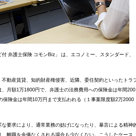
 弁護士保険 コモンBiz」 は、エコノミー、スタンダード、
、不動産賃貸、知的財産権侵害、近隣、委任契約といったトラ
月額1万1800円で、弁護士の法務費用への保険金は年間200
の保険金は年間10万円まで支払われる（１事案限度額2万2000
尽な要求により、通常業務の妨げになったり、暴言による精神
り、離職を余儀なくされる場合も少なくない。こうしたケース