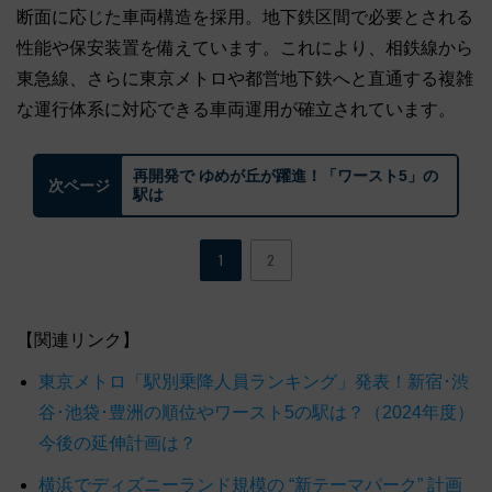
断面に応じた車両構造を採用。地下鉄区間で必要とされる
性能や保安装置を備えています。これにより、相鉄線から
東急線、さらに東京メトロや都営地下鉄へと直通する複雑
な運行体系に対応できる車両運用が確立されています。
再開発で ゆめが丘が躍進！「ワースト5」の
次ページ
駅は
1
2
【関連リンク】
東京メトロ「駅別乗降人員ランキング」発表！新宿･渋
谷･池袋･豊洲の順位やワースト5の駅は？（2024年度）
今後の延伸計画は？
横浜でディズニーランド規模の “新テーマパーク” 計画