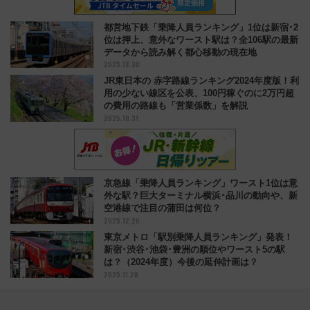
都営地下鉄「乗降人員ランキング」1位は新宿･2
位は押上、意外なワースト駅は？全106駅の最新
データから読み解く都心移動の現在地
2025.12.30
JR東日本の 赤字路線ランキング2024年度版！利
用の少ない線区を公表、100円稼ぐのに2万円超
の費用の路線も「営業係数」を解説
2025.10.31
京急線「乗降人員ランキング」ワースト1位は意
外な駅？巨大ターミナル横浜･品川の動向や、新
空港線で注目の蒲田は何位？
2025.12.26
東京メトロ「駅別乗降人員ランキング」発表！
新宿･渋谷･池袋･豊洲の順位やワースト5の駅
は？（2024年度）今後の延伸計画は？
2025.11.28