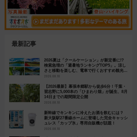
最新記事
2026夏は「クールケーション」が新定番に!?
検索急増の「避暑地ランキングTOP5」。涼し
さと移動を楽しむ、電車で行くおすすめ観光情
報も
2026.08.10
【2026最新】幕張本郷駅から徒歩6分！千葉・
習志野に5,000本の「ひまわり畑」が誕生、8月
14日までの期間限定公開
2026.08.10
新幹線でキンキンに冷えたお酒を飲むには？
新大阪駅27番線ホームに登場した完全キャッシ
ュレス「カップ氷」専用自販機が話題！
2026.08.10