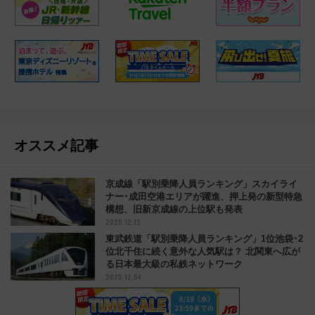
オススメ記事
京成線「駅別乗降人員ランキング」スカイライ
ナー･成田空港エリアが躍進、押上発の新型特急
構想、旧新京成線の上位駅も発表
2025.12.12
東武鉄道「駅別乗降人員ランキング」1位池袋･2
位北千住に続く意外な人気駅は？ 北関東へ広が
る日本最大級の私鉄ネットワーク
2025.12.04