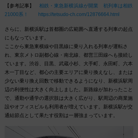
【参考記事】
相鉄・東急新横浜線が開業 初列車は相鉄
21000系！ https://tetsudo-ch.com/12876664.html
さらに、新横浜駅は首都圏の広範囲へ直通する列車の起点
にもなっています。
ここから東急東横線や目黒線に乗り入れる列車が運転さ
れ、東京メトロ副都心線・南北線、都営三田線へも接続し
ています。渋谷、目黒、武蔵小杉、大手町、永田町、六本
木一丁目など、都心の主要エリアに乗り換えなし、または
少ない乗り換え回数で移動できるようになり、新横浜駅周
辺の利便性は大きく向上しました。新路線が加わったこと
で、通勤や通学の選択肢は大きく広がり、駅周辺の商業施
設やオフィスビルも利用者が増えています。新横浜駅が交
通結節点として果たす役割は一層強まっています。