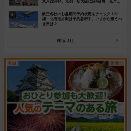
東京22時発、京都・新大阪に6時台着 見どこ
ろは岐阜羽島の素晴らし過ぎる朝
航空各社のお盆期間予約状況をチェック！沖
縄・北海道方面は予約急増中、いまから狙うべ
き日は？
VIEW ALL