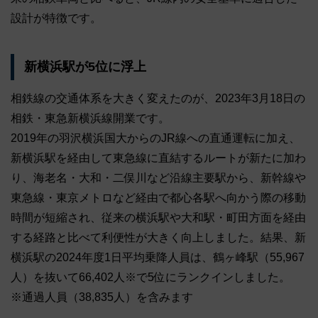
設計が特徴です。
新横浜駅が5位に浮上
相鉄線の交通体系を大きく変えたのが、2023年3月18日の
相鉄・東急新横浜線開業です。
2019年の羽沢横浜国大からのJR線への直通運転に加え、
新横浜駅を経由して東急線に直結するルートが新たに加わ
り、海老名・大和・二俣川など沿線主要駅から、新幹線や
東急線・東京メトロなど経由で都心各駅へ向かう際の移動
時間が短縮され、従来の横浜駅や大和駅・町田方面を経由
する経路と比べて利便性が大きく向上しました。結果、新
横浜駅の2024年度1日平均乗降人員は、鶴ヶ峰駅（55,967
人）を抜いて66,402人※で5位にランクインしました。
※通過人員（38,835人）を含みます