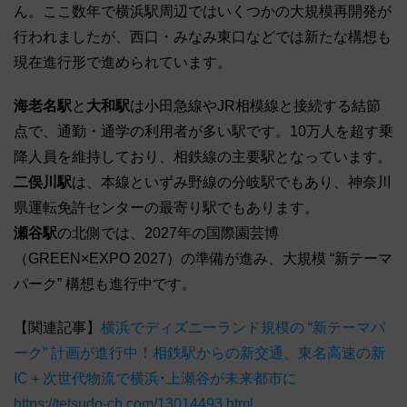
ん。ここ数年で横浜駅周辺ではいくつかの大規模再開発が
行われましたが、西口・みなみ東口などでは新たな構想も
現在進行形で進められています。
海老名駅
と
大和駅
は小田急線やJR相模線と接続する結節
点で、通勤・通学の利用者が多い駅です。10万人を超す乗
降人員を維持しており、相鉄線の主要駅となっています。
二俣川駅
は、本線といずみ野線の分岐駅でもあり、神奈川
県運転免許センターの最寄り駅でもあります。
瀬谷駅
の北側では、2027年の国際園芸博
（GREEN×EXPO 2027）の準備が進み、大規模 “新テーマ
パーク” 構想も進行中です。
【関連記事】
横浜でディズニーランド規模の “新テーマパ
ーク” 計画が進行中！相鉄駅からの新交通、東名高速の新
IC＋次世代物流で横浜･上瀬谷が未来都市に
https://tetsudo-ch.com/13014493.html