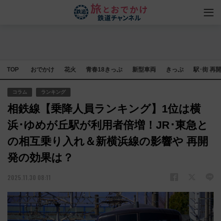
TOP
おでかけ
花火
青春18きっぷ
新型車両
きっぷ
駅･街 再
コラム
ランキング
相鉄線【乗降人員ランキング】1位は横
浜･ゆめが丘駅が利用者倍増！JR･東急と
の相互乗り入れ＆新横浜線の影響や 再開
発の効果は？
2025.11.30 08:11