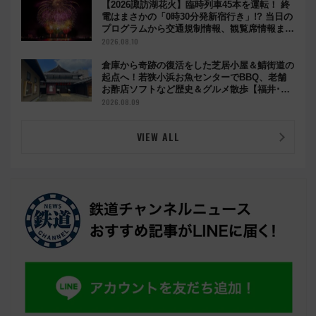
【2026諏訪湖花火】臨時列車45本を運転！ 終
電はまさかの「0時30分発新宿行き」!? 当日の
プログラムから交通規制情報、観覧席情報まで
徹底解説
2026.08.10
倉庫から奇跡の復活をした芝居小屋＆鯖街道の
起点へ！若狭小浜お魚センターでBBQ、老舗
お酢店ソフトなど歴史＆グルメ散歩【福井･小
浜観光】
2026.08.09
VIEW ALL