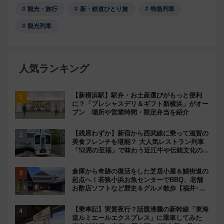
観光・旅行
新・鉄道ひとり旅
特急列車
観光列車
人気ランキング
【新横浜駅】駅弁・お土産選びがもっと便利
に？「プレシャスデリ＆ギフト新横浜」がオー
プン 場所や営業時間・限定弁当を紹介
【残席わずか】新宿から西武線に乗って滋賀の
美食フレンチを堪能？ 大人気レストラン列車
「52席の至福」で味わう近江牛や伝統文化の特
別コラボ
倉庫から奇跡の復活をした芝居小屋＆鯖街道の
起点へ！若狭小浜お魚センターでBBQ、老舗
お酢店ソフトなど歴史＆グルメ散歩【福井･小
浜観光】
【乗車記】実質夜行？話題沸騰の新幹線「東海
道ルミエールエクスプレス」に乗車してみた