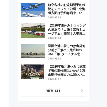
業時間・限定弁当を紹介
航空各社のお盆期間予約状
況をチェック！沖縄・北海
道方面は予約急増中、いま
から狙うべき日は？
2026.08.08
【2026年夏休み】ウィング
久里浜で「出張！京急ミュ
ージアム」開催！入場無料
でスタンプラリーや子ども
2026.08.08
制服撮影も
羽田空港に着くのは出発何
分前が正解？ 9月始動の
JAL「第1ターミナル北側
、
サテライト」は徒歩1キロ
2026.08.08
超え！ 知っておきたい変更
点まとめ
【2026年版】夏休みに家族
で夜の動物園はいかが？東
山動植物園＆のんほいパー
ク「ナイトZOO」開催情報
2026.08.07
。
VIEW ALL