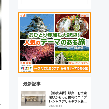
最新記事
【新横浜駅】駅弁・お土産
選びがもっと便利に？「プ
レシャスデリ＆ギフト新横
う
浜」がオープン 場所や営
2026.08.08