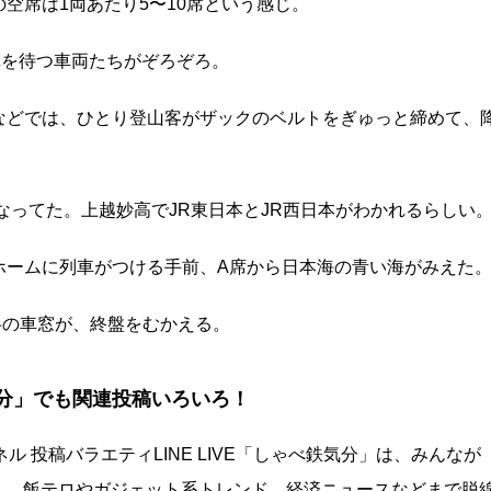
空席は1両あたり5〜10席という感じ。
車を待つ車両たちがぞろぞろ。
などでは、ひとり登山客がザックのベルトをぎゅっと締めて、
なってた。上越妙高でJR東日本とJR西日本がわかれるらしい
ホームに列車がつける手前、A席から日本海の青い海がみえた
半の車窓が、終盤をむかえる。
鉄気分」でも関連投稿いろいろ！
 投稿バラエティLINE LIVE「しゃべ鉄気分」は、みんなが
でトークし、飯テロやガジェット系トレンド、経済ニュースなどまで脱