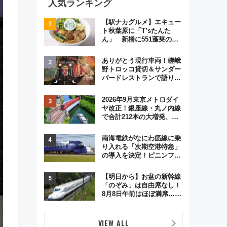
人気ランキング
【駅ナカグルメ】エキュー
ト秋葉原に「T’sたんた
ん」 新橋に551蓬莱の
DNAを継ぐ「東京豚饅」、
オムライス専門店「肉とた
ありがとう現行車両！嵯峨
まご」新グルメ続々登場！
野トロッコ貸切＆サンダー
【2026年8月】
バードレストランで語り合
う秋の京都 斉藤雪乃＆福
原トシヒロと行く！9月13
2026年9月東京メトロダイ
日「京都の鉄道満喫ツア
ヤ改正！銀座線・丸ノ内線
ー」開催
で合計212本の大増発、混
雑緩和に期待
南海電鉄がなにわ筋線に乗
り入れる「次期空港特急」
の導入を決定！ピニンファ
リーナによる日本初の鉄道
デザイン
【明日から】お盆の新幹線
「のぞみ」は自由席なし！
8月8日午前はほぼ満席…で
も数時間ズラせば空きが見
つかることも 混雑避ける
「空席」探しのコツ
VIEW ALL