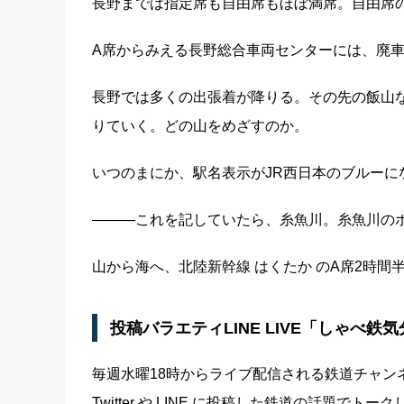
長野までは指定席も自由席もほぼ満席。自由席の
A席からみえる長野総合車両センターには、廃
長野では多くの出張着が降りる。その先の飯山
りていく。どの山をめざすのか。
いつのまにか、駅名表示がJR西日本のブルーに
―――これを記していたら、糸魚川。糸魚川の
山から海へ、北陸新幹線 はくたか のA席2時間
投稿バラエティLINE LIVE「しゃべ
毎週水曜18時からライブ配信される鉄道チャンネル
Twitter や LINE に投稿した鉄道の話題