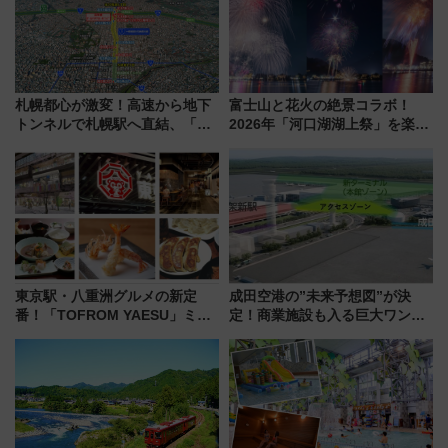
札幌都心が激変！高速から地下
富士山と花火の絶景コラボ！
トンネルで札幌駅へ直結、「創
2026年「河口湖湖上祭」を楽し
成川通都心アクセス道路」が7月
む完全ガイド＆鉄道アクセスの
から本格着工、延長4.8km整備
ススメ
事業の全貌
東京駅・八重洲グルメの新定
成田空港の”未来予想図”が決
番！「TOFROM YAESU」ミシ
定！商業施設も入る巨大ワンタ
ュラン店から大衆酒場まで68店
ーミナル、京成の高架新駅整備
舗が集結した食の空間を徹底解
で新型特急が品川･羽田とを結
剖！（9/10開業）
ぶ！ JR空港駅は2面3線化！