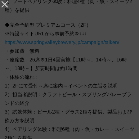
3）フードペアリング体験：料理4種（肉・魚・スイーツ2
種）を提供
◆完全予約型 プレミアムコース（2F）
※特設サイトURLから事前予約を↓↓↓
https://www.springvalleybrewery.jp/campaign/taiken/
・参加費：無料
・座席数：26席※1日4回実施【11時～、14時～、16時
～、18時～】所要時間は約1時間
・体験の流れ：
1）2Fにて受付～席に案内～イベントの主旨を説明
2）担当者説明：クラフトビール・スプリングバレーブラ
ンドの紹介
3）試飲体験：ビール2種・グラス2種を提供、製品および
飲み方を説明
4）ペアリング体験：料理6種（肉・魚・カレー・スイーツ
2種）を提供