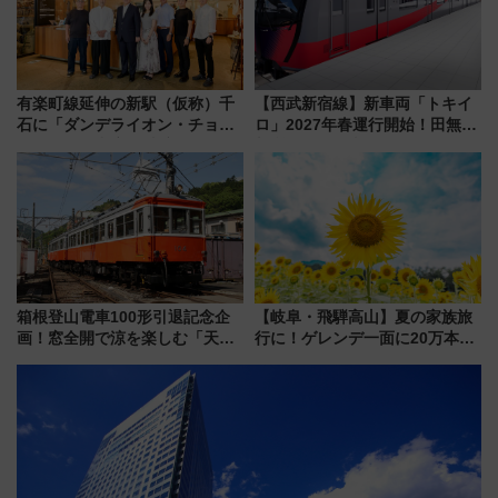
有楽町線延伸の新駅（仮称）千
【西武新宿線】新車両「トキイ
石に「ダンデライオン・チョコ
ロ」2027年春運行開始！田無・
レート」が出店！ 東京メトロが
新所沢にも停車 2028年春には
1億円出資で挑む新時代のまちづ
「第2弾」も
くりとは？
箱根登山電車100形引退記念企
【岐阜・飛騨高山】夏の家族旅
画！窓全開で涼を楽しむ「天然
行に！ゲレンデ一面に20万本の
クーラー体験号」と限定鉄コレ
ひまわりが咲き誇る「アルコピ
発売
アひまわり園」開園