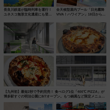
長良川鉄道が臨時列車を運行！
全天候型屋内プール「日光霧降
ユネスコ無形文化遺産にも登録
VIVA！ハワイアン」18日から営
された「郡上おどり」楽しむ人
業開始 小さなお子様連れのフ
に 乗車には予約が必要
ァミリーから大人まで幅広い世
代が一日中楽しる夏のリゾート
を楽しんで
【九州初】最短2秒で予約完売！ 食べログ1位「400℃ PIZZA」が
博多駅すぐの明治公園に8/7オープン。もつ鍋風など限定メニュー
も