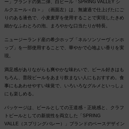
ー」ブランドの第二弾、白ビール「SPRING VALLEY シ
ルクエール＜白＞」（画面左）は、無濾過で仕上げたにご
りのある液色で、小麦麦芽を使用することで実現したきめ
細かなふわとろの泡、まろやかな口当たりが特長。
ニュージーランド産の希少ホップ「ネルソンソーヴィンホ
ップ」を一部使用することで、華やかで心地よい香りを実
現。
満足感がありながらも爽やかな味わいで、ビール好きはも
ちろん、普段ビールをあまり飲まない人にもおすすめ。食
事にもあわせやすい味覚で、いろいろなグルメといっしょ
にも楽しめる。
パッケージは、ビールとしての王道感・正統感と、クラフ
トビールとしての新規性を両立した「SPRING
VALLE（スプリングバレー）」ブランドのベースデザイン