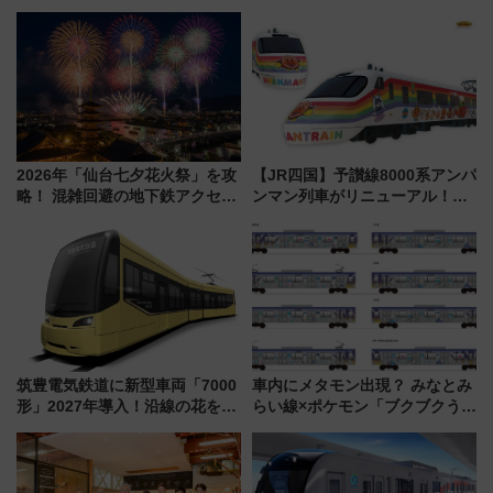
2026年「仙台七夕花火祭」を攻
【JR四国】予讃線8000系アンパ
略！ 混雑回避の地下鉄アクセス
ンマン列車がリニューアル！内
からまだ買える有料席情報、花
外装デザイン公開 デビューは
火前に楽しむ仙台観光ルートま
今年12月
で解説！
筑豊電気鉄道に新型車両「7000
車内にメタモン出現？ みなとみ
形」2027年導入！沿線の花をイ
らい線×ポケモン「ブクブクうみ
メージしたイエローを採用 車
ぞこの街」ラッピング電車が運
内は落ち着いたゆとりある空間
行開始に！ この夏は直通列車で
に
横浜へ！