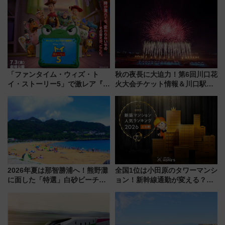
報、利根川に咲く8,000発の大迫
連検索数が前年比237％増、ナ
力＆屋台を満喫
ショジオも認める『2026年に訪
れるべき世界の旅先』
「ファンタイム・ウィズ・ト
秋の夜長に大迫力！第6回川口花
イ・ストーリー5」で激レア『ロ
火大会チケット情報＆川口駅か
ルカナ』カードをゲット！最新
らのアクセスガイド
デコレーションも徹底解説
2026年夏は那智勝浦へ！熊野灘
全国1位は小田原のタワーマンシ
に面した「特選」白砂ビーチは
ョン！新幹線通勤が変える？
必見 「第17回那智勝浦町花火大
「住みたい街」の最新トレンド
会」は8月11日開催！
【新築マンション人気ランキン
グ】