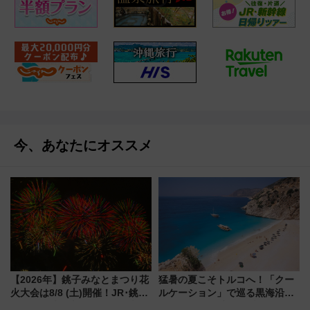
今、あなたにオススメ
【2026年】銚子みなとまつり花
猛暑の夏こそトルコへ！「クー
火大会は8/8 (土)開催！JR･銚子
ルケーション」で巡る黒海沿岸
電鉄の臨時列車やアクセス情
やエーゲ海の避暑リゾート 関