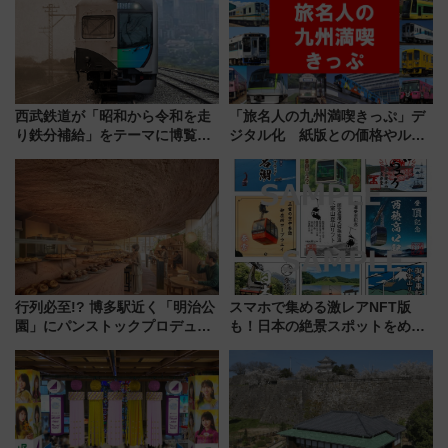
西武鉄道が「昭和から令和を走
「旅名人の九州満喫きっぷ」デ
り鉄分補給」をテーマに博覧会
ジタル化 紙版との価格やルー
を実施！くすのきホールで8月
ルの違いを解説
14日から 新車両「トキイロ」体
験ブースも アクセスや申込方法
を解説
行列必至!? 博多駅近く「明治公
スマホで集める激レアNFT版
園」にパンストックプロデュー
も！日本の絶景スポットをめぐ
スの新業態『Land Bageri』8/7
って集める「索道印(さくどうい
オープン 秋からはビストロ営業
ん)」企画がスタート
も！