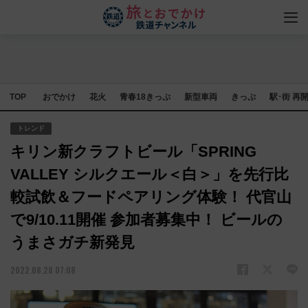
TOP
おでかけ
花火
青春18きっぷ
新型車両
きっぷ
駅･街 再
トレンド
キリン新クラフトビール「SPRING
VALLEY シルクエール＜白＞」を先行比
較試飲＆フードペアリング体験！ 代官山
で9/10.11開催 参加者募集中！ ビールの
うまさガチ新発見
2022.08.28 07:08