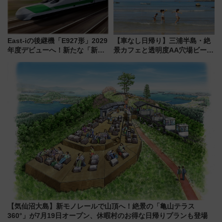
East-iの後継機「E927形」2029
【車なし日帰り】三浦半島・絶
年度デビューへ！新たな「新幹
景カフェと透明度AA穴場ビーチ
線専用検測車」の性能を徹底解
を巡る！ おトクな電車きっぷ活
説【JR東日本】
用してストレスフリー旅へ行こ
う！
【気仙沼大島】新モノレールで山頂へ！絶景の「亀山テラス
360°」が7月19日オープン、休暇村のお得な日帰りプランも登場