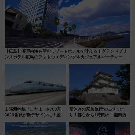
【広島】瀬戸内海を望むリゾートホテルで叶える！グランドプリ
ンスホテル広島のフォトウエディング＆カジュアルパーティープ
ラン
山陽新幹線「こだま」N700系
夏休みの家族旅行先にぴった
6000番代が新デザインに！産学
り！都心から1時間の「湘南西エ
連携で描く瀬戸内の波模様 運
リア」満喫ガイド 鎌倉・江の
用は今冬から
島とは異なる魅力を持つ今夏の
注目スポット