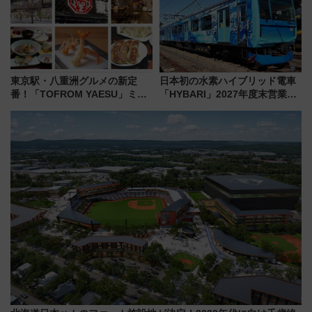
う！
東京駅・八重洲グルメの新定
日本初の水素ハイブリッド電車
番！「TOFROM YAESU」ミシ
「HYBARI」2027年度末営業運
ュラン店から大衆酒場まで68店
転へ 鉄道・発電・まちづくり
舗が集結した食の空間を徹底解
で水素利活用が加速
剖！（9/10開業）