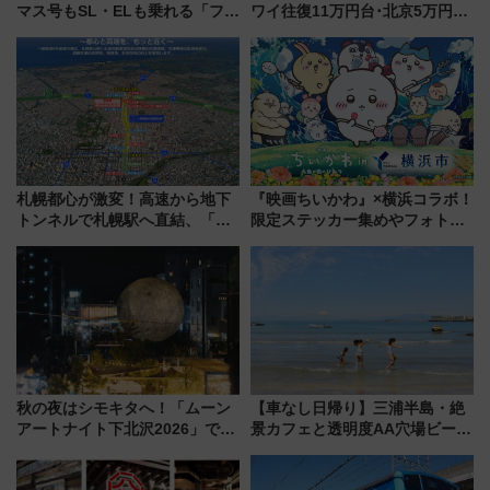
マス号もSL・ELも乗れる「フリ
ワイ往復11万円台･北京5万円台
ーきっぷTシャツ」8月6日より
～、憧れのビジネスクラスも！
受注販売
来春のGW旅行まで狙える激ア
ツ路線まとめ（8/10まで）
札幌都心が激変！高速から地下
『映画ちいかわ』×横浜コラボ！
トンネルで札幌駅へ直結、「創
限定ステッカー集めやフォトス
成川通都心アクセス道路」が7月
ポット、特別花火でみなとみら
から本格着工、延長4.8km整備
いを満喫しよう（花火鑑賞会応
事業の全貌
募は7/12まで！）
秋の夜はシモキタへ！「ムーン
【車なし日帰り】三浦半島・絶
アートナイト下北沢2026」でイ
景カフェと透明度AA穴場ビーチ
マーシブシアターやアート巡り
を巡る！ おトクな電車きっぷ活
を満喫しよう
用してストレスフリー旅へ行こ