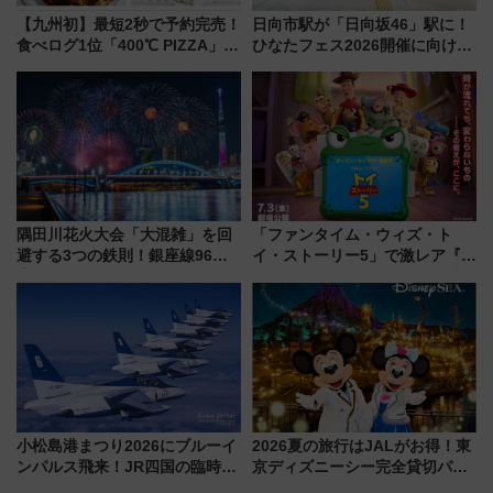
【九州初】最短2秒で予約完売！
日向市駅が「日向坂46」駅に！
食べログ1位「400℃ PIZZA」が
ひなたフェス2026開催に向けJR
博多駅すぐの明治公園に8/7オー
九州が記念きっぷや臨時列車で
プン。もつ鍋風など限定メニュ
全力応援 夜行列車「ドリーム
ーも
おひさま号」も走る
隅田川花火大会「大混雑」を回
「ファンタイム・ウィズ・ト
避する3つの鉄則！銀座線96本
イ・ストーリー5」で激レア『ロ
増発･浅草線臨時ダイヤ･スカイ
ルカナ』カードをゲット！最新
ツリー駅の規制まとめ 7/25開催
デコレーションも徹底解説
（2026年）
小松島港まつり2026にブルーイ
2026夏の旅行はJALがお得！東
ンパルス飛来！JR四国の臨時ダ
京ディズニーシー完全貸切パー
イヤや駐車場予約を徹底解説
ティー招待券が当たるキャンペ