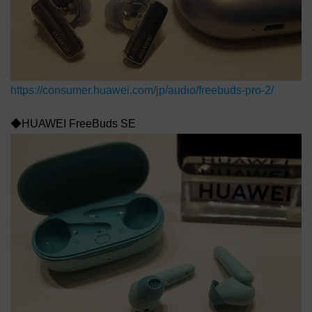
https://consumer.huawei.com/jp/audio/freebuds-pro-2/
◆HUAWEI FreeBuds SE