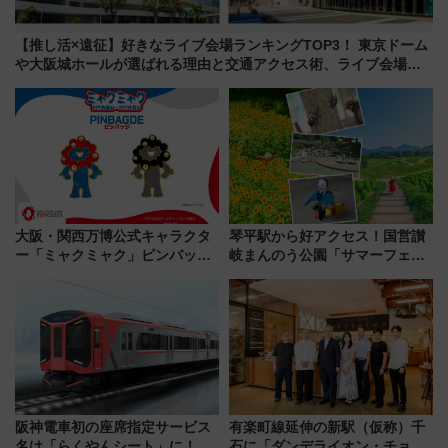
【推し活×遠征】好きなライブ会場ランキングTOP3！ 東京ドーム
や大阪城ホールが選ばれる理由と交通アクセス術、ライブ会場に
何を求める？
大阪・関西万博公式キャラクタ
琴平駅から好アクセス！国営讃
ー「ミャクミャク」ピンバッジ
岐まんのう公園「サマーフェス
新登場！関西の駅構内などで7月
タ」コキアに、ひまわりに、カ
中旬発売
ブトムシに楽しいがいっぱい
阪神電車初の座席指定サービス
有楽町線延伸の新駅（仮称）千
名は「らくやんシート」に！新
石に「ダンデライオン・チョコ