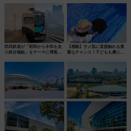
が見頃！新幹線＆無料送迎バス
布を直撃、往復1万円以内なら帰
で都心から約1時間半で夏の絶景
りたいけど……【WILLER お盆
を！
帰省動向調査】
西武鉄道が「昭和から令和を走
【感動】サメ肌に直接触れる貴
り鉄分補給」をテーマに博覧会
重なチャンス！子どもも虜にな
を実施！くすのきホールで8月
る鴨川シーワールド「エイとサ
14日から 新車両「トキイロ」体
メのタッチングプール」【夏休
験ブースも アクセスや申込方法
み限定企画】
を解説