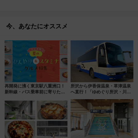
今、あなたにオススメ
再開発に沸く東京駅八重洲口！
所沢から伊香保温泉・草津温泉
新幹線・バス乗車前に寄りたい
へ直行！「ゆめぐり所沢・川越
「ヤエチカ」2026年夏の「ひん
号」で群馬の温泉旅をもっと気
やり＆スタミナグルメ」6選【新
軽に 運行ダイヤ・運賃を解説
店舗も！】