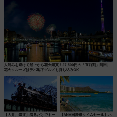
人混みを避けて船上から花火鑑賞！27,500円の「直前割」隅田川
花火クルーズはデパ地下グルメも持ち込みOK
【大井川鐵道】着るだけでトー
【ANA国際線タイムセール】ハ