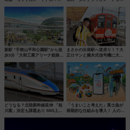
型3000系で大阪梅田～山陽姫路
レート」が出店！ 東京メトロが
を快適移動
1億円出資で挑む新時代のまちづ
くりとは？
新駅 “手柄山平和公園駅”から徒
まさかの出発駅へ逆戻り！？大
歩3分「大和工業アリーナ姫路」
正ロマンと腕木式信号機に大興
10月開業！Novelbright公演 や
奮「新・鉄道ひとり旅」277回
大相撲巡業など 豪華イベントと
目の舞台は岐阜県の「明知鉄
アクセス
道」
どうなる？北陸新幹線延伸 「桂
「うまいこと考えた」富士急が
川案」決定も課題あり SNS上の
画期的な仕組みを導入！ 人のか
声は
わりにスマホが並ぶ「分身く
ん」始動