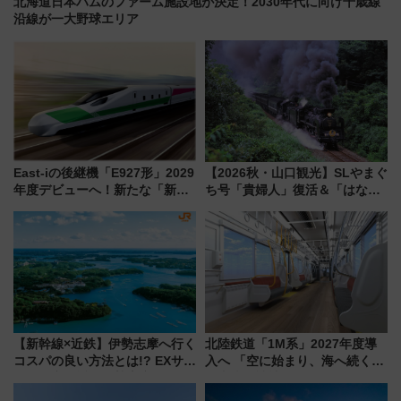
北海道日本ハムのファーム施設地が決定！2030年代に向け千歳線
沿線が一大野球エリア
East-iの後継機「E927形」2029
【2026秋・山口観光】SLやまぐ
年度デビューへ！新たな「新幹
ち号「貴婦人」復活＆「はなあ
線専用検測車」の性能を徹底解
かり」初走行区間も！山口DCの
説【JR東日本】
注目観光列車まとめ きっぷの取
り方は？
【新幹線×近鉄】伊勢志摩へ行く
北陸鉄道「1M系」2027年度導
コスパの良い方法とは!? EXサー
入へ 「空に始まり、海へ続く」
ビス限定「近鉄伊勢志摩フリー
白山比咩神社をモチーフにした
パス」の購入方法と紙版・デジ
神秘的なデザイン