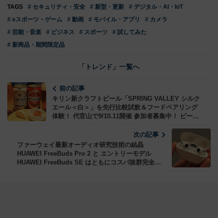
TAGS
# セキュリティ・安全
# 新型・更新
# デジタル・AI・IoT
# eスポーツ・ゲーム
# 動画
# モバイル・アプリ
# カメラ
# 芸能・音楽
# ビジネス
# スポーツ
# 試してみた
# 新商品・期間限定品
「トレンド」一覧へ
前の記事
キリン新クラフトビール「SPRING VALLEY シルク
エール＜白＞」を先行比較試飲＆フードペアリング
体験！ 代官山で9/10.11開催 参加者募集中！ ビール
のうまさガチ新発見
次の記事
ファーウェイ最新オーディオ研究技術の結晶
HUAWEI FreeBuds Pro 2 と エントリーモデル
HUAWEI FreeBuds SE はともにコスパ抜群完全ワ
イヤレスイヤホンだった！