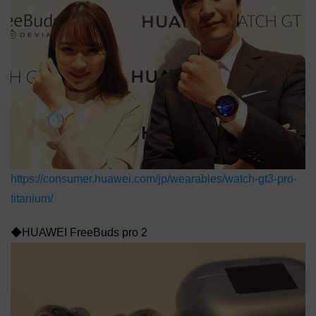
https://consumer.huawei.com/jp/wearables/watch-gt3-pro-
titanium/
◆HUAWEI FreeBuds pro 2