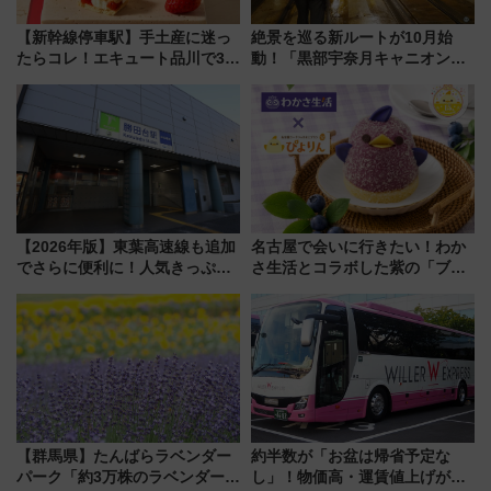
【新幹線停車駅】手土産に迷っ
絶景を巡る新ルートが10月始
たらコレ！エキュート品川で3年
動！「黒部宇奈月キャニオンル
連続売上1位を獲得した定番手土
ート」と旅の拠点「欅平ラウン
産スイーツとは？
ジ」がオープン
【2026年版】東葉高速線も追加
名古屋で会いに行きたい！わか
でさらに便利に！人気きっぷ
さ生活とコラボした紫の「ブル
「サンキューちばフリーパス」
ーベリーぴよりん」期間限定販
今年も発売 秋・早春に千葉県を
売
巡るなら使い勝手・コスパ抜群
【群馬県】たんばらラベンダー
約半数が「お盆は帰省予定な
パーク「約3万株のラベンダー」
し」！物価高・運賃値上げが財