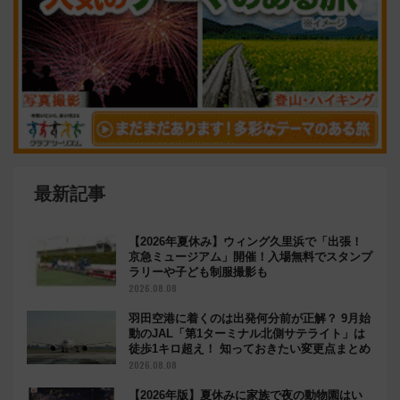
最新記事
【2026年夏休み】ウィング久里浜で「出張！
京急ミュージアム」開催！入場無料でスタンプ
ラリーや子ども制服撮影も
2026.08.08
羽田空港に着くのは出発何分前が正解？ 9月始
動のJAL「第1ターミナル北側サテライト」は
徒歩1キロ超え！ 知っておきたい変更点まとめ
2026.08.08
【2026年版】夏休みに家族で夜の動物園はい