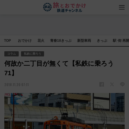
TOP
おでかけ
花火
青春18きっぷ
新型車両
きっぷ
駅･街 再
コラム
私鉄に乗ろう
何故か二丁目が無くて【私鉄に乗ろう
71】
2018.11.20 07:11