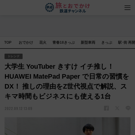
TOP
おでかけ
花火
青春18きっぷ
新型車両
きっぷ
駅･街 再
トレンド
大学生 YouTuber きすけ イチ推し！
HUAWEI MatePad Paper で日常の習慣を
DX！ 推しの理由をZ世代視点で解説、ス
キマ時間もビジネスにも使える1台
2022.09.12 13:09