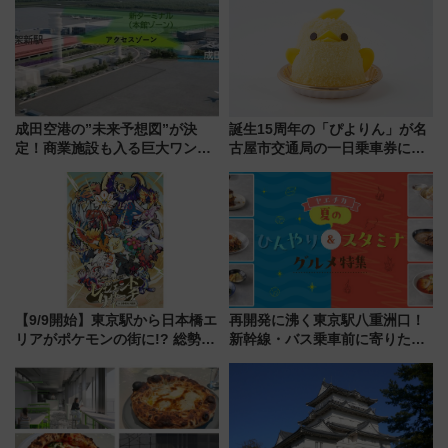
（2026年）
成田空港の”未来予想図”が決
誕生15周年の「ぴよりん」が名
定！商業施設も入る巨大ワンタ
古屋市交通局の一日乗車券に！
ーミナル、京成の高架新駅整備
東山線では貸切電車も登場【限
で新型特急が品川･羽田とを結
定1万5000枚】
ぶ！ JR空港駅は2面3線化！
【9/9開始】東京駅から日本橋エ
再開発に沸く東京駅八重洲口！
リアがポケモンの街に!? 総勢
新幹線・バス乗車前に寄りたい
100匹以上が出現「レジェンド
「ヤエチカ」2026年夏の「ひん
リサーチ」本格謎解き・グッズ
やり＆スタミナグルメ」6選【新
情報まとめ
店舗も！】