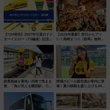
【7/24発売】2027年引退のドク
【2026年最新】前日からアツ
ターイエロー（T5編成）記念グ
い！高崎まつり（群馬）無料観
ッズ7種が登場！ 新幹線車内放
覧エリアから初開催100人みこ
送の目覚まし時計など通販・販
しまで
売店舗まとめ
絶景路線を黄色い列車で気まま
球場のビール販売員が車内に登
旅、「海が見える難読駅」で幸
場！夏の移動を盛り上げるJR九
せの黄色いハンカチに願いを
州「ビール新幹線」7月31日・8
「新・鉄道ひとり旅」279回目
月7日限定 ソフトバンクホーク
の舞台は「島原鉄道」
スとコラボ