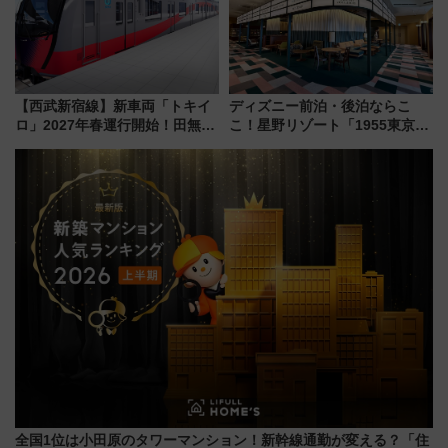
【西武新宿線】新車両「トキイ
ディズニー前泊・後泊ならこ
ロ」2027年春運行開始！田無・
こ！星野リゾート「1955東京ベ
新所沢にも停車 2028年春には
イ」が子連れや夕食難民を救う5
「第2弾」も
つの理由 無料バス＆24時間サー
ビスで混雑回避
全国1位は小田原のタワーマンション！新幹線通勤が変える？「住