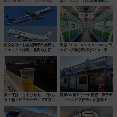
用でメンテナンス作業を効率
から「にいがた2キロ」・古町再
化！安全性や乗り心地の向上に
開発、バスタ新潟構想まで徹底
貢献するだけでなく、全線区で
解説！
活躍するための仕組みも
航空各社のお盆期間予約状況を
東急「GREEN×EXPO 2027」ラ
チェック！沖縄・北海道方面は
ッピング特別列車が7/14～東
予約急増中、いまから狙うべき
横・田園都市・目黒線でデビュ
日は？
ー！ 注目の編成やデザインまと
め
夏の夜は「さるびあ丸」で飲も
愛媛OV新アリーナ構想、伊予市
う！船上ビアガーデンで東京湾
「ウェルピア伊予」が急浮上！
の夜景を眺めながら軽く一
サイボウズ青野社長の参加表明
杯……工場直送生ビールや島グ
で探る鉄道アクセスの未来
ルメが美味い