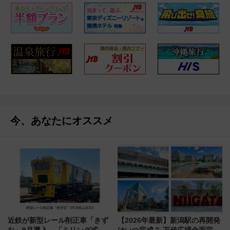
今、あなたにオススメ
近鉄が新型レール削正車「きず
【2026年最新】新潟駅の再開発
な」9月導入 「ミリング式」採
はいつ完成？ 万代広場全面完成