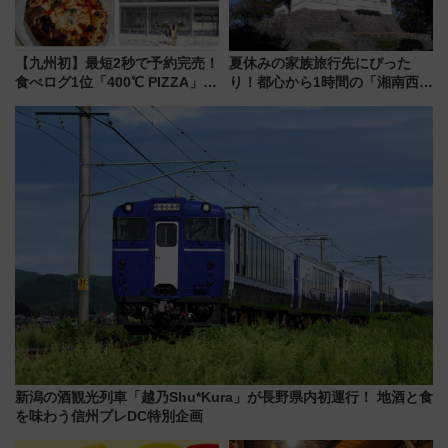
【九州初】最短2秒で予約完売！
夏休みの家族旅行先にぴった
食べログ1位「400℃ PIZZA」が
り！都心から1時間の「湘南西エ
博多駅すぐの明治公園に8/7オー
リア」満喫ガイド 鎌倉・江の
プン。もつ鍋風など限定メニュ
島とは異なる魅力を持つ今夏の
ーも
注目スポット
新潟の酒観光列車「越乃Shu*Kura」が長野県内初運行！ 地酒と食
を味わう信州プレDC特別企画