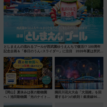
としまえんの流れるプールが西武園ゆうえんちで復活!? 100周年
記念企画＆「春日のうん○スライダー」に注目 2026年夏は所沢へ
遊びに行こう
【岡山】夏休みは夜の動物園
隅田川花火大会「大混雑」を回
へ！池田動物園「光のナイトズ
避する3つの鉄則！銀座線96本
ー2026」で光と動物が彩る特別
増発･浅草線臨時ダイヤ･スカイ
な夜
ツリー駅の規制まとめ 7/25開催