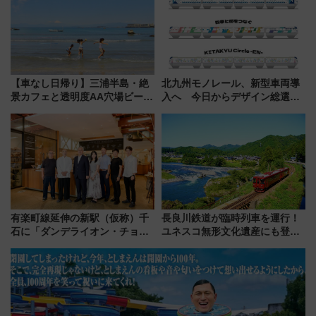
を満喫（千葉県浦安市）
【車なし日帰り】三浦半島・絶
北九州モノレール、新型車両導
景カフェと透明度AA穴場ビーチ
入へ 今日からデザイン総選挙
を巡る！ おトクな電車きっぷ活
始まる
用してストレスフリー旅へ行こ
う！
有楽町線延伸の新駅（仮称）千
長良川鉄道が臨時列車を運行！
石に「ダンデライオン・チョコ
ユネスコ無形文化遺産にも登録
レート」が出店！ 東京メトロが
された「郡上おどり」楽しむ人
1億円出資で挑む新時代のまちづ
に 乗車には予約が必要
くりとは？