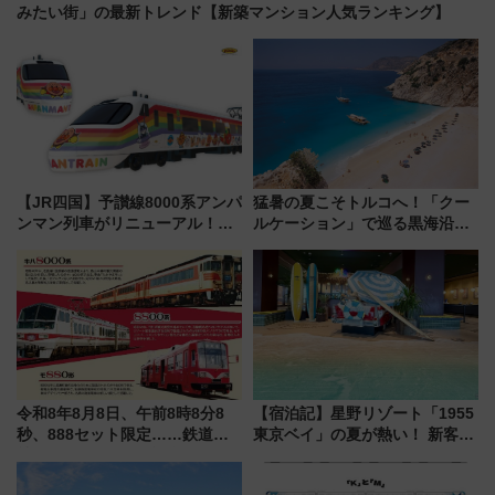
みたい街」の最新トレンド【新築マンション人気ランキング】
【JR四国】予讃線8000系アンパ
猛暑の夏こそトルコへ！「クー
ンマン列車がリニューアル！内
ルケーション」で巡る黒海沿岸
外装デザイン公開 デビューは
やエーゲ海の避暑リゾート 関
今年12月
連検索数が前年比237％増、ナ
ショジオも認める『2026年に訪
れるべき世界の旅先』
令和8年8月8日、午前8時8分8
【宿泊記】星野リゾート「1955
秒、888セット限定……鉄道各
東京ベイ」の夏が熱い！ 新客室
社の「8・8・8」な記念きっぷ
「50sスターダムルーム」とア
たち
メリカングルメ＆絶品スイーツ