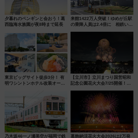
夕暮れのペンギンと会おう！葛
来館1422万人突破！ゆめが丘駅
西臨海水族園が夜8時まで延長
の乗降人員は2.4倍に 相鉄いず
み野線「ゆめが丘ソラトス」2周
年祭にそうにゃん＆DB.スター
マンが登場
東京ビッグサイト徒歩3分！ 有
【立川市】立川まつり国営昭和
明ワシントンホテル改装オープ
記念公園花火大会7/25開催！
ン直前「ゆりかもめ運転台付き
5000発の花火が夜を彩る 今年は
客室」や海鮮丼が人気の朝食ビ
混雑に要注意、その理由は
ュッフェを現地レポ
乃木坂46一ノ瀬美空が福岡で鉄
葛飾納涼花火大会2026は2万発