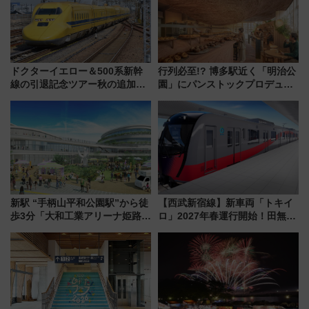
ドクターイエロー＆500系新幹
行列必至!? 博多駅近く「明治公
線の引退記念ツアー秋の追加企
園」にパンストックプロデュー
画が決定！乗車体験やグッズ・
スの新業態『Land Bageri』8/7
ホテル情報まとめ
オープン 秋からはビストロ営業
も！
新駅 “手柄山平和公園駅”から徒
【西武新宿線】新車両「トキイ
歩3分「大和工業アリーナ姫路」
ロ」2027年春運行開始！田無・
10月開業！Novelbright公演 や
新所沢にも停車 2028年春には
大相撲巡業など 豪華イベントと
「第2弾」も
アクセス