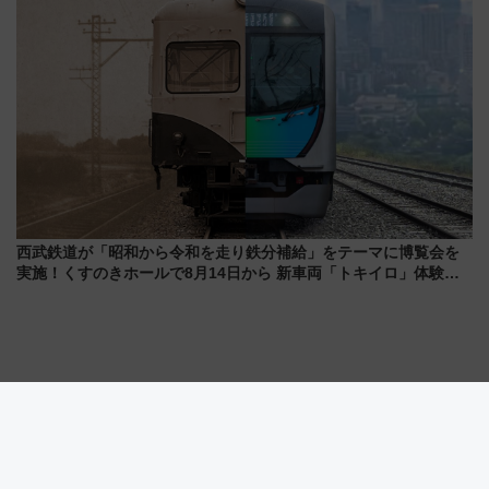
西武鉄道が「昭和から令和を走り鉄分補給」をテーマに博覧会を
実施！くすのきホールで8月14日から 新車両「トキイロ」体験ブ
ースも アクセスや申込方法を解説