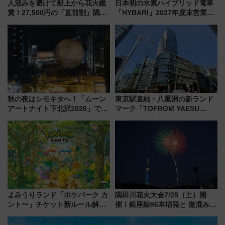
人混みを避けて船上から花火鑑
日本初の水素ハイブリッド電車
賞！27,500円の「直前割」隅田
「HYBARI」2027年度末営業運
川花火クルーズはデパ地下グル
転へ 鉄道・発電・まちづくり
メも持ち込みOK
で水素利活用が加速
秋の夜はシモキタへ！「ムーン
東京駅直結・八重洲の新ランド
アートナイト下北沢2026」でイ
マーク「TOFROM YAESU
マーシブシアターやアート巡り
TOWER」9/10開業！ 雨に濡れ
を満喫しよう
ないバスターミナル直結でスキ
マ時間が充実
よみうりランド「ポケパーク カ
隅田川花火大会7/25（土）開
ントー」チケット新ルール解
催！銀座線96本増発と 激混みの
説！購入制限の緩和と入場時の
「浅草駅」を回避する最寄り駅･
本人確認が11月スタート
アクセス攻略法、2万発の花火が