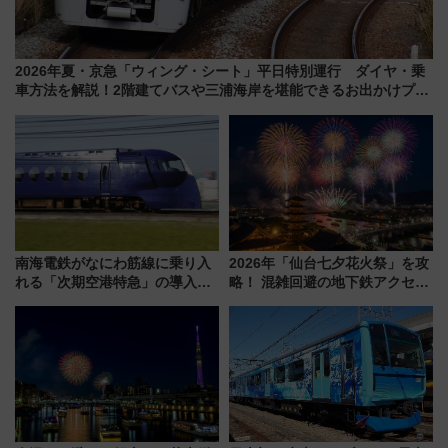
2026年夏・京急「ウィング・シート」平日特別運行 ダイヤ・乗
車方法を解説！2階建てバスや三浦海岸を堪能できるお出かけプラ
ンもご紹介
南海電鉄がなにわ筋線に乗り入
2026年「仙台七夕花火祭」を攻
れる「次期空港特急」の導入を
略！ 混雑回避の地下鉄アクセス
決定！ピニンファリーナによる
からまだ買える有料席情報、花
日本初の鉄道デザイン
火前に楽しむ仙台観光ルートま
で解説！