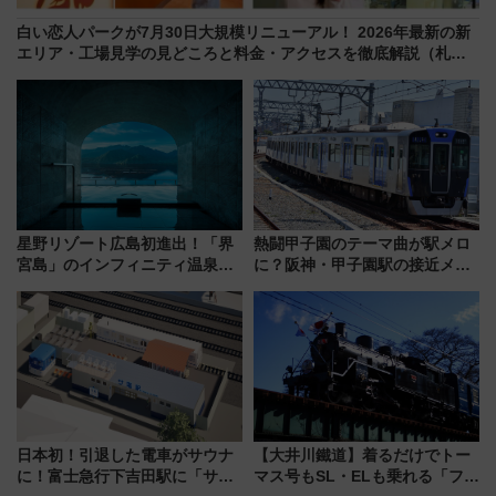
白い恋人パークが7月30日大規模リニューアル！ 2026年最新の新
エリア・工場見学の見どころと料金・アクセスを徹底解説（札幌
市）
星野リゾート広島初進出！「界
熱闘甲子園のテーマ曲が駅メロ
宮島」のインフィニティ温泉と
に？阪神・甲子園駅の接近メロ
古式サウナ「石風呂」を大解剖
ディがVaundy「かげろう」×向
宿泊料金・アクセスは？（2026
谷実アレンジの特別仕様へ、8月
年7月23日開業）
5日始発から
日本初！引退した電車がサウナ
【大井川鐵道】着るだけでトー
に！富士急行下吉田駅に「サ電
マス号もSL・ELも乗れる「フリ