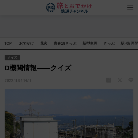
TOP
おでかけ
花火
青春18きっぷ
新型車両
きっぷ
駅･街 再
クイズ
D機関情報――クイズ
2022.11.04 14:11