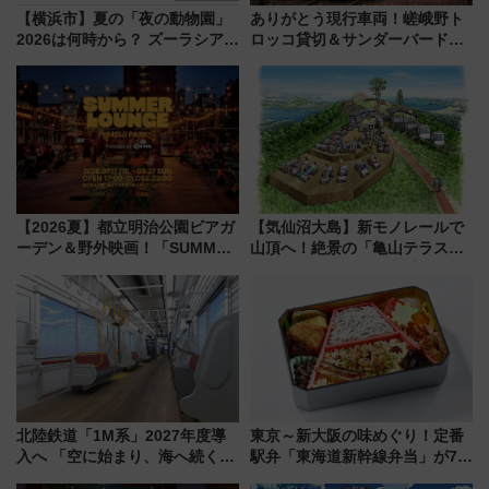
【横浜市】夏の「夜の動物園」
ありがとう現行車両！嵯峨野ト
2026は何時から？ ズーラシア・
ロッコ貸切＆サンダーバードレ
野毛山・金沢の電車アクセスや
ストランで語り合う秋の京都
見どころ、限定イベントを徹底
斉藤雪乃＆福原トシヒロと行
解説！
く！9月13日「京都の鉄道満喫
ツアー」開催
【2026夏】都立明治公園ビアガ
【気仙沼大島】新モノレールで
ーデン＆野外映画！「SUMMER
山頂へ！絶景の「亀山テラス
LOUNGE」のアクセスと上映ス
360°」が7月19日オープン、休
ケジュール 夜風とビール、映画
暇村のお得な日帰りプランも登
を満喫！
場
北陸鉄道「1M系」2027年度導
東京～新大阪の味めぐり！定番
入へ 「空に始まり、海へ続く」
駅弁「東海道新幹線弁当」が7月
白山比咩神社をモチーフにした
21日にリニューアル発売