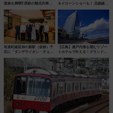
道旅を満喫⁈ 西鉄の観光列車
＆ドローンショーも！ 北総線を
「THE RAIL KITCHEN
使った穴場アクセスや臨時列
CHIKUGO」で巡る福岡･太宰
車、観覧スポット情報と周辺観
府･柳川の旅！YouTubeが公開
光まとめ（7/28開催）
に
有楽町線延伸の新駅（仮称）千
【広島】瀬戸内海を望むリゾー
石に「ダンデライオン・チョコ
トホテルで叶える！グランドプ
レート」が出店！ 東京メトロが
リンスホテル広島のフォトウエ
1億円出資で挑む新時代のまちづ
ディング＆カジュアルパーティ
くりとは？
ープラン