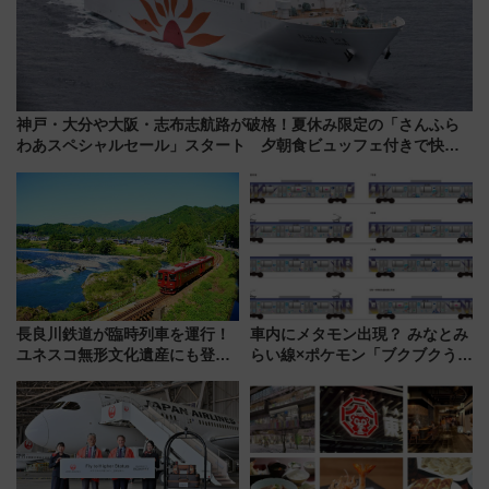
神戸・大分や大阪・志布志航路が破格！夏休み限定の「さんふら
わあスペシャルセール」スタート 夕朝食ビュッフェ付きで快適
な船旅はいかが？
長良川鉄道が臨時列車を運行！
車内にメタモン出現？ みなとみ
ユネスコ無形文化遺産にも登録
らい線×ポケモン「ブクブクうみ
された「郡上おどり」楽しむ人
ぞこの街」ラッピング電車が運
に 乗車には予約が必要
行開始に！ この夏は直通列車で
横浜へ！