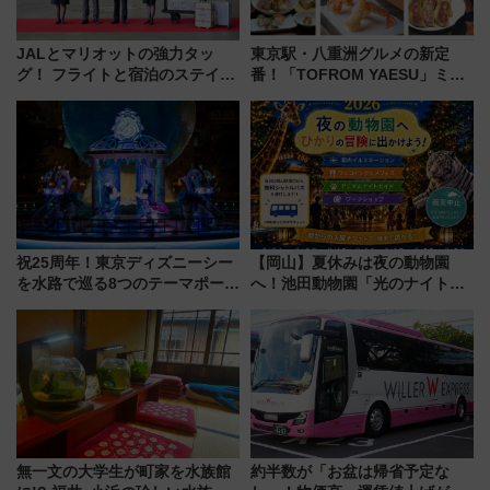
JALとマリオットの強力タッ
東京駅・八重洲グルメの新定
グ！ フライトと宿泊のステイタ
番！「TOFROM YAESU」ミシ
スマッチでFLY ON ポイントや
ュラン店から大衆酒場まで68店
上級会員資格を効率よく獲得す
舗が集結した食の空間を徹底解
る方法を解説
剖！（9/10開業）
祝25周年！東京ディズニーシー
【岡山】夏休みは夜の動物園
を水路で巡る8つのテーマポート
へ！池田動物園「光のナイトズ
と限定デコレーションを解説
ー2026」で光と動物が彩る特別
な夜
無一文の大学生が町家を水族館
約半数が「お盆は帰省予定な