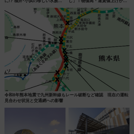
に!? 福井･小浜の珍しい水族
し」！物価高・運賃値上げが財
館、世界に一つだけの塗り箸制
布を直撃、往復1万円以内なら帰
作体験、鯖街道の御食国など 小
りたいけど……【WILLER お盆
浜観光レポ 第2弾
帰省動向調査】
令和8年熊本地震で九州新幹線もレール破断など確認 現在の運転
見合わせ状況と交通網への影響