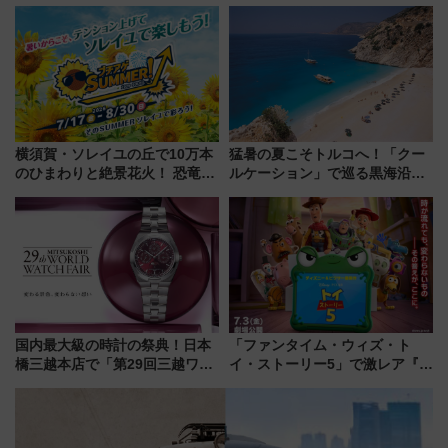
（SADEN）」2026年12月開
ーきっぷTシャツ」8月6日より
業 行き交う電車の音や振動を
受注販売
感じながら「ととのう」新感覚
横須賀・ソレイユの丘で10万本
猛暑の夏こそトルコへ！「クー
のひまわりと絶景花火！ 恐竜や
ルケーション」で巡る黒海沿岸
ドッグプールなど三浦半島の日
やエーゲ海の避暑リゾート 関
帰りお出かけ最新情報（2026年
連検索数が前年比237％増、ナ
7月17日～開催）
ショジオも認める『2026年に訪
れるべき世界の旅先』
国内最大級の時計の祭典！日本
「ファンタイム・ウィズ・ト
橋三越本店で「第29回三越ワー
イ・ストーリー5」で激レア『ロ
ルドウォッチフェア」開幕
ルカナ』カードをゲット！最新
【2026年8月5日～25日】
デコレーションも徹底解説