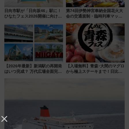
日向市駅が「日向坂46」駅に！
第74回伊勢神宮奉納全国花火大
ひなたフェス2026開催に向けJR
会の交通規制・臨時列車マッ
九州が記念きっぷや臨時列車で
プ！JR東海・近鉄で快適にアク
全力応援 夜行列車「ドリーム
セス
おひさま号」も走る
【2026年最新】新潟駅の再開発
【入場無料】青森･大間のマグロ
はいつ完成？ 万代広場全面完成
から極上ステーキまで！日比谷
から「にいがた2キロ」・古町再
公園で「んめぇ青森フェス」と
開発、バスタ新潟構想まで徹底
人気フードフェス「肉祭」が同
解説！
時開催に！