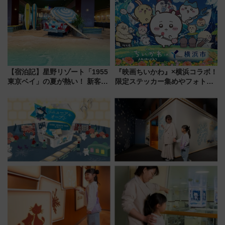
神秘的なデザイン
【宿泊記】星野リゾート「1955
『映画ちいかわ』×横浜コラボ！
東京ベイ」の夏が熱い！ 新客室
限定ステッカー集めやフォトス
「50sスターダムルーム」とア
ポット、特別花火でみなとみら
メリカングルメ＆絶品スイーツ
いを満喫しよう（花火鑑賞会応
を満喫（千葉県浦安市）
募は7/12まで！）