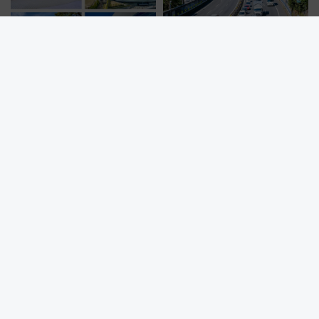
【推し活×遠征】好きなライブ会
最大45kmの大渋滞も！？お盆の
場ランキングTOP3！ 東京ドー
高速道路をスイスイ乗り切る快
ムや大阪城ホールが選ばれる理
適ドライブ術
由と交通アクセス術、ライブ会
場に何を求める？
2026年夏は那智勝浦へ！熊野灘
7月16日は駅弁記念日！大丸東
に面した「特選」白砂ビーチは
京店で買える「車中映え弁当」
必見 「第17回那智勝浦町花火大
フェア【2026年夏】
会」は8月11日開催！