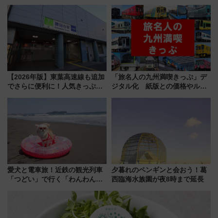
覧エリアから初開催100人みこ
リボン賞35周年記念で「デビュ
しまで
ー当時の停車駅」を再現 運転
時刻や特急券の買い方を紹介
【2026年版】東葉高速線も追加
「旅名人の九州満喫きっぷ」デ
でさらに便利に！人気きっぷ
ジタル化 紙版との価格やルー
「サンキューちばフリーパス」
ルの違いを解説
今年も発売 秋・早春に千葉県を
巡るなら使い勝手・コスパ抜群
愛犬と電車旅！近鉄の観光列車
夕暮れのペンギンと会おう！葛
「つどい」で行く「わんわん列
西臨海水族園が夜8時まで延長
車」第5弾！海辺のBBQも楽し
める日帰りツアー