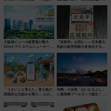
議終了で100年の歴史に幕
ルドウォッチフェア」開幕
【2026年8月5日～25日】
大阪城ビューの絶景宿が最大
『近鉄学』を読む――日本最大
52%オフ!? ホテルニューオータ
私鉄の経営戦略や多角化する事
ニ大阪の40周年「夏のタイムセ
業の根底にある考えを浮き彫り
ール」で秋の関西旅を豪華にす
にする一冊
る方法（8月20日まで！）
「うまいこと考えた」富士急が
沖縄・小浜島「はいむるぶし」
画期的な仕組みを導入！ 人のか
に最高峰プールヴィラ誕生！ 石
わりにスマホが並ぶ「分身く
垣島から船で向かう究極のご褒
ん」始動
美旅「何もしない贅沢」を体験
してみない？