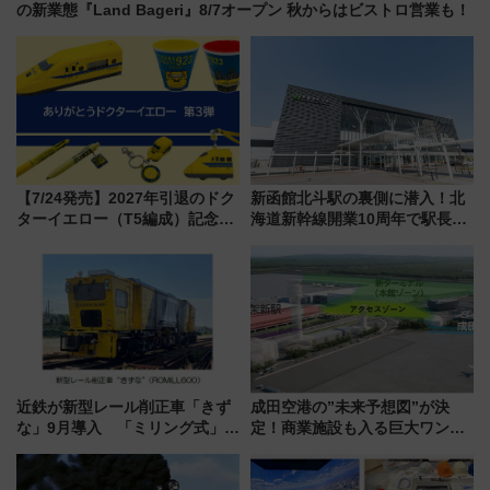
の新業態『Land Bageri』8/7オープン 秋からはビストロ営業も！
【7/24発売】2027年引退のドク
新函館北斗駅の裏側に潜入！北
ターイエロー（T5編成）記念グ
海道新幹線開業10周年で駅長
ッズ7種が登場！ 新幹線車内放
室・地下通路など公開イベン
送の目覚まし時計など通販・販
ト 参加方法や体験内容を紹介
売店舗まとめ
近鉄が新型レール削正車「きず
成田空港の”未来予想図”が決
な」9月導入 「ミリング式」採
定！商業施設も入る巨大ワンタ
用でメンテナンス作業を効率
ーミナル、京成の高架新駅整備
化！安全性や乗り心地の向上に
で新型特急が品川･羽田とを結
貢献するだけでなく、全線区で
ぶ！ JR空港駅は2面3線化！