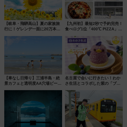
【岐阜・飛騨高山】夏の家族旅
【九州初】最短2秒で予約完売！
行に！ゲレンデ一面に20万本の
食べログ1位「400℃ PIZZA」が
ひまわりが咲き誇る「アルコピ
博多駅すぐの明治公園に8/7オー
アひまわり園」開園
プン。もつ鍋風など限定メニュ
ーも
【車なし日帰り】三浦半島・絶
名古屋で会いに行きたい！わか
景カフェと透明度AA穴場ビーチ
さ生活とコラボした紫の「ブル
を巡る！ おトクな電車きっぷ活
ーベリーぴよりん」期間限定販
用してストレスフリー旅へ行こ
売
う！