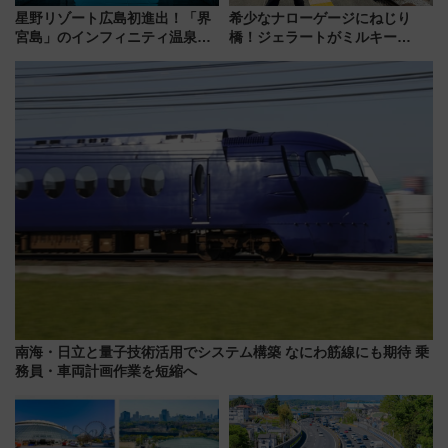
星野リゾート広島初進出！「界
希少なナローゲージにねじり
宮島」のインフィニティ温泉と
橋！ジェラートがミルキー
古式サウナ「石風呂」を大解剖
米！？「新・鉄道ひとり旅」
宿泊料金・アクセスは？（2026
278回目の舞台は「三岐鉄道北
年7月23日開業）
勢線」
南海・日立と量子技術活用でシステム構築 なにわ筋線にも期待 乗
務員・車両計画作業を短縮へ