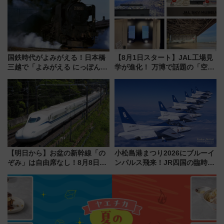
活躍するための仕組みも
国鉄時代がよみがえる！日本橋
【8月1日スタート】JAL工場見
三越で「よみがえる にっぽんの
学が進化！ 万博で話題の「空飛
鉄道展」7/22-8/3開催、広田尚
ぶクルマ」体験が常設化!? 期間
敬の名作写真も、駅弁フェスも
限定の歴代制服仮想試着体験も
同時開催！
レポート
【明日から】お盆の新幹線「の
小松島港まつり2026にブルーイ
ぞみ」は自由席なし！8月8日午
ンパルス飛来！JR四国の臨時ダ
前はほぼ満席…でも数時間ズラ
イヤや駐車場予約を徹底解説
せば空きが見つかることも 混
雑避ける「空席」探しのコツ