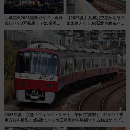
北國花火2026完全ガイド、両日
【2026夏】女満別空港からその
合わせて3万発超！ 7/25金沢大
まま使える！JR石北本線＆バス
会・8/1川北大会の2つの花火大
乗り放題「北見・網走周遊フリ
会の日程・アクセス・観覧席ま
ーパス」でおトクに道東観光
とめ（石川県）
（8/3発売）
2026年夏・京急「ウィング・シート」平日特別運行 ダイヤ・乗
車方法を解説！2階建てバスや三浦海岸を堪能できるお出かけプラ
ンもご紹介