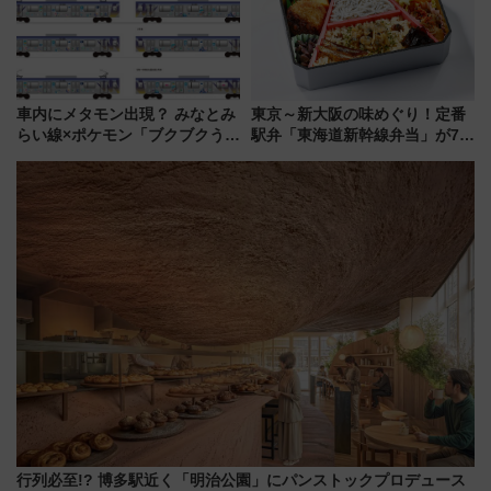
車内にメタモン出現？ みなとみ
東京～新大阪の味めぐり！定番
らい線×ポケモン「ブクブクうみ
駅弁「東海道新幹線弁当」が7月
ぞこの街」ラッピング電車が運
21日にリニューアル発売
行開始に！ この夏は直通列車で
横浜へ！
行列必至!? 博多駅近く「明治公園」にパンストックプロデュース