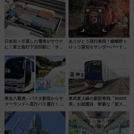
日本初！引退した電車がサウナ
ありがとう現行車両！嵯峨野ト
に！富士急行下吉田駅に「サ電
ロッコ貸切＆サンダーバードレ
（SADEN）」2026年12月開
ストランで語り合う秋の京都
業 行き交う電車の音や振動を
斉藤雪乃＆福原トシヒロと行
感じながら「ととのう」新感覚
く！9月13日「京都の鉄道満喫
ツアー」開催
東京八重洲・バスタ新宿からサ
東武東上線の新型車両「90000
マーランドへ直行バス運行！ お
系」お披露目 斬新な「逆スラ
トクな1Dayパスで夏のプールと
ント式」の先頭形状と明るく開
推し活を楽しもう！（2026年
放的な車内空間に注目、デビュ
8/1～31）
ーは9月