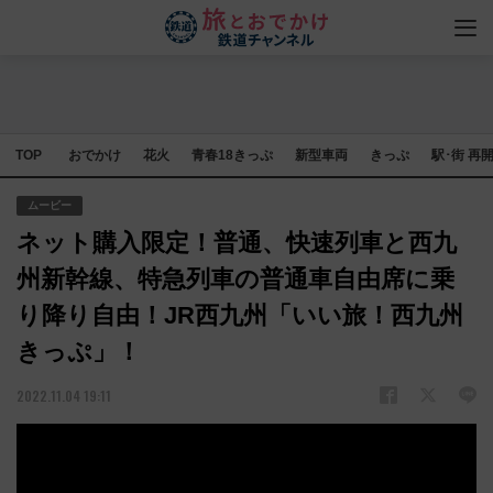
TOP
おでかけ
花火
青春18きっぷ
新型車両
きっぷ
駅･街 再
ムービー
ネット購入限定！普通、快速列車と西九
州新幹線、特急列車の普通車自由席に乗
り降り自由！JR西九州「いい旅！西九州
きっぷ」！
2022.11.04 19:11