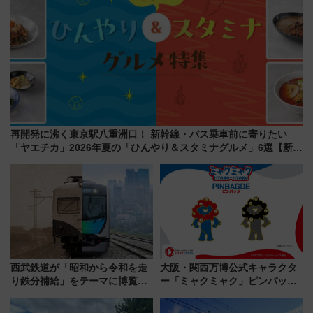
再開発に沸く東京駅八重洲口！ 新幹線・バス乗車前に寄りたい
「ヤエチカ」2026年夏の「ひんやり＆スタミナグルメ」6選【新店
舗も！】
西武鉄道が「昭和から令和を走
大阪・関西万博公式キャラクタ
り鉄分補給」をテーマに博覧会
ー「ミャクミャク」ピンバッジ
を実施！くすのきホールで8月
新登場！関西の駅構内などで7月
14日から 新車両「トキイロ」体
中旬発売