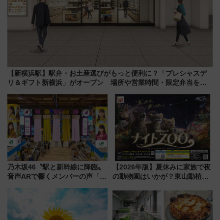
【新横浜駅】駅弁・お土産選びがもっと便利に？「プレシャスデ
リ＆ギフト新横浜」がオープン 場所や営業時間・限定弁当を紹
介
乃木坂46〝駅と新幹線に降臨〟
【2026年版】夏休みに家族で夜
音声ARで響くメンバーの声「真
の動物園はいかが？東山動植物
夏の全国ツアー2026」
園＆のんほいパーク「ナイト
ZOO」開催情報