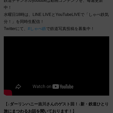
鉄道チャンネルyoutubeは動画コンテンツを、毎週更新
中！
水曜日18時は、LINE LIVEとYouTubeLIVEで「しゃべ鉄気
分！」を同時生配信！
Twitterにて、
#しゃべ鉄
で鉄道写真投稿を募集中！
【
↓ダーリンハニー吉川さんのゲスト回！↓新・鉄道ひとり
旅にまつわるお話を聞いております！
】