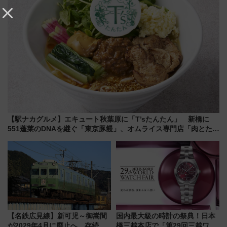
【駅ナカグルメ】エキュート秋葉原に「T’sたんたん」 新橋に
551蓬莱のDNAを継ぐ「東京豚饅」、オムライス専門店「肉とたま
ご」新グルメ続々登場！【2026年8月】
【名鉄広見線】新可児～御嵩間
国内最大級の時計の祭典！日本
が2029年4月に廃止へ 存続協
橋三越本店で「第29回三越ワー