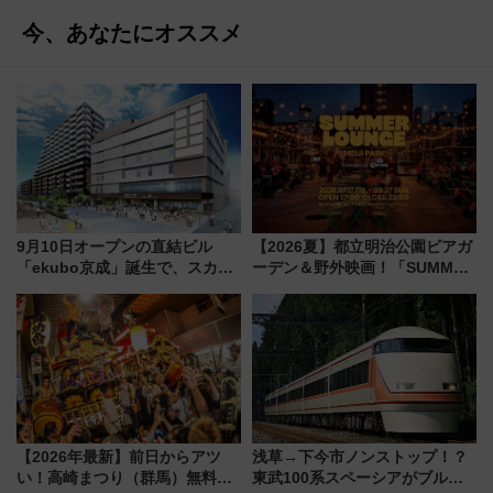
今、あなたにオススメ
9月10日オープンの直結ビル
【2026夏】都立明治公園ビアガ
「ekubo京成」誕生で、スカイ
ーデン＆野外映画！「SUMMER
ライナーも停まる巨大ハブ駅・
LOUNGE」のアクセスと上映ス
新鎌ヶ谷はどう変わる？ 全テナ
ケジュール 夜風とビール、映画
ント情報も公開！
を満喫！
【2026年最新】前日からアツ
浅草→下今市ノンストップ！？
い！高崎まつり（群馬）無料観
東武100系スペーシアがブルー