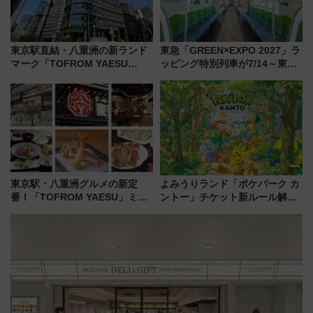
東京駅直結・八重洲の新ランド
東急「GREEN×EXPO 2027」ラ
マーク「TOFROM YAESU
ッピング特別列車が7/14～東
TOWER」9/10開業！ 雨に濡れ
横・田園都市・目黒線でデビュ
ないバスターミナル直結でスキ
ー！ 注目の編成やデザインまと
マ時間が充実
め
東京駅・八重洲グルメの新定
よみうりランド「ポケパーク カ
番！「TOFROM YAESU」ミシ
ントー」チケット新ルール解
ュラン店から大衆酒場まで68店
説！購入制限の緩和と入場時の
舗が集結した食の空間を徹底解
本人確認が11月スタート
剖！（9/10開業）