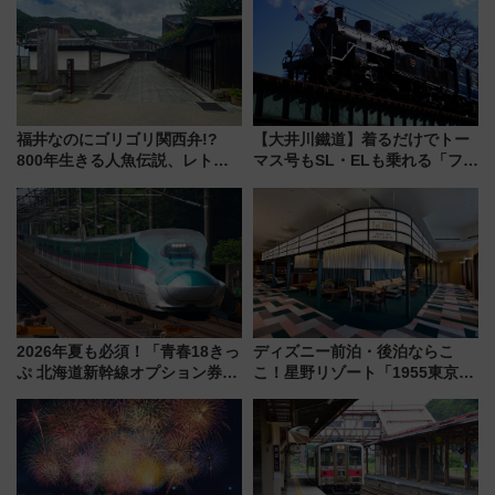
験ブースも アクセスや申込方法
を解説
福井なのにゴリゴリ関西弁!?
【大井川鐵道】着るだけでトー
800年生きる人魚伝説、レトロ
マス号もSL・ELも乗れる「フリ
建築の町並み「小浜西組」、町
ーきっぷTシャツ」8月6日より
屋カフェで非日常を！週末観光
受注販売
に最適な小浜の歩き方
2026年夏も必須！「青春18きっ
ディズニー前泊・後泊ならこ
ぷ 北海道新幹線オプション券」
こ！星野リゾート「1955東京ベ
自動改札対応ルールと途中下車
イ」が子連れや夕食難民を救う5
の罠
つの理由 無料バス＆24時間サー
ビスで混雑回避