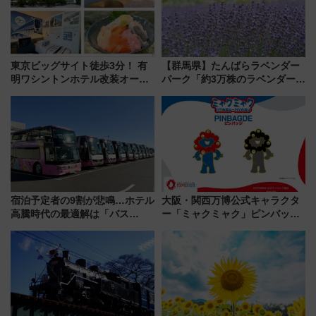
東京ビッグサイト徒歩3分！ 有
【群馬県】たんばらラベンダー
明ワシントンホテル改装オープ
パーク「約3万株のラベンダー」
ン直前「ゆりかもめ運転台付き
が見頃！新幹線＆無料送迎バス
客室」や海鮮丼が人気の朝食ビ
で都心から約1時間半で夏の絶景
ュッフェを現地レポ
を！
宿泊予定者の9割が悲鳴…ホテル
大阪・関西万博公式キャラクタ
高騰時代の最適解は「バス
ー「ミャクミャク」ピンバッジ
泊」!? WILLER最新調査で判明
新登場！関西の駅構内などで7月
した、推し活遠征や観光時のリ
中旬発売
アルな懐事情