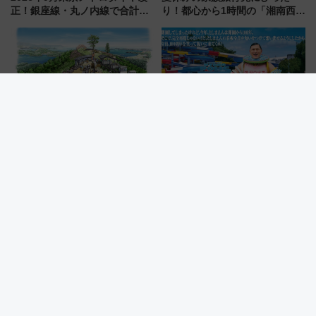
正！銀座線・丸ノ内線で合計
り！都心から1時間の「湘南西エ
212本の大増発、混雑緩和に期
リア」満喫ガイド 鎌倉・江の
待
島とは異なる魅力を持つ今夏の
注目スポット
【気仙沼大島】新モノレールで
としまえんの流れるプールが西
山頂へ！絶景の「亀山テラス
武園ゆうえんちで復活!? 100周
360°」が7月19日オープン、休
年記念企画＆「春日のうん○スラ
暇村のお得な日帰りプランも登
イダー」に注目 2026年夏は所
場
沢へ遊びに行こう