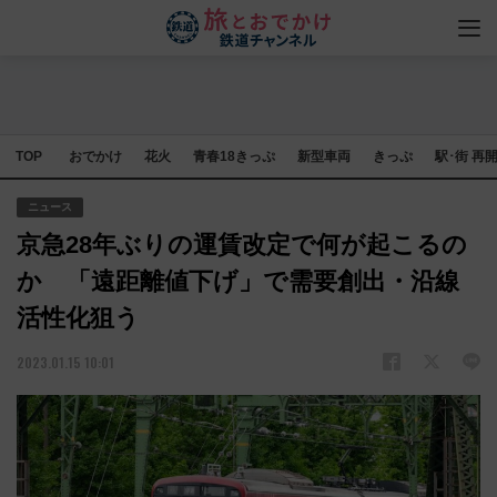
TOP
おでかけ
花火
青春18きっぷ
新型車両
きっぷ
駅･街 再
ニュース
京急28年ぶりの運賃改定で何が起こるの
か 「遠距離値下げ」で需要創出・沿線
活性化狙う
2023.01.15 10:01