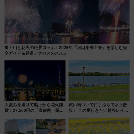
富士山と花火の絶景コラボ！2026年「河口湖湖上祭」を楽しむ完
全ガイド＆鉄道アクセスのススメ
人混みを避けて船上から花火鑑
買い物ついでに手ぶらで水上散
賞！27,500円の「直前割」隅田
歩！ この夏行きたい越谷レイク
川花火クルーズはデパ地下グル
タウンの新たな水辺の憩いエリ
メも持ち込みOK
ア「LAKESIDE PARK」（埼玉
県越谷市）