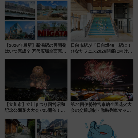
【2026年最新】新潟駅の再開発
日向市駅が「日向坂46」駅に！
はいつ完成？ 万代広場全面完成
ひなたフェス2026開催に向けJR
から「にいがた2キロ」・古町再
九州が記念きっぷや臨時列車で
開発、バスタ新潟構想まで徹底
全力応援 夜行列車「ドリーム
解説！
おひさま号」も走る
【立川市】立川まつり国営昭和
第74回伊勢神宮奉納全国花火大
記念公園花火大会7/25開催！
会の交通規制・臨時列車マッ
5000発の花火が夜を彩る 今年は
プ！JR東海・近鉄で快適にアク
混雑に要注意、その理由は
セス