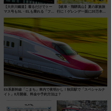
【大井川鐵道】着るだけでトー
【岐阜・飛騨高山】夏の家族旅
マス号もSL・ELも乗れる「フリ
行に！ゲレンデ一面に20万本の
ーきっぷTシャツ」8月6日より
ひまわりが咲き誇る「アルコピ
受注販売
アひまわり園」開園
E6系新幹線「こまち」車内で夜明かし！秋田駅で「スペシャルナ
イト」8月開催、料金や予約方法は？