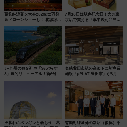
葛飾納涼花火大会2026は2万発
7月16日は駅弁記念日！大丸東
＆ドローンショーも！ 北総線を
京店で買える「車中映え弁当」
使った穴場アクセスや臨時列
フェア【2026年夏】
車、観覧スポット情報と周辺観
光まとめ（7/28開催）
JR九州の観光列車「36ぷらす
名鉄豊田市駅の高架下に新商業
3」劇的リニューアル！新6号車
施設「μPLAT 豊田市」が8月26
“1〜2名用グリーン個室”と曜日
日開業！全8店舗が出店し街の新
別 “プレミアムランチ”導入･ル
たな玄関口へ
ートや価格など解説
夕暮れのペンギンと会おう！葛
有楽町線延伸の新駅（仮称）千