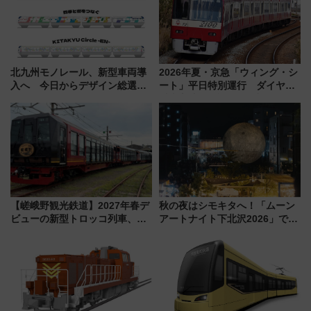
北九州モノレール、新型車両導
2026年夏・京急「ウィング・シ
入へ 今日からデザイン総選挙
ート」平日特別運行 ダイヤ・
始まる
乗車方法を解説！2階建てバスや
三浦海岸を堪能できるお出かけ
プランもご紹介
【嵯峨野観光鉄道】2027年春デ
秋の夜はシモキタへ！「ムーン
ビューの新型トロッコ列車、い
アートナイト下北沢2026」でイ
よいよ試運転開始へ！現行車両
マーシブシアターやアート巡り
は2026年で引退
を満喫しよう