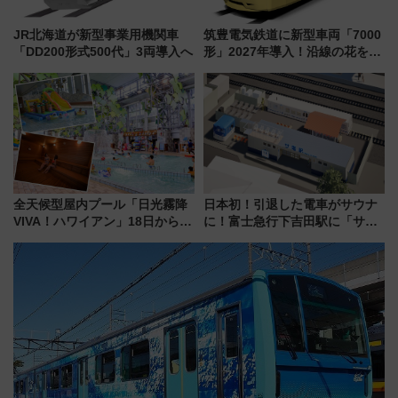
JR北海道が新型事業用機関車
筑豊電気鉄道に新型車両「7000
「DD200形式500代」3両導入へ
形」2027年導入！沿線の花をイ
メージしたイエローを採用 車
内は落ち着いたゆとりある空間
に
全天候型屋内プール「日光霧降
日本初！引退した電車がサウナ
VIVA！ハワイアン」18日から営
に！富士急行下吉田駅に「サ電
業開始 小さなお子様連れのフ
（SADEN）」2026年12月開
ァミリーから大人まで幅広い世
業 行き交う電車の音や振動を
代が一日中楽しる夏のリゾート
感じながら「ととのう」新感覚
を楽しんで