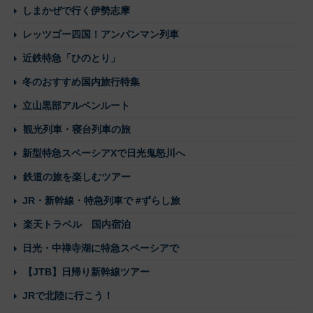
しまかぜで行く伊勢志摩
レッツゴー四国！アンパンマン列車
近鉄特急「ひのとり」
冬のおすすめ国内旅行特集
立山黒部アルペンルート
観光列車・寝台列車の旅
新型特急スペーシアXで日光鬼怒川へ
鉄道の旅を楽しむツアー
JR・新幹線・特急列車で #ずらし旅
楽天トラベル 国内宿泊
日光・中禅寺湖に特急スペーシアで
【JTB】日帰り新幹線ツアー
JRで北陸に行こう！