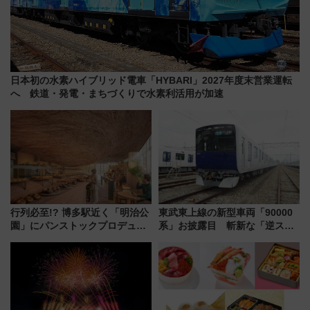
日本初の水素ハイブリッド電車「HYBARI」2027年度末営業運転
へ 鉄道・発電・まちづくりで水素利活用が加速
行列必至!? 博多駅近く「明治公
東武東上線の新型車両「90000
園」にパンストックプロデュー
系」お披露目 斬新な「逆スラ
スの新業態『Land Bageri』8/7
ント式」の先頭形状と明るく開
オープン 秋からはビストロ営業
放的な車内空間に注目、デビュ
も！
ーは9月