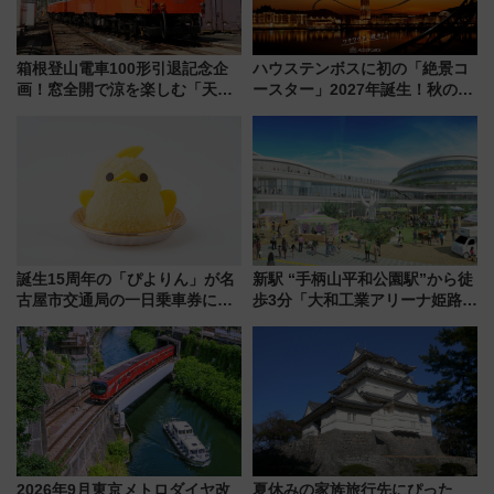
箱根登山電車100形引退記念企
ハウステンボスに初の「絶景コ
画！窓全開で涼を楽しむ「天然
ースター」2027年誕生！秋の
クーラー体験号」と限定鉄コレ
「すんごいハロウィン」見どこ
発売
ろも一挙紹介
誕生15周年の「ぴよりん」が名
新駅 “手柄山平和公園駅”から徒
古屋市交通局の一日乗車券に！
歩3分「大和工業アリーナ姫路」
東山線では貸切電車も登場【限
10月開業！Novelbright公演 や
定1万5000枚】
大相撲巡業など 豪華イベントと
アクセス
2026年9月東京メトロダイヤ改
夏休みの家族旅行先にぴった