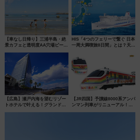
（8/3発売）
MALLで予約可能
【車なし日帰り】三浦半島・絶
HIS「4つのフェリーで繋ぐ 日本
景カフェと透明度AA穴場ビーチ
一周大満喫旅8日間」とは？天橋
を巡る！ おトクな電車きっぷ活
立・小樽・日光東照宮など全国
用してストレスフリー旅へ行こ
の絶景＆限定グルメを網羅！煩
う！
雑な手続きも不要でお手軽に楽
しめるプランが登場
【広島】瀬戸内海を望むリゾー
【JR四国】予讃線8000系アンパ
トホテルで叶える！グランドプ
ンマン列車がリニューアル！内
リンスホテル広島のフォトウエ
外装デザイン公開 デビューは
ディング＆カジュアルパーティ
今年12月
ープラン