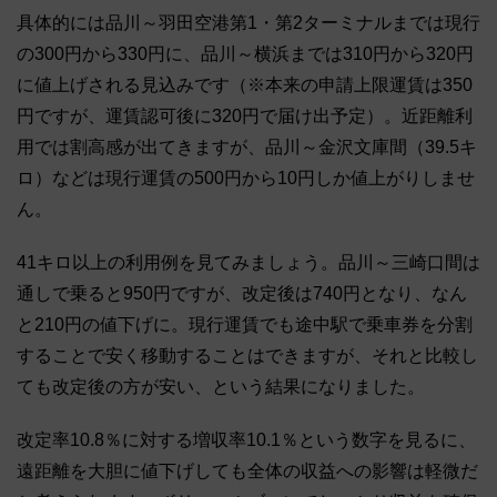
具体的には品川～羽田空港第1・第2ターミナルまでは現行
の300円から330円に、品川～横浜までは310円から320円
に値上げされる見込みです（※本来の申請上限運賃は350
円ですが、運賃認可後に320円で届け出予定）。近距離利
用では割高感が出てきますが、品川～金沢文庫間（39.5キ
ロ）などは現行運賃の500円から10円しか値上がりしませ
ん。
41キロ以上の利用例を見てみましょう。品川～三崎口間は
通しで乗ると950円ですが、改定後は740円となり、なん
と210円の値下げに。現行運賃でも途中駅で乗車券を分割
することで安く移動することはできますが、それと比較し
ても改定後の方が安い、という結果になりました。
改定率10.8％に対する増収率10.1％という数字を見るに、
遠距離を大胆に値下げしても全体の収益への影響は軽微だ