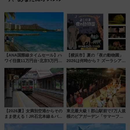
【ANA国際線タイムセール】ハ
【横浜市】夏の「夜の動物園」
ワイ往復11万円台･北京5万円台
2026は何時から？ ズーラシア・
～、憧れのビジネスクラスも！
野毛山・金沢の電車アクセスや
来春のGW旅行まで狙える激ア
見どころ、限定イベントを徹底
ツ路線まとめ（8/10まで）
解説！
【2026夏】女満別空港からその
東北最大級！郡山駅前で7万人規
まま使える！JR石北本線＆バス
模のビアガーデン「サマーフェ
乗り放題「北見・網走周遊フリ
スタ IN KORIYAMA 2026」
ーパス」でおトクに道東観光
7/24-26開催！ 有料席はJRE