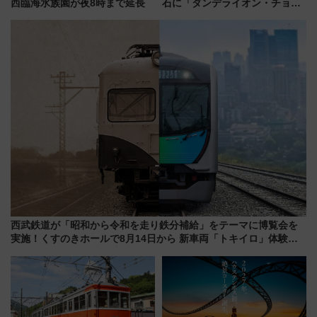
西臨海水族園が夜8時まで延長
石に「ダンデライオン・チョコ
レート」が出店！ 東京メトロが
1億円出資で挑む新時代のまちづ
くりとは？
西武鉄道が「昭和から令和を走り鉄分補給」をテーマに博覧会を
実施！くすのきホールで8月14日から 新車両「トキイロ」体験ブ
ースも アクセスや申込方法を解説