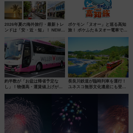
2026年夏の海外旅行・最新トレ
ポケモン「ヌオー」と巡る高知
ンドは「安・近・短」！ NEWT
旅！ ポケふた＆ヌオー電車で楽
調査から読み解く、最新の人気
しむ鉄道スタンプラリーで土佐
渡航先TOP5とは？ 円安時代の
路の絶景と絶品グルメを満喫！
旅行術
（7月18日スタート）
約半数が「お盆は帰省予定な
長良川鉄道が臨時列車を運行！
し」！物価高・運賃値上げが財
ユネスコ無形文化遺産にも登録
布を直撃、往復1万円以内なら帰
された「郡上おどり」楽しむ人
りたいけど……【WILLER お盆
に 乗車には予約が必要
帰省動向調査】