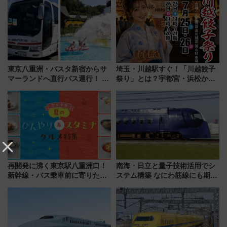
連検索数が前年比237％増、ナ
「身の回り品」新サイズ制限
ショジオも認める『2026年に訪
(40×30×20cm)おさらい
れるべき世界の旅先』
東京八重洲・バスタ新宿からサ
埼玉・川越駅すぐ！「川越餃子
マーランドへ直行バス運行！ お
祭り」とは？宇都宮・浜松から
トクな1Dayパスで夏のプールと
ご当地和牛まで全国の人気餃子
推し活を楽しもう！（2026年
を食べ比べ【7月25日・26日開
8/1～31）
催】
再開発に沸く東京駅八重洲口！
南海・日立と量子技術活用でシ
新幹線・バス乗車前に寄りたい
ステム構築 なにわ筋線にも期待
「ヤエチカ」2026年夏の「ひん
乗務員・車両計画作業を短縮へ
やり＆スタミナグルメ」6選【新
店舗も！】