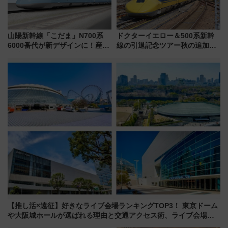
山陽新幹線「こだま」N700系
ドクターイエロー＆500系新幹
6000番代が新デザインに！産学
線の引退記念ツアー秋の追加企
連携で描く瀬戸内の波模様 運
画が決定！乗車体験やグッズ・
用は今冬から
ホテル情報まとめ
【推し活×遠征】好きなライブ会場ランキングTOP3！ 東京ドーム
や大阪城ホールが選ばれる理由と交通アクセス術、ライブ会場に
何を求める？