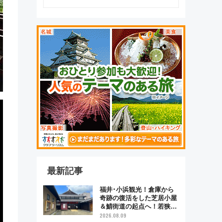
最新記事
福井･小浜観光！倉庫から
奇跡の復活をした芝居小屋
＆鯖街道の起点へ！若狭小
浜お魚センターでBBQ、老
2026.08.09