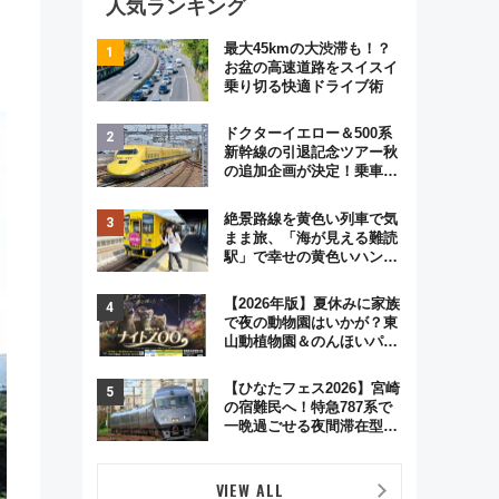
人気ランキング
最大45kmの大渋滞も！？
お盆の高速道路をスイスイ
乗り切る快適ドライブ術
ドクターイエロー＆500系
新幹線の引退記念ツアー秋
の追加企画が決定！乗車体
験やグッズ・ホテル情報ま
とめ
絶景路線を黄色い列車で気
まま旅、「海が見える難読
駅」で幸せの黄色いハンカ
チに願いを 「新・鉄道ひ
とり旅」279回目の舞台は
【2026年版】夏休みに家族
「島原鉄道」
で夜の動物園はいかが？東
山動植物園＆のんほいパー
ク「ナイトZOO」開催情報
【ひなたフェス2026】宮崎
の宿難民へ！特急787系で
一晩過ごせる夜間滞在型イ
ベント「スワローおひさ
ま」が救世主に？
VIEW ALL