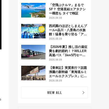
舗お酢店ソフトなど歴史＆
グルメ散歩
「空飛ぶクルマ」まるで
SF？ 空港直結エアタクシ
ー構想も タイで検証
2026.08.09
西武園のほぼとしまえんプ
ール×品川・八景島の水族
館！猛暑を乗り切る「アク
ティブパス」で夏休みをお
2026.08.09
得に楽しむ！
【2026年夏】推し活の遠征
費を劇的節約！？WILLER
高速バス「1km5円セー
っ
ル」やワンコイン温泉の最
2026.08.09
強ルート 予約期間・対象
路線まとめ
【乗車記】実質夜行？話題
沸騰の新幹線「東海道ルミ
エールエクスプレス」に乗
車してみた 東京22時発、
2026.08.09
京都・新大阪に6時台着
見どころは岐阜羽島の素晴
VIEW ALL
らし過ぎる朝
っ