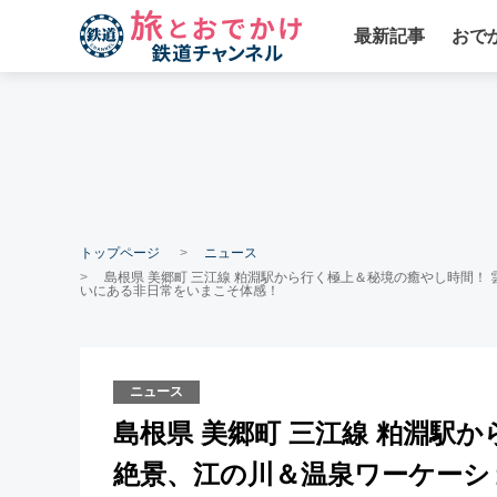
最新記事
おで
トップページ
ニュース
島根県 美郷町 三江線 粕淵駅から行く極上＆秘境の癒やし時間
いにある非日常をいまこそ体感！
ニュース
島根県 美郷町 三江線 粕淵駅
絶景、江の川＆温泉ワーケーシ