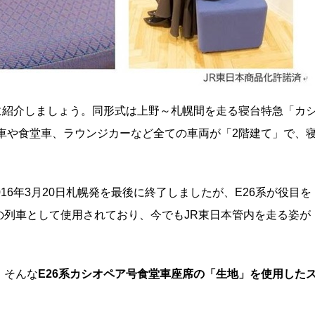
に紹介しましょう。同形式は上野～札幌間を走る寝台特急「カ
車や食堂車、ラウンジカーなど全ての車両が「2階建て」で、
。
16年3月20日札幌発を最後に終了しましたが、E26系が役目を
の列車として使用されており、今でもJR東日本管内を走る姿が
、そんな
E26系カシオペア号食堂車座席の「生地」を使用した