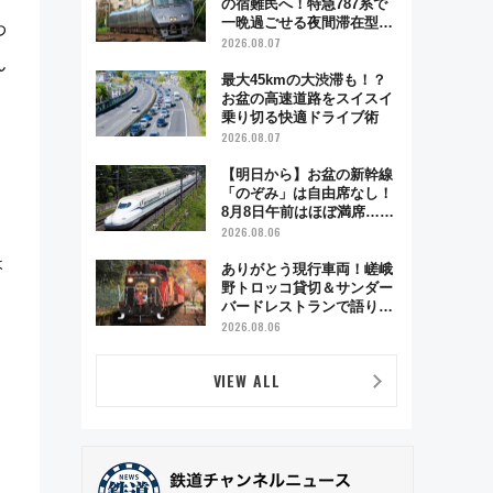
の宿難民へ！特急787系で
一晩過ごせる夜間滞在型イ
わ
ベント「スワローおひさ
2026.08.07
ま」が救世主に？
ん
最大45kmの大渋滞も！？
お盆の高速道路をスイスイ
乗り切る快適ドライブ術
2026.08.07
【明日から】お盆の新幹線
「のぞみ」は自由席なし！
8月8日午前はほぼ満席…で
も数時間ズラせば空きが見
2026.08.06
つかることも 混雑避ける
ょ
「空席」探しのコツ
ありがとう現行車両！嵯峨
野トロッコ貸切＆サンダー
バードレストランで語り合
う秋の京都 斉藤雪乃＆福
2026.08.06
原トシヒロと行く！9月13
日「京都の鉄道満喫ツア
VIEW ALL
ー」開催