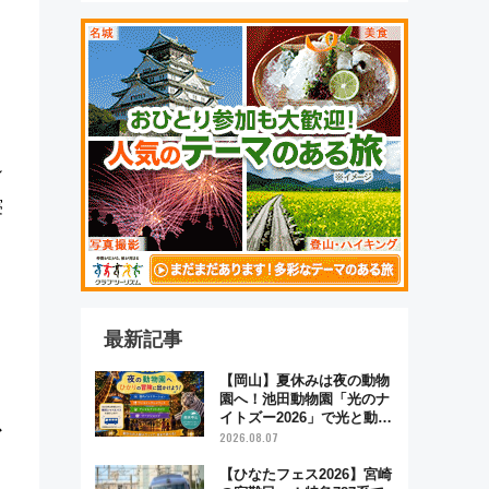
シ
寝
最新記事
【岡山】夏休みは夜の動物
園へ！池田動物園「光のナ
イトズー2026」で光と動物
ス
が彩る特別な夜
2026.08.07
【ひなたフェス2026】宮崎