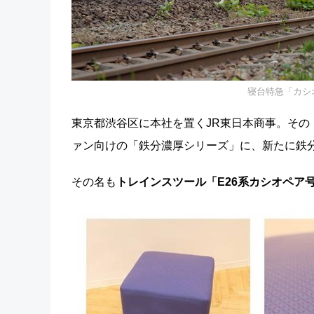
寝台特急「カシオペ
東京都渋谷区に本社を置くJR東日本商事。その「
ァン向けの「鉄分濃厚シリーズ」に、新たに鉄
その名も
トレインスツール「E26系カシオペア