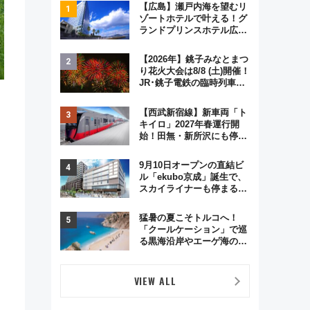
【広島】瀬戸内海を望むリ
ゾートホテルで叶える！グ
ランドプリンスホテル広島
のフォトウエディング＆カ
ジュアルパーティープラン
【2026年】銚子みなとまつ
り花火大会は8/8 (土)開催！
JR･銚子電鉄の臨時列車や
アクセス情報、利根川に咲
く8,000発の大迫力＆屋台
【西武新宿線】新車両「ト
を満喫
キイロ」2027年春運行開
始！田無・新所沢にも停
車 2028年春には「第2
弾」も
9月10日オープンの直結ビ
ル「ekubo京成」誕生で、
スカイライナーも停まる巨
大ハブ駅・新鎌ヶ谷はどう
変わる？ 全テナント情報も
猛暑の夏こそトルコへ！
公開！
「クールケーション」で巡
る黒海沿岸やエーゲ海の避
暑リゾート 関連検索数が
前年比237％増、ナショジ
オも認める『2026年に訪れ
VIEW ALL
るべき世界の旅先』