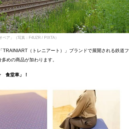
ア」（写真：F4UZR / PIXTA）
TRAINIART（トレニアート）」ブランドで展開される鉄道フ
分多めの商品が加わります。
号 食堂車」！