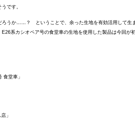
そうです。
だろうか……？ ということで、余った生地を有効活用して生
E26系カシオペア号の食堂車の生地を使用した製品は今回が
号 食堂車」
LL店」