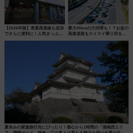
【2026年版】東葉高速線も追加
最大45kmの大渋滞も！？お盆の
でさらに便利に！人気きっぷ
高速道路をスイスイ乗り切る快
「サンキューちばフリーパス」
適ドライブ術
今年も発売 秋・早春に千葉県を
巡るなら使い勝手・コスパ抜群
夏休みの家族旅行先にぴったり！都心から1時間の「湘南西エリ
ア」満喫ガイド 鎌倉・江の島とは異なる魅力を持つ今夏の注目