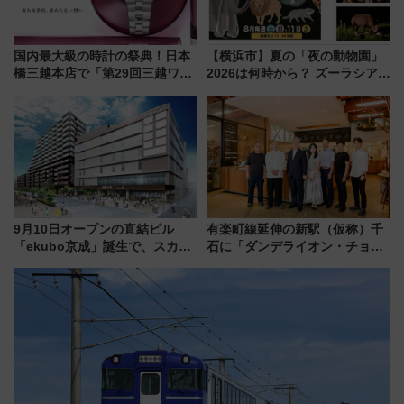
国内最大級の時計の祭典！日本
【横浜市】夏の「夜の動物園」
橋三越本店で「第29回三越ワー
2026は何時から？ ズーラシア・
ルドウォッチフェア」開幕
野毛山・金沢の電車アクセスや
【2026年8月5日～25日】
見どころ、限定イベントを徹底
解説！
9月10日オープンの直結ビル
有楽町線延伸の新駅（仮称）千
「ekubo京成」誕生で、スカイ
石に「ダンデライオン・チョコ
ライナーも停まる巨大ハブ駅・
レート」が出店！ 東京メトロが
新鎌ヶ谷はどう変わる？ 全テナ
1億円出資で挑む新時代のまちづ
ント情報も公開！
くりとは？