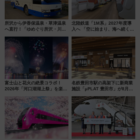
所沢から伊香保温泉・草津温泉
北陸鉄道「1M系」2027年度導
へ直行！「ゆめぐり所沢・川越
入へ 「空に始まり、海へ続く」
号」で群馬の温泉旅をもっと気
白山比咩神社をモチーフにした
軽に 運行ダイヤ・運賃を解説
神秘的なデザイン
富士山と花火の絶景コラボ！
名鉄豊田市駅の高架下に新商業
2026年「河口湖湖上祭」を楽し
施設「μPLAT 豊田市」が8月26
む完全ガイド＆鉄道アクセスの
日開業！全8店舗が出店し街の新
ススメ
たな玄関口へ