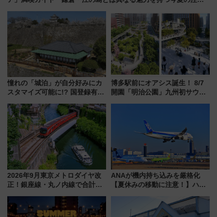
スポット
憧れの「城泊」が自分好みにカ
博多駅前にオアシス誕生！ 8/7
スタマイズ可能に!? 国登録有形
開園「明治公園」九州初サウナ
文化財・丸亀城「延寿閣別館」
TOTOPAや日本一のピザなど絶
にオーダーメイド型の宿泊プラ
品グルメ登場で駅前の過ごし方
ンが誕生！
はどう変わる？
2026年9月東京メトロダイヤ改
ANAが機内持ち込みを厳格化
正！銀座線・丸ノ内線で合計
【夏休みの移動に注意！】ハン
212本の大増発、混雑緩和に期
ドバッグやPCケースも対象の
待
「身の回り品」新サイズ制限
(40×30×20cm)おさらい