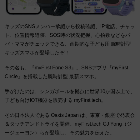
キッズのSNSメンバー承認から投稿確認、IP電話、チャッ
ト、位置情報追跡、SOS時の状況把握、心拍数などをパ
パ・ママがチェックできる、画期的な子ども用 腕時計型
キッズスマホが登場したぞ！
その名も、『myFirst Fone S3』。SNSアプリ『myFirst
Circle』を搭載した腕時計型 最新スマホ。
手がけたのは、シンガポールを拠点に世界10か国以上で、
子ども向けIOT機器を販売する myFirst.tech。
その日本法人である Oaxis Japan は、東京・銀座で発表会
＆タッチアンドトライを開催。myFirst.tech GJ Yong（ジ
ージェーヨン）らが登壇し、その魅力を伝えた。