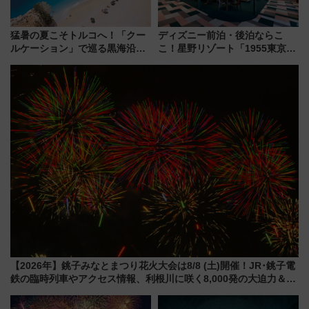
猛暑の夏こそトルコへ！「クー
ディズニー前泊・後泊ならこ
ルケーション」で巡る黒海沿岸
こ！星野リゾート「1955東京ベ
やエーゲ海の避暑リゾート 関
イ」が子連れや夕食難民を救う5
連検索数が前年比237％増、ナ
つの理由 無料バス＆24時間サー
ショジオも認める『2026年に訪
ビスで混雑回避
れるべき世界の旅先』
【2026年】銚子みなとまつり花火大会は8/8 (土)開催！JR･銚子電
鉄の臨時列車やアクセス情報、利根川に咲く8,000発の大迫力＆屋
台を満喫