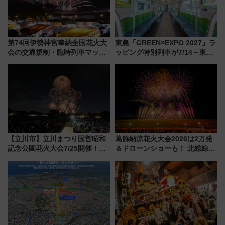
第74回伊勢神宮奉納全国花火大
東急「GREEN×EXPO 2027」ラ
会の交通規制・臨時列車マッ
ッピング特別列車が7/14～東
プ！JR東海・近鉄で快適にアク
横・田園都市・目黒線でデビュ
セス
ー！ 注目の編成やデザインまと
め
【立川市】立川まつり国営昭和
葛飾納涼花火大会2026は2万発
記念公園花火大会7/25開催！
＆ドローンショーも！ 北総線を
5000発の花火が夜を彩る 今年は
使った穴場アクセスや臨時列
混雑に要注意、その理由は
車、観覧スポット情報と周辺観
光まとめ（7/28開催）