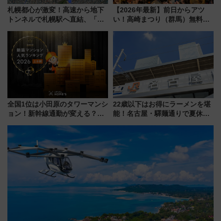
札幌都心が激変！高速から地下
【2026年最新】前日からアツ
トンネルで札幌駅へ直結、「創
い！高崎まつり（群馬）無料観
成川通都心アクセス道路」が7月
覧エリアから初開催100人みこ
から本格着工、延長4.8km整備
しまで
事業の全貌
全国1位は小田原のタワーマンシ
22歳以下はお得にラーメンを堪
ョン！新幹線通勤が変える？
能！名古屋・驛麺通りで夏休み
「住みたい街」の最新トレンド
限定「U22応援割り」が7月21日
【新築マンション人気ランキン
よりスタート
グ】