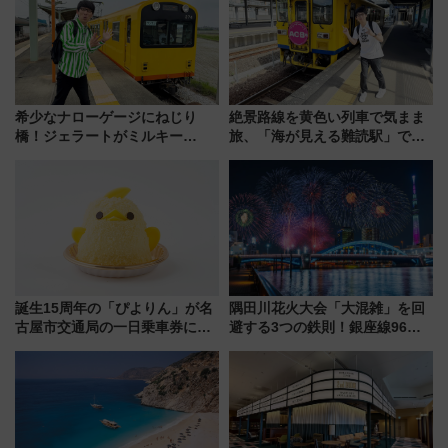
希少なナローゲージにねじり
絶景路線を黄色い列車で気まま
橋！ジェラートがミルキー
旅、「海が見える難読駅」で幸
米！？「新・鉄道ひとり旅」
せの黄色いハンカチに願いを
278回目の舞台は「三岐鉄道北
「新・鉄道ひとり旅」279回目
勢線」
の舞台は「島原鉄道」
誕生15周年の「ぴよりん」が名
隅田川花火大会「大混雑」を回
古屋市交通局の一日乗車券に！
避する3つの鉄則！銀座線96本
東山線では貸切電車も登場【限
増発･浅草線臨時ダイヤ･スカイ
定1万5000枚】
ツリー駅の規制まとめ 7/25開催
（2026年）