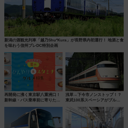
新潟の酒観光列車「越乃Shu*Kura」が長野県内初運行！ 地酒と食
を味わう信州プレDC特別企画
再開発に沸く東京駅八重洲口！
浅草→下今市ノンストップ！？
新幹線・バス乗車前に寄りたい
東武100系スペーシアがブルー
「ヤエチカ」2026年夏の「ひん
リボン賞35周年記念で「デビュ
やり＆スタミナグルメ」6選【新
ー当時の停車駅」を再現 運転
店舗も！】
時刻や特急券の買い方を紹介