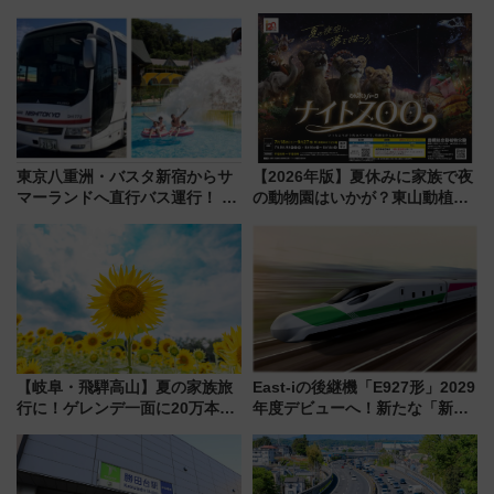
自動改札対応ルールと途中下車
スの新業態『Land Bageri』8/7
の罠
オープン 秋からはビストロ営業
も！
東京八重洲・バスタ新宿からサ
【2026年版】夏休みに家族で夜
マーランドへ直行バス運行！ お
の動物園はいかが？東山動植物
トクな1Dayパスで夏のプールと
園＆のんほいパーク「ナイト
推し活を楽しもう！（2026年
ZOO」開催情報
8/1～31）
【岐阜・飛騨高山】夏の家族旅
East-iの後継機「E927形」2029
行に！ゲレンデ一面に20万本の
年度デビューへ！新たな「新幹
ひまわりが咲き誇る「アルコピ
線専用検測車」の性能を徹底解
アひまわり園」開園
説【JR東日本】