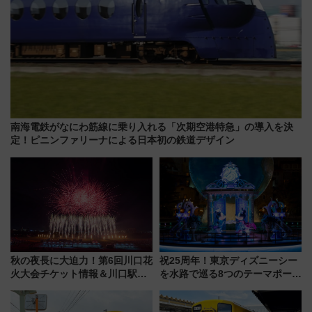
南海電鉄がなにわ筋線に乗り入れる「次期空港特急」の導入を決
定！ピニンファリーナによる日本初の鉄道デザイン
秋の夜長に大迫力！第6回川口花
祝25周年！東京ディズニーシー
火大会チケット情報＆川口駅か
を水路で巡る8つのテーマポート
らのアクセスガイド
と限定デコレーションを解説