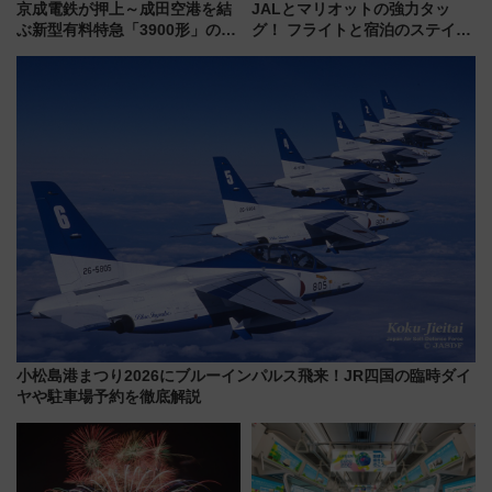
京成電鉄が押上～成田空港を結
JALとマリオットの強力タッ
ぶ新型有料特急「3900形」のコ
グ！ フライトと宿泊のステイタ
ンセプト・デザイン公開 愛称
スマッチでFLY ON ポイントや
募集も実施
上級会員資格を効率よく獲得す
る方法を解説
小松島港まつり2026にブルーインパルス飛来！JR四国の臨時ダイ
ヤや駐車場予約を徹底解説