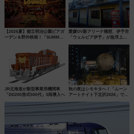
【2026夏】都立明治公園ビアガ
愛媛OV新アリーナ構想、伊予市
ーデン＆野外映画！「SUMMER
「ウェルピア伊予」が急浮上！
LOUNGE」のアクセスと上映ス
サイボウズ青野社長の参加表明
ケジュール 夜風とビール、映画
で探る鉄道アクセスの未来
を満喫！
JR北海道が新型事業用機関車
秋の夜はシモキタへ！「ムーン
「DD200形式500代」3両導入へ
アートナイト下北沢2026」でイ
マーシブシアターやアート巡り
を満喫しよう