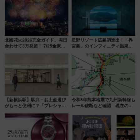
北國花火2026完全ガイド、両日
星野リゾート広島初進出！「界
合わせて3万発超！ 7/25金沢大
宮島」のインフィニティ温泉と
会・8/1川北大会の2つの花火大
古式サウナ「石風呂」を大解剖
会の日程・アクセス・観覧席ま
宿泊料金・アクセスは？（2026
とめ（石川県）
年7月23日開業）
【新横浜駅】駅弁・お土産選び
令和8年熊本地震で九州新幹線も
がもっと便利に？「プレシャス
レール破断など確認 現在の運
デリ＆ギフト新横浜」がオープ
転見合わせ状況と交通網への影
ン 場所や営業時間・限定弁当
響
を紹介