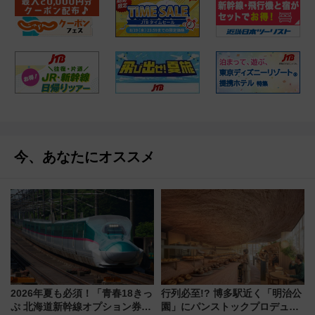
今、あなたにオススメ
2026年夏も必須！「青春18きっ
行列必至!? 博多駅近く「明治公
ぷ 北海道新幹線オプション券」
園」にパンストックプロデュー