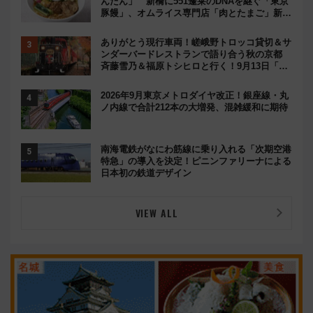
んたん」 新橋に551蓬莱のDNAを継ぐ「東京
豚饅」、オムライス専門店「肉とたまご」新グ
ルメ続々登場！【2026年8月】
ありがとう現行車両！嵯峨野トロッコ貸切＆サ
ンダーバードレストランで語り合う秋の京都
斉藤雪乃＆福原トシヒロと行く！9月13日「京
都の鉄道満喫ツアー」開催
2026年9月東京メトロダイヤ改正！銀座線・丸
ノ内線で合計212本の大増発、混雑緩和に期待
南海電鉄がなにわ筋線に乗り入れる「次期空港
特急」の導入を決定！ピニンファリーナによる
日本初の鉄道デザイン
VIEW ALL