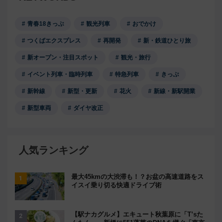
青春18きっぷ
観光列車
おでかけ
つくばエクスプレス
再開発
新・鉄道ひとり旅
新オープン・注目スポット
観光・旅行
イベント列車・臨時列車
特急列車
きっぷ
新幹線
新型・更新
花火
新線・新駅開業
新型車両
ダイヤ改正
人気ランキング
最大45kmの大渋滞も！？お盆の高速道路をス
イスイ乗り切る快適ドライブ術
【駅ナカグルメ】エキュート秋葉原に「T’sた