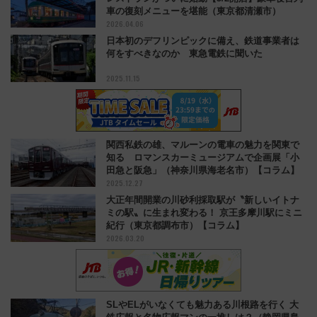
車の復刻メニューを堪能（東京都清瀬市）
2026.04.06
日本初のデフリンピックに備え、鉄道事業者は
何をすべきなのか 東急電鉄に聞いた
2025.11.15
関西私鉄の雄、マルーンの電車の魅力を関東で
知る ロマンスカーミュージアムで企画展「小
田急と阪急」（神奈川県海老名市）【コラム】
2025.12.27
大正年間開業の川砂利採取駅が〝新しいイトナ
ミの駅〟に生まれ変わる！ 京王多摩川駅にミニ
紀行（東京都調布市）【コラム】
2026.03.20
SLやELがいなくても魅力ある川根路を行く 大