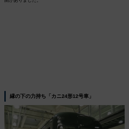
由がありました。
縁の下の力持ち「カニ24形12号車」