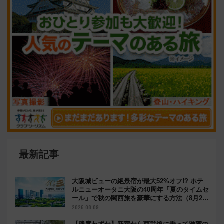
最新記事
大阪城ビューの絶景宿が最大52%オフ!? ホテ
ルニューオータニ大阪の40周年「夏のタイムセ
ール」で秋の関西旅を豪華にする方法（8月20
日まで！）
2026.08.09