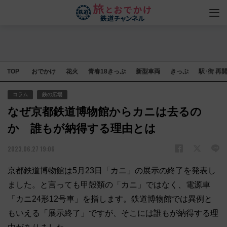
TOP
おでかけ
花火
青春18きっぷ
新型車両
きっぷ
駅･街 再
コラム
鉄の広場
なぜ京都鉄道博物館からカニは去るの
か 誰もが納得する理由とは
2023.06.27 19:06
京都鉄道博物館は5月23日「カニ」の展示の終了を発表し
ました。と言っても甲殻類の「カニ」ではなく、電源車
「カニ24形12号車」を指します。鉄道博物館では異例と
もいえる「展示終了」ですが、そこには誰もが納得する理