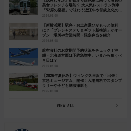
【残席わずか】新宿から西武線に乗って滋賀の
美食フレンチを堪能？ 大人気レストラン列車
「52席の至福」で味わう近江牛や伝統文化の特
別コラボ
2026.08.08
【新横浜駅】駅弁・お土産選びがもっと便利
に？「プレシャスデリ＆ギフト新横浜」がオー
プン 場所や営業時間・限定弁当を紹介
2026.08.08
航空各社のお盆期間予約状況をチェック！沖
縄・北海道方面は予約急増中、いまから狙うべ
き日は？
2026.08.08
【2026年夏休み】ウィング久里浜で「出張！
京急ミュージアム」開催！入場無料でスタンプ
ラリーや子ども制服撮影も
2026.08.08
VIEW ALL