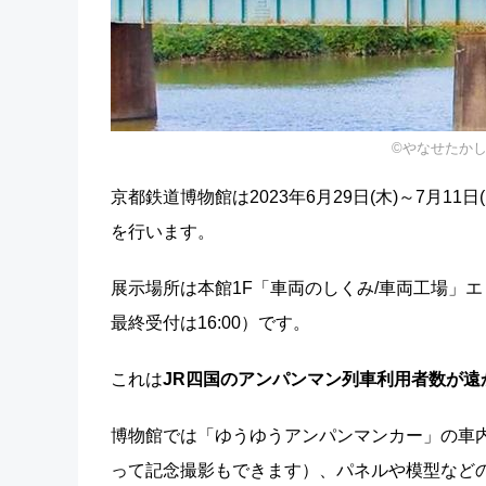
©やなせたか
京都鉄道博物館は2023年6月29日(木)～7月1
を行います。
展示場所は本館1F「車両のしくみ/車両工場」エリ
最終受付は16:00）です。
これは
JR四国のアンパンマン列車利用者数が遠
博物館では「ゆうゆうアンパンマンカー」の車
って記念撮影もできます）、パネルや模型など