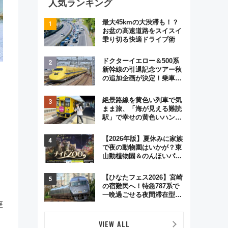
人気ランキング
最大45kmの大渋滞も！？
お盆の高速道路をスイスイ
乗り切る快適ドライブ術
ドクターイエロー＆500系
新幹線の引退記念ツアー秋
の追加企画が決定！乗車体
験やグッズ・ホテル情報ま
とめ
絶景路線を黄色い列車で気
まま旅、「海が見える難読
駅」で幸せの黄色いハンカ
チに願いを 「新・鉄道ひ
とり旅」279回目の舞台は
【2026年版】夏休みに家族
「島原鉄道」
で夜の動物園はいかが？東
山動植物園＆のんほいパー
ク「ナイトZOO」開催情報
【ひなたフェス2026】宮崎
の宿難民へ！特急787系で
一晩過ごせる夜間滞在型イ
ベント「スワローおひさ
座
ま」が救世主に？
VIEW ALL