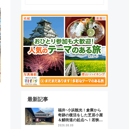
最新記事
福井･小浜観光！倉庫から
奇跡の復活をした芝居小屋
＆鯖街道の起点へ！若狭小
浜お魚センターでBBQ、老
2026.08.09