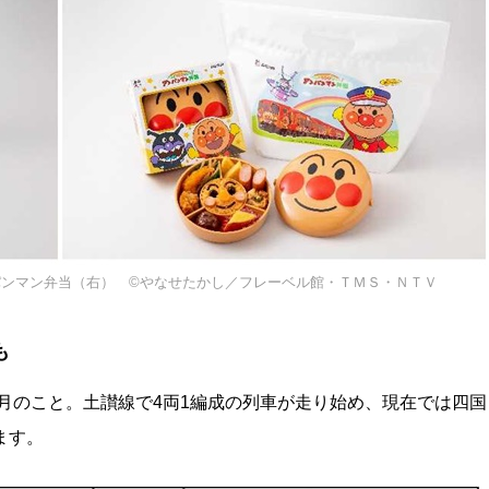
パンマン弁当（右） ©やなせたかし／フレーベル館・ＴＭＳ・ＮＴＶ
も
0月のこと。土讃線で4両1編成の列車が走り始め、現在では四国
ます。