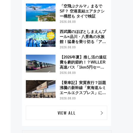
舗お酢店ソフトなど歴史＆
グルメ散歩
「空飛ぶクルマ」まるで
SF？ 空港直結エアタクシ
ー構想も タイで検証
2026.08.09
西武園のほぼとしまえんプ
ール×品川・八景島の水族
館！猛暑を乗り切る「アク
ティブパス」で夏休みをお
2026.08.09
得に楽しむ！
【2026年夏】推し活の遠征
費を劇的節約！？WILLER
高速バス「1km5円セー
ル」やワンコイン温泉の最
2026.08.09
強ルート 予約期間・対象
路線まとめ
【乗車記】実質夜行？話題
沸騰の新幹線「東海道ルミ
エールエクスプレス」に乗
車してみた 東京22時発、
2026.08.09
京都・新大阪に6時台着
見どころは岐阜羽島の素晴
VIEW ALL
らし過ぎる朝