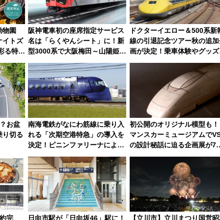
動物園
阪神電車初の座席指定サービス
ドクターイエロー＆500系新
ナイトズ
名は「らくやんシート」に！新
線の引退記念ツアー秋の追加
が彩る特別
型3000系で大阪梅田～山陽姫路
画が決定！乗車体験やグッズ
を快適移動
ホテル情報まとめ
！？お盆
南海電鉄がなにわ筋線に乗り入
初公開のオリジナル模型も！
乗り切る
れる「次期空港特急」の導入を
マンスカーミュージアムでVS
決定！ピニンファリーナによる
の設計秘話に迫る企画展が7
日本初の鉄道デザイン
15日スタート
約完
日向市駅が「日向坂46」駅に！
【立川市】立川まつり国営昭