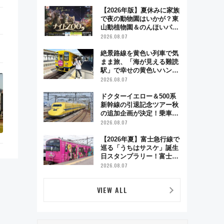
超え！ 知っておきたい変更
点まとめ
【2026年版】夏休みに家族
で夜の動物園はいかが？東
山動植物園＆のんほいパー
ク「ナイトZOO」開催情報
2026.08.07
絶景路線を黄色い列車で気
まま旅、「海が見える難読
駅」で幸せの黄色いハンカ
チに願いを 「新・鉄道ひ
2026.08.07
とり旅」279回目の舞台は
「島原鉄道」
ドクターイエロー＆500系
新幹線の引退記念ツアー秋
の追加企画が決定！乗車体
験やグッズ・ホテル情報ま
2026.08.07
とめ
【2026年夏】富士急行線で
巡る「うちはサスケ」誕生
日スタンプラリー！富士急
ハイランド限定グルメ＆グ
2026.08.07
ッズ徹底ガイド
VIEW ALL