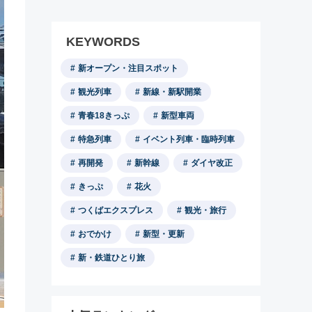
KEYWORDS
新オープン・注目スポット
観光列車
新線・新駅開業
青春18きっぷ
新型車両
特急列車
イベント列車・臨時列車
再開発
新幹線
ダイヤ改正
きっぷ
花火
つくばエクスプレス
観光・旅行
おでかけ
新型・更新
新・鉄道ひとり旅