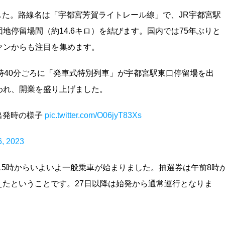
しました。路線名は「宇都宮芳賀ライトレール線」で、JR宇都宮駅
地停留場間（約14.6キロ）を結びます。国内では75年ぶりと
ァンからも注目を集めます。
時40分ごろに「発車式特別列車」が宇都宮駅東口停留場を出
われ、開業を盛り上げました。
出発時の様子
pic.twitter.com/O06jyT83Xs
6, 2023
、15時からいよいよ一般乗車が始まりました。抽選券は午前8時
終えたということです。27日以降は始発から通常運行となりま