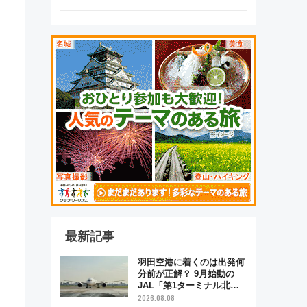
最新記事
羽田空港に着くのは出発何
分前が正解？ 9月始動の
JAL「第1ターミナル北側
サテライト」は徒歩1キロ
2026.08.08