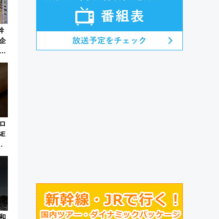
幹
企
・
ロ
E
月
和