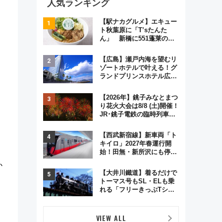
人気ランキング
【駅ナカグルメ】エキュー
ト秋葉原に「T’sたんた
ん」 新橋に551蓬莱の
DNAを継ぐ「東京豚饅」、
オムライス専門店「肉とた
【広島】瀬戸内海を望むリ
まご」新グルメ続々登場！
ゾートホテルで叶える！グ
【2026年8月】
ランドプリンスホテル広島
のフォトウエディング＆カ
ジュアルパーティープラン
【2026年】銚子みなとまつ
り花火大会は8/8 (土)開催！
JR･銚子電鉄の臨時列車や
アクセス情報、利根川に咲
く8,000発の大迫力＆屋台
【西武新宿線】新車両「ト
を満喫
キイロ」2027年春運行開
始！田無・新所沢にも停
車 2028年春には「第2
か
弾」も
【大井川鐵道】着るだけで
トーマス号もSL・ELも乗
れる「フリーきっぷTシャ
ツ」8月6日より受注販売
VIEW ALL