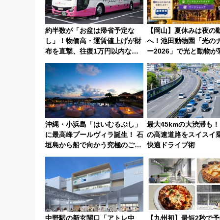
約半数が「お盆は帰省予定な
【岡山】夏休みは夜の
し」！物価高・運賃値上げが財
へ！池田動物園「光の
布を直撃、往復1万円以内なら
ー2026」で光と動物
帰りたいけど……【WILLER お
な夜
盆帰省動向調査】
沖縄・小浜島「はいむるぶし」
最大45kmの大渋滞も
に最高峰プールヴィラ誕生！ 石
の高速道路をスイスイ
垣島から船で向かう究極のご褒
快適ドライブ術
美旅「何もしない贅沢」を体験
してみない？
中野駅の新玄関口「アトレ中
【九州初】最短2秒で予