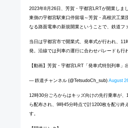
2023年8月26日、芳賀・宇都宮LRTが開業
東側の宇都宮駅東口停留場～芳賀・高根沢工業団
なる路面電車の新規開業ということで、鉄道フ
当日は宇都宮市で開業式、発車式が行われ、11
発。沿線では列車の運行に合わせパレードも行
【動画】芳賀・宇都宮LRT「発車式特別列車」
— 鉄道チャンネル (@TetsudoCh_sub)
August 2
12時30分ごろからはキッズ向けの先行乗車が
ら配布され、9時45分時点で計1200枚を配り
す。