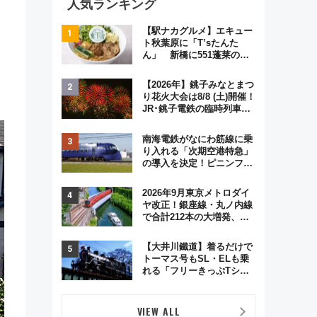
人気ランキング
【駅ナカグルメ】エキュー
ト秋葉原に「T’sたんた
ん」 新橋に551蓬莱の
DNAを継ぐ「東京豚饅」、
オムライス専門店「肉とた
【2026年】銚子みなとまつ
まご」新グルメ続々登場！
り花火大会は8/8 (土)開催！
【2026年8月】
JR･銚子電鉄の臨時列車や
アクセス情報、利根川に咲
く8,000発の大迫力＆屋台
南海電鉄がなにわ筋線に乗
を満喫
り入れる「次期空港特急」
の導入を決定！ピニンファ
リーナによる日本初の鉄道
デザイン
2026年9月東京メトロダイ
ヤ改正！銀座線・丸ノ内線
で合計212本の大増発、混
雑緩和に期待
【大井川鐵道】着るだけで
トーマス号もSL・ELも乗
れる「フリーきっぷTシャ
ツ」8月6日より受注販売
VIEW ALL