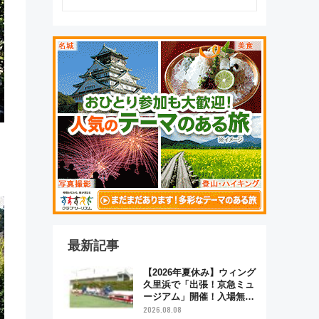
最新記事
【2026年夏休み】ウィング
久里浜で「出張！京急ミュ
ージアム」開催！入場無料
でスタンプラリーや子ども
2026.08.08