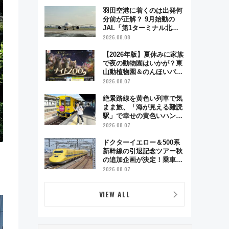
制服撮影も
羽田空港に着くのは出発何
分前が正解？ 9月始動の
JAL「第1ターミナル北側
サテライト」は徒歩1キロ
2026.08.08
超え！ 知っておきたい変更
点まとめ
【2026年版】夏休みに家族
で夜の動物園はいかが？東
山動植物園＆のんほいパー
ク「ナイトZOO」開催情報
2026.08.07
絶景路線を黄色い列車で気
まま旅、「海が見える難読
駅」で幸せの黄色いハンカ
チに願いを 「新・鉄道ひ
2026.08.07
とり旅」279回目の舞台は
「島原鉄道」
ドクターイエロー＆500系
新幹線の引退記念ツアー秋
の追加企画が決定！乗車体
験やグッズ・ホテル情報ま
2026.08.07
とめ
VIEW ALL