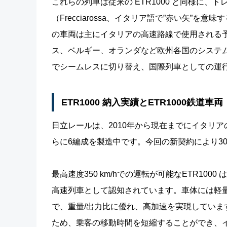
これらの列車は従来の ETR1000 と同様に
（Frecciarossa、イタリア語で”赤い矢”を
の車両は主にイタリアの高速路線で使用される
ス、ベルギー、オランダなど欧州各国のシステ
でシームレスに切り替え、国際列車としての運
ETR1000 納入実績とETR1000鉄道車両
日立レールは、2010年から現在までにイタリア
らに6編成を製造中です。今回の新契約により3
最高速度350 km/hでの運転が可能なETR1
高速列車として認知されています。車体には軽
で、重量/出力比に優れ、高加速を実現してい
ため、乗客の移動時間を短縮することができ、