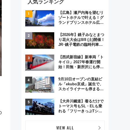
人気ランキング
【広島】瀬戸内海を望むリ
ゾートホテルで叶える！グ
ランドプリンスホテル広島
のフォトウエディング＆カ
ジュアルパーティープラン
【2026年】銚子みなとまつ
り花火大会は8/8 (土)開催！
JR･銚子電鉄の臨時列車や
アクセス情報、利根川に咲
く8,000発の大迫力＆屋台
【西武新宿線】新車両「ト
を満喫
キイロ」2027年春運行開
始！田無・新所沢にも停
車 2028年春には「第2
弾」も
9月10日オープンの直結ビ
ル「ekubo京成」誕生で、
スカイライナーも停まる巨
大ハブ駅・新鎌ヶ谷はどう
変わる？ 全テナント情報も
【大井川鐵道】着るだけで
公開！
トーマス号もSL・ELも乗
れる「フリーきっぷTシャ
の
ツ」8月6日より受注販売
VIEW ALL