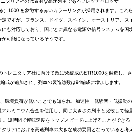
、トレニタリア社の代表的な高速列車であるフレッチャロッサ
意味する）1000 を象徴する赤いカラーリングが採用されます。これ
予定ですが、フランス、ドイツ、スペイン、オーストリア、ス
ムにも対応しており、国ごとに異なる電源や信号システムを国
行が可能になっているそうです。
のトレニタリア社に向けて既に58編成のETR1000を製造し、
0編成が追加され、列車の製造総数は94編成に増加します。
000 は、環境負荷が低いことでも知られ、加速性・低騒音・低振動の
量アルミニウム合金を使用し、同じ大きさの列車と比較して軽
ます。短時間で運転速度をトップスピードに上げることができる
イタリアにおける高速列車の大きな成功要因となっていると考