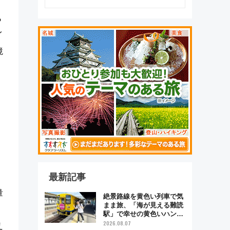
ら
イ
境
さ
最新記事
量
絶景路線を黄色い列車で気
まま旅、「海が見える難読
駅」で幸せの黄色いハンカ
チに願いを 「新・鉄道ひ
2026.08.07
え