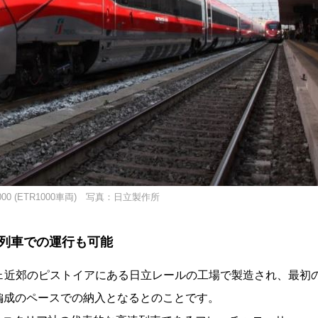
0 (ETR1000車両) 写真：日立製作所
列車での運行も可能
ェ近郊のピストイアにある日立レールの工場で製造され、最初
0編成のペースでの納入となるとのことです。