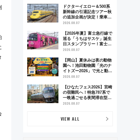
とり旅」279回目の舞台は
「島原鉄道」
ドクターイエロー＆500系
利
新幹線の引退記念ツアー秋
の追加企画が決定！乗車体
験やグッズ・ホテル情報ま
2026.08.07
とめ
【2026年夏】富士急行線で
的
巡る「うちはサスケ」誕生
日スタンプラリー！富士急
に
ハイランド限定グルメ＆グ
2026.08.07
ッズ徹底ガイド
タ
【岡山】夏休みは夜の動物
園へ！池田動物園「光のナ
イトズー2026」で光と動物
が彩る特別な夜
2026.08.07
【ひなたフェス2026】宮崎
の宿難民へ！特急787系で
一晩過ごせる夜間滞在型イ
ベント「スワローおひさ
2026.08.07
ま」が救世主に？
会
VIEW ALL