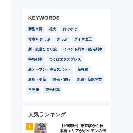
KEYWORDS
新型車両
花火
おでかけ
青春18きっぷ
きっぷ
ダイヤ改正
新・鉄道ひとり旅
イベント列車・臨時列車
特急列車
つくばエクスプレス
新オープン・注目スポット
新幹線
新型・更新
観光・旅行
新線・新駅開業
再開発
観光列車
人気ランキング
【9/9開始】東京駅から日
本橋エリアがポケモンの街