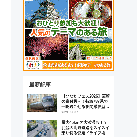
最新記事
【ひなたフェス2026】宮崎
の宿難民へ！特急787系で
一晩過ごせる夜間滞在型イ
ベント「スワローおひさ
2026.08.07
ま」が救世主に？
最大45kmの大渋滞も！？
お盆の高速道路をスイスイ
乗り切る快適ドライブ術