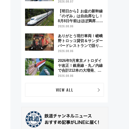
2026.08.07
【明日から】お盆の新幹線
「のぞみ」は自由席なし！
8月8日午前はほぼ満席…で
も数時間ズラせば空きが見
2026.08.06
つかることも 混雑避ける
「空席」探しのコツ
ありがとう現行車両！嵯峨
野トロッコ貸切＆サンダー
バードレストランで語り合
う秋の京都 斉藤雪乃＆福
2026.08.06
原トシヒロと行く！9月13
日「京都の鉄道満喫ツア
2026年9月東京メトロダイ
ー」開催
ヤ改正！銀座線・丸ノ内線
で合計212本の大増発、混
雑緩和に期待
2026.08.06
VIEW ALL