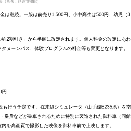
表（画像：鉄道博物館）
は継続。一般は前売り1,500円、小中高生は500円、幼児（3
の約2割引き」から半額に改定されます。個人料金の改定にあわ
フタヌーンパス、体験プログラムの料金等も変更となります。
0円
設も行う予定です。在来線シミュレータ（山手線E235系）を南
皇・皇后などが乗車されるために特別に製造された御料車（同館
室内を高画質で撮影した映像を御料車前で上映します。