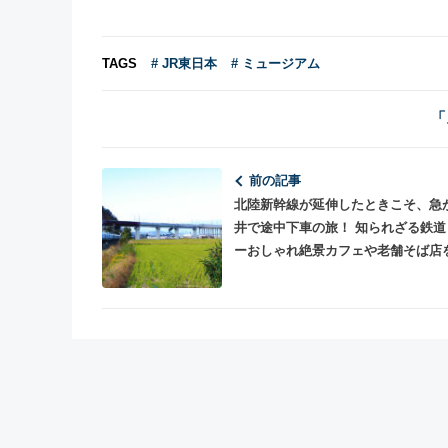
TAGS
# JR東日本
# ミュージアム
「
前の記事
北陸新幹線が延伸したときこそ、急
井で途中下車の旅！ 知られざる鉄道
ーおしゃれ絶景カフェや老舗そば店
でチェック！ “スルーできない福井
間”を最速紹介