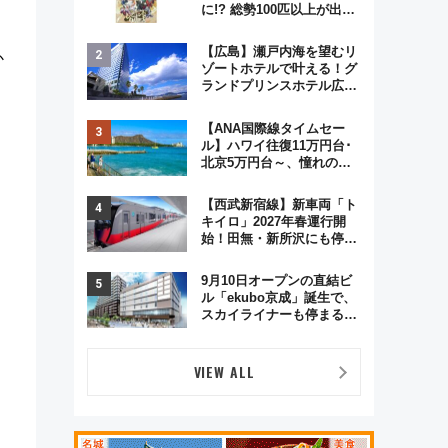
に!? 総勢100匹以上が出現
「レジェンドリサーチ」本
格謎解き・グッズ情報まと
【広島】瀬戸内海を望むリ
か
め
ゾートホテルで叶える！グ
ランドプリンスホテル広島
のフォトウエディング＆カ
ジュアルパーティープラン
【ANA国際線タイムセー
ル】ハワイ往復11万円台･
北京5万円台～、憧れのビ
ジネスクラスも！来春の
GW旅行まで狙える激アツ
【西武新宿線】新車両「ト
路線まとめ（8/10まで）
キイロ」2027年春運行開
始！田無・新所沢にも停
車 2028年春には「第2
弾」も
9月10日オープンの直結ビ
ル「ekubo京成」誕生で、
スカイライナーも停まる巨
大ハブ駅・新鎌ヶ谷はどう
変わる？ 全テナント情報も
公開！
VIEW ALL