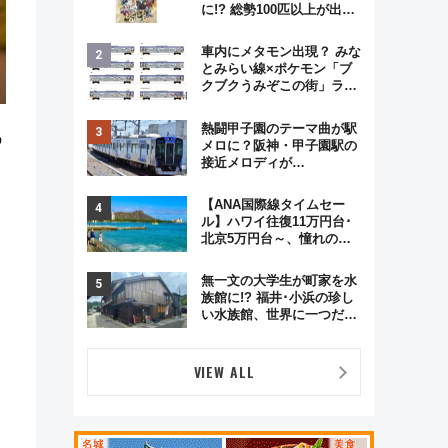
に!? 総勢100匹以上が出現
「レジェンドリサーチ」本
格謎解き・グッズ情報まと
車内にメタモン出現？ みな
め
とみらい線×ポケモン「ブ
クブクうみぞこの街」ラッ
ピング電車が運行開始に！
この夏は直通列車で横浜
熱闘甲子園のテーマ曲が駅
へ！
の
メロに？阪神・甲子園駅の
接近メロディが
タ
Vaundy「かげろう」×向谷
実アレンジの特別仕様へ、
【ANA国際線タイムセー
8月5日始発から
ル】ハワイ往復11万円台･
北京5万円台～、憧れのビ
ジネスクラスも！来春の
GW旅行まで狙える激アツ
無一文の大学生が町家を水
路線まとめ（8/10まで）
族館に!? 福井･小浜の珍し
い水族館、世界に一つだけ
の塗り箸制作体験、鯖街道
の御食国など 小浜観光レポ
第2弾
VIEW ALL