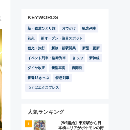
KEYWORDS
新・鉄道ひとり旅
おでかけ
観光列車
花火
新オープン・注目スポット
観光・旅行
新線・新駅開業
新型・更新
イベント列車・臨時列車
きっぷ
新幹線
ダイヤ改正
新型車両
再開発
青春18きっぷ
特急列車
つくばエクスプレス
人気ランキング
【9/9開始】東京駅から日
本橋エリアがポケモンの街