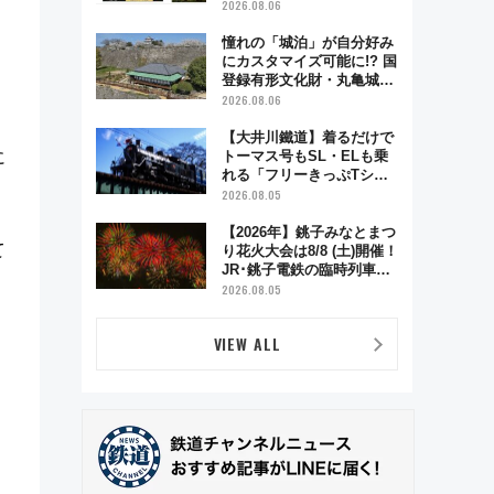
電車アクセスや見どころ、
2026.08.06
限定イベントを徹底解説！
憧れの「城泊」が自分好み
にカスタマイズ可能に!? 国
登録有形文化財・丸亀城
「延寿閣別館」にオーダー
2026.08.06
メイド型の宿泊プランが誕
生！
【大井川鐵道】着るだけで
に
トーマス号もSL・ELも乗
れる「フリーきっぷTシャ
ツ」8月6日より受注販売
2026.08.05
【2026年】銚子みなとまつ
て
り花火大会は8/8 (土)開催！
JR･銚子電鉄の臨時列車や
アクセス情報、利根川に咲
2026.08.05
く8,000発の大迫力＆屋台
を満喫
VIEW ALL