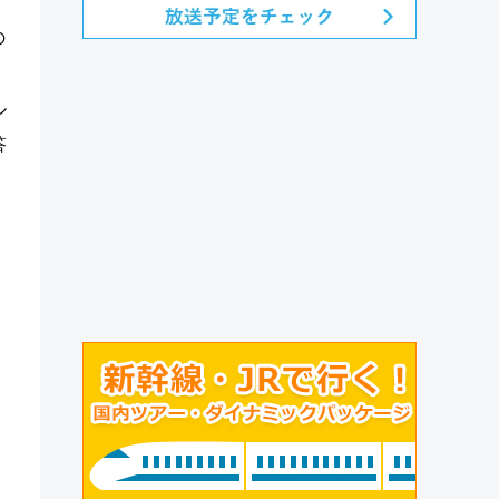
の
ル
答