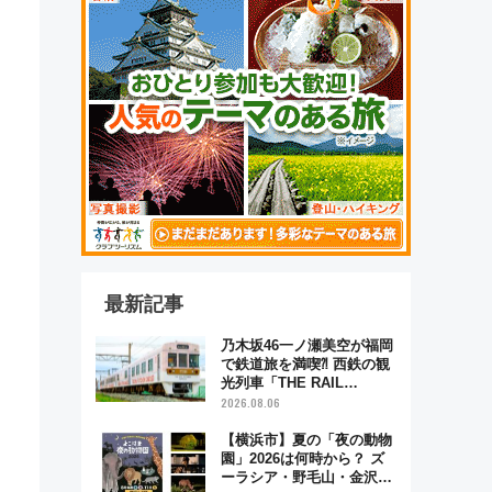
最新記事
乃木坂46一ノ瀬美空が福岡
で鉄道旅を満喫⁈ 西鉄の観
光列車「THE RAIL
KITCHEN CHIKUGO」で巡
2026.08.06
る福岡･太宰府･柳川の旅！
YouTubeが公開に
【横浜市】夏の「夜の動物
園」2026は何時から？ ズ
ーラシア・野毛山・金沢の