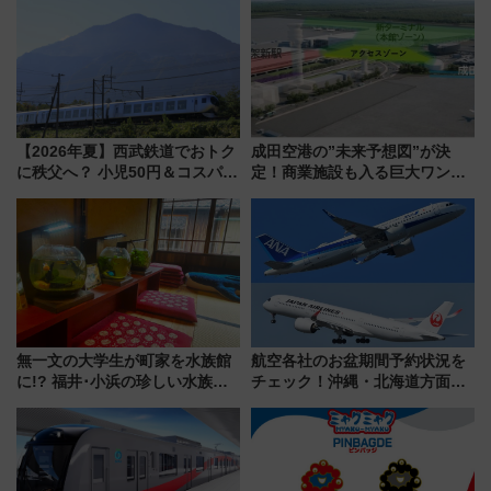
アひまわり園」開園
で探る鉄道アクセスの未来
【2026年夏】西武鉄道でおトク
成田空港の”未来予想図”が決
に秩父へ？ 小児50円＆コスパ最
定！商業施設も入る巨大ワンタ
強きっぷで「安・近・短」な家
ーミナル、京成の高架新駅整備
族旅行！ 深夜の正丸トンネル探
で新型特急が品川･羽田とを結
検や特急ラビューも
ぶ！ JR空港駅は2面3線化！
無一文の大学生が町家を水族館
航空各社のお盆期間予約状況を
に!? 福井･小浜の珍しい水族
チェック！沖縄・北海道方面は
館、世界に一つだけの塗り箸制
予約急増中、いまから狙うべき
作体験、鯖街道の御食国など 小
日は？
浜観光レポ 第2弾