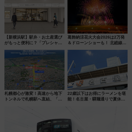
店舗も！】
【新横浜駅】駅弁・お土産選び
葛飾納涼花火大会2026は2万発
がもっと便利に？「プレシャス
＆ドローンショーも！ 北総線を
デリ＆ギフト新横浜」がオープ
使った穴場アクセスや臨時列
ン 場所や営業時間・限定弁当
車、観覧スポット情報と周辺観
を紹介
光まとめ（7/28開催）
札幌都心が激変！高速から地下
22歳以下はお得にラーメンを堪
トンネルで札幌駅へ直結、「創
能！名古屋・驛麺通りで夏休み
成川通都心アクセス道路」が7月
限定「U22応援割り」が7月21日
から本格着工、延長4.8km整備
よりスタート
事業の全貌