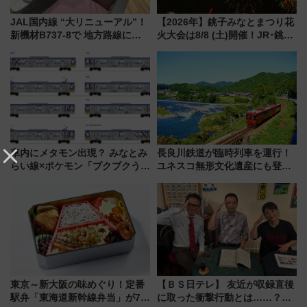
JAL国内線 “大リニューアル”！
【2026年】銚子みなとまつり花
新機材B737-8で 地方路線にフ
火大会は8/8 (土)開催！JR･銚子
ァーストクラス拡大！ 新機内
電鉄の臨時列車やアクセス情
食“お弁当”試食 や 新JALアプリ
報、利根川に咲く8,000発の大迫
などをレポート
力＆屋台を満喫
車内にメタモン出現？ みなとみ
長良川鉄道が臨時列車を運行！
らい線×ポケモン「ブクブクうみ
ユネスコ無形文化遺産にも登録
ぞこの街」ラッピング電車が運
された「郡上おどり」楽しむ人
行開始に！ この夏は直通列車で
に 乗車には予約が必要
横浜へ！
東京～新大阪の味めぐり！定番
【ＢＳ日テレ】 友近が収録直後
駅弁「東海道新幹線弁当」が7月
に取った衝撃行動とは……？