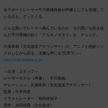
女子ボートレーサー平川香織自身が声優としても登場して
いる点も、グッとくる。
どんな思いでレースへ挑んでいるのか、その思いも吹き込
んだ平川香織の紡ぐ「アルモノガタリ」を、チェック。
久保朱莉（文化放送アナウンサー）の、アニメと絶妙シン
クロしながら語る、淡麗な声にも“注耳”だ↓↓↓
https://info-boatrace.jp/
＜出演・スタッフ＞
レーサーモデル（声優）：平川香織
ナレーション：久保朱莉（文化放送アナウンサー）
監督：平井邦彦
イラストレーター：相馬佐知子
原作：吉田雄貴（文化放送）