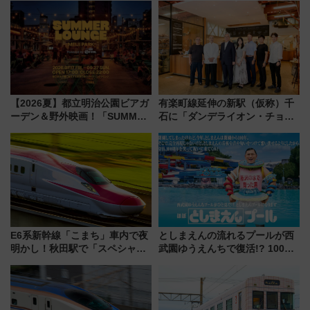
【2026夏】都立明治公園ビアガ
有楽町線延伸の新駅（仮称）千
ーデン＆野外映画！「SUMMER
石に「ダンデライオン・チョコ
LOUNGE」のアクセスと上映ス
レート」が出店！ 東京メトロが
ケジュール 夜風とビール、映画
1億円出資で挑む新時代のまちづ
を満喫！
くりとは？
E6系新幹線「こまち」車内で夜
としまえんの流れるプールが西
明かし！秋田駅で「スペシャル
武園ゆうえんちで復活!? 100周
ナイト」8月開催、料金や予約方
年記念企画＆「春日のうん○スラ
法は？
イダー」に注目 2026年夏は所
沢へ遊びに行こう