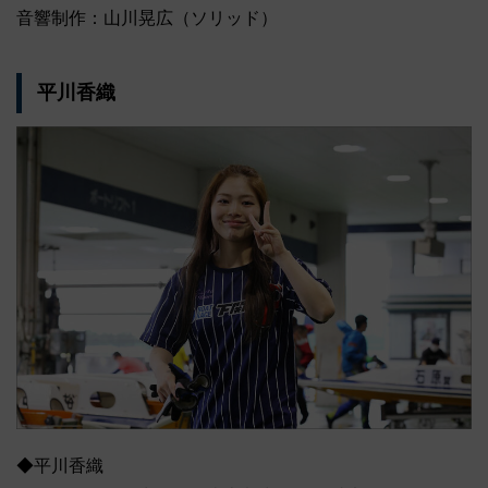
音響制作：山川晃広（ソリッド）
平川香織
◆平川香織