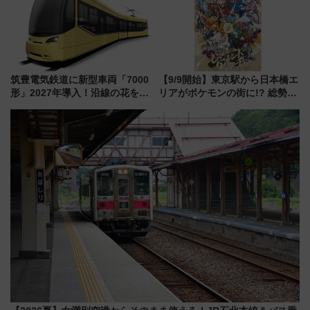
筑豊電気鉄道に新型車両「7000
【9/9開始】東京駅から日本橋エ
形」2027年導入！沿線の花をイ
リアがポケモンの街に!? 総勢
メージしたイエローを採用 車
100匹以上が出現「レジェンド
内は落ち着いたゆとりある空間
リサーチ」本格謎解き・グッズ
に
情報まとめ