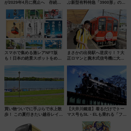
が2029年4月に廃止へ 存続協
ぶ新型有料特急「3900形」のコ
議終了で100年の歴史に幕
ンセプト・デザイン公開 愛称
募集も実施
スマホで集める激レアNFT版
まさかの出発駅へ逆戻り！？大
も！日本の絶景スポットをめぐ
正ロマンと腕木式信号機に大興
って集める「索道印(さくどうい
奮「新・鉄道ひとり旅」277回
ん)」企画がスタート
目の舞台は岐阜県の「明知鉄
道」
買い物ついでに手ぶらで水上散
【大井川鐵道】着るだけでトー
歩！ この夏行きたい越谷レイク
マス号もSL・ELも乗れる「フリ
タウンの新たな水辺の憩いエリ
ーきっぷTシャツ」8月6日より
ア「LAKESIDE PARK」（埼玉
受注販売
県越谷市）