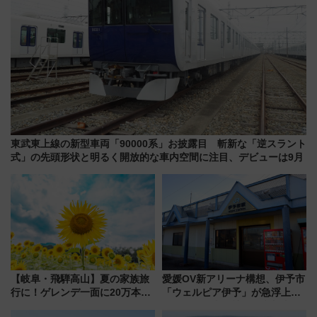
東武東上線の新型車両「90000系」お披露目 斬新な「逆スラント
式」の先頭形状と明るく開放的な車内空間に注目、デビューは9月
【岐阜・飛騨高山】夏の家族旅
愛媛OV新アリーナ構想、伊予市
行に！ゲレンデ一面に20万本の
「ウェルピア伊予」が急浮上！
ひまわりが咲き誇る「アルコピ
サイボウズ青野社長の参加表明