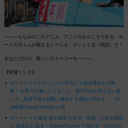
―――ちなみのこのアニメ、アニメだからこそできる、ボ
ートのボトムが観えるシーンも、グッとくる（死語）ぞ！
あなただけの、新しいストーリーを―――。
【関連リンク】
ボートレースをサッシャが実況して植木通彦も大興
奮！ 仕事で大事にしてること、相手の顔が見えない難
しさ＿気象予報士試験に挑戦する理由も明かす！ 対
談動画 Dream Runner 公開
ボートレース 艇王 植木通彦 が名店「鮨裕」の若き鮨職
人 堀達己 に迫る！ Dream Runner で明かす「先代から