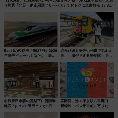
【2026夏】女満別空港からそのまま使える！JR石北本線＆バス乗
り放題「北見・網走周遊フリーパス」でおトクに道東観光（8/3発
売）
East-iの後継機「E927形」2029
絶景路線を黄色い列車で気まま
年度デビューへ！新たな「新幹
旅、「海が見える難読駅」で幸
線専用検測車」の性能を徹底解
せの黄色いハンカチに願いを
説【JR東日本】
「新・鉄道ひとり旅」279回目
の舞台は「島原鉄道」
名鉄豊田市駅の高架下に新商業
再開発に沸く東京駅八重洲口！
施設「μPLAT 豊田市」が8月26
新幹線・バス乗車前に寄りたい
日開業！全8店舗が出店し街の新
「ヤエチカ」2026年夏の「ひん
たな玄関口へ
やり＆スタミナグルメ」6選【新