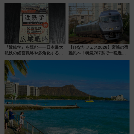
21日にリニューアル発売
『友近・礼二の妄想トレイン』
で極上の夏祭り鉄道旅を放送
『近鉄学』を読む――日本最大
【ひなたフェス2026】宮崎の宿
私鉄の経営戦略や多角化する事
難民へ！特急787系で一晩過ご
業の根底にある考えを浮き彫り
せる夜間滞在型イベント「スワ
にする一冊
ローおひさま」が救世主に？