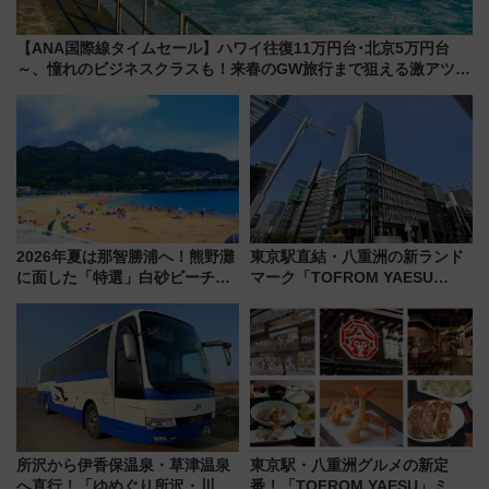
【ANA国際線タイムセール】ハワイ往復11万円台･北京5万円台
～、憧れのビジネスクラスも！来春のGW旅行まで狙える激アツ路
線まとめ（8/10まで）
2026年夏は那智勝浦へ！熊野灘
東京駅直結・八重洲の新ランド
に面した「特選」白砂ビーチは
マーク「TOFROM YAESU
必見 「第17回那智勝浦町花火大
TOWER」9/10開業！ 雨に濡れ
会」は8月11日開催！
ないバスターミナル直結でスキ
マ時間が充実
所沢から伊香保温泉・草津温泉
東京駅・八重洲グルメの新定
へ直行！「ゆめぐり所沢・川越
番！「TOFROM YAESU」ミシ