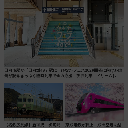
日向市駅が「日向坂46」駅に！ひなたフェス2026開催に向けJR九
州が記念きっぷや臨時列車で全力応援 夜行列車「ドリームおひ
さま号」も走る
【名鉄広見線】新可児～御嵩間
京成電鉄が押上～成田空港を結