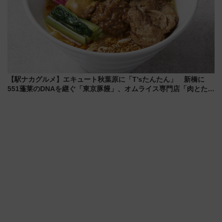
【駅ナカグルメ】エキュート秋葉原に「T’sたんたん」 新橋に
551蓬莱のDNAを継ぐ「東京豚饅」、オムライス専門店「肉とたま
ご」新グルメ続々登場！【2026年8月】