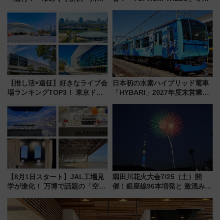
号」で群馬の温泉旅をもっと気
ュラン店から大衆酒場まで68店
軽に 運行ダイヤ・運賃を解説
舗が集結した食の空間を徹底解
剖！（9/10開業）
【推し活×遠征】好きなライブ会
日本初の水素ハイブリッド電車
場ランキングTOP3！ 東京ドー
「HYBARI」2027年度末営業運
ムや大阪城ホールが選ばれる理
転へ 鉄道・発電・まちづくり
由と交通アクセス術、ライブ会
で水素利活用が加速
場に何を求める？
【8月1日スタート】JAL工場見
隅田川花火大会7/25（土）開
学が進化！ 万博で話題の「空飛
催！銀座線96本増発と 激混みの
ぶクルマ」体験が常設化!? 期間
「浅草駅」を回避する最寄り駅･
限定の歴代制服仮想試着体験も
アクセス攻略法、2万発の花火が
レポート
都心の夜に！