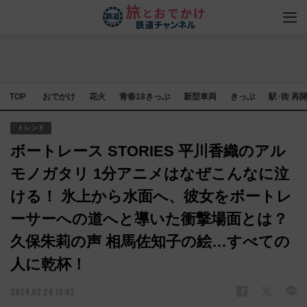
TOP
おでかけ
花火
青春18きっぷ
新型車両
きっぷ
駅･街 再
トレンド
ボートレース STORIES 平川香織のアル
モノガタリ 1分アニメはなぜこんなに泣
ける！ 氷上から水面へ、彼女をボートレ
ーサーへの道へと導いた衝撃場面とは？
久保朱莉の声 相馬佐知子の絵…すべての
人に乾杯！
2024.02.24 19:02