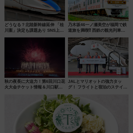
どうなる？北陸新幹線延伸 「桂
乃木坂46一ノ瀬美空が福岡で鉄
川案」決定も課題あり SNS上の
道旅を満喫⁈ 西鉄の観光列車
声は
「THE RAIL KITCHEN
CHIKUGO」で巡る福岡･太宰
府･柳川の旅！YouTubeが公開
に
秋の夜長に大迫力！第6回川口花
JALとマリオットの強力タッ
火大会チケット情報＆川口駅か
グ！ フライトと宿泊のステイタ
らのアクセスガイド
スマッチでFLY ON ポイントや
上級会員資格を効率よく獲得す
る方法を解説