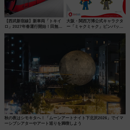
【西武新宿線】新車両「トキイ
大阪・関西万博公式キャラクタ
ロ」2027年春運行開始！田無・
ー「ミャクミャク」ピンバッジ
新所沢にも停車 2028年春には
新登場！関西の駅構内などで7月
「第2弾」も
中旬発売
秋の夜はシモキタへ！「ムーンアートナイト下北沢2026」でイマ
ーシブシアターやアート巡りを満喫しよう