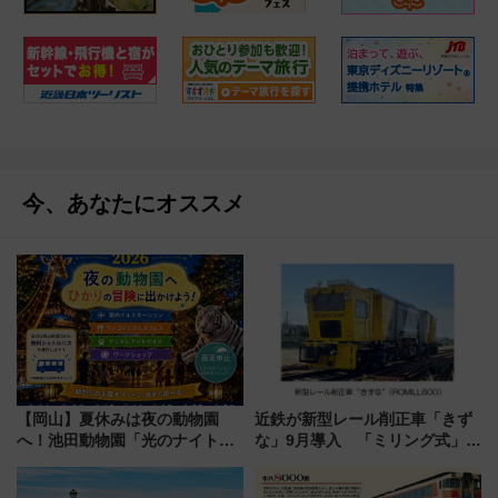
今、あなたにオススメ
【岡山】夏休みは夜の動物園
近鉄が新型レール削正車「きず
へ！池田動物園「光のナイトズ
な」9月導入 「ミリング式」採
ー2026」で光と動物が彩る特別
用でメンテナンス作業を効率
な夜
化！安全性や乗り心地の向上に