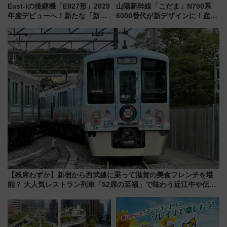
East-iの後継機「E927形」2029
山陽新幹線「こだま」N700系
年度デビューへ！新たな「新幹
6000番代が新デザインに！産学
線専用検測車」の性能を徹底解
連携で描く瀬戸内の波模様 運
説【JR東日本】
用は今冬から
【残席わずか】新宿から西武線に乗って滋賀の美食フレンチを堪
能？ 大人気レストラン列車「52席の至福」で味わう近江牛や伝統
文化の特別コラボ