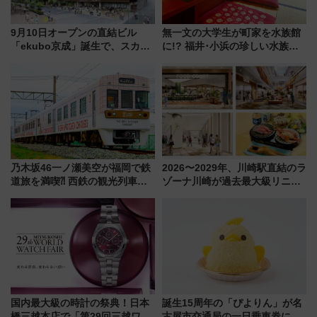
9月10日オープンの直結ビル
無一文の大学生が町家を水族館
「ekubo京成」誕生で、スカイ
に!? 福井･小浜の珍しい水族
ライナーも停まる巨大ハブ駅・
館、世界に一つだけの塗り箸制
新鎌ヶ谷はどう変わる？ 全テナ
作体験、鯖街道の御食国など 小
ント情報も公開！
浜観光レポ 第2弾
乃木坂46一ノ瀬美空が福岡で鉄
2026〜2029年、川崎駅直結のラ
道旅を満喫⁈ 西鉄の観光列車
ゾーナ川崎が過去最大級リニュ
「THE RAIL KITCHEN
ーアル！ フードコート拡大など
CHIKUGO」で巡る福岡･太宰
「いつから何が変わるか」徹底
府･柳川の旅！YouTubeが公開
解説！
に
国内最大級の時計の祭典！日本
誕生15周年の「ぴよりん」が名
橋三越本店で「第29回三越ワー
古屋市交通局の一日乗車券に！