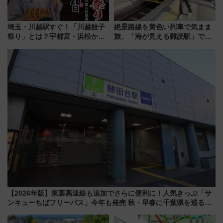
埼玉・川越駅すぐ！「川越餃子
絶景路線を黄色い列車で気まま
祭り」とは？宇都宮・浜松から
旅、「海が見える難読駅」で幸
ご当地和牛まで全国の人気餃子
せの黄色いハンカチに願いを
を食べ比べ【7月25日・26日開
「新・鉄道ひとり旅」279回目
催】
の舞台は「島原鉄道」
【2026年版】東葉高速線も追加でさらに便利に！人気きっぷ「サ
ンキューちばフリーパス」今年も発売 秋・早春に千葉県を巡るな
ら使い勝手・コスパ抜群