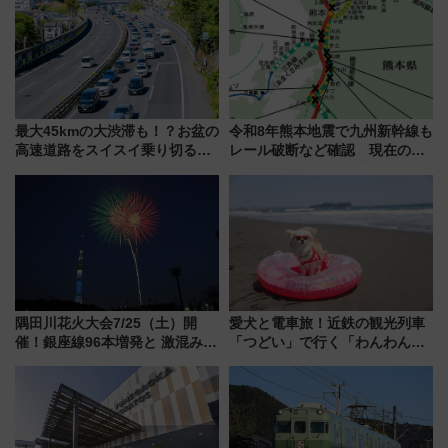
最大45kmの大渋滞も！？お盆の
令和8年熊本地震で九州新幹線も
高速道路をスイスイ乗り切る快
レール破断など確認 現在の運
適ドライブ術
転見合わせ状況と交通網への影
響
隅田川花火大会7/25（土）開
愛犬と電車旅！近鉄の観光列車
催！銀座線96本増発と 激混みの
「つどい」で行く「わんわん列
「浅草駅」を回避する最寄り駅･
車」第5弾！海辺のBBQも楽し
アクセス攻略法、2万発の花火が
める日帰りツアー
都心の夜に！