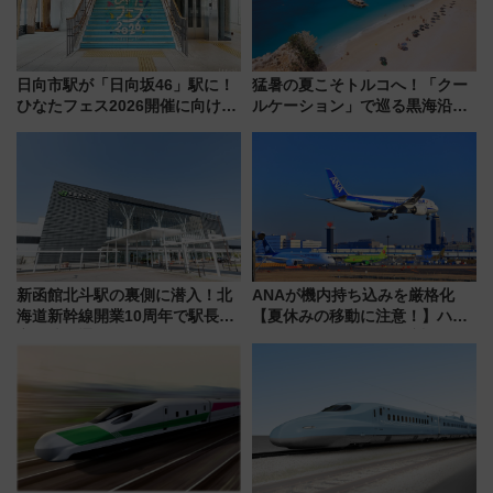
日向市駅が「日向坂46」駅に！
猛暑の夏こそトルコへ！「クー
ひなたフェス2026開催に向けJR
ルケーション」で巡る黒海沿岸
九州が記念きっぷや臨時列車で
やエーゲ海の避暑リゾート 関
全力応援 夜行列車「ドリーム
連検索数が前年比237％増、ナ
おひさま号」も走る
ショジオも認める『2026年に訪
れるべき世界の旅先』
新函館北斗駅の裏側に潜入！北
ANAが機内持ち込みを厳格化
海道新幹線開業10周年で駅長
【夏休みの移動に注意！】ハン
室・地下通路など公開イベン
ドバッグやPCケースも対象の
ト 参加方法や体験内容を紹介
「身の回り品」新サイズ制限
(40×30×20cm)おさらい