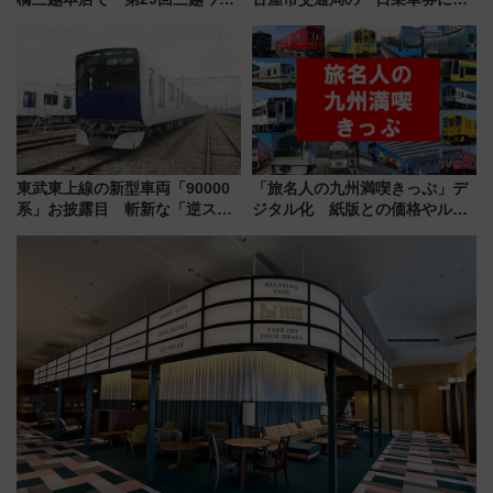
ルドウォッチフェア」開幕
東山線では貸切電車も登場【限
【2026年8月5日～25日】
定1万5000枚】
東武東上線の新型車両「90000
「旅名人の九州満喫きっぷ」デ
系」お披露目 斬新な「逆スラ
ジタル化 紙版との価格やルー
ント式」の先頭形状と明るく開
ルの違いを解説
放的な車内空間に注目、デビュ
ーは9月