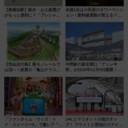
【新横浜駅】駅弁・お土産選び
全国1位は小田原のタワーマンシ
がもっと便利に？「プレシャス
ョン！新幹線通勤が変える？
デリ＆ギフト新横浜」がオープ
「住みたい街」の最新トレンド
ン 場所や営業時間・限定弁当
【新築マンション人気ランキン
を紹介
グ】
【気仙沼大島】新モノレールで
中野駅の新玄関口「アトレ中
山頂へ！絶景の「亀山テラス
野」が2026年12月9日開業！新
360°」が7月19日オープン、休
改札直結で屋上BBQも楽しめる
暇村のお得な日帰りプランも登
注目スポット
場
「ファンタイム・ウィズ・ト
JALとマリオットの強力タッ
イ・ストーリー5」で激レア『ロ
グ！ フライトと宿泊のステイタ