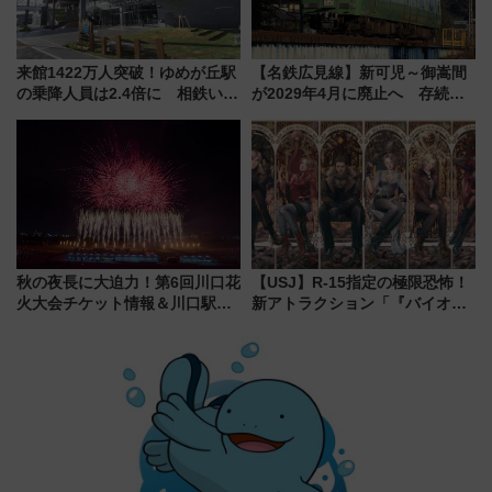
来館1422万人突破！ゆめが丘駅
【名鉄広見線】新可児～御嵩間
の乗降人員は2.4倍に 相鉄いず
が2029年4月に廃止へ 存続協
み野線「ゆめが丘ソラトス」2周
議終了で100年の歴史に幕
年祭にそうにゃん＆DB.スター
マンが登場
秋の夜長に大迫力！第6回川口花
【USJ】R-15指定の極限恐怖！
火大会チケット情報＆川口駅か
新アトラクション「『バイオハ
らのアクセスガイド
ザード レクイエム』 ザ・ダイ
ブ」今秋登場 ―予測不能の恐
怖に泣き叫べ―