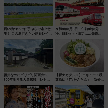
貢献するだけでなく、全線区で
活躍するための仕組みも
買い物ついでに手ぶらで水上散
令和8年8月8日、午前8時8分8
歩！ この夏行きたい越谷レイク
秒、888セット限定……鉄道各
タウンの新たな水辺の憩いエリ
社の「8・8・8」な記念きっぷ
ア「LAKESIDE PARK」（埼玉
たち
県越谷市）
福井なのにゴリゴリ関西弁!?
【駅ナカグルメ】エキュート秋
800年生きる人魚伝説、レトロ
葉原に「T’sたんたん」 新橋に
建築の町並み「小浜西組」、町
551蓬莱のDNAを継ぐ「東京豚
屋カフェで非日常を！週末観光
饅」、オムライス専門店「肉と
に最適な小浜の歩き方
たまご」新グルメ続々登場！
【2026年8月】