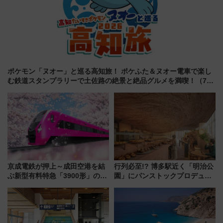
ポケモン「ヌオー」と巡る高知旅！ ポケふた＆ヌオー電車で楽し
む鉄道スタンプラリーで土佐路の絶景と絶品グルメを満喫！（7月
18日スタート）
京成電鉄が押上～成田空港を結
行列必至!? 博多駅近く「明治公
ぶ新型有料特急「3900形」のコ
園」にパンストックプロデュー
ンセプト・デザイン公開 愛称
スの新業態『Land Bageri』8/7
募集も実施
オープン 秋からはビストロ営業
も！