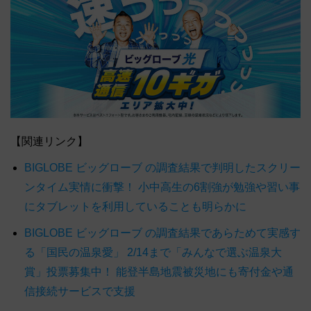
【関連リンク】
BIGLOBE ビッグローブ の調査結果で判明したスクリー
ンタイム実情に衝撃！ 小中高生の6割強が勉強や習い事
にタブレットを利用していることも明らかに
BIGLOBE ビッグローブ の調査結果であらためて実感す
る「国民の温泉愛」 2/14まで「みんなで選ぶ温泉大
賞」投票募集中！ 能登半島地震被災地にも寄付金や通
信接続サービスで支援