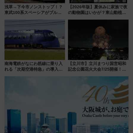
浅草→下今市ノンストップ！？
【2026年版】夏休みに家族で夜
東武100系スペーシアがブルー
の動物園はいかが？東山動植物
リボン賞35周年記念で「デビュ
園＆のんほいパーク「ナイト
ー当時の停車駅」を再現 運転
ZOO」開催情報
時刻や特急券の買い方を紹介
南海電鉄がなにわ筋線に乗り入
【立川市】立川まつり国営昭和
れる「次期空港特急」の導入を
記念公園花火大会7/25開催！
決定！ピニンファリーナによる
5000発の花火が夜を彩る 今年は
日本初の鉄道デザイン
混雑に要注意、その理由は