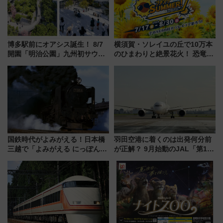
博多駅前にオアシス誕生！ 8/7
横須賀・ソレイユの丘で10万本
開園「明治公園」九州初サウナ
のひまわりと絶景花火！ 恐竜や
TOTOPAや日本一のピザなど絶
ドッグプールなど三浦半島の日
品グルメ登場で駅前の過ごし方
帰りお出かけ最新情報（2026年
はどう変わる？
7月17日～開催）
国鉄時代がよみがえる！日本橋
羽田空港に着くのは出発何分前
三越で「よみがえる にっぽんの
が正解？ 9月始動のJAL「第1タ
鉄道展」7/22-8/3開催、広田尚
ーミナル北側サテライト」は徒
敬の名作写真も、駅弁フェスも
歩1キロ超え！ 知っておきたい
同時開催！
変更点まとめ