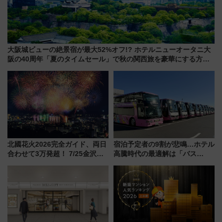
大阪城ビューの絶景宿が最大52%オフ!? ホテルニューオータニ大
阪の40周年「夏のタイムセール」で秋の関西旅を豪華にする方法
（8月20日まで！）
北國花火2026完全ガイド、両日
宿泊予定者の9割が悲鳴…ホテル
合わせて3万発超！ 7/25金沢大
高騰時代の最適解は「バス
会・8/1川北大会の2つの花火大
泊」!? WILLER最新調査で判明
会の日程・アクセス・観覧席ま
した、推し活遠征や観光時のリ
とめ（石川県）
アルな懐事情