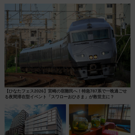
ルカナ』カードをゲット！最新
スマッチでFLY ON ポイントや
デコレーションも徹底解説
上級会員資格を効率よく獲得す
る方法を解説
【ひなたフェス2026】宮崎の宿難民へ！特急787系で一晩過ごせ
る夜間滞在型イベント「スワローおひさま」が救世主に？