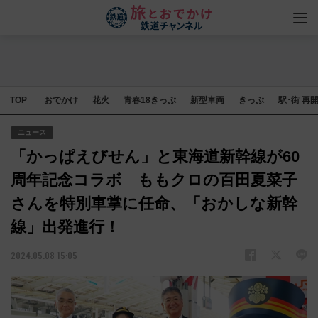
TOP
おでかけ
花火
青春18きっぷ
新型車両
きっぷ
駅･街 再
ニュース
「かっぱえびせん」と東海道新幹線が60
周年記念コラボ ももクロの百田夏菜子
さんを特別車掌に任命、「おかしな新幹
線」出発進行！
2024.05.08 15:05