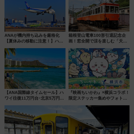
ANAが機内持ち込みを厳格化
箱根登山電車100形引退記念企
【夏休みの移動に注意！】ハン
画！窓全開で涼を楽しむ「天然
ドバッグやPCケースも対象の
クーラー体験号」と限定鉄コレ
「身の回り品」新サイズ制限
発売
(40×30×20cm)おさらい
【ANA国際線タイムセール】ハ
『映画ちいかわ』×横浜コラボ！
ワイ往復11万円台･北京5万円台
限定ステッカー集めやフォトス
～、憧れのビジネスクラスも！
ポット、特別花火でみなとみら
来春のGW旅行まで狙える激ア
いを満喫しよう（花火鑑賞会応
ツ路線まとめ（8/10まで）
募は7/12まで！）