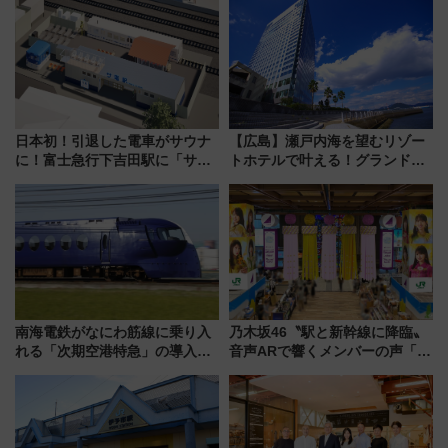
日本初！引退した電車がサウナ
【広島】瀬戸内海を望むリゾー
に！富士急行下吉田駅に「サ電
トホテルで叶える！グランドプ
（SADEN）」2026年12月開
リンスホテル広島のフォトウエ
業 行き交う電車の音や振動を
ディング＆カジュアルパーティ
感じながら「ととのう」新感覚
ープラン
南海電鉄がなにわ筋線に乗り入
乃木坂46〝駅と新幹線に降臨〟
れる「次期空港特急」の導入を
音声ARで響くメンバーの声「真
決定！ピニンファリーナによる
夏の全国ツアー2026」
日本初の鉄道デザイン