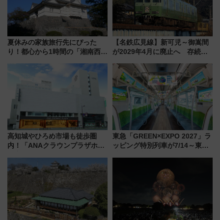
夏休みの家族旅行先にぴった
【名鉄広見線】新可児～御嵩間
り！都心から1時間の「湘南西エ
が2029年4月に廃止へ 存続協
リア」満喫ガイド 鎌倉・江の
議終了で100年の歴史に幕
島とは異なる魅力を持つ今夏の
注目スポット
高知城やひろめ市場も徒歩圏
東急「GREEN×EXPO 2027」ラ
内！「ANAクラウンプラザホテ
ッピング特別列車が7/14～東
ル高知」が8月開業
横・田園都市・目黒線でデビュ
ー！ 注目の編成やデザインまと
め