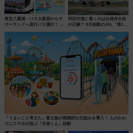
東京八重洲・バスタ新宿からサ
羽田空港に着くのは出発何分前
マーランドへ直行バス運行！ お
が正解？ 9月始動のJAL「第1タ
トクな1Dayパスで夏のプールと
ーミナル北側サテライト」は徒
推し活を楽しもう！（2026年
歩1キロ超え！ 知っておきたい
8/1～31）
変更点まとめ
「うまいこと考えた」富士急が画期的な仕組みを導入！ 人のかわ
りにスマホが並ぶ「分身くん」始動