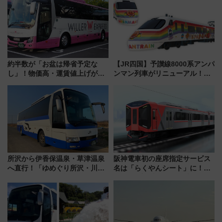
解説！
マンが登場
約半数が「お盆は帰省予定な
【JR四国】予讃線8000系アンパ
し」！物価高・運賃値上げが財
ンマン列車がリニューアル！内
布を直撃、往復1万円以内なら帰
外装デザイン公開 デビューは
りたいけど……【WILLER お盆
今年12月
帰省動向調査】
所沢から伊香保温泉・草津温泉
阪神電車初の座席指定サービス
へ直行！「ゆめぐり所沢・川越
名は「らくやんシート」に！新
号」で群馬の温泉旅をもっと気
型3000系で大阪梅田～山陽姫路
軽に 運行ダイヤ・運賃を解説
を快適移動