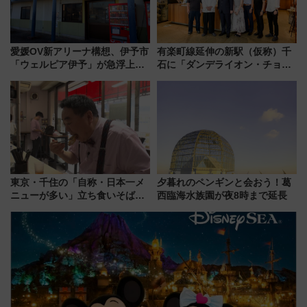
愛媛OV新アリーナ構想、伊予市
有楽町線延伸の新駅（仮称）千
「ウェルピア伊予」が急浮上！
石に「ダンデライオン・チョコ
サイボウズ青野社長の参加表明
レート」が出店！ 東京メトロが
で探る鉄道アクセスの未来
1億円出資で挑む新時代のまちづ
くりとは？
東京・千住の「自称・日本一メ
夕暮れのペンギンと会おう！葛
ニューが多い」立ち食いそば屋
西臨海水族園が夜8時まで延長
とは？ ＢＳ日テレ『ドランク塚
地のふらっと立ち食いそば』
7/27夜10時～放送