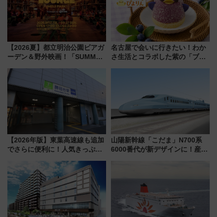
【2026夏】都立明治公園ビアガ
名古屋で会いに行きたい！わか
ーデン＆野外映画！「SUMMER
さ生活とコラボした紫の「ブル
LOUNGE」のアクセスと上映ス
ーベリーぴよりん」期間限定販
ケジュール 夜風とビール、映画
売
を満喫！
【2026年版】東葉高速線も追加
山陽新幹線「こだま」N700系
でさらに便利に！人気きっぷ
6000番代が新デザインに！産学
「サンキューちばフリーパス」
連携で描く瀬戸内の波模様 運
今年も発売 秋・早春に千葉県を
用は今冬から
巡るなら使い勝手・コスパ抜群