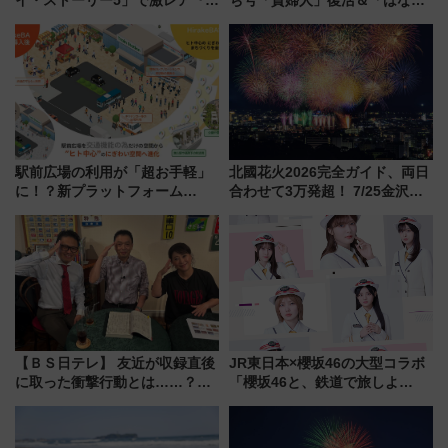
ルカナ』カードをゲット！最新
かり」初走行区間も！山口DCの
デコレーションも徹底解説
注目観光列車まとめ きっぷの取
り方は？
駅前広場の利用が「超お手軽」
北國花火2026完全ガイド、両日
に！？新プラットフォーム
合わせて3万発超！ 7/25金沢大
「HirakeBA」8月3日始動、ス
会・8/1川北大会の2つの花火大
マホで簡単申請 物販や演奏会な
会の日程・アクセス・観覧席ま
どに【JR東日本】
とめ（石川県）
【ＢＳ日テレ】 友近が収録直後
JR東日本×櫻坂46の大型コラボ
に取った衝撃行動とは……？
「櫻坂46と、鉄道で旅しよ
『友近・礼二の妄想トレイン』
う。」が7月20日より始動！新
で極上の夏祭り鉄道旅を放送
潟・長野・庄内へ