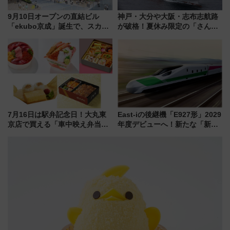
9月10日オープンの直結ビル
神戸・大分や大阪・志布志航路
「ekubo京成」誕生で、スカイ
が破格！夏休み限定の「さんふ
ライナーも停まる巨大ハブ駅・
らわあスペシャルセール」スタ
新鎌ヶ谷はどう変わる？ 全テナ
ート 夕朝食ビュッフェ付きで
ント情報も公開！
快適な船旅はいかが？
7月16日は駅弁記念日！大丸東
East-iの後継機「E927形」2029
京店で買える「車中映え弁当」
年度デビューへ！新たな「新幹
フェア【2026年夏】
線専用検測車」の性能を徹底解
説【JR東日本】