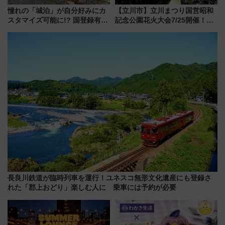
憧れの「城泊」が自分好みにカ
【立川市】立川まつり国営昭和
スタマイズ可能に!? 国登録有形
記念公園花火大会7/25開催！
文化財・丸亀城「延寿閣別館」
5000発の花火が夜を彩る 今年は
にオーダーメイド型の宿泊プラ
混雑に要注意、その理由は
ンが誕生！
長良川鉄道が臨時列車を運行！ユネスコ無形文化遺産にも登録さ
れた「郡上おどり」楽しむ人に 乗車には予約が必要