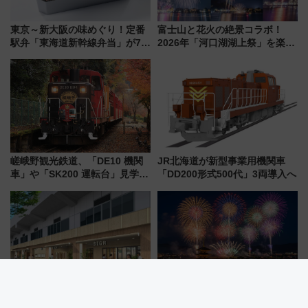
東京～新大阪の味めぐり！定番
富士山と花火の絶景コラボ！
駅弁「東海道新幹線弁当」が7月
2026年「河口湖湖上祭」を楽し
21日にリニューアル発売
む完全ガイド＆鉄道アクセスの
ススメ
嵯峨野観光鉄道、「DE10 機関
JR北海道が新型事業用機関車
車」や「SK200 運転台」見学ツ
「DD200形式500代」3両導入へ
アーを開催！ ラストランイベン
トの一環で激レア体験できちゃ
うかも 参加方法やスケジュール
をご紹介
【博多駅・筑紫口新スポット】
2026年「仙台七夕花火祭」を攻
新幹線高架下「VIERRA博多テ
略！ 混雑回避の地下鉄アクセス