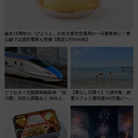
誕生15周年の「ぴよりん」が名古屋市交通局の一日乗車券に！東
山線では貸切電車も登場【限定1万5000枚】
どうなる？北陸新幹線延伸 「桂
【車なし日帰り】三浦半島・絶
川案」決定も課題あり SNS上の
景カフェと透明度AA穴場ビーチ
声は
を巡る！ おトクな電車きっぷ活
用してストレスフリー旅へ行こ
う！