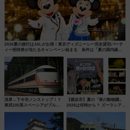
2026夏の旅行はJALがお得！東京ディズニーシー完全貸切パーテ
ィー招待券が当たるキャンペーン始まる 条件は「夏の国内線に2
回搭乗」
浅草→下今市ノンストップ！？
【横浜市】夏の「夜の動物園」
東武100系スペーシアがブルー
2026は何時から？ ズーラシア・
リボン賞35周年記念で「デビュ
野毛山・金沢の電車アクセスや
ー当時の停車駅」を再現 運転
見どころ、限定イベントを徹底
時刻や特急券の買い方を紹介
解説！