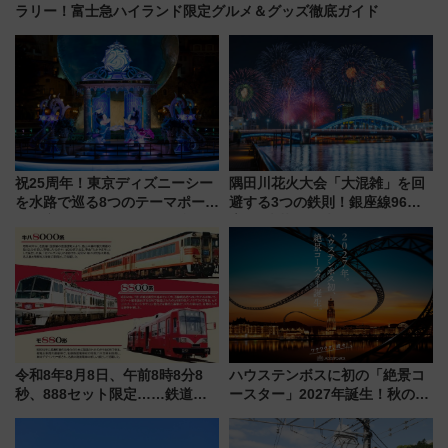
ラリー！富士急ハイランド限定グルメ＆グッズ徹底ガイド
祝25周年！東京ディズニーシー
隅田川花火大会「大混雑」を回
を水路で巡る8つのテーマポート
避する3つの鉄則！銀座線96本
と限定デコレーションを解説
増発･浅草線臨時ダイヤ･スカイ
ツリー駅の規制まとめ 7/25開催
（2026年）
令和8年8月8日、午前8時8分8
ハウステンボスに初の「絶景コ
秒、888セット限定……鉄道各
ースター」2027年誕生！秋の
社の「8・8・8」な記念きっぷ
「すんごいハロウィン」見どこ
たち
ろも一挙紹介