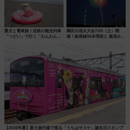
愛犬と電車旅！近鉄の観光列車
隅田川花火大会7/25（土）開
「つどい」で行く「わんわん列
催！銀座線96本増発と 激混みの
車」第5弾！海辺のBBQも楽し
「浅草駅」を回避する最寄り駅･
める日帰りツアー
アクセス攻略法、2万発の花火が
都心の夜に！
【2026年夏】富士急行線で巡る「うちはサスケ」誕生日スタンプ