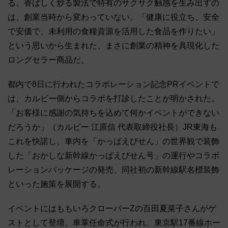
る。香ばしく炒る製法で特有のサクサク触感を生み出すの
は、創業当時から変わっていない。「健康に役立ち、安全
で安価で、未利用の食糧資源を活用した食品を作りたい」
という思いから生まれた、まさに創業の精神を具現化した
ロングセラー商品だ。
都内で8日に行われたコラボレーション記念PRイベントで
は、カルビー側からコラボを打診したことが明かされた。
「お客様に感謝の気持ちを込めて何かイベントができない
だろうか」（カルビー 江原信 代表取締役社長）JR東海も
これを快諾し、車内を「かっぱえびせん」の世界観で装飾
した「おかしな新幹線かっぱえびせん号」の運行やコラボ
レーションパッケージの発売、同社初の新幹線駅名標装飾
といった施策を展開する。
イベントにはももいろクローバーZの百田夏菜子さんがゲ
ストとして登壇。車掌任命式が行われ、東京駅17番線ホー