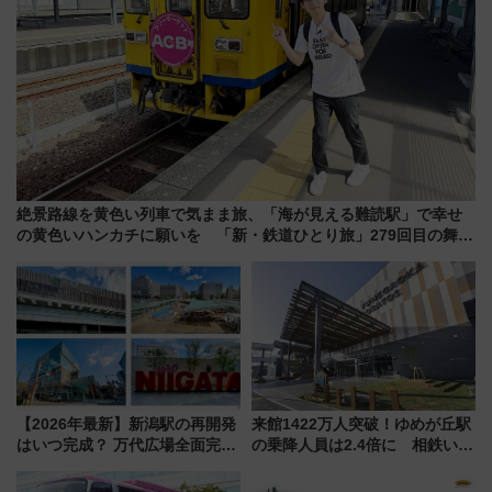
絶景路線を黄色い列車で気まま旅、「海が見える難読駅」で幸せ
の黄色いハンカチに願いを 「新・鉄道ひとり旅」279回目の舞台
は「島原鉄道」
【2026年最新】新潟駅の再開発
来館1422万人突破！ゆめが丘駅
はいつ完成？ 万代広場全面完成
の乗降人員は2.4倍に 相鉄いず
から「にいがた2キロ」・古町再
み野線「ゆめが丘ソラトス」2周
開発、バスタ新潟構想まで徹底
年祭にそうにゃん＆DB.スター