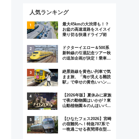
人気ランキング
最大45kmの大渋滞も！？
お盆の高速道路をスイスイ
乗り切る快適ドライブ術
ドクターイエロー＆500系
新幹線の引退記念ツアー秋
の追加企画が決定！乗車体
験やグッズ・ホテル情報ま
とめ
絶景路線を黄色い列車で気
まま旅、「海が見える難読
駅」で幸せの黄色いハンカ
チに願いを 「新・鉄道ひ
とり旅」279回目の舞台は
【2026年版】夏休みに家族
「島原鉄道」
で夜の動物園はいかが？東
山動植物園＆のんほいパー
ク「ナイトZOO」開催情報
【ひなたフェス2026】宮崎
の宿難民へ！特急787系で
一晩過ごせる夜間滞在型イ
ベント「スワローおひさ