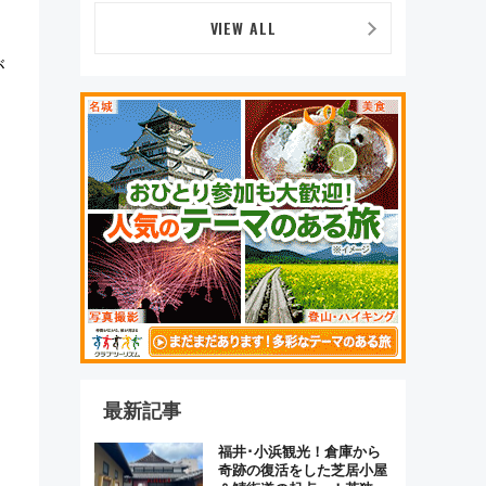
ま」が救世主に？
VIEW ALL
が
最新記事
福井･小浜観光！倉庫から
奇跡の復活をした芝居小屋