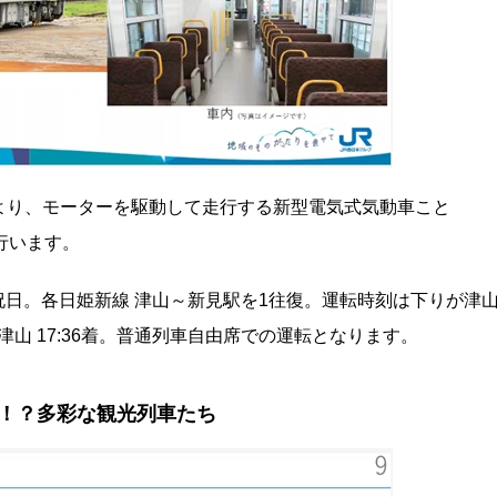
より、モーターを駆動して走行する新型電気式気動車こと
行います。
日祝日。各日姫新線 津山～新見駅を1往復。運転時刻は下りが津
8発 → 津山 17:36着。普通列車自由席での運転となります。
！？多彩な観光列車たち