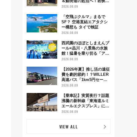
＆鯖街道の起点へ！若狭小
浜お魚センターでBBQ、老
2026.08.09
舗お酢店ソフトなど歴史＆
グルメ散歩
「空飛ぶクルマ」まるで
SF？ 空港直結エアタクシ
ー構想も タイで検証
2026.08.09
西武園のほぼとしまえんプ
ール×品川・八景島の水族
館！猛暑を乗り切る「アク
ティブパス」で夏休みをお
2026.08.09
得に楽しむ！
【2026年夏】推し活の遠征
費を劇的節約！？WILLER
高速バス「1km5円セー
ル」やワンコイン温泉の最
2026.08.09
強ルート 予約期間・対象
路線まとめ
【乗車記】実質夜行？話題
沸騰の新幹線「東海道ルミ
エールエクスプレス」に乗
車してみた 東京22時発、
2026.08.09
京都・新大阪に6時台着
見どころは岐阜羽島の素晴
VIEW ALL
らし過ぎる朝