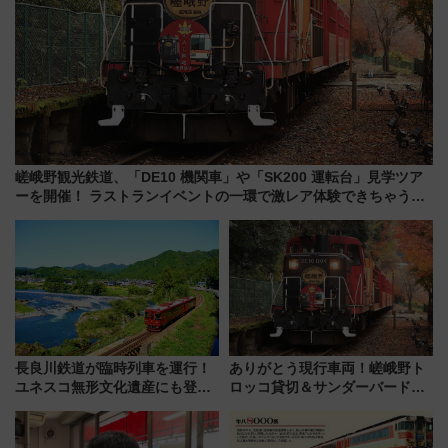
嵯峨野観光鉄道、「DE10 機関車」や「SK200 運転台」見学ツア
ーを開催！ ラストランイベントの一環で激レア体験できちゃうか
も 参加方法やスケジュールをご紹介
長良川鉄道が臨時列車を運行！
ありがとう現行車両！嵯峨野ト
ユネスコ無形文化遺産にも登録
ロッコ貸切＆サンダーバードレ
された「郡上おどり」楽しむ人
ストランで語り合う秋の京都
に 乗車には予約が必要
斉藤雪乃＆福原トシヒロと行
く！9月13日「京都の鉄道満喫