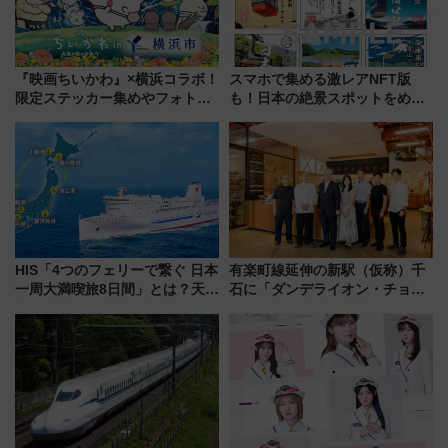
『映画ちいかわ』×横浜コラボ！
スマホで集める激レアNFT版
限定ステッカー集めやフォトス
も！日本の絶景スポットをめぐ
ポット、特別花火でみなとみら
って集める「索道印(さくどうい
いを満喫しよう（花火鑑賞会応
ん)」企画がスタート
募は7/12まで！）
HIS「4つのフェリーで繋ぐ 日本
有楽町線延伸の新駅（仮称）千
一周大満喫旅8日間」とは？天橋
石に「ダンデライオン・チョコ
立・小樽・日光東照宮など全国
レート」が出店！ 東京メトロが
の絶景＆限定グルメを網羅！煩
1億円出資で挑む新時代のまちづ
雑な手続きも不要でお手軽に楽
くりとは？
しめるプランが登場