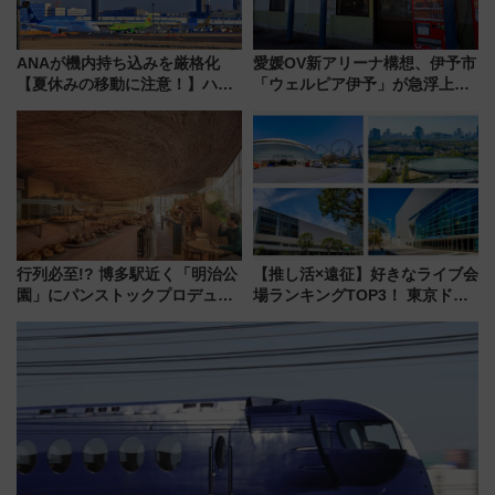
ANAが機内持ち込みを厳格化
愛媛OV新アリーナ構想、伊予市
【夏休みの移動に注意！】ハン
「ウェルピア伊予」が急浮上！
ドバッグやPCケースも対象の
サイボウズ青野社長の参加表明
「身の回り品」新サイズ制限
で探る鉄道アクセスの未来
(40×30×20cm)おさらい
行列必至!? 博多駅近く「明治公
【推し活×遠征】好きなライブ会
園」にパンストックプロデュー
場ランキングTOP3！ 東京ドー
スの新業態『Land Bageri』8/7
ムや大阪城ホールが選ばれる理
オープン 秋からはビストロ営業
由と交通アクセス術、ライブ会
も！
場に何を求める？