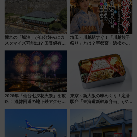
憧れの「城泊」が自分好みにカ
埼玉・川越駅すぐ！「川越餃子
スタマイズ可能に!? 国登録有形
祭り」とは？宇都宮・浜松から
文化財・丸亀城「延寿閣別館」
ご当地和牛まで全国の人気餃子
にオーダーメイド型の宿泊プラ
を食べ比べ【7月25日・26日開
ンが誕生！
催】
2026年「仙台七夕花火祭」を攻
東京～新大阪の味めぐり！定番
略！ 混雑回避の地下鉄アクセス
駅弁「東海道新幹線弁当」が7月
からまだ買える有料席情報、花
21日にリニューアル発売
火前に楽しむ仙台観光ルートま
で解説！