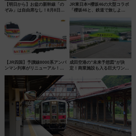
【明日から】お盆の新幹線「の
JR東日本×櫻坂46の大型コラボ
ぞみ」は自由席なし！8月8日午
「櫻坂46と、鉄道で旅しよ
前はほぼ満席…でも数時間ズラ
う。」が7月20日より始動！新
せば空きが見つかることも 混
潟・長野・庄内へ
雑避ける「空席」探しのコツ
【JR四国】予讃線8000系アンパ
成田空港の”未来予想図”が決
ンマン列車がリニューアル！内
定！商業施設も入る巨大ワンタ
外装デザイン公開 デビューは
ーミナル、京成の高架新駅整備
今年12月
で新型特急が品川･羽田とを結
ぶ！ JR空港駅は2面3線化！