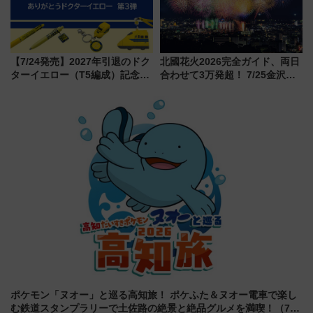
【7/24発売】2027年引退のドク
北國花火2026完全ガイド、両日
ターイエロー（T5編成）記念グ
合わせて3万発超！ 7/25金沢大
ッズ7種が登場！ 新幹線車内放
会・8/1川北大会の2つの花火大
送の目覚まし時計など通販・販
会の日程・アクセス・観覧席ま
売店舗まとめ
とめ（石川県）
ポケモン「ヌオー」と巡る高知旅！ ポケふた＆ヌオー電車で楽し
む鉄道スタンプラリーで土佐路の絶景と絶品グルメを満喫！（7月