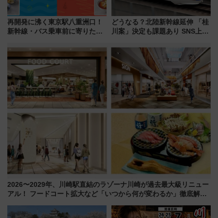
再開発に沸く東京駅八重洲口！
どうなる？北陸新幹線延伸 「桂
新幹線・バス乗車前に寄りたい
川案」決定も課題あり SNS上の
「ヤエチカ」2026年夏の「ひん
声は
やり＆スタミナグルメ」6選【新
店舗も！】
2026〜2029年、川崎駅直結のラゾーナ川崎が過去最大級リニュー
アル！ フードコート拡大など「いつから何が変わるか」徹底解
説！