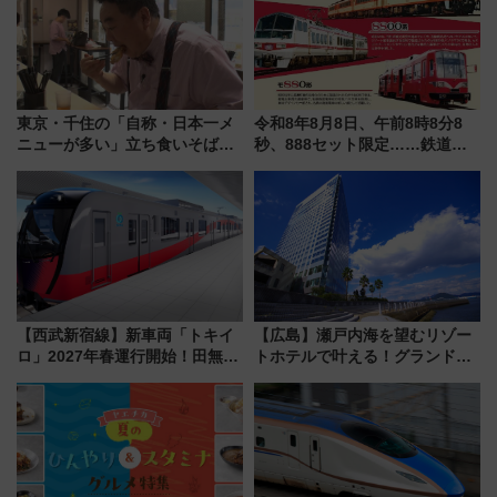
ツアー」開催
東京・千住の「自称・日本一メ
令和8年8月8日、午前8時8分8
ニューが多い」立ち食いそば屋
秒、888セット限定……鉄道各
とは？ ＢＳ日テレ『ドランク塚
社の「8・8・8」な記念きっぷ
地のふらっと立ち食いそば』
たち
7/27夜10時～放送
【西武新宿線】新車両「トキイ
【広島】瀬戸内海を望むリゾー
ロ」2027年春運行開始！田無・
トホテルで叶える！グランドプ
新所沢にも停車 2028年春には
リンスホテル広島のフォトウエ
「第2弾」も
ディング＆カジュアルパーティ
ープラン