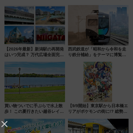
18日スタート）
【2026年最新】新潟駅の再開発
西武鉄道が「昭和から令和を走
はいつ完成？ 万代広場全面完成
り鉄分補給」をテーマに博覧会
から「にいがた2キロ」・古町再
を実施！くすのきホールで8月
開発、バスタ新潟構想まで徹底
14日から 新車両「トキイロ」体
解説！
験ブースも アクセスや申込方法
を解説
買い物ついでに手ぶらで水上散
【9/9開始】東京駅から日本橋エ
歩！ この夏行きたい越谷レイク
リアがポケモンの街に!? 総勢
タウンの新たな水辺の憩いエリ
100匹以上が出現「レジェンド
ア「LAKESIDE PARK」（埼玉
リサーチ」本格謎解き・グッズ
県越谷市）
情報まとめ