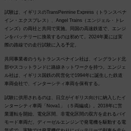
試験は、イギリスのTransPennine Express（トランスペナ
イン・エクスプレス）、Angel Trains（エンジェル・トレ
インズ）の両社と共同で実施。同国の高速鉄道で、エンジ
ンをバッテリーに換装するのは初めて。2024年夏には実
際の路線での走行試験に入る予定。
共同事業者のうちトランスペナイン社は、イングランド北
部やスコットランドに路線ネットワークを持つ。エンジェ
ル社は、イギリス国鉄の民営化で1994年に誕生した鉄道
車両会社で、インターシティ車両を保有する。
試験に供用されるのは、日立がイギリス向けに納入したイ
ンターシティ車両「Nova1」（５両編成）。2018年に営
業運転を開始、電化区間、非電化区間の双方を走れるバイ
モード車両だ。ディーゼルエンジンで発電機を駆動する電
気式で、実験では発電機代わりにバッテリーで列車を走ら