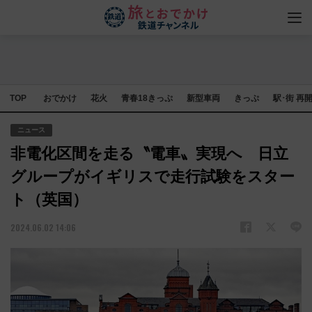
TOP
おでかけ
花火
青春18きっぷ
新型車両
きっぷ
駅･街 再
ニュース
非電化区間を走る〝電車〟実現へ 日立
グループがイギリスで走行試験をスター
ト（英国）
2024.06.02 14:06