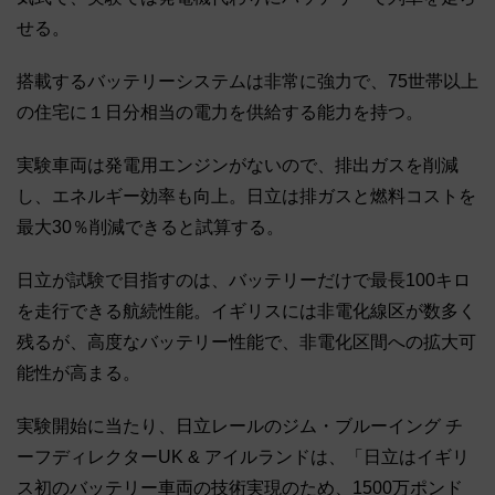
せる。
搭載するバッテリーシステムは非常に強力で、75世帯以上
の住宅に１日分相当の電力を供給する能力を持つ。
実験車両は発電用エンジンがないので、排出ガスを削減
し、エネルギー効率も向上。日立は排ガスと燃料コストを
最大30％削減できると試算する。
日立が試験で目指すのは、バッテリーだけで最長100キロ
を走行できる航続性能。イギリスには非電化線区が数多く
残るが、高度なバッテリー性能で、非電化区間への拡大可
能性が高まる。
実験開始に当たり、日立レールのジム・ブルーイング チ
ーフディレクターUK & アイルランドは、「日立はイギリ
ス初のバッテリー車両の技術実現のため、1500万ポンド