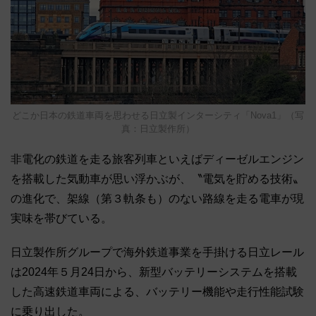
どこか日本の鉄道車両を思わせる日立製インターシティ「Nova1」（写
真：日立製作所）
非電化の鉄道を走る旅客列車といえばディーゼルエンジン
を搭載した気動車が思い浮かぶが、〝電気を貯める技術〟
の進化で、架線（第３軌条も）のない路線を走る電車が現
実味を帯びている。
日立製作所グループで海外鉄道事業を手掛ける日立レール
は2024年５月24日から、新型バッテリーシステムを搭載
した高速鉄道車両による、バッテリー機能や走行性能試験
に乗り出した。