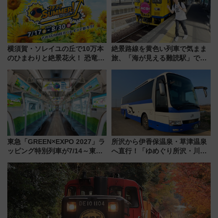
横須賀・ソレイユの丘で10万本
絶景路線を黄色い列車で気まま
のひまわりと絶景花火！ 恐竜や
旅、「海が見える難読駅」で幸
ドッグプールなど三浦半島の日
せの黄色いハンカチに願いを
帰りお出かけ最新情報（2026年
「新・鉄道ひとり旅」279回目
7月17日～開催）
の舞台は「島原鉄道」
東急「GREEN×EXPO 2027」ラ
所沢から伊香保温泉・草津温泉
ッピング特別列車が7/14～東
へ直行！「ゆめぐり所沢・川越
横・田園都市・目黒線でデビュ
号」で群馬の温泉旅をもっと気
ー！ 注目の編成やデザインまと
軽に 運行ダイヤ・運賃を解説
め