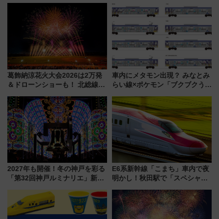
ント式」の先頭形状と明るく開
らわあスペシャルセール」スタ
放的な車内空間に注目、デビュ
ート 夕朝食ビュッフェ付きで
ーは9月
快適な船旅はいかが？
葛飾納涼花火大会2026は2万発
車内にメタモン出現？ みなとみ
＆ドローンショーも！ 北総線を
らい線×ポケモン「ブクブクうみ
使った穴場アクセスや臨時列
ぞこの街」ラッピング電車が運
車、観覧スポット情報と周辺観
行開始に！ この夏は直通列車で
光まとめ（7/28開催）
横浜へ！
2027年も開催！冬の神戸を彩る
E6系新幹線「こまち」車内で夜
「第32回神戸ルミナリエ」新た
明かし！秋田駅で「スペシャル
な「希望の鐘」とともに震災の
ナイト」8月開催、料金や予約方
記憶を次世代へ
法は？