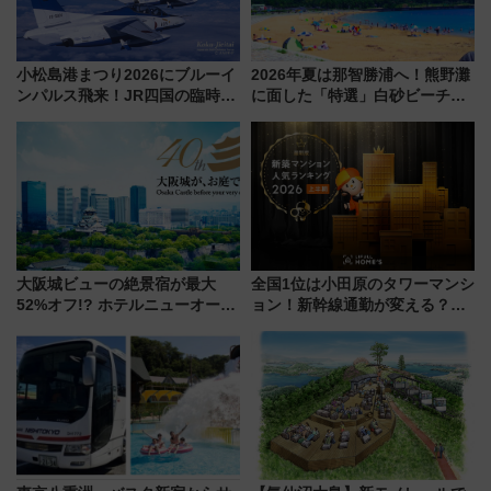
小松島港まつり2026にブルーイ
2026年夏は那智勝浦へ！熊野灘
ンパルス飛来！JR四国の臨時ダ
に面した「特選」白砂ビーチは
イヤや駐車場予約を徹底解説
必見 「第17回那智勝浦町花火大
会」は8月11日開催！
大阪城ビューの絶景宿が最大
全国1位は小田原のタワーマンシ
52%オフ!? ホテルニューオータ
ョン！新幹線通勤が変える？
ニ大阪の40周年「夏のタイムセ
「住みたい街」の最新トレンド
ール」で秋の関西旅を豪華にす
【新築マンション人気ランキン
る方法（8月20日まで！）
グ】