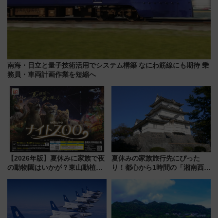
南海・日立と量子技術活用でシステム構築 なにわ筋線にも期待 乗
務員・車両計画作業を短縮へ
【2026年版】夏休みに家族で夜
夏休みの家族旅行先にぴった
の動物園はいかが？東山動植物
り！都心から1時間の「湘南西エ
園＆のんほいパーク「ナイト
リア」満喫ガイド 鎌倉・江の
ZOO」開催情報
島とは異なる魅力を持つ今夏の
注目スポット