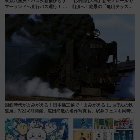
東京八重洲・バスタ新宿からサ
【気仙沼大島】新モノレールで
マーランドへ直行バス運行！ お
山頂へ！絶景の「亀山テラス
トクな1Dayパスで夏のプールと
360°」が7月19日オープン、休
推し活を楽しもう！（2026年
暇村のお得な日帰りプランも登
8/1～31）
場
国鉄時代がよみがえる！日本橋三越で「よみがえる にっぽんの鉄
道展」7/22-8/3開催、広田尚敬の名作写真も、駅弁フェスも同時開
催！