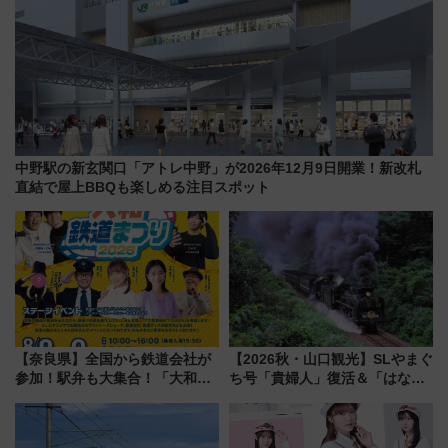
中野駅の新玄関口「アトレ中野」が2026年12月9日開業！新改札
直結で屋上BBQも楽しめる注目スポット
【奈良県】全国から鉄道会社が
【2026秋・山口観光】SLやまぐ
参加！駅弁も大集合！「大和鉄
ち号「貴婦人」復活＆「はなあ
道まつり2026」が8月8日・9日
かり」初走行区間も！山口DCの
に開催決定
注目観光列車まとめ きっぷの取
り方は？