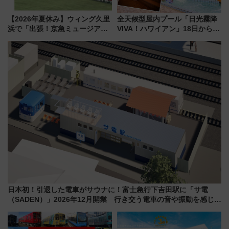
【2026年夏休み】ウィング久里
全天候型屋内プール「日光霧降
浜で「出張！京急ミュージア
VIVA！ハワイアン」18日から営
ム」開催！入場無料でスタンプ
業開始 小さなお子様連れのフ
ラリーや子ども制服撮影も
ァミリーから大人まで幅広い世
代が一日中楽しる夏のリゾート
を楽しんで
日本初！引退した電車がサウナに！富士急行下吉田駅に「サ電
（SADEN）」2026年12月開業 行き交う電車の音や振動を感じな
がら「ととのう」新感覚