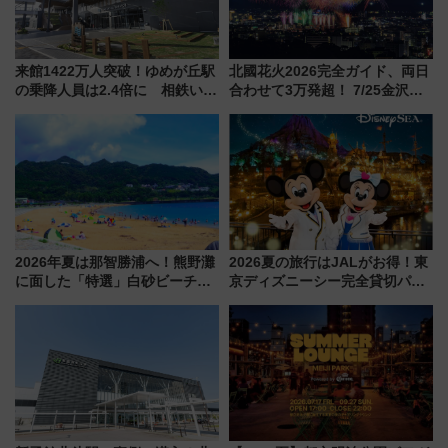
来館1422万人突破！ゆめが丘駅
北國花火2026完全ガイド、両日
の乗降人員は2.4倍に 相鉄いず
合わせて3万発超！ 7/25金沢大
み野線「ゆめが丘ソラトス」2周
会・8/1川北大会の2つの花火大
年祭にそうにゃん＆DB.スター
会の日程・アクセス・観覧席ま
マンが登場
とめ（石川県）
2026年夏は那智勝浦へ！熊野灘
2026夏の旅行はJALがお得！東
に面した「特選」白砂ビーチは
京ディズニーシー完全貸切パー
必見 「第17回那智勝浦町花火大
ティー招待券が当たるキャンペ
会」は8月11日開催！
ーン始まる 条件は「夏の国内
線に2回搭乗」