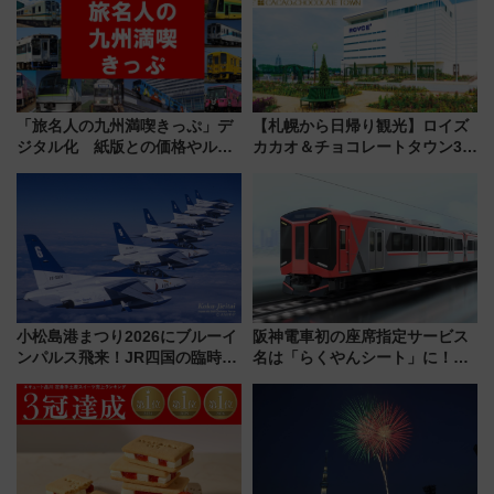
「旅名人の九州満喫きっぷ」デ
【札幌から日帰り観光】ロイズ
ジタル化 紙版との価格やルー
カカオ＆チョコレートタウン3周
ルの違いを解説
年！ 9月は入場料半額やチョコ
詰め放題を開催、ロイズタウン
駅からのアクセスも
小松島港まつり2026にブルーイ
阪神電車初の座席指定サービス
ンパルス飛来！JR四国の臨時ダ
名は「らくやんシート」に！新
イヤや駐車場予約を徹底解説
型3000系で大阪梅田～山陽姫路
を快適移動