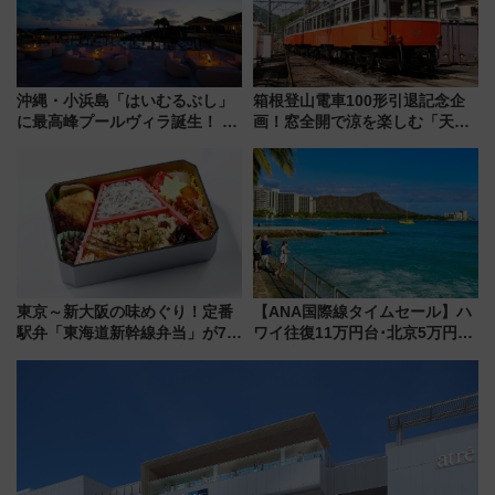
沖縄・小浜島「はいむるぶし」
箱根登山電車100形引退記念企
に最高峰プールヴィラ誕生！ 石
画！窓全開で涼を楽しむ「天然
垣島から船で向かう究極のご褒
クーラー体験号」と限定鉄コレ
美旅「何もしない贅沢」を体験
発売
してみない？
東京～新大阪の味めぐり！定番
【ANA国際線タイムセール】ハ
駅弁「東海道新幹線弁当」が7月
ワイ往復11万円台･北京5万円台
21日にリニューアル発売
～、憧れのビジネスクラスも！
来春のGW旅行まで狙える激ア
ツ路線まとめ（8/10まで）