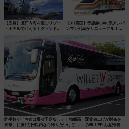
【広島】瀬戸内海を望むリゾー
【JR四国】予讃線8000系アンパ
トホテルで叶える！グランドプ
ンマン列車がリニューアル！内
リンスホテル広島のフォトウエ
外装デザイン公開 デビューは
ディング＆カジュアルパーティ
今年12月
ープラン
約半数が「お盆は帰省予定なし」！物価高・運賃値上げが財布を
直撃、往復1万円以内なら帰りたいけど……【WILLER お盆帰省動