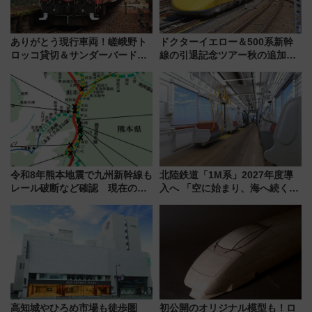
ありがとう現行車両！嵯峨野ト
ドクターイエロー＆500系新幹
ロッコ貸切＆サンダーバードレ
線の引退記念ツアー秋の追加企
ストランで語り合う秋の京都
画が決定！乗車体験やグッズ・
斉藤雪乃＆福原トシヒロと行
ホテル情報まとめ
く！9月13日「京都の鉄道満喫
ツアー」開催
令和8年熊本地震で九州新幹線も
北陸鉄道「1M系」2027年度導
レール破断など確認 現在の運
入へ 「空に始まり、海へ続く」
転見合わせ状況と交通網への影
白山比咩神社をモチーフにした
響
神秘的なデザイン
高知城やひろめ市場も徒歩圏
初公開のオリジナル模型も！ロ