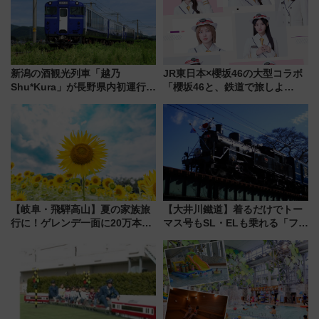
新潟の酒観光列車「越乃
JR東日本×櫻坂46の大型コラボ
Shu*Kura」が長野県内初運行！
「櫻坂46と、鉄道で旅しよ
地酒と食を味わう信州プレDC特
う。」が7月20日より始動！新
別企画
潟・長野・庄内へ
【岐阜・飛騨高山】夏の家族旅
【大井川鐵道】着るだけでトー
行に！ゲレンデ一面に20万本の
マス号もSL・ELも乗れる「フリ
ひまわりが咲き誇る「アルコピ
ーきっぷTシャツ」8月6日より
アひまわり園」開園
受注販売