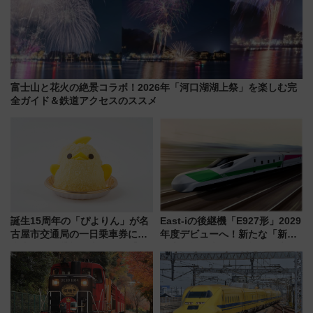
富士山と花火の絶景コラボ！2026年「河口湖湖上祭」を楽しむ完
全ガイド＆鉄道アクセスのススメ
誕生15周年の「ぴよりん」が名
East-iの後継機「E927形」2029
古屋市交通局の一日乗車券に！
年度デビューへ！新たな「新幹
東山線では貸切電車も登場【限
線専用検測車」の性能を徹底解
定1万5000枚】
説【JR東日本】