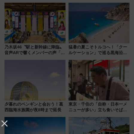
向調査】
乃木坂46〝駅と新幹線に降臨〟
猛暑の夏こそトルコへ！「クー
音声ARで響くメンバーの声「真
ルケーション」で巡る黒海沿岸
夏の全国ツアー2026」
やエーゲ海の避暑リゾート 関
連検索数が前年比237％増、ナ
ショジオも認める『2026年に訪
れるべき世界の旅先』
夕暮れのペンギンと会おう！葛
東京・千住の「自称・日本一メ
西臨海水族園が夜8時まで延長
ニューが多い」立ち食いそば屋
とは？ ＢＳ日テレ『ドランク塚
地のふらっと立ち食いそば』
7/27夜10時～放送