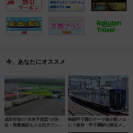
今、あなたにオススメ
成田空港の”未来予想図”が決
熱闘甲子園のテーマ曲が駅メロ
定！商業施設も入る巨大ワンタ
に？阪神・甲子園駅の接近メロ
ーミナル、京成の高架新駅整備
ディがVaundy「かげろう」×向