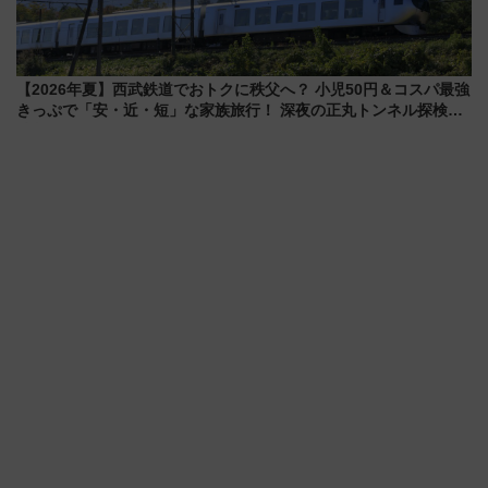
【2026年夏】西武鉄道でおトクに秩父へ？ 小児50円＆コスパ最強
きっぷで「安・近・短」な家族旅行！ 深夜の正丸トンネル探検や
特急ラビューも