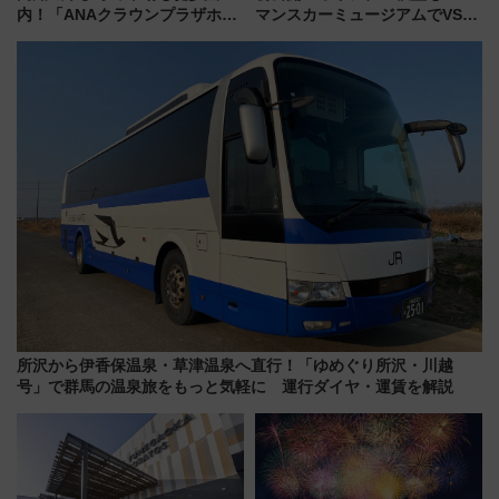
内！「ANAクラウンプラザホテ
マンスカーミュージアムでVSE
ル高知」が8月開業
の設計秘話に迫る企画展が7月
15日スタート
所沢から伊香保温泉・草津温泉へ直行！「ゆめぐり所沢・川越
号」で群馬の温泉旅をもっと気軽に 運行ダイヤ・運賃を解説