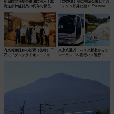
新函館北斗駅の裏側に潜入！北
【2026夏】都立明治公園ビアガ
海道新幹線開業10周年で駅長
ーデン＆野外映画！「SUMMER
室・地下通路など公開イベン
LOUNGE」のアクセスと上映ス
ト 参加方法や体験内容を紹介
ケジュール 夜風とビール、映画
を満喫！
有楽町線延伸の新駅（仮称）千
東京八重洲・バスタ新宿からサ
石に「ダンデライオン・チョコ
マーランドへ直行バス運行！ お
レート」が出店！ 東京メトロが
トクな1Dayパスで夏のプールと
1億円出資で挑む新時代のまちづ
推し活を楽しもう！（2026年
くりとは？
8/1～31）