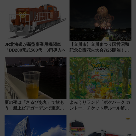
で新型特急が品川･羽田とを結
谷実アレンジの特別仕様へ、8月
ぶ！ JR空港駅は2面3線化！
5日始発から
JR北海道が新型事業用機関車
【立川市】立川まつり国営昭和
「DD200形式500代」3両導入へ
記念公園花火大会7/25開催！
5000発の花火が夜を彩る 今年は
混雑に要注意、その理由は
夏の夜は「さるびあ丸」で飲も
よみうりランド「ポケパーク カ
う！船上ビアガーデンで東京湾
ントー」チケット新ルール解
の夜景を眺めながら軽く一
説！購入制限の緩和と入場時の
杯……工場直送生ビールや島グ
本人確認が11月スタート
ルメが美味い