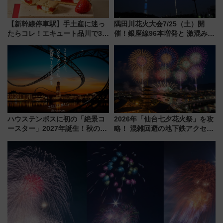
【新幹線停車駅】手土産に迷っ
隅田川花火大会7/25（土）開
たらコレ！エキュート品川で3年
催！銀座線96本増発と 激混みの
連続売上1位を獲得した定番手土
「浅草駅」を回避する最寄り駅･
産スイーツとは？
アクセス攻略法、2万発の花火が
都心の夜に！
ハウステンボスに初の「絶景コ
2026年「仙台七夕花火祭」を攻
ースター」2027年誕生！秋の
略！ 混雑回避の地下鉄アクセス
「すんごいハロウィン」見どこ
からまだ買える有料席情報、花
ろも一挙紹介
火前に楽しむ仙台観光ルートま
で解説！