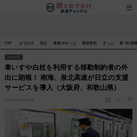
TOP
おでかけ
花火
青春18きっぷ
新型車両
きっぷ
駅･街 再
ニュース
車いすや白杖を利用する移動制約者の外
出に朗報！ 南海、泉北高速が日立の支援
サービスを導入（大阪府、和歌山県）
2024.06.24 09:06