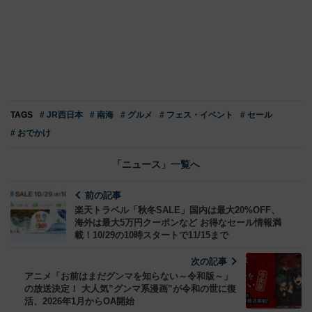
TAGS
# JR西日本
# 南海
# グルメ
# フェス・イベント
# セール
# おでかけ
「ニュース」一覧へ
前の記事
楽天トラベル「秋冬SALE」国内は最大20%OFF、
海外は最大5万円クーポンなど お得なセール情報満
載！10/29の10時スタートで11/15まで
次の記事
アニメ「お前はまだグンマを知らない～令和版～」
の放送決定！ 大人気”グンマ系漫画”が令和の世に復
活、2026年1月からOA開始