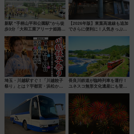
新駅 “手柄山平和公園駅”から徒
【2026年版】東葉高速線も追加
歩3分「大和工業アリーナ姫路」
でさらに便利に！人気きっぷ
10月開業！Novelbright公演 や
「サンキューちばフリーパス」
大相撲巡業など 豪華イベントと
今年も発売 秋・早春に千葉県を
アクセス
巡るなら使い勝手・コスパ抜群
埼玉・川越駅すぐ！「川越餃子
長良川鉄道が臨時列車を運行！
祭り」とは？宇都宮・浜松から
ユネスコ無形文化遺産にも登録
ご当地和牛まで全国の人気餃子
された「郡上おどり」楽しむ人
を食べ比べ【7月25日・26日開
に 乗車には予約が必要
催】