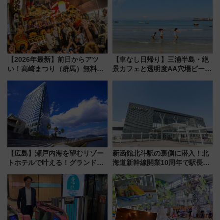
7/27夜10時～放送
【2026年最新】前日からアツ
【車なし日帰り】三浦半島・絶
い！高崎まつり（群馬）無料観
景カフェと透明度AA穴場ビーチ
覧エリアから初開催100人みこ
を巡る！ おトクな電車きっぷ活
しまで
用してストレスフリー旅へ行こ
う！
【広島】瀬戸内海を望むリゾー
新函館北斗駅の裏側に潜入！北
トホテルで叶える！グランドプ
海道新幹線開業10周年で駅長
リンスホテル広島のフォトウエ
室・地下通路など公開イベン
ディング＆カジュアルパーティ
ト 参加方法や体験内容を紹介
ープラン