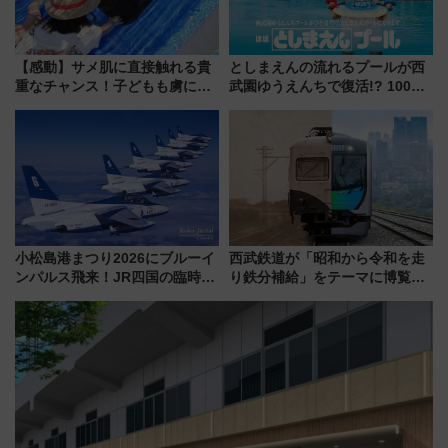
【感動】サメ肌に直接触れる貴
としまえんの流れるプールが西
重なチャンス！子どもも虜にな
武園ゆうえんちで復活!? 100周
る鴨川シーワールド「エイとサ
年記念企画＆「春日のうん○スラ
メのタッチングプール」【夏休
イダー」に注目 2026年夏は所
み限定企画】
沢へ遊びに行こう
小松島港まつり2026にブルーイ
西武鉄道が「昭和から令和を走
ンパルス飛来！JR四国の臨時ダ
り鉄分補給」をテーマに博覧会
イヤや駐車場予約を徹底解説
を実施！くすのきホールで8月
14日から 新車両「トキイロ」体
験ブースも アクセスや申込方法
を解説