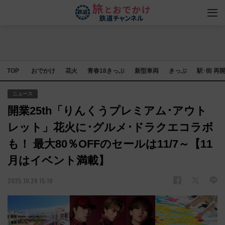
TOP
おでかけ
花火
青春18きっぷ
新型車両
きっぷ
駅･街 再
ニュース
開業25th「りんくうプレミアム･アウト
レット」花火に･グルメ･ドラクエコラボ
も！ 最大80％OFFのセールは11/7～【11
月はイベント満載】
2025.10.28 15:10