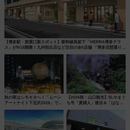
【博多駅・筑紫口新スポット】新幹線高架下「VIERRA博多テラ
ス」が9/18開業！九州初出店など注目の全6店舗 「博多活憩通り」
も一新
秋の夜はシモキタへ！「ムーン
【2026秋・山口観光】SLやまぐ
アートナイト下北沢2026」でイ
ち号「貴婦人」復活＆「はなあ
マーシブシアターやアート巡り
かり」初走行区間も！山口DCの
を満喫しよう
注目観光列車まとめ きっぷの取
り方は？