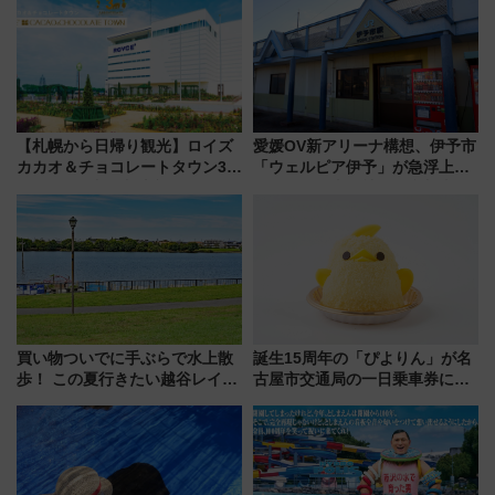
【札幌から日帰り観光】ロイズ
愛媛OV新アリーナ構想、伊予市
カカオ＆チョコレートタウン3周
「ウェルピア伊予」が急浮上！
年！ 9月は入場料半額やチョコ
サイボウズ青野社長の参加表明
詰め放題を開催、ロイズタウン
で探る鉄道アクセスの未来
駅からのアクセスも
買い物ついでに手ぶらで水上散
誕生15周年の「ぴよりん」が名
歩！ この夏行きたい越谷レイク
古屋市交通局の一日乗車券に！
タウンの新たな水辺の憩いエリ
東山線では貸切電車も登場【限
ア「LAKESIDE PARK」（埼玉
定1万5000枚】
県越谷市）