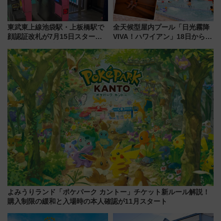
東武東上線池袋駅・上板橋駅で
全天候型屋内プール「日光霧降
顔認証改札が7月15日スター
VIVA！ハワイアン」18日から営
ト、手ぶらで乗車から買い物ま
業開始 小さなお子様連れのフ
でシームレスに
ァミリーから大人まで幅広い世
代が一日中楽しる夏のリゾート
を楽しんで
よみうりランド「ポケパーク カントー」チケット新ルール解説！
購入制限の緩和と入場時の本人確認が11月スタート