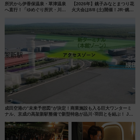
所沢から伊香保温泉・草津温泉
【2026年】銚子みなとまつり花
へ直行！「ゆめぐり所沢・川越
火大会は8/8 (土)開催！JR･銚子
号」で群馬の温泉旅をもっと気
電鉄の臨時列車やアクセス情
軽に 運行ダイヤ・運賃を解説
報、利根川に咲く8,000発の大迫
力＆屋台を満喫
成田空港の”未来予想図”が決定！商業施設も入る巨大ワンターミ
ナル、京成の高架新駅整備で新型特急が品川･羽田とを結ぶ！ JR
空港駅は2面3線化！