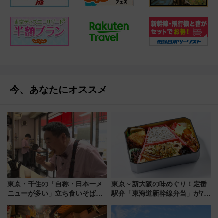
今、あなたにオススメ
東京・千住の「自称・日本一メ
東京～新大阪の味めぐり！定番
ニューが多い」立ち食いそば屋
駅弁「東海道新幹線弁当」が7月
とは？ ＢＳ日テレ『ドランク塚
21日にリニューアル発売
地のふらっと立ち食いそば』