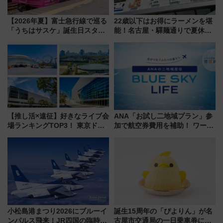
【2026年夏】富士急行線で巡る
22歳以下はお得にラーメンを堪
「うちはサスケ」誕生日スタン
能！名古屋・驛麺通りで夏休み
プラリー！富士急ハイランド限
限定「U22応援割り」が7月21日
定グルメ＆グッズ徹底ガイド
よりスタート
【推し活×遠征】好きなライブ会
ANA「お試し二地域プラン」参
場ランキングTOP3！ 東京ドー
加で航空券費用を補助！ ワーケ
ムや大阪城ホールが選ばれる理
ーションや週末移住に最適な自
由と交通アクセス術、ライブ会
治体は？ 2026年は対象のエリア
場に何を求める？
が拡大！
小松島港まつり2026にブルーイ
誕生15周年の「ぴよりん」が名
ンパルス飛来！JR四国の臨時ダ
古屋市交通局の一日乗車券に！