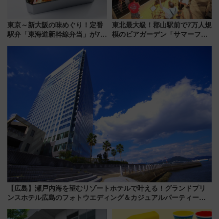
東京～新大阪の味めぐり！定番
東北最大級！郡山駅前で7万人規
駅弁「東海道新幹線弁当」が7月
模のビアガーデン「サマーフェ
21日にリニューアル発売
スタ IN KORIYAMA 2026」
7/24-26開催！ 有料席はJRE
MALLで予約可能
【広島】瀬戸内海を望むリゾートホテルで叶える！グランドプリ
ンスホテル広島のフォトウエディング＆カジュアルパーティープ
ラン