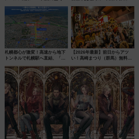
イヤや駐車場予約を徹底解説
東山線では貸切電車も登場【限
定1万5000枚】
札幌都心が激変！高速から地下
【2026年最新】前日からアツ
トンネルで札幌駅へ直結、「創
い！高崎まつり（群馬）無料観
成川通都心アクセス道路」が7月
覧エリアから初開催100人みこ
から本格着工、延長4.8km整備
しまで
事業の全貌