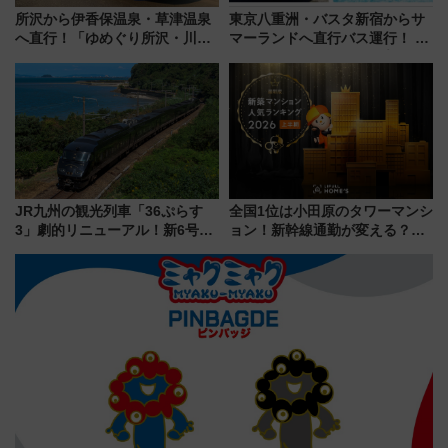
所沢から伊香保温泉・草津温泉
東京八重洲・バスタ新宿からサ
へ直行！「ゆめぐり所沢・川越
マーランドへ直行バス運行！ お
号」で群馬の温泉旅をもっと気
トクな1Dayパスで夏のプールと
軽に 運行ダイヤ・運賃を解説
推し活を楽しもう！（2026年
8/1～31）
JR九州の観光列車「36ぷらす
全国1位は小田原のタワーマンシ
3」劇的リニューアル！新6号車
ョン！新幹線通勤が変える？
“1〜2名用グリーン個室”と曜日
「住みたい街」の最新トレンド
別 “プレミアムランチ”導入･ル
【新築マンション人気ランキン
ートや価格など解説
グ】