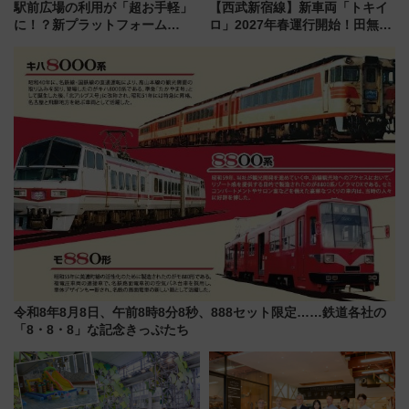
駅前広場の利用が「超お手軽」
【西武新宿線】新車両「トキイ
に！？新プラットフォーム
ロ」2027年春運行開始！田無・
「HirakeBA」8月3日始動、ス
新所沢にも停車 2028年春には
マホで簡単申請 物販や演奏会な
「第2弾」も
どに【JR東日本】
令和8年8月8日、午前8時8分8秒、888セット限定……鉄道各社の
「8・8・8」な記念きっぷたち