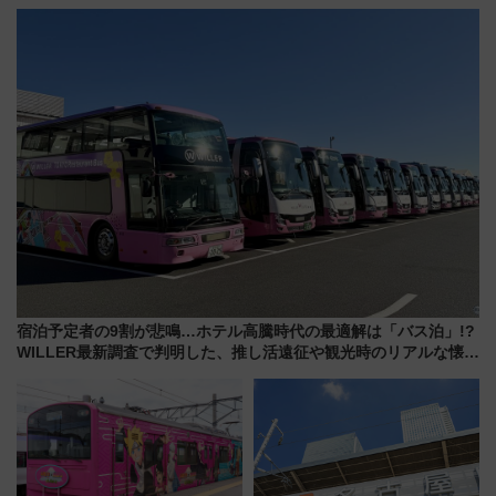
古式サウナ「石風呂」を大解剖
ンセプト・デザイン公開 愛称
宿泊料金・アクセスは？（2026
募集も実施
年7月23日開業）
宿泊予定者の9割が悲鳴…ホテル高騰時代の最適解は「バス泊」!?
WILLER最新調査で判明した、推し活遠征や観光時のリアルな懐事
情