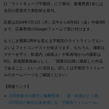
口「ライトキューブ宇都宮」にて展示。最優秀賞1名には
当日の受賞式で表彰状を授与。
応募は2024年7月1日（月）正午から8月9日（金）午後5時
まで、応募専用のGoogleフォームで受け付けます。
もうじき開業1周年を迎える宇都宮のライトラインでもい
よいよフォトコンテストが始まります。もちろん、撮影は
マナーを守り、軌道内（線路上）や私有地からの撮影は
NG。新規開業路線らしく、「開業日以降に撮影した作品
であること」といった項目も。詳しくは宇都宮ライトレー
ルのホームページをご確認ください。
【関連リンク】
北関東最大の都市に颯爽登場！「新・鉄道ひとり旅」
227回目の舞台は未来感じる「宇都宮ライトレール」