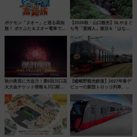
ポケモン「ヌオー」と巡る高知
【2026秋・山口観光】SLやまぐ
旅！ ポケふた＆ヌオー電車で楽
ち号「貴婦人」復活＆「はなあ
しむ鉄道スタンプラリーで土佐
かり」初走行区間も！山口DCの
路の絶景と絶品グルメを満喫！
注目観光列車まとめ きっぷの取
（7月18日スタート）
り方は？
秋の夜長に大迫力！第6回川口花
【嵯峨野観光鉄道】2027年春デ
火大会チケット情報＆川口駅か
ビューの新型トロッコ列車、い
らのアクセスガイド
よいよ試運転開始へ！現行車両
は2026年で引退