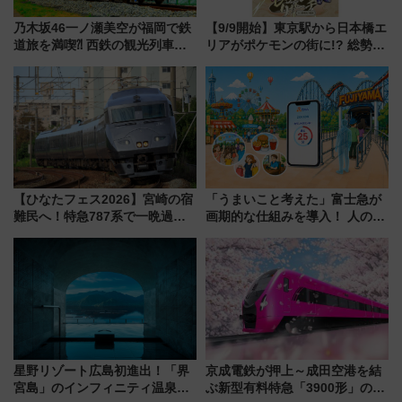
乃木坂46一ノ瀬美空が福岡で鉄
【9/9開始】東京駅から日本橋エ
道旅を満喫⁈ 西鉄の観光列車
リアがポケモンの街に!? 総勢
「THE RAIL KITCHEN
100匹以上が出現「レジェンド
CHIKUGO」で巡る福岡･太宰
リサーチ」本格謎解き・グッズ
府･柳川の旅！YouTubeが公開
情報まとめ
に
【ひなたフェス2026】宮崎の宿
「うまいこと考えた」富士急が
難民へ！特急787系で一晩過ご
画期的な仕組みを導入！ 人のか
せる夜間滞在型イベント「スワ
わりにスマホが並ぶ「分身く
ローおひさま」が救世主に？
ん」始動
星野リゾート広島初進出！「界
京成電鉄が押上～成田空港を結
宮島」のインフィニティ温泉と
ぶ新型有料特急「3900形」のコ