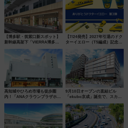
【博多駅・筑紫口新スポット】
【7/24発売】2027年引退のドク
新幹線高架下「VIERRA博多テ
ターイエロー（T5編成）記念グ
ラス」が9/18開業！九州初出店
ッズ7種が登場！ 新幹線車内放
など注目の全6店舗 「博多活憩
送の目覚まし時計など通販・販
通り」も一新
売店舗まとめ
高知城やひろめ市場も徒歩圏
9月10日オープンの直結ビル
内！「ANAクラウンプラザホテ
「ekubo京成」誕生で、スカイ
ル高知」が8月開業
ライナーも停まる巨大ハブ駅・
新鎌ヶ谷はどう変わる？ 全テナ
ント情報も公開！