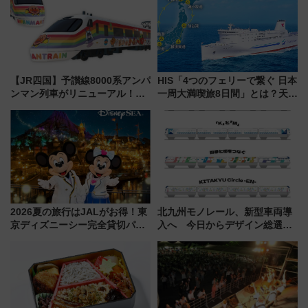
催】
7/27夜10時～放送
【JR四国】予讃線8000系アンパ
HIS「4つのフェリーで繋ぐ 日本
ンマン列車がリニューアル！内
一周大満喫旅8日間」とは？天橋
外装デザイン公開 デビューは
立・小樽・日光東照宮など全国
今年12月
の絶景＆限定グルメを網羅！煩
雑な手続きも不要でお手軽に楽
しめるプランが登場
2026夏の旅行はJALがお得！東
北九州モノレール、新型車両導
京ディズニーシー完全貸切パー
入へ 今日からデザイン総選挙
ティー招待券が当たるキャンペ
始まる
ーン始まる 条件は「夏の国内
線に2回搭乗」