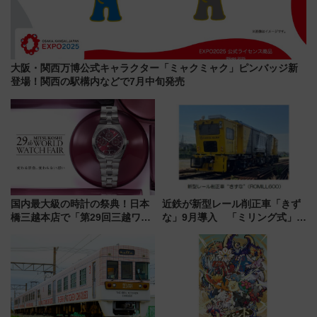
大阪・関西万博公式キャラクター「ミャクミャク」ピンバッジ新
登場！関西の駅構内などで7月中旬発売
国内最大級の時計の祭典！日本
近鉄が新型レール削正車「きず
橋三越本店で「第29回三越ワー
な」9月導入 「ミリング式」採
ルドウォッチフェア」開幕
用でメンテナンス作業を効率
【2026年8月5日～25日】
化！安全性や乗り心地の向上に
貢献するだけでなく、全線区で
活躍するための仕組みも