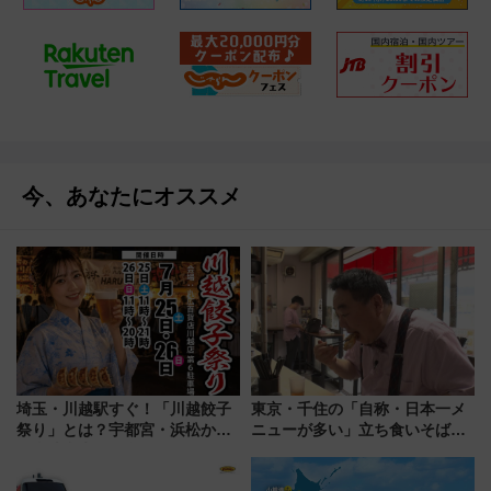
今、あなたにオススメ
埼玉・川越駅すぐ！「川越餃子
東京・千住の「自称・日本一メ
祭り」とは？宇都宮・浜松から
ニューが多い」立ち食いそば屋
ご当地和牛まで全国の人気餃子
とは？ ＢＳ日テレ『ドランク塚
を食べ比べ【7月25日・26日開
地のふらっと立ち食いそば』