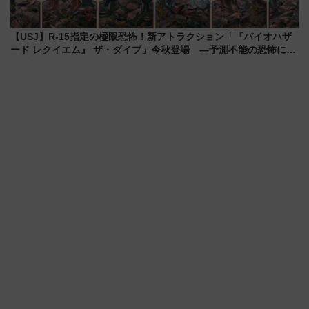
【USJ】R-15指定の極限恐怖！新アトラクション「『バイオハザ
ード レクイエム』 ザ・ダイブ」今秋登場 ―予測不能の恐怖に泣
き叫べ―