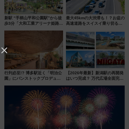
新駅 “手柄山平和公園駅”から徒
最大45kmの大渋滞も！？お盆の
歩3分「大和工業アリーナ姫路」
高速道路をスイスイ乗り切る快
10月開業！Novelbright公演 や
適ドライブ術
大相撲巡業など 豪華イベントと
アクセス
行列必至!? 博多駅近く「明治公
【2026年最新】新潟駅の再開発
園」にパンストックプロデュー
はいつ完成？ 万代広場全面完成
スの新業態『Land Bageri』8/7
から「にいがた2キロ」・古町再
オープン 秋からはビストロ営業
開発、バスタ新潟構想まで徹底
も！
解説！