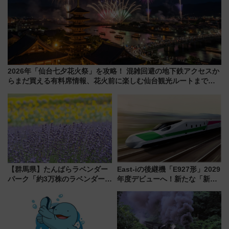
2026年「仙台七夕花火祭」を攻略！ 混雑回避の地下鉄アクセスか
らまだ買える有料席情報、花火前に楽しむ仙台観光ルートまで解
説！
【群馬県】たんばらラベンダー
East-iの後継機「E927形」2029
パーク「約3万株のラベンダー」
年度デビューへ！新たな「新幹
が見頃！新幹線＆無料送迎バス
線専用検測車」の性能を徹底解
で都心から約1時間半で夏の絶景
説【JR東日本】
を！