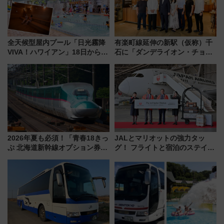
全天候型屋内プール「日光霧降
有楽町線延伸の新駅（仮称）千
VIVA！ハワイアン」18日から営
石に「ダンデライオン・チョコ
業開始 小さなお子様連れのフ
レート」が出店！ 東京メトロが
ァミリーから大人まで幅広い世
1億円出資で挑む新時代のまちづ
代が一日中楽しる夏のリゾート
くりとは？
を楽しんで
2026年夏も必須！「青春18きっ
JALとマリオットの強力タッ
ぷ 北海道新幹線オプション券」
グ！ フライトと宿泊のステイタ
自動改札対応ルールと途中下車
スマッチでFLY ON ポイントや
の罠
上級会員資格を効率よく獲得す
る方法を解説