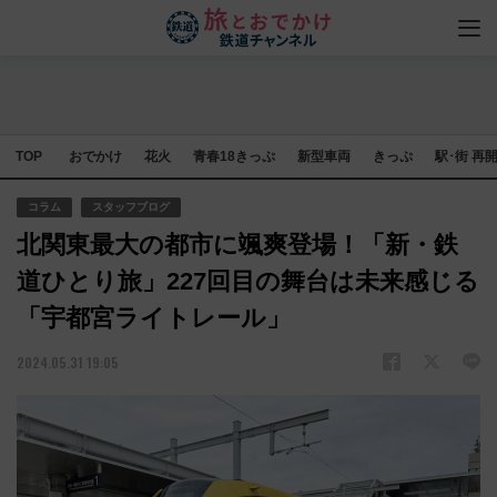
TOP
おでかけ
花火
青春18きっぷ
新型車両
きっぷ
駅･街 再
コラム
スタッフブログ
北関東最大の都市に颯爽登場！「新・鉄
道ひとり旅」227回目の舞台は未来感じる
「宇都宮ライトレール」
2024.05.31 19:05