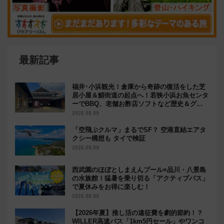
最新記事
福井･小浜観光！倉庫から奇跡の復活をした芝
居小屋＆鯖街道の起点へ！若狭小浜お魚センタ
ーでBBQ、老舗お酢店ソフトなど歴史＆グル
メ散歩
2026.08.09
「空飛ぶクルマ」まるでSF？ 空港直結エアタ
クシー構想も タイで検証
2026.08.09
西武園のほぼとしまえんプール×品川・八景島
の水族館！猛暑を乗り切る「アクティブパス」
で夏休みをお得に楽しむ！
2026.08.09
【2026年夏】推し活の遠征費を劇的節約！？
WILLER高速バス「1km5円セール」やワンコ