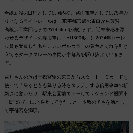
全線新設のLRTとしては国内初、路面電車としては75年ぶ
りとなるライトレールは、JR宇都宮駅の東口から芳賀・
高根沢工業団地までの14.6kmを結びます。近未来感を漂
わせるデザインの専用車両「HU300形」は2024年ローレ
ル賞も受賞した名車。シンボルカラーの黄色とそれを引き
立てるダークグレーの車両が宇都宮を駆け抜けていきま
す。
吉川さんの旅は宇都宮駅の東口からスタート。ICカードを
使って「乗るときも降りる時もタッチ」する信用乗車の斬
新さに驚いたり、駅東公園前で下車してレジェンド機関車
「EF57-7」にご挨拶してきたりと、本数の多さを活かし
て宇都宮を満喫。