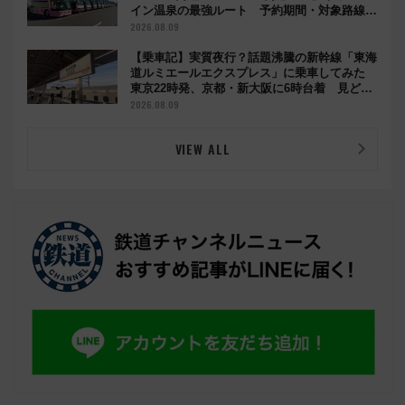
イン温泉の最強ルート 予約期間・対象路線ま
とめ
2026.08.09
【乗車記】実質夜行？話題沸騰の新幹線「東海
道ルミエールエクスプレス」に乗車してみた
東京22時発、京都・新大阪に6時台着 見どこ
ろは岐阜羽島の素晴らし過ぎる朝
2026.08.09
VIEW ALL