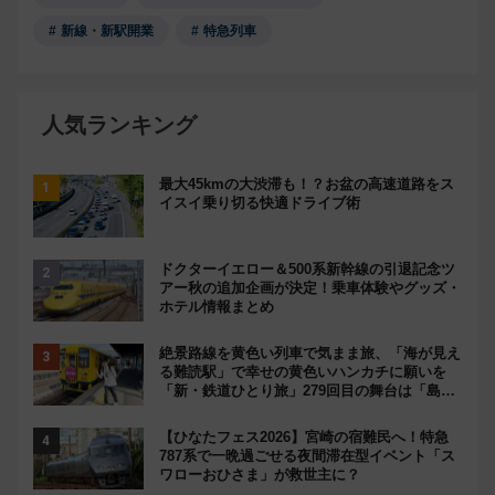
新線・新駅開業
特急列車
人気ランキング
最大45kmの大渋滞も！？お盆の高速道路をス
イスイ乗り切る快適ドライブ術
ドクターイエロー＆500系新幹線の引退記念ツ
アー秋の追加企画が決定！乗車体験やグッズ・
ホテル情報まとめ
絶景路線を黄色い列車で気まま旅、「海が見え
る難読駅」で幸せの黄色いハンカチに願いを
「新・鉄道ひとり旅」279回目の舞台は「島原
鉄道」
【ひなたフェス2026】宮崎の宿難民へ！特急
787系で一晩過ごせる夜間滞在型イベント「ス
ワローおひさま」が救世主に？