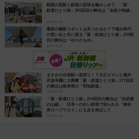
戦国の面影と鉄道の旨味を噛みしめて 「新・
鉄道ひとり旅」265回目の舞台は「名鉄小牧線」
2026.01.09
最高の撮影スポットは見つかるか？下積み時代
の思い出と共に巡る「新・鉄道ひとり旅」259回
目の舞台は「ゆりかもめ」
2025.10.10
まさかの出発駅へ逆戻り！？大正ロマンと腕木
式信号機に大興奮「新・鉄道ひとり旅」277回目
の舞台は岐阜県の「明知鉄道」
2026.07.10
「新・鉄道ひとり旅」264回目の舞台は「近鉄湯
の山線」 日本一の白い鉄塔で知られる「御在
所ロープウエイ」にも足を伸ばして
2025.12.26