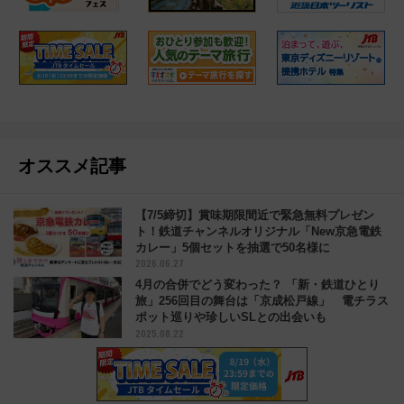
オススメ記事
【7/5締切】賞味期限間近で緊急無料プレゼン
ト！鉄道チャンネルオリジナル「New京急電鉄
カレー」5個セットを抽選で50名様に
2026.06.27
4月の合併でどう変わった？ 「新・鉄道ひとり
旅」256回目の舞台は「京成松戸線」 電チラス
ポット巡りや珍しいSLとの出会いも
2025.08.22