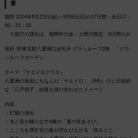
要
期間 2024年8月23日(金)～9月8日(日)の17日間・全日17：
00～23：00
※提灯の貸出は、期間中の金・土曜日限定、6日間のみ
場所 JR東京駅八重洲口改札外 グランルーフ2階 「グラ
ンルーフガーデン」
テーマ 『ヤエイログラス』
八重洲の地名にちなんだ「ヤエイロ」（8色）のと伝統的
な「江戸切子」紋様を掛け合わせたイメージ
内容
・灯籠の演出
・光と音が織りなす4種の「夏の宵あそび」
・こころを潤す言の葉が浮かび上がる「宵みくじ」