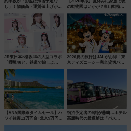
約半数が「お盆は帰省予定な
【2026年版】夏休みに家族で夜
し」！物価高・運賃値上げが財
の動物園はいかが？東山動植物
布を直撃、往復1万円以内なら帰
園＆のんほいパーク「ナイト
りたいけど……【WILLER お盆
ZOO」開催情報
帰省動向調査】
JR東日本×櫻坂46の大型コラボ
2026夏の旅行はJALがお得！東
「櫻坂46と、鉄道で旅しよ
京ディズニーシー完全貸切パー
う。」が7月20日より始動！新
ティー招待券が当たるキャンペ
潟・長野・庄内へ
ーン始まる 条件は「夏の国内
線に2回搭乗」
【ANA国際線タイムセール】ハ
宿泊予定者の9割が悲鳴…ホテル
ワイ往復11万円台･北京5万円台
高騰時代の最適解は「バス
～、憧れのビジネスクラスも！
泊」!? WILLER最新調査で判明
来春のGW旅行まで狙える激ア
した、推し活遠征や観光時のリ