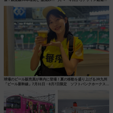
「浅草駅」を回避する最寄り駅･
始まる
アクセス攻略法、2万発の花火が
都心の夜に！
球場のビール販売員が車内に登場！夏の移動を盛り上げるJR九州
「ビール新幹線」7月31日・8月7日限定 ソフトバンクホークスと
コラボ