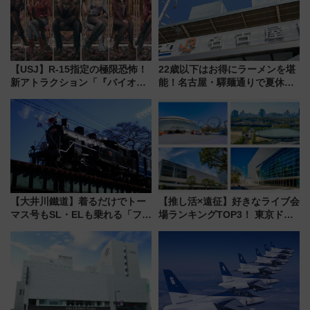
【USJ】R-15指定の極限恐怖！
22歳以下はお得にラーメンを堪
新アトラクション「『バイオハ
能！名古屋・驛麺通りで夏休み
ザード レクイエム』 ザ・ダイ
限定「U22応援割り」が7月21日
ブ」今秋登場 ―予測不能の恐
よりスタート
怖に泣き叫べ―
【大井川鐵道】着るだけでトー
【推し活×遠征】好きなライブ会
マス号もSL・ELも乗れる「フリ
場ランキングTOP3！ 東京ドー
ーきっぷTシャツ」8月6日より
ムや大阪城ホールが選ばれる理
受注販売
由と交通アクセス術、ライブ会
場に何を求める？