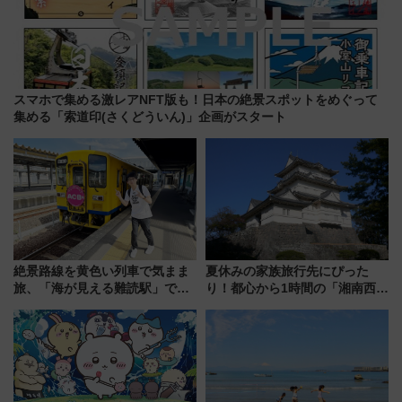
スマホで集める激レアNFT版も！日本の絶景スポットをめぐって
集める「索道印(さくどういん)」企画がスタート
絶景路線を黄色い列車で気まま
夏休みの家族旅行先にぴった
旅、「海が見える難読駅」で幸
り！都心から1時間の「湘南西エ
せの黄色いハンカチに願いを
リア」満喫ガイド 鎌倉・江の
「新・鉄道ひとり旅」279回目
島とは異なる魅力を持つ今夏の
の舞台は「島原鉄道」
注目スポット