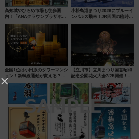
高知城やひろめ市場も徒歩圏
小松島港まつり2026にブルーイ
内！「ANAクラウンプラザホテ
ンパルス飛来！JR四国の臨時ダ
ル高知」が8月開業
イヤや駐車場予約を徹底解説
全国1位は小田原のタワーマンシ
【立川市】立川まつり国営昭和
ョン！新幹線通勤が変える？
記念公園花火大会7/25開催！
「住みたい街」の最新トレンド
5000発の花火が夜を彩る 今年は
【新築マンション人気ランキン
混雑に要注意、その理由は
グ】