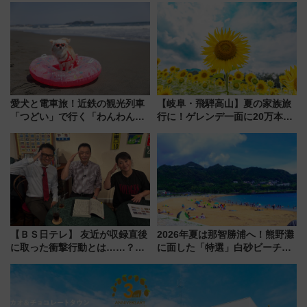
愛犬と電車旅！近鉄の観光列車
【岐阜・飛騨高山】夏の家族旅
「つどい」で行く「わんわん列
行に！ゲレンデ一面に20万本の
車」第5弾！海辺のBBQも楽し
ひまわりが咲き誇る「アルコピ
める日帰りツアー
アひまわり園」開園
【ＢＳ日テレ】 友近が収録直後
2026年夏は那智勝浦へ！熊野灘
に取った衝撃行動とは……？
に面した「特選」白砂ビーチは
『友近・礼二の妄想トレイン』
必見 「第17回那智勝浦町花火大
で極上の夏祭り鉄道旅を放送
会」は8月11日開催！