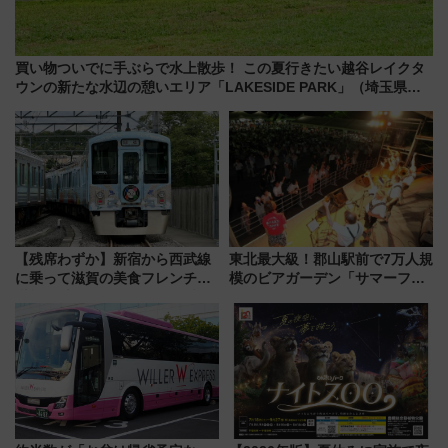
買い物ついでに手ぶらで水上散歩！ この夏行きたい越谷レイクタ
ウンの新たな水辺の憩いエリア「LAKESIDE PARK」（埼玉県越
谷市）
【残席わずか】新宿から西武線
東北最大級！郡山駅前で7万人規
に乗って滋賀の美食フレンチを
模のビアガーデン「サマーフェ
堪能？ 大人気レストラン列車
スタ IN KORIYAMA 2026」
「52席の至福」で味わう近江牛
7/24-26開催！ 有料席はJRE
や伝統文化の特別コラボ
MALLで予約可能