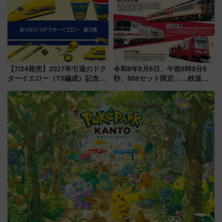
注目観光列車まとめ きっぷの取
「身の回り品」新サイズ制限
り方は？
(40×30×20cm)おさらい
【7/24発売】2027年引退のドク
令和8年8月8日、午前8時8分8
ターイエロー（T5編成）記念グ
秒、888セット限定……鉄道各
ッズ7種が登場！ 新幹線車内放
社の「8・8・8」な記念きっぷ
送の目覚まし時計など通販・販
たち
売店舗まとめ