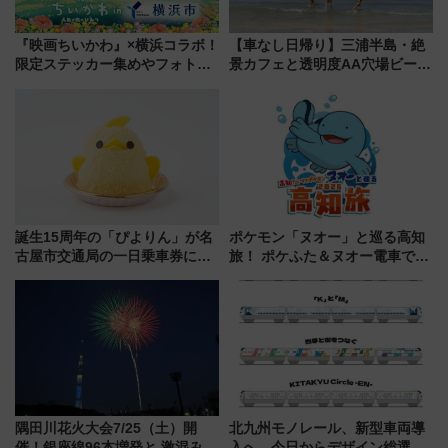
『映画ちいかわ』×横浜コラボ！
【車なし日帰り】三浦半島・絶
限定ステッカー集めやフォトス
景カフェと透明度AA穴場ビーチ
ポット、特別花火でみなとみら
を巡る！ おトクな電車きっぷ活
いを満喫しよう（花火鑑賞会応
用してストレスフリー旅へ行こ
募は7/12まで！）
う！
誕生15周年の「ぴよりん」が名
ポケモン「ヌオー」と巡る高知
古屋市交通局の一日乗車券に！
旅！ ポケふた＆ヌオー電車で楽
東山線では貸切電車も登場【限
しむ鉄道スタンプラリーで土佐
定1万5000枚】
路の絶景と絶品グルメを満喫！
（7月18日スタート）
隅田川花火大会7/25（土）開
北九州モノレール、新型車両導
催！銀座線96本増発と 激混みの
入へ 今日からデザイン総選挙