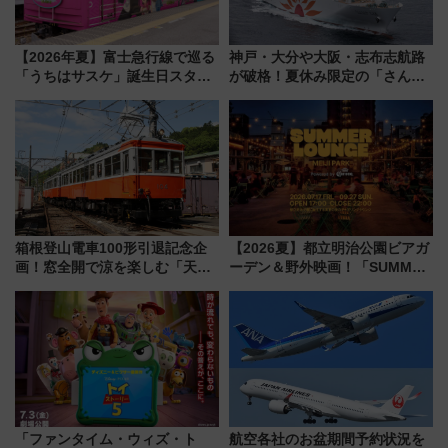
【2026年夏】富士急行線で巡る
神戸・大分や大阪・志布志航路
「うちはサスケ」誕生日スタン
が破格！夏休み限定の「さんふ
プラリー！富士急ハイランド限
らわあスペシャルセール」スタ
定グルメ＆グッズ徹底ガイド
ート 夕朝食ビュッフェ付きで
快適な船旅はいかが？
箱根登山電車100形引退記念企
【2026夏】都立明治公園ビアガ
画！窓全開で涼を楽しむ「天然
ーデン＆野外映画！「SUMMER
クーラー体験号」と限定鉄コレ
LOUNGE」のアクセスと上映ス
発売
ケジュール 夜風とビール、映画
を満喫！
「ファンタイム・ウィズ・ト
航空各社のお盆期間予約状況を