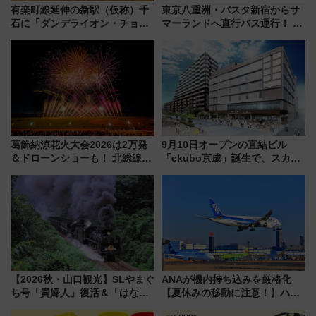
有楽町線延伸の新駅（仮称）千
東京八重洲・バスタ新宿からサ
石に「ダンデライオン・チョコ
マーランドへ直行バス運行！ お
レート」が出店！ 東京メトロが
トクな1Dayパスで夏のプールと
1億円出資で挑む新時代のまちづ
推し活を楽しもう！（2026年
くりとは？
8/1～31）
葛飾納涼花火大会2026は2万発
9月10日オープンの直結ビル
＆ドローンショーも！ 北総線を
「ekubo京成」誕生で、スカイ
使った穴場アクセスや臨時列
ライナーも停まる巨大ハブ駅・
車、観覧スポット情報と周辺観
新鎌ヶ谷はどう変わる？ 全テナ
光まとめ（7/28開催）
ント情報も公開！
【2026秋・山口観光】SLやまぐ
ANAが機内持ち込みを厳格化
ち号「貴婦人」復活＆「はなあ
【夏休みの移動に注意！】ハン
かり」初走行区間も！山口DCの
ドバッグやPCケースも対象の