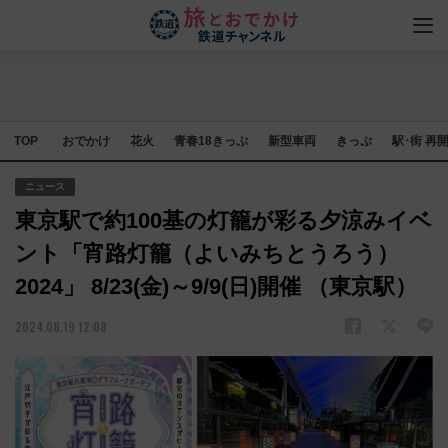
TOP
おでかけ
花火
青春18きっぷ
新型車両
きっぷ
駅･街 再
ニュース
東京駅で約100基の灯籠が彩る夕涼みイベ
ント「宵路灯籠（よいみちとうろう）
2024」 8/23(金)～9/9(日)開催 （東京駅）
2024.08.19 12:08