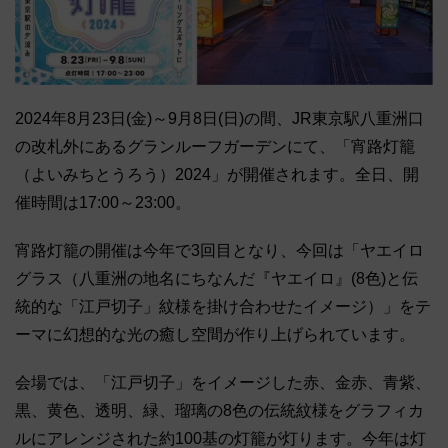
2024年8月23日(金)～9月8日(日)の間、JR東京駅八重洲口
の改札外にあるグランルーフガーデンにて、「宵路灯籠
（よいみちとうろう）2024」が開催されます。全日、開
催時間は17:00～23:00。
宵路灯籠の開催は今年で3回目となり、今回は「ヤエイロ
グラス（八重洲の地名にちなんだ『ヤエイロ』(8色)と伝
統的な「江戸切子」紋様を掛け合わせたイメージ）」をテ
ーマに幻想的な光の癒し空間が作り上げられています。
会場では、「江戸切子」をイメージした赤、金赤、青紫、
黒、黄色、透明、緑、瑠璃の8色の伝統紋様をグラフィカ
ルにアレンジされた約100基の灯籠が灯ります。今年は灯