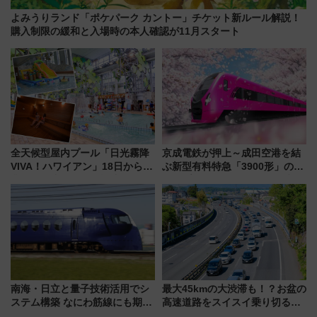
よみうりランド「ポケパーク カントー」チケット新ルール解説！
購入制限の緩和と入場時の本人確認が11月スタート
全天候型屋内プール「日光霧降
京成電鉄が押上～成田空港を結
VIVA！ハワイアン」18日から営
ぶ新型有料特急「3900形」のコ
業開始 小さなお子様連れのフ
ンセプト・デザイン公開 愛称
ァミリーから大人まで幅広い世
募集も実施
代が一日中楽しる夏のリゾート
を楽しんで
南海・日立と量子技術活用でシ
最大45kmの大渋滞も！？お盆の
ステム構築 なにわ筋線にも期待
高速道路をスイスイ乗り切る快
乗務員・車両計画作業を短縮へ
適ドライブ術