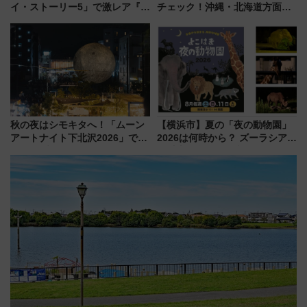
イ・ストーリー5」で激レア『ロ
チェック！沖縄・北海道方面は
ルカナ』カードをゲット！最新
予約急増中、いまから狙うべき
デコレーションも徹底解説
日は？
秋の夜はシモキタへ！「ムーン
【横浜市】夏の「夜の動物園」
アートナイト下北沢2026」でイ
2026は何時から？ ズーラシア・
マーシブシアターやアート巡り
野毛山・金沢の電車アクセスや
を満喫しよう
見どころ、限定イベントを徹底
解説！