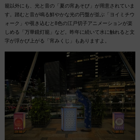
籠以外にも、光と音の「夏の宵あそび」が用意されていま
す。踏むと音が鳴る鮮やかな光の円盤が並ぶ「ヨイミチウ
ォーク」や覗き込むと8色の江戸切子アニメーションが楽
しめる「万華鏡灯籠」など。昨年に続いて水に触れると文
字が浮かび上がる「宵みくじ」もありますよ。