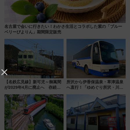
名古屋で会いに行きたい！わかさ生活とコラボした紫の「ブルー
ベリーぴよりん」期間限定販売
【名鉄広見線】新可児～御嵩間
所沢から伊香保温泉・草津温泉
が2029年4月に廃止へ 存続協
へ直行！「ゆめぐり所沢・川越
議終了で100年の歴史に幕
号」で群馬の温泉旅をもっと気
軽に 運行ダイヤ・運賃を解説