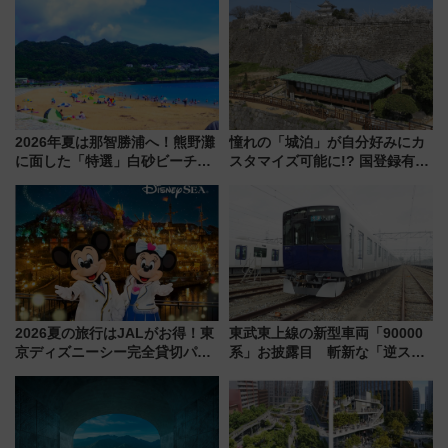
ァミリーから大人まで幅広い世
代が一日中楽しる夏のリゾート
を楽しんで
2026年夏は那智勝浦へ！熊野灘
憧れの「城泊」が自分好みにカ
に面した「特選」白砂ビーチは
スタマイズ可能に!? 国登録有形
必見 「第17回那智勝浦町花火大
文化財・丸亀城「延寿閣別館」
会」は8月11日開催！
にオーダーメイド型の宿泊プラ
ンが誕生！
2026夏の旅行はJALがお得！東
東武東上線の新型車両「90000
京ディズニーシー完全貸切パー
系」お披露目 斬新な「逆スラ
ティー招待券が当たるキャンペ
ント式」の先頭形状と明るく開
ーン始まる 条件は「夏の国内
放的な車内空間に注目、デビュ
線に2回搭乗」
ーは9月