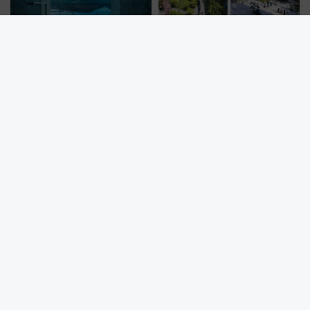
星野リゾート広島初進出！「界
博多駅前にオアシス誕生！ 8/7
宮島」のインフィニティ温泉と
開園「明治公園」九州初サウナ
古式サウナ「石風呂」を大解剖
TOTOPAや日本一のピザなど絶
宿泊料金・アクセスは？（2026
品グルメ登場で駅前の過ごし方
年7月23日開業）
はどう変わる？
初公開のオリジナル模型も！ロマンスカーミュージアムでVSEの
設計秘話に迫る企画展が7月15日スタート