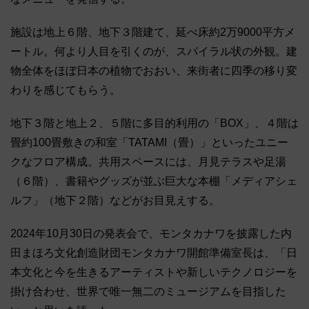
施設は地上６階、地下３階建て、延べ床約2万9000平方メ
ートル。何より人目を引くのが、スパイラル状の外観。建
物全体をほぼ日本の植物でおおい、来街者に四季の移り変
わりを感じてもらう。
地下３階と地上２、５階に多目的利用の「BOX」、４階は
畳約100畳敷きの和室「TATAMI（畳）」といったユニー
クなフロア構成。共用スペースには、月見テラスや足湯
（６階）、書籍やグッズが並ぶ巨大な本棚「メディアシェ
ルフ」（地下２階）などがお目見えする。
2024年10月30日の発表会で、モンタカナワを披露した内
田まほろ文化創造財団モンタカナワ開館準備室長は、「日
本文化と今を生きるアーティストや新しいテクノロジーを
掛け合わせ、世界で唯一無二のミュージアムを目指した