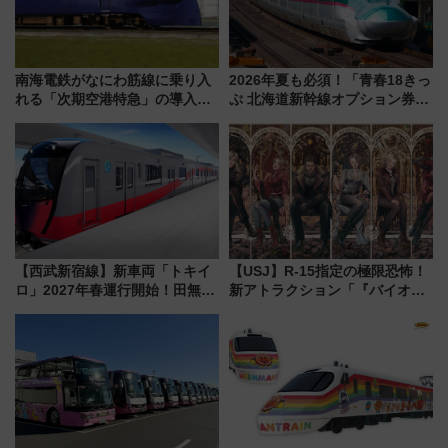
南海電鉄がなにわ筋線に乗り入
2026年夏も必須！「青春18きっ
れる「次期空港特急」の導入を
ぷ 北海道新幹線オプション券」
決定！ピニンファリーナによる
自動改札対応ルールと途中下車
日本初の鉄道デザイン
の罠
【西武新宿線】新車両「トキイ
【USJ】R-15指定の極限恐怖！
ロ」2027年春運行開始！田無・
新アトラクション「『バイオハ
新所沢にも停車 2028年春には
ザード レクイエム』 ザ・ダイ
「第2弾」も
ブ」今秋登場 ―予測不能の恐
怖に泣き叫べ―