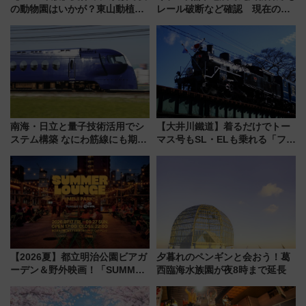
の動物園はいかが？東山動植物
レール破断など確認 現在の運
園＆のんほいパーク「ナイト
転見合わせ状況と交通網への影
ZOO」開催情報
響
南海・日立と量子技術活用でシ
【大井川鐵道】着るだけでトー
ステム構築 なにわ筋線にも期待
マス号もSL・ELも乗れる「フリ
乗務員・車両計画作業を短縮へ
ーきっぷTシャツ」8月6日より
受注販売
【2026夏】都立明治公園ビアガ
夕暮れのペンギンと会おう！葛
ーデン＆野外映画！「SUMMER
西臨海水族園が夜8時まで延長
LOUNGE」のアクセスと上映ス
ケジュール 夜風とビール、映画