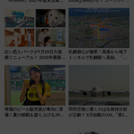
「HYBARI」2027年度末営業運
2026は何時から？ ズーラシア・
転へ 鉄道・発電・まちづくり
野毛山・金沢の電車アクセスや
で水素利活用が加速
見どころ、限定イベントを徹底
解説！
白い恋人パークが7月30日大規
札幌都心が激変！高速から地下
模リニューアル！ 2026年最新の
トンネルで札幌駅へ直結、「創
新エリア・工場見学の見どころ
成川通都心アクセス道路」が7月
と料金・アクセスを徹底解説
から本格着工、延長4.8km整備
（札幌市）
事業の全貌
球場のビール販売員が車内に登
羽田空港に着くのは出発何分前
場！夏の移動を盛り上げるJR九
が正解？ 9月始動のJAL「第1タ
州「ビール新幹線」7月31日・8
ーミナル北側サテライト」は徒
月7日限定 ソフトバンクホーク
歩1キロ超え！ 知っておきたい
スとコラボ
変更点まとめ