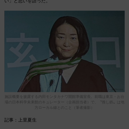
い」と思いを語った。
施設概要を披露する内田モンタカナワ開館準備室長。前職は東京・お台
場の日本科学未来館のキュレーター（企画担当者）で、〝推し鉄〟は地
方ローカル線とのこと（筆者撮影）
記事：上里夏生