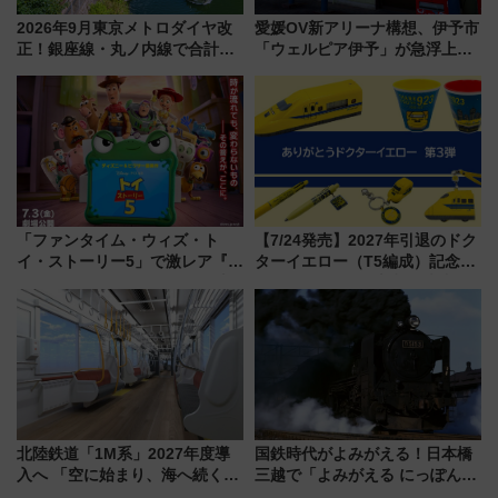
2026年9月東京メトロダイヤ改
愛媛OV新アリーナ構想、伊予市
正！銀座線・丸ノ内線で合計
「ウェルピア伊予」が急浮上！
212本の大増発、混雑緩和に期
サイボウズ青野社長の参加表明
待
で探る鉄道アクセスの未来
「ファンタイム・ウィズ・ト
【7/24発売】2027年引退のドク
イ・ストーリー5」で激レア『ロ
ターイエロー（T5編成）記念グ
ルカナ』カードをゲット！最新
ッズ7種が登場！ 新幹線車内放
デコレーションも徹底解説
送の目覚まし時計など通販・販
売店舗まとめ
北陸鉄道「1M系」2027年度導
国鉄時代がよみがえる！日本橋
入へ 「空に始まり、海へ続く」
三越で「よみがえる にっぽんの
白山比咩神社をモチーフにした
鉄道展」7/22-8/3開催、広田尚