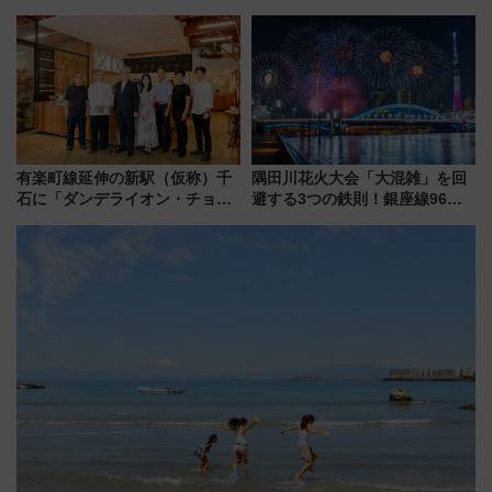
らのアクセスガイド
が見頃！新幹線＆無料送迎バス
で都心から約1時間半で夏の絶景
を！
有楽町線延伸の新駅（仮称）千
隅田川花火大会「大混雑」を回
石に「ダンデライオン・チョコ
避する3つの鉄則！銀座線96本
レート」が出店！ 東京メトロが
増発･浅草線臨時ダイヤ･スカイ
1億円出資で挑む新時代のまちづ
ツリー駅の規制まとめ 7/25開催
くりとは？
（2026年）