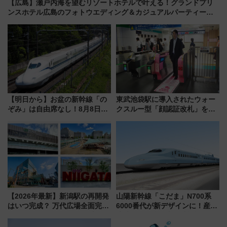
【広島】瀬戸内海を望むリゾートホテルで叶える！グランドプリ
ンスホテル広島のフォトウエディング＆カジュアルパーティープ
ラン
【明日から】お盆の新幹線「の
東武池袋駅に導入されたウォー
ぞみ」は自由席なし！8月8日午
クスルー型「顔認証改札」を見
前はほぼ満席…でも数時間ズラ
る 低コストで「顔パス」実装
せば空きが見つかることも 混
雑避ける「空席」探しのコツ
【2026年最新】新潟駅の再開発
山陽新幹線「こだま」N700系
はいつ完成？ 万代広場全面完成
6000番代が新デザインに！産学
から「にいがた2キロ」・古町再
連携で描く瀬戸内の波模様 運
開発、バスタ新潟構想まで徹底
用は今冬から