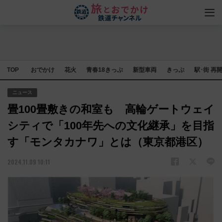
TOP
おでかけ
花火
青春18きっぷ
新型車両
きっぷ
駅･街 再
ニュース
畳100畳敷きの和室も 高輪ゲートウェイ
シティで「100年先への文化継承」を目指
す「モンタカナワ」とは（東京都港区）
2024.11.09 10:11