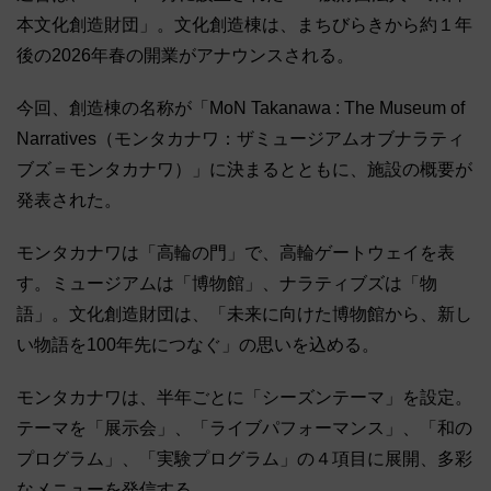
本文化創造財団」。文化創造棟は、まちびらきから約１年
後の2026年春の開業がアナウンスされる。
今回、創造棟の名称が「MoN Takanawa : The Museum of
Narratives（モンタカナワ：ザミュージアムオブナラティ
ブズ＝モンタカナワ）」に決まるとともに、施設の概要が
発表された。
モンタカナワは「高輪の門」で、高輪ゲートウェイを表
す。ミュージアムは「博物館」、ナラティブズは「物
語」。文化創造財団は、「未来に向けた博物館から、新し
い物語を100年先につなぐ」の思いを込める。
モンタカナワは、半年ごとに「シーズンテーマ」を設定。
テーマを「展示会」、「ライブパフォーマンス」、「和の
プログラム」、「実験プログラム」の４項目に展開、多彩
なメニューを発信する。