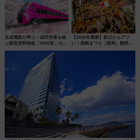
を満喫！
京成電鉄が押上～成田空港を結
【2026年最新】前日からアツ
ぶ新型有料特急「3900形」のコ
い！高崎まつり（群馬）無料観
ンセプト・デザイン公開 愛称
覧エリアから初開催100人みこ
募集も実施
しまで