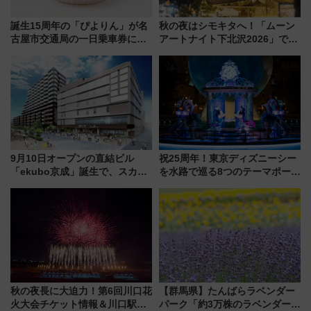
誕生15周年の「ぴよりん」が名
秋の夜はシモキタへ！「ムーン
古屋市交通局の一日乗車券に！
アートナイト下北沢2026」でイ
東山線では貸切電車も登場【限
マーシブシアターやアート巡り
定1万5000枚】
を満喫しよう
9月10日オープンの直結ビル
祝25周年！東京ディズニーシー
「ekubo京成」誕生で、スカイ
を水路で巡る8つのテーマポート
ライナーも停まる巨大ハブ駅・
と限定デコレーションを解説
新鎌ヶ谷はどう変わる？ 全テナ
ント情報も公開！
秋の夜長に大迫力！第6回川口花
【群馬県】たんばらラベンダー
火大会チケット情報＆川口駅か
パーク「約3万株のラベンダー」