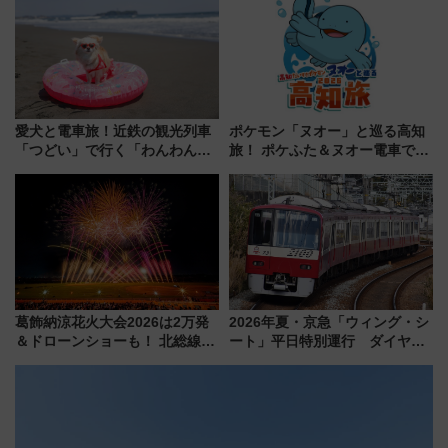
解説！
愛犬と電車旅！近鉄の観光列車
ポケモン「ヌオー」と巡る高知
「つどい」で行く「わんわん列
旅！ ポケふた＆ヌオー電車で楽
車」第5弾！海辺のBBQも楽し
しむ鉄道スタンプラリーで土佐
める日帰りツアー
路の絶景と絶品グルメを満喫！
（7月18日スタート）
葛飾納涼花火大会2026は2万発
2026年夏・京急「ウィング・シ
＆ドローンショーも！ 北総線を
ート」平日特別運行 ダイヤ・
使った穴場アクセスや臨時列
乗車方法を解説！2階建てバスや
車、観覧スポット情報と周辺観
三浦海岸を堪能できるお出かけ
光まとめ（7/28開催）
プランもご紹介