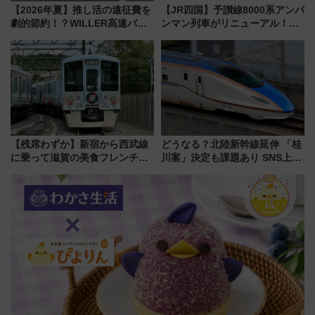
【2026年夏】推し活の遠征費を
【JR四国】予讃線8000系アンパ
劇的節約！？WILLER高速バス
ンマン列車がリニューアル！内
「1km5円セール」やワンコイン
外装デザイン公開 デビューは
温泉の最強ルート 予約期間・
今年12月
対象路線まとめ
【残席わずか】新宿から西武線
どうなる？北陸新幹線延伸 「桂
に乗って滋賀の美食フレンチを
川案」決定も課題あり SNS上の
堪能？ 大人気レストラン列車
声は
「52席の至福」で味わう近江牛
や伝統文化の特別コラボ