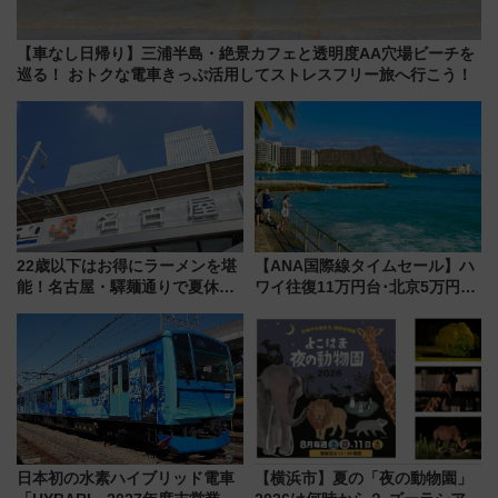
【車なし日帰り】三浦半島・絶景カフェと透明度AA穴場ビーチを
巡る！ おトクな電車きっぷ活用してストレスフリー旅へ行こう！
22歳以下はお得にラーメンを堪
【ANA国際線タイムセール】ハ
能！名古屋・驛麺通りで夏休み
ワイ往復11万円台･北京5万円台
限定「U22応援割り」が7月21日
～、憧れのビジネスクラスも！
よりスタート
来春のGW旅行まで狙える激ア
ツ路線まとめ（8/10まで）
日本初の水素ハイブリッド電車
【横浜市】夏の「夜の動物園」