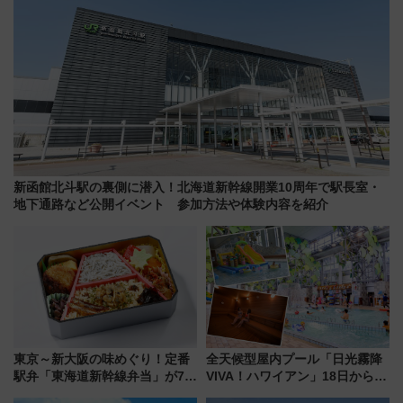
新函館北斗駅の裏側に潜入！北海道新幹線開業10周年で駅長室・
地下通路など公開イベント 参加方法や体験内容を紹介
東京～新大阪の味めぐり！定番
全天候型屋内プール「日光霧降
駅弁「東海道新幹線弁当」が7月
VIVA！ハワイアン」18日から営
21日にリニューアル発売
業開始 小さなお子様連れのフ