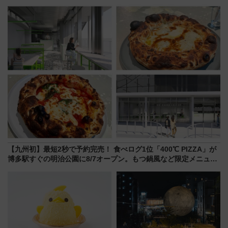
神秘的なデザイン
敬の名作写真も、駅弁フェスも
同時開催！
【九州初】最短2秒で予約完売！ 食べログ1位「400℃ PIZZA」が
博多駅すぐの明治公園に8/7オープン。もつ鍋風など限定メニュー
も