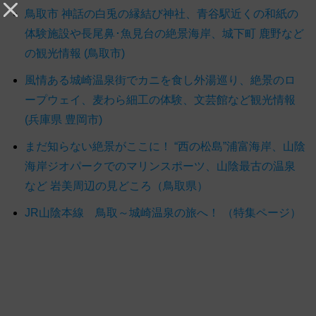
鳥取市 神話の白兎の縁結び神社、青谷駅近くの和紙の
体験施設や長尾鼻･魚見台の絶景海岸、城下町 鹿野など
の観光情報 (鳥取市)
風情ある城崎温泉街でカニを食し外湯巡り、絶景のロ
ープウェイ、麦わら細工の体験、文芸館など観光情報
(兵庫県 豊岡市)
まだ知らない絶景がここに！ “西の松島”浦富海岸、山陰
海岸ジオパークでのマリンスポーツ、山陰最古の温泉
など 岩美周辺の見どころ（鳥取県）
JR山陰本線 鳥取～城崎温泉の旅へ！ （特集ページ）