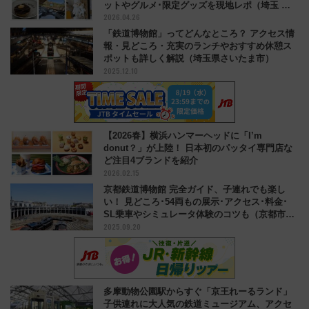
ットやグルメ･限定グッズを現地レポ（埼玉 飯
2026.04.26
能市）
「鉄道博物館」ってどんなところ？ アクセス情
報・見どころ・充実のランチやおすすめ休憩ス
ポットも詳しく解説（埼玉県さいたま市）
2025.12.10
【2026春】横浜ハンマーヘッドに「I’m
donut？」が上陸！ 日本初のパッタイ専門店な
ど注目4ブランドを紹介
2026.02.15
京都鉄道博物館 完全ガイド、子連れでも楽し
い！ 見どころ･54両もの展示･アクセス･料金･
SL乗車やシミュレータ体験のコツも（京都市下
2025.09.20
京区）
多摩動物公園駅からすぐ「京王れーるランド」
子供連れに大人気の鉄道ミュージアム、アクセ