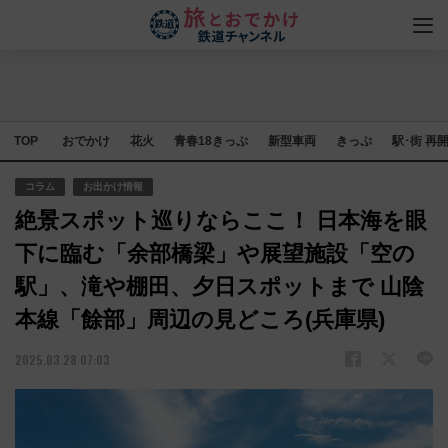
TOP
おでかけ
花火
青春18きっぷ
新型車両
きっぷ
駅･街 再
コラム
お出かけ情報
絶景スポット巡りならここ！ 日本海を眼
下に臨む「余部橋梁」や展望施設「空の
駅」、滝や棚田、夕日スポットまで 山陰
本線「餘部」周辺の見どころ(兵庫県)
2025.03.28 07:03