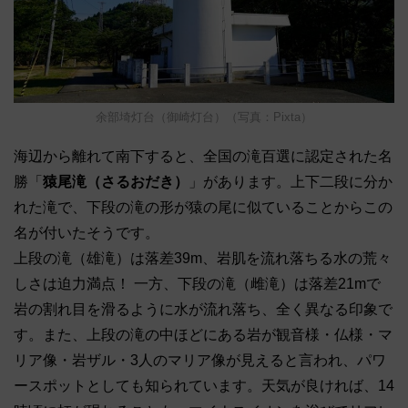
余部埼灯台（御崎灯台）（写真：Pixta）
海辺から離れて南下すると、全国の滝百選に認定された名
勝「
猿尾滝（さるおだき）
」があります。上下二段に分か
れた滝で、下段の滝の形が猿の尾に似ていることからこの
名が付いたそうです。
上段の滝（雄滝）は落差39m、岩肌を流れ落ちる水の荒々
しさは迫力満点！ 一方、下段の滝（雌滝）は落差21mで
岩の割れ目を滑るように水が流れ落ち、全く異なる印象で
す。また、上段の滝の中ほどにある岩が観音様・仏様・マ
リア像・岩ザル・3人のマリア像が見えると言われ、パワ
ースポットとしても知られています。天気が良ければ、14