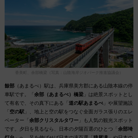
香美町、余部橋梁（写真：山陰海岸ジオパーク推進協議会）
餘部
（あまるべ）駅は、兵庫県美方郡にある山陰本線の停
車駅です。「
余部（あまるべ）橋梁
」は絶景スポットとし
て有名で、その真下にある「
道の駅あまるべ
」や展望施設
「
空の駅
」、地上と空の駅をつなぐ全面ガラス張りのエレ
ベーター「
余部クリスタルタワー
」も人気の観光スポット
です。夕日を見るなら、日本の夕陽百選のひとつ「
余部埼
灯台
」へ。足を伸ばせば日本の滝百選「
猿尾滝
」や日本の