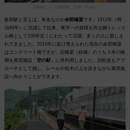
日本海ビューの餘部駅（写真：Pixta）
餘部駅と言えば、有名なのが
余部橋梁
です。1912年（明
治45年）に完成して以来、東洋一の規模を誇る鋼トレッス
ル橋として100年近くにわたって活躍。多くの人に親しま
れてきました。2010年に架け替えられた現在の余部橋梁
はコンクリート橋ですが、旧橋梁（鉄橋）のうち３本の橋
脚を展望施設「
空の駅
」に再利用しました。旧軌道もアプ
ローチとして残し、レールや枕木の上を歩きながら展望施
設へ向かうことができます。