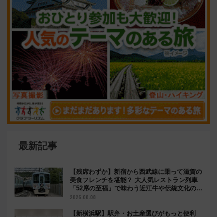
最新記事
【残席わずか】新宿から西武線に乗って滋賀の
美食フレンチを堪能？ 大人気レストラン列車
「52席の至福」で味わう近江牛や伝統文化の特
別コラボ
2026.08.08
【新横浜駅】駅弁・お土産選びがもっと便利