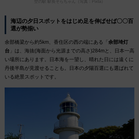
空の駅 駅長そらちゃん（写真：Pixta）
海辺の夕日スポットをはじめ足を伸ばせば〇〇百
選が勢揃い
余部橋梁から約5km、香住区の西の端にある「
余部埼灯
台
」は、海抜(海面から光源までの高さ)284mと、日本一高
い場所にあります。日本海を一望し、晴れた日には遠くに
丹後半島が見渡せることも。日本の夕陽百選にも選ばれて
いる絶景スポットです。