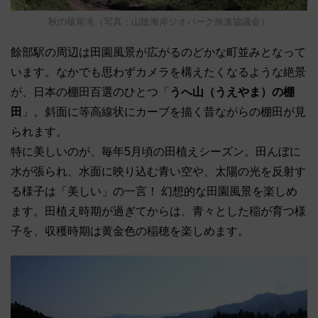
秋の猿尾滝（写真：山陰海岸ジオパーク推進協議会）
餘部駅の周辺は田園風景が広がるのどかな町並みとなって
います。なかでも思わずカメラを構えたくなるような絶景
が、日本の棚田百選のひとつ「
うへ山（うえやま）の棚
田
」。斜面に等高線状にカーブを描く昔ながらの棚田が見
られます。
特に美しいのが、毎年5月頃の田植えシーズン。田んぼに
水が張られ、水面に映り込む青い空や、太陽の光を反射す
る様子は「美しい」の一言！ 幻想的な田園風景を楽しめ
ます。田植え時期が過ぎてからは、青々とした稲が育つ様
子を、収穫時期は黄金色の稲穂を楽しめます。