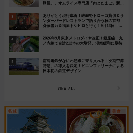
豚饅」、オムライス専門店「肉とたまご」新グ
ルメ続々登場！【2026年8月】
ありがとう現行車両！嵯峨野トロッコ貸切＆サ
ンダーバードレストランで語り合う秋の京都
斉藤雪乃＆福原トシヒロと行く！9月13日「京
都の鉄道満喫ツアー」開催
2026年9月東京メトロダイヤ改正！銀座線・丸
ノ内線で合計212本の大増発、混雑緩和に期待
南海電鉄がなにわ筋線に乗り入れる「次期空港
特急」の導入を決定！ピニンファリーナによる
日本初の鉄道デザイン
VIEW ALL