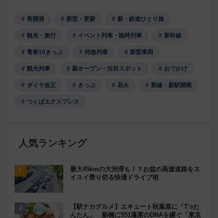
再開発
新型・更新
新・鉄道ひとり旅
観光・旅行
イベント列車・臨時列車
新幹線
青春18きっぷ
特急列車
新型車両
観光列車
新オープン・注目スポット
おでかけ
ダイヤ改正
きっぷ
花火
新線・新駅開業
つくばエクスプレス
人気ランキング
最大45kmの大渋滞も！？お盆の高速道路をス
イスイ乗り切る快適ドライブ術
【駅ナカグルメ】エキュート秋葉原に「T’sた
んたん」 新橋に551蓬莱のDNAを継ぐ「東京