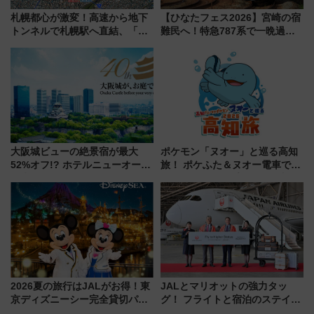
札幌都心が激変！高速から地下
【ひなたフェス2026】宮崎の宿
トンネルで札幌駅へ直結、「創
難民へ！特急787系で一晩過ご
成川通都心アクセス道路」が7月
せる夜間滞在型イベント「スワ
から本格着工、延長4.8km整備
ローおひさま」が救世主に？
事業の全貌
大阪城ビューの絶景宿が最大
ポケモン「ヌオー」と巡る高知
52%オフ!? ホテルニューオータ
旅！ ポケふた＆ヌオー電車で楽
ニ大阪の40周年「夏のタイムセ
しむ鉄道スタンプラリーで土佐
ール」で秋の関西旅を豪華にす
路の絶景と絶品グルメを満喫！
る方法（8月20日まで！）
（7月18日スタート）
2026夏の旅行はJALがお得！東
JALとマリオットの強力タッ
京ディズニーシー完全貸切パー
グ！ フライトと宿泊のステイタ
ティー招待券が当たるキャンペ
スマッチでFLY ON ポイントや