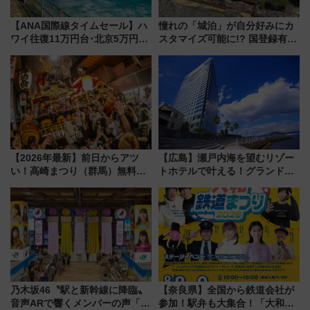
【ANA国際線タイムセール】ハ
憧れの「城泊」が自分好みにカ
ワイ往復11万円台･北京5万円台
スタマイズ可能に!? 国登録有形
～、憧れのビジネスクラスも！
文化財・丸亀城「延寿閣別館」
来春のGW旅行まで狙える激ア
にオーダーメイド型の宿泊プラ
ツ路線まとめ（8/10まで）
ンが誕生！
【2026年最新】前日からアツ
【広島】瀬戸内海を望むリゾー
い！高崎まつり（群馬）無料観
トホテルで叶える！グランドプ
覧エリアから初開催100人みこ
リンスホテル広島のフォトウエ
しまで
ディング＆カジュアルパーティ
ープラン
乃木坂46〝駅と新幹線に降臨〟
【奈良県】全国から鉄道会社が
音声ARで響くメンバーの声「真
参加！駅弁も大集合！「大和鉄