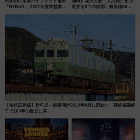
日本初の水素ハイブリッド電車
隅田川花火大会「大混雑」を回
「HYBARI」2027年度末営業運
避する3つの鉄則！銀座線96本
転へ 鉄道・発電・まちづくり
増発･浅草線臨時ダイヤ･スカイ
で水素利活用が加速
ツリー駅の規制まとめ 7/25開催
（2026年）
【名鉄広見線】新可児～御嵩間が2029年4月に廃止へ 存続協議終
了で100年の歴史に幕