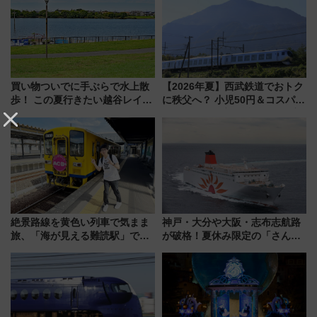
買い物ついでに手ぶらで水上散
【2026年夏】西武鉄道でおトク
歩！ この夏行きたい越谷レイク
に秩父へ？ 小児50円＆コスパ最
タウンの新たな水辺の憩いエリ
強きっぷで「安・近・短」な家
ア「LAKESIDE PARK」（埼玉
族旅行！ 深夜の正丸トンネル探
県越谷市）
検や特急ラビューも
絶景路線を黄色い列車で気まま
神戸・大分や大阪・志布志航路
旅、「海が見える難読駅」で幸
が破格！夏休み限定の「さんふ
せの黄色いハンカチに願いを
らわあスペシャルセール」スタ
「新・鉄道ひとり旅」279回目
ート 夕朝食ビュッフェ付きで
の舞台は「島原鉄道」
快適な船旅はいかが？