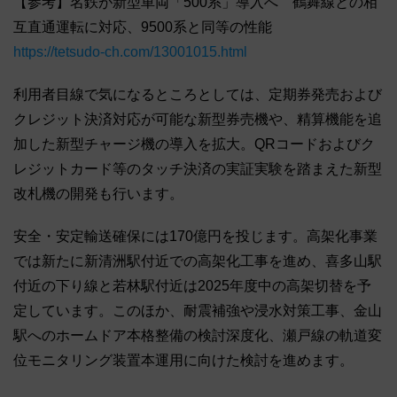
【参考】名鉄が新型車両「500系」導入へ 鶴舞線との相
互直通運転に対応、9500系と同等の性能
https://tetsudo-ch.com/13001015.html
利用者目線で気になるところとしては、定期券発売および
クレジット決済対応が可能な新型券売機や、精算機能を追
加した新型チャージ機の導入を拡大。QRコードおよびク
レジットカード等のタッチ決済の実証実験を踏まえた新型
改札機の開発も行います。
安全・安定輸送確保には170億円を投じます。高架化事業
では新たに新清洲駅付近での高架化工事を進め、喜多山駅
付近の下り線と若林駅付近は2025年度中の高架切替を予
定しています。このほか、耐震補強や浸水対策工事、金山
駅へのホームドア本格整備の検討深度化、瀬戸線の軌道変
位モニタリング装置本運用に向けた検討を進めます。