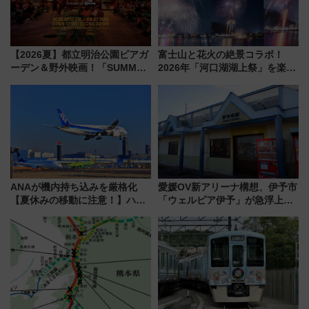
【2026夏】都立明治公園ビアガ
富士山と花火の絶景コラボ！
ーデン＆野外映画！「SUMMER
2026年「河口湖湖上祭」を楽し
LOUNGE」のアクセスと上映ス
む完全ガイド＆鉄道アクセスの
ケジュール 夜風とビール、映画
ススメ
を満喫！
ANAが機内持ち込みを厳格化
愛媛OV新アリーナ構想、伊予市
【夏休みの移動に注意！】ハン
「ウェルピア伊予」が急浮上！
ドバッグやPCケースも対象の
サイボウズ青野社長の参加表明
「身の回り品」新サイズ制限
で探る鉄道アクセスの未来
(40×30×20cm)おさらい