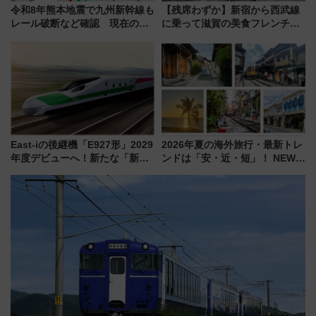
令和8年熊本地震で九州新幹線も
【残席わずか】新宿から西武線
レール破断など確認 現在の運
に乗って滋賀の美食フレンチを
転見合わせ状況と交通網への影
堪能？ 大人気レストラン列車
響
「52席の至福」で味わう近江牛
や伝統文化の特別コラボ
East-iの後継機「E927形」2029
2026年夏の海外旅行・最新トレ
年度デビューへ！新たな「新幹
ンドは「安・近・短」！ NEWT
線専用検測車」の性能を徹底解
調査から読み解く、最新の人気
説【JR東日本】
渡航先TOP5とは？ 円安時代の
旅行術