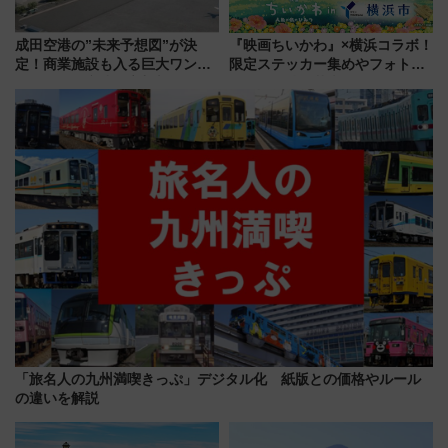
成田空港の”未来予想図”が決
『映画ちいかわ』×横浜コラボ！
定！商業施設も入る巨大ワンタ
限定ステッカー集めやフォトス
ーミナル、京成の高架新駅整備
ポット、特別花火でみなとみら
で新型特急が品川･羽田とを結
いを満喫しよう（花火鑑賞会応
ぶ！ JR空港駅は2面3線化！
募は7/12まで！）
「旅名人の九州満喫きっぷ」デジタル化 紙版との価格やルール
の違いを解説