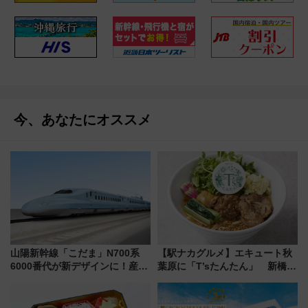
今、あなたにオススメ
山陽新幹線「こだま」N700系
【駅ナカグルメ】エキュート秋
6000番代が新デザインに！産学
葉原に「T’sたんたん」 新橋に
連携で描く瀬戸内の波模様 運
551蓬莱のDNAを継ぐ「東京豚
用は今冬から
饅」、オムライス専門店「肉と
たまご」新グルメ続々登場！