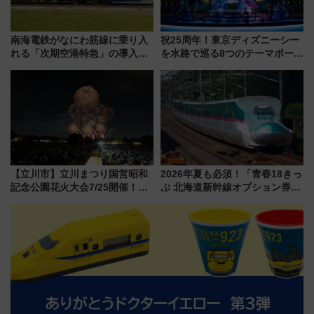
南海電鉄がなにわ筋線に乗り入
祝25周年！東京ディズニーシー
れる「次期空港特急」の導入を
を水路で巡る8つのテーマポート
決定！ピニンファリーナによる
と限定デコレーションを解説
日本初の鉄道デザイン
【立川市】立川まつり国営昭和
2026年夏も必須！「青春18きっ
記念公園花火大会7/25開催！
ぷ 北海道新幹線オプション券」
5000発の花火が夜を彩る 今年は
自動改札対応ルールと途中下車
混雑に要注意、その理由は
の罠