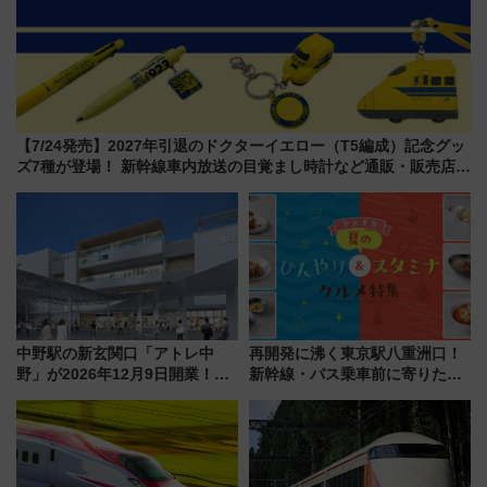
【7/24発売】2027年引退のドクターイエロー（T5編成）記念グッ
ズ7種が登場！ 新幹線車内放送の目覚まし時計など通販・販売店舗
まとめ
中野駅の新玄関口「アトレ中
再開発に沸く東京駅八重洲口！
野」が2026年12月9日開業！新
新幹線・バス乗車前に寄りたい
改札直結で屋上BBQも楽しめる
「ヤエチカ」2026年夏の「ひん
注目スポット
やり＆スタミナグルメ」6選【新
店舗も！】