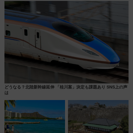
ーン始まる 条件は「夏の国内
上級会員資格を効率よく獲得す
線に2回搭乗」
る方法を解説
どうなる？北陸新幹線延伸 「桂川案」決定も課題あり SNS上の声
は