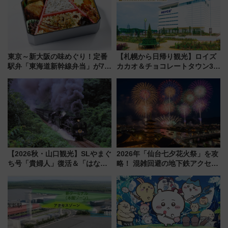
【2026年8月】
東京～新大阪の味めぐり！定番
【札幌から日帰り観光】ロイズ
駅弁「東海道新幹線弁当」が7月
カカオ＆チョコレートタウン3周
21日にリニューアル発売
年！ 9月は入場料半額やチョコ
詰め放題を開催、ロイズタウン
駅からのアクセスも
【2026秋・山口観光】SLやまぐ
2026年「仙台七夕花火祭」を攻
ち号「貴婦人」復活＆「はなあ
略！ 混雑回避の地下鉄アクセス
かり」初走行区間も！山口DCの
からまだ買える有料席情報、花
注目観光列車まとめ きっぷの取
火前に楽しむ仙台観光ルートま
り方は？
で解説！