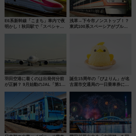
E6系新幹線「こまち」車内で夜
浅草→下今市ノンストップ！？
明かし！秋田駅で「スペシャル
東武100系スペーシアがブルー
ナイト」8月開催、料金や予約方
リボン賞35周年記念で「デビュ
法は？
ー当時の停車駅」を再現 運転
時刻や特急券の買い方を紹介
羽田空港に着くのは出発何分前
誕生15周年の「ぴよりん」が名
が正解？ 9月始動のJAL「第1タ
古屋市交通局の一日乗車券に！
ーミナル北側サテライト」は徒
東山線では貸切電車も登場【限
歩1キロ超え！ 知っておきたい
定1万5000枚】
変更点まとめ