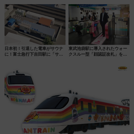
夏の全国ツアー2026」
道まつり2026」が8月8日・9日
に開催決定
日本初！引退した電車がサウナ
東武池袋駅に導入されたウォー
に！富士急行下吉田駅に「サ電
クスルー型「顔認証改札」を見
（SADEN）」2026年12月開
る 低コストで「顔パス」実装
業 行き交う電車の音や振動を
感じながら「ととのう」新感覚