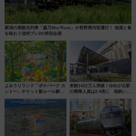
新潟の酒観光列車「越乃Shu*Kura」が長野県内初運行！ 地酒と食
を味わう信州プレDC特別企画
よみうりランド「ポケパーク カ
来館1422万人突破！ゆめが丘駅
ントー」チケット新ルール解
の乗降人員は2.4倍に 相鉄いず
説！購入制限の緩和と入場時の
み野線「ゆめが丘ソラトス」2周
本人確認が11月スタート
年祭にそうにゃん＆DB.スター
マンが登場