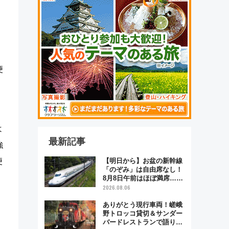
便
向
よ
最新記事
強
便
【明日から】お盆の新幹線
「のぞみ」は自由席なし！
8月8日午前はほぼ満席…で
も数時間ズラせば空きが見
2026.08.06
つかることも 混雑避ける
「空席」探しのコツ
ありがとう現行車両！嵯峨
野トロッコ貸切＆サンダー
バードレストランで語り合