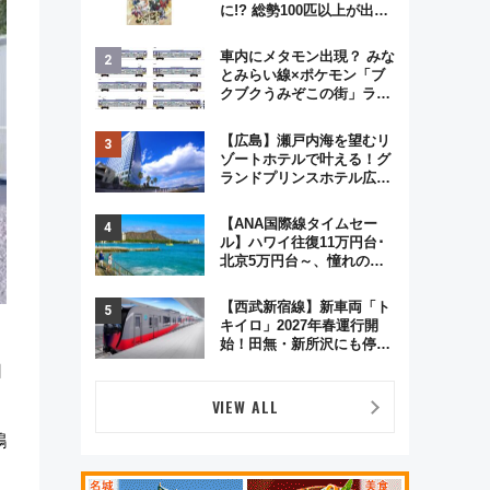
に!? 総勢100匹以上が出現
「レジェンドリサーチ」本
格謎解き・グッズ情報まと
車内にメタモン出現？ みな
め
とみらい線×ポケモン「ブ
クブクうみぞこの街」ラッ
ピング電車が運行開始に！
この夏は直通列車で横浜
【広島】瀬戸内海を望むリ
へ！
ゾートホテルで叶える！グ
ランドプリンスホテル広島
のフォトウエディング＆カ
ジュアルパーティープラン
【ANA国際線タイムセー
ル】ハワイ往復11万円台･
北京5万円台～、憧れのビ
ジネスクラスも！来春の
GW旅行まで狙える激アツ
【西武新宿線】新車両「ト
路線まとめ（8/10まで）
キイロ」2027年春運行開
始！田無・新所沢にも停
車 2028年春には「第2
口
弾」も
VIEW ALL
鵜