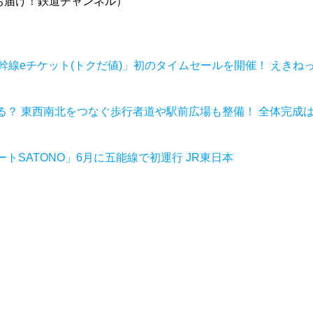
お届け！鉄道チャンネル）
幹線eチケット(トクだ値)」初のタイムセールを開催！ えきね
？ 東西南北をつなぐ歩行者道や駅前広場も整備！ 全体完成
SATONO」6月に五能線で初運行 JR東日本