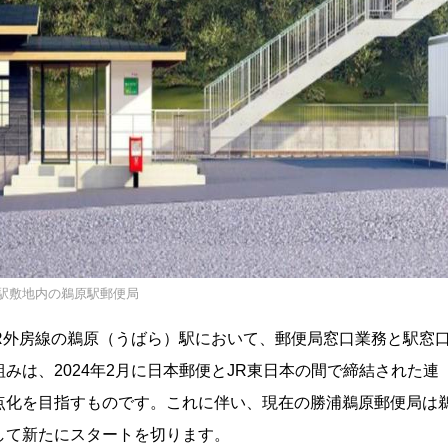
駅敷地内の鵜原駅郵便局
あるJR外房線の鵜原（うばら）駅において、郵便局窓口業務と駅窓
みは、2024年2月に日本郵便とJR東日本の間で締結された連
点化を目指すものです。これに伴い、現在の勝浦鵜原郵便局は
して新たにスタートを切ります。