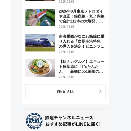
う秋の京都 斉藤雪乃＆福
2026.08.06
原トシヒロと行く！9月13
日「京都の鉄道満喫ツア
2026年9月東京メトロダイ
ー」開催
ヤ改正！銀座線・丸ノ内線
で合計212本の大増発、混
雑緩和に期待
2026.08.06
南海電鉄がなにわ筋線に乗
り入れる「次期空港特急」
の導入を決定！ピニンファ
リーナによる日本初の鉄道
2026.08.06
デザイン
【駅ナカグルメ】エキュー
ト秋葉原に「T’sたんた
ん」 新橋に551蓬莱の
DNAを継ぐ「東京豚饅」、
2026.08.06
オムライス専門店「肉とた
まご」新グルメ続々登場！
VIEW ALL
【2026年8月】