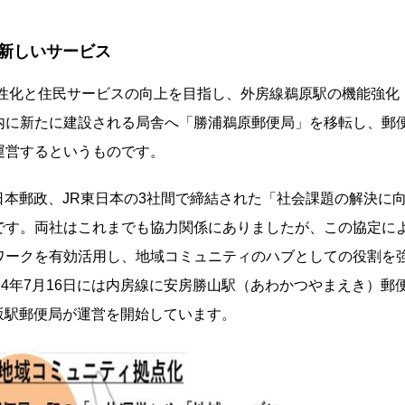
新しいサービス
活性化と住民サービスの向上を目指し、外房線鵜原駅の機能強化
内に新たに建設される局舎へ「勝浦鵜原郵便局」を移転し、郵
運営するというものです。
、日本郵政、JR東日本の3社間で締結された「社会課題の解決に
です。両社はこれまでも協力関係にありましたが、この協定に
ワークを有効活用し、地域コミュニティのハブとしての役割を
24年7月16日には内房線に安房勝山駅（あわかつやまえき）郵
須坂駅郵便局が運営を開始しています。