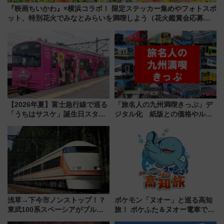
『映画ちいかわ』×横浜コラボ！ 限定ステッカー集めやフォトスポ
ット、特別花火でみなとみらいを満喫しよう（花火鑑賞会応募は
7/12まで！）
【2026年夏】富士急行線で巡る
「旅名人の九州満喫きっぷ」デ
「うちはサスケ」誕生日スタン
ジタル化 紙版との価格やルー
プラリー！富士急ハイランド限
ルの違いを解説
定グルメ＆グッズ徹底ガイド
浅草→下今市ノンストップ！？
ポケモン「ヌオー」と巡る高知
東武100系スペーシアがブルー
旅！ ポケふた＆ヌオー電車で楽
リボン賞35周年記念で「デビュ
しむ鉄道スタンプラリーで土佐