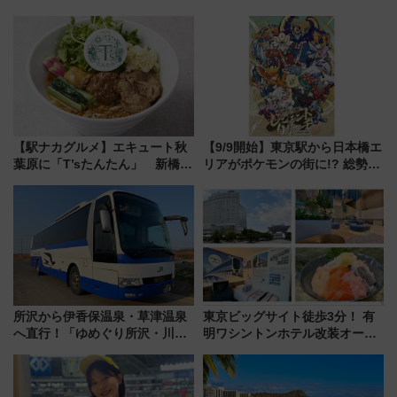
【駅ナカグルメ】エキュート秋
【9/9開始】東京駅から日本橋エ
葉原に「T’sたんたん」 新橋に
リアがポケモンの街に!? 総勢
551蓬莱のDNAを継ぐ「東京豚
100匹以上が出現「レジェンド
饅」、オムライス専門店「肉と
リサーチ」本格謎解き・グッズ
たまご」新グルメ続々登場！
情報まとめ
【2026年8月】
所沢から伊香保温泉・草津温泉
東京ビッグサイト徒歩3分！ 有
へ直行！「ゆめぐり所沢・川越
明ワシントンホテル改装オープ
号」で群馬の温泉旅をもっと気
ン直前「ゆりかもめ運転台付き
軽に 運行ダイヤ・運賃を解説
客室」や海鮮丼が人気の朝食ビ
ュッフェを現地レポ