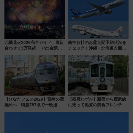
ー当時の停車駅」を再現 運転
路の絶景と絶品グルメを満喫！
時刻や特急券の買い方を紹介
（7月18日スタート）
北國花火2026完全ガイド、両日
航空各社のお盆期間予約状況を
合わせて3万発超！ 7/25金沢大
チェック！沖縄・北海道方面は
会・8/1川北大会の2つの花火大
予約急増中、いまから狙うべき
会の日程・アクセス・観覧席ま
日は？
とめ（石川県）
【ひなたフェス2026】宮崎の宿
【残席わずか】新宿から西武線
難民へ！特急787系で一晩過ご
に乗って滋賀の美食フレンチを
せる夜間滞在型イベント「スワ
堪能？ 大人気レストラン列車
ローおひさま」が救世主に？
「52席の至福」で味わう近江牛
や伝統文化の特別コラボ