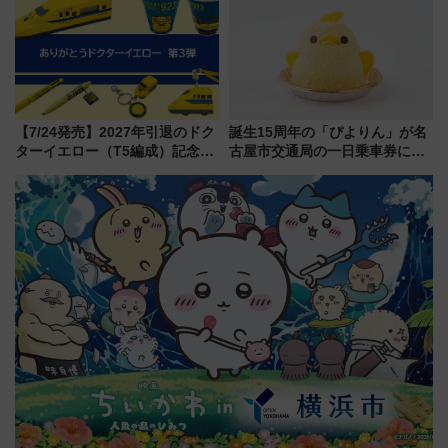
【7/24発売】2027年引退のドク
誕生15周年の「ぴよりん」が名
ターイエロー（T5編成）記念グ
古屋市交通局の一日乗車券に！
ッズ7種が登場！ 新幹線車内放
東山線では貸切電車も登場【限
送の目覚まし時計など通販・販
定1万5000枚】
売店舗まとめ