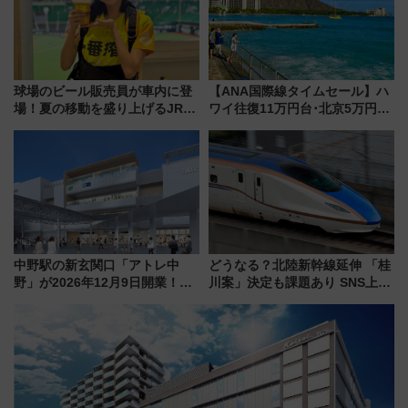
球場のビール販売員が車内に登
【ANA国際線タイムセール】ハ
場！夏の移動を盛り上げるJR九
ワイ往復11万円台･北京5万円台
州「ビール新幹線」7月31日・8
～、憧れのビジネスクラスも！
月7日限定 ソフトバンクホーク
来春のGW旅行まで狙える激ア
スとコラボ
ツ路線まとめ（8/10まで）
中野駅の新玄関口「アトレ中
どうなる？北陸新幹線延伸 「桂
野」が2026年12月9日開業！新
川案」決定も課題あり SNS上の
改札直結で屋上BBQも楽しめる
声は
注目スポット