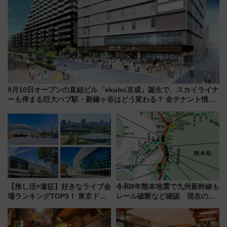
9月10日オープンの直結ビル「ekubo京成」誕生で、スカイライナ
ーも停まる巨大ハブ駅・新鎌ヶ谷はどう変わる？ 全テナント情報
も公開！
【推し活×遠征】好きなライブ会
令和8年熊本地震で九州新幹線も
場ランキングTOP3！ 東京ドー
レール破断など確認 現在の運
ムや大阪城ホールが選ばれる理
転見合わせ状況と交通網への影
由と交通アクセス術、ライブ会
響
場に何を求める？