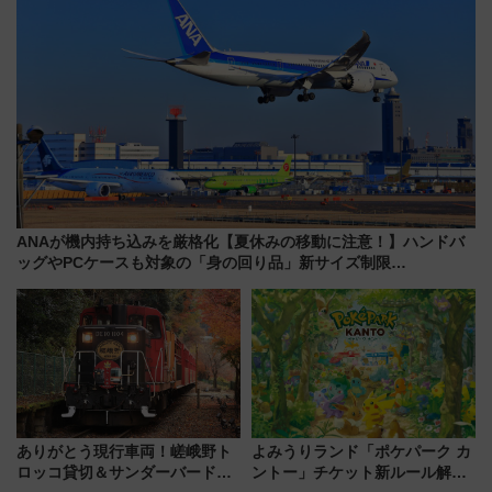
ANAが機内持ち込みを厳格化【夏休みの移動に注意！】ハンドバ
ッグやPCケースも対象の「身の回り品」新サイズ制限
(40×30×20cm)おさらい
ありがとう現行車両！嵯峨野ト
よみうりランド「ポケパーク カ
ロッコ貸切＆サンダーバードレ
ントー」チケット新ルール解