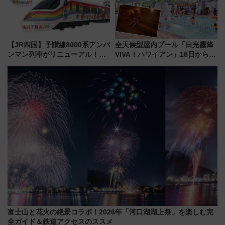
【JR四国】予讃線8000系アンパ
全天候型屋内プール「日光霧降
ンマン列車がリニューアル！内
VIVA！ハワイアン」18日から営
外装デザイン公開 デビューは
業開始 小さなお子様連れのフ
今年12月
ァミリーから大人まで幅広い世
代が一日中楽しる夏のリゾート
を楽しんで
富士山と花火の絶景コラボ！2026年「河口湖湖上祭」を楽しむ完
全ガイド＆鉄道アクセスのススメ