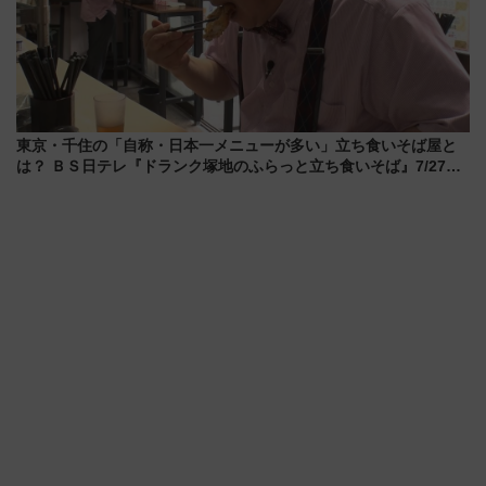
東京・千住の「自称・日本一メニューが多い」立ち食いそば屋と
は？ ＢＳ日テレ『ドランク塚地のふらっと立ち食いそば』7/27夜
10時～放送