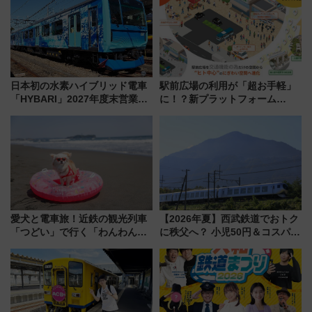
日本初の水素ハイブリッド電車
駅前広場の利用が「超お手軽」
「HYBARI」2027年度末営業運
に！？新プラットフォーム
転へ 鉄道・発電・まちづくり
「HirakeBA」8月3日始動、ス
で水素利活用が加速
マホで簡単申請 物販や演奏会な
どに【JR東日本】
愛犬と電車旅！近鉄の観光列車
【2026年夏】西武鉄道でおトク
「つどい」で行く「わんわん列
に秩父へ？ 小児50円＆コスパ最
車」第5弾！海辺のBBQも楽し
強きっぷで「安・近・短」な家
める日帰りツアー
族旅行！ 深夜の正丸トンネル探
検や特急ラビューも