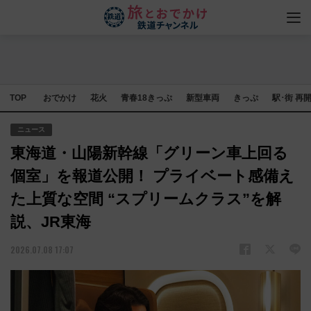
TOP
おでかけ
花火
青春18きっぷ
新型車両
きっぷ
駅･街 再
ニュース
東海道・山陽新幹線「グリーン車上回る
個室」を報道公開！ プライベート感備え
た上質な空間 “スプリームクラス”を解
説、JR東海
2026.07.08 17:07