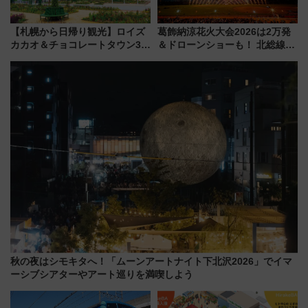
【札幌から日帰り観光】ロイズ
葛飾納涼花火大会2026は2万発
カカオ＆チョコレートタウン3周
＆ドローンショーも！ 北総線を
年！ 9月は入場料半額やチョコ
使った穴場アクセスや臨時列
詰め放題を開催、ロイズタウン
車、観覧スポット情報と周辺観
駅からのアクセスも
光まとめ（7/28開催）
秋の夜はシモキタへ！「ムーンアートナイト下北沢2026」でイマ
ーシブシアターやアート巡りを満喫しよう