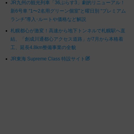
JR九州の観光列車「36ぷらす3」劇的リニューアル！
新6号車 “1〜2名用グリーン個室”と曜日別 “プレミアム
ランチ”導入･ルートや価格など解説
札幌都心が激変！高速から地下トンネルで札幌駅へ直
結、「創成川通都心アクセス道路」が7月から本格着
工、延長4.8km整備事業の全貌
JR東海 Supreme Class 特設サイト