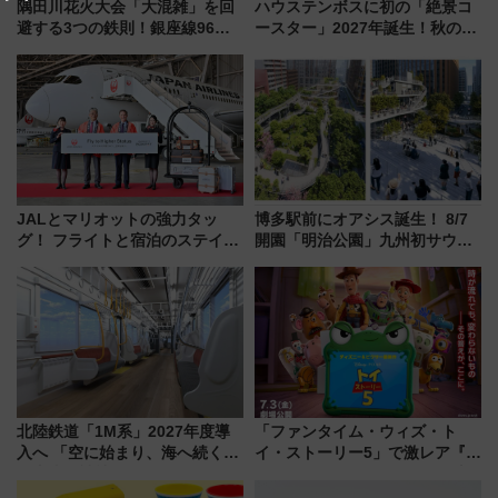
隅田川花火大会「大混雑」を回
ハウステンボスに初の「絶景コ
避する3つの鉄則！銀座線96本
ースター」2027年誕生！秋の
増発･浅草線臨時ダイヤ･スカイ
「すんごいハロウィン」見どこ
ツリー駅の規制まとめ 7/25開催
ろも一挙紹介
（2026年）
JALとマリオットの強力タッ
博多駅前にオアシス誕生！ 8/7
グ！ フライトと宿泊のステイタ
開園「明治公園」九州初サウナ
スマッチでFLY ON ポイントや
TOTOPAや日本一のピザなど絶
上級会員資格を効率よく獲得す
品グルメ登場で駅前の過ごし方
る方法を解説
はどう変わる？
北陸鉄道「1M系」2027年度導
「ファンタイム・ウィズ・ト
入へ 「空に始まり、海へ続く」
イ・ストーリー5」で激レア『ロ
白山比咩神社をモチーフにした
ルカナ』カードをゲット！最新
神秘的なデザイン
デコレーションも徹底解説