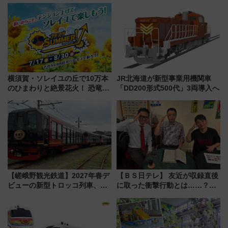
ストランで語り合う秋の京都
説！購入制限の緩和と入場時の
斉藤雪乃＆福原トシヒロと行
本人確認が11月スタート
く！9月13日「京都の鉄道満喫
ツアー」開催
横須賀・ソレイユの丘で10万本
JR北海道が新型事業用機関車
のひまわりと絶景花火！ 恐竜や
「DD200形式500代」3両導入へ
ドッグプールなど三浦半島の日
帰りお出かけ最新情報（2026年
7月17日～開催）
【嵯峨野観光鉄道】2027年春デ
【ＢＳ日テレ】 友近が収録直後
ビューの新型トロッコ列車、い
に取った衝撃行動とは……？
よいよ試運転開始へ！現行車両
『友近・礼二の妄想トレイン』
は2026年で引退
で極上の夏祭り鉄道旅を放送