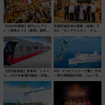
【2026年最新】前日からアツ
有楽町線延伸の新駅（仮称）千
い！高崎まつり（群馬）無料観
石に「ダンデライオン・チョコ
覧エリアから初開催100人みこ
レート」が出店！ 東京メトロが
しまで
1億円出資で挑む新時代のまちづ
くりとは？
【西武新宿線】新車両「トキイ
HIS「4つのフェリーで繋ぐ 日本
ロ」2027年春運行開始！田無・
一周大満喫旅8日間」とは？天橋
新所沢にも停車 2028年春には
立・小樽・日光東照宮など全国
「第2弾」も
の絶景＆限定グルメを網羅！煩
雑な手続きも不要でお手軽に楽
しめるプランが登場