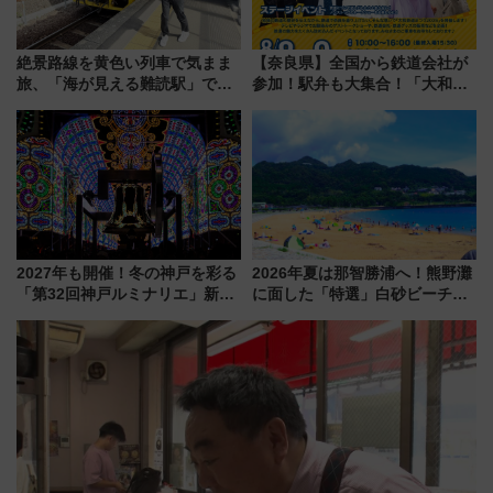
絶景路線を黄色い列車で気まま
【奈良県】全国から鉄道会社が
旅、「海が見える難読駅」で幸
参加！駅弁も大集合！「大和鉄
せの黄色いハンカチに願いを
道まつり2026」が8月8日・9日
「新・鉄道ひとり旅」279回目
に開催決定
の舞台は「島原鉄道」
2027年も開催！冬の神戸を彩る
2026年夏は那智勝浦へ！熊野灘
「第32回神戸ルミナリエ」新た
に面した「特選」白砂ビーチは
な「希望の鐘」とともに震災の
必見 「第17回那智勝浦町花火大
記憶を次世代へ
会」は8月11日開催！