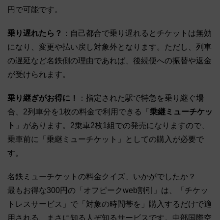
円で可能です。
乗り遅れたら？
：自己都合で乗り遅れるとチケットは無効
になり、変更や払い戻し対象外となります。ただし、列車
の遅延など名鉄側の理由であれば、後続便への振替や返金
が受けられます。
乗り継ぎがお得に！
：指定された駅で特急を乗り継ぐ場
合、2列車分を1枚の料金で利用できる「
乗継ミューチケッ
ト
」があります。2乗車2枚1組での発売になりますので、
乗車前に「乗継ミューチケット」としての購入が必要で
す。
名鉄ミューチケットの料金クイズ、いかがでしたか？
最もお得な300円の「オフピークweb割引」は、「チケッ
トレスサービス」で「対象の時間帯を」購入するだけで適
用される、まさに知る人ぞ知るサービスです。中部国際空