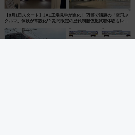
【8月1日スタート】JAL工場見学が進化！ 万博で話題の「空飛ぶ
クルマ」体験が常設化!? 期間限定の歴代制服仮想試着体験もレポ
ート
【嵯峨野観光鉄道】2027年春デ
車内にメタモン出現？ みなとみ
ビューの新型トロッコ列車、い
らい線×ポケモン「ブクブクうみ
よいよ試運転開始へ！現行車両
ぞこの街」ラッピング電車が運
は2026年で引退
行開始に！ この夏は直通列車で
横浜へ！
秋の夜はシモキタへ！「ムーン
北國花火2026完全ガイド、両日