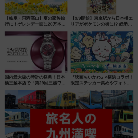
【岐阜・飛騨高山】夏の家族旅
【9/9開始】東京駅から日本橋エ
行に！ゲレンデ一面に20万本の
リアがポケモンの街に!? 総勢
ひまわりが咲き誇る「アルコピ
100匹以上が出現「レジェンド
アひまわり園」開園
リサーチ」本格謎解き・グッズ
情報まとめ
国内最大級の時計の祭典！日本
『映画ちいかわ』×横浜コラボ！
橋三越本店で「第29回三越ワー
限定ステッカー集めやフォトス
ルドウォッチフェア」開幕
ポット、特別花火でみなとみら
【2026年8月5日～25日】
いを満喫しよう（花火鑑賞会応
募は7/12まで！）