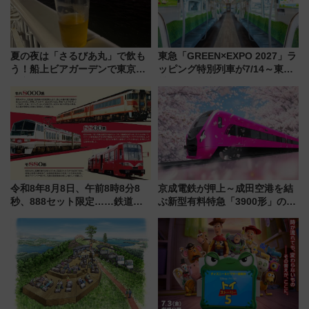
夏の夜は「さるびあ丸」で飲も
東急「GREEN×EXPO 2027」ラ
う！船上ビアガーデンで東京湾
ッピング特別列車が7/14～東
の夜景を眺めながら軽く一
横・田園都市・目黒線でデビュ
杯……工場直送生ビールや島グ
ー！ 注目の編成やデザインまと
ルメが美味い
め
令和8年8月8日、午前8時8分8
京成電鉄が押上～成田空港を結
秒、888セット限定……鉄道各
ぶ新型有料特急「3900形」のコ
社の「8・8・8」な記念きっぷ
ンセプト・デザイン公開 愛称
たち
募集も実施