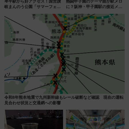
琴平駅から好アクセス！国営讃
熱闘甲子園のテーマ曲が駅メロ
岐まんのう公園「サマーフェス
に？阪神・甲子園駅の接近メロ
タ」コキアに、ひまわりに、カ
ディがVaundy「かげろう」×向
ブトムシに楽しいがいっぱい
谷実アレンジの特別仕様へ、8月
5日始発から
令和8年熊本地震で九州新幹線もレール破断など確認 現在の運転
見合わせ状況と交通網への影響