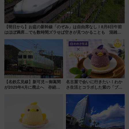
【明日から】お盆の新幹線「のぞみ」は自由席なし！8月8日午前
はほぼ満席…でも数時間ズラせば空きが見つかることも 混雑避
ける「空席」探しのコツ
【名鉄広見線】新可児～御嵩間
名古屋で会いに行きたい！わか
が2029年4月に廃止へ 存続協
さ生活とコラボした紫の「ブル
議終了で100年の歴史に幕
ーベリーぴよりん」期間限定販
売