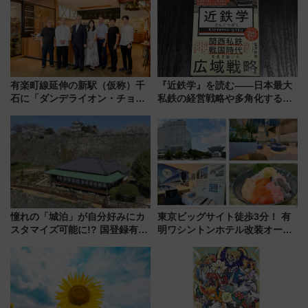
有楽町線延伸の新駅（仮称）千
『近鉄学』を読む――日本最大
石に「ダンデライオン・チョコ
私鉄の経営戦略や多角化する事
レート」が出店！ 東京メトロが
業の根底にある考えを浮き彫り
1億円出資で挑む新時代のまちづ
にする一冊
くりとは？
憧れの「城泊」が自分好みにカ
東京ビッグサイト徒歩3分！ 有
スタマイズ可能に!? 国登録有形
明ワシントンホテル改装オープ
文化財・丸亀城「延寿閣別館」
ン直前「ゆりかもめ運転台付き
にオーダーメイド型の宿泊プラ
客室」や海鮮丼が人気の朝食ビ
ンが誕生！
ュッフェを現地レポ