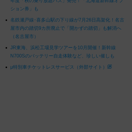
年度「秋の乗り放題パス」発売！「北海道新幹線オプ
ション券」も
名鉄瀬戸線･喜多山駅の下り線が7月26日高架化！名古
屋市内の踏切9カ所廃止で「開かずの踏切」も解消へ
（名古屋市）
JR東海、浜松工場見学ツアーを10月開催！新幹線
N700Sのバッテリー自走体験など、珍しい催しも
μ特別車チケットレスサービス（外部サイト）