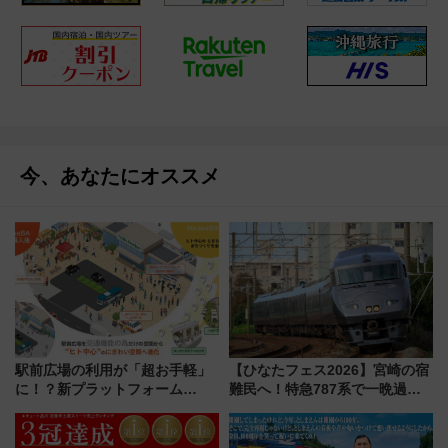
今、あなたにオススメ
駅前広場の利用が「超お手軽」
【ひなたフェス2026】宮崎の宿
に！？新プラットフォーム
難民へ！特急787系で一晩過ご
「HirakeBA」8月3日始動、ス
せる夜間滞在型イベント「スワ
マホで簡単申請 物販や演奏会な
ローおひさま」が救世主に？
どに【JR東日本】