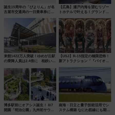
誕生15周年の「ぴよりん」が名
【広島】瀬戸内海を望むリゾー
古屋市交通局の一日乗車券に！
トホテルで叶える！グランドプ
東山線では貸切電車も登場【限
リンスホテル広島のフォトウエ
定1万5000枚】
ディング＆カジュアルパーティ
ープラン
来館1422万人突破！ゆめが丘駅
【USJ】R-15指定の極限恐怖！
の乗降人員は2.4倍に 相鉄いず
新アトラクション「『バイオハ
み野線「ゆめが丘ソラトス」2周
ザード レクイエム』 ザ・ダイ
年祭にそうにゃん＆DB.スター
ブ」今秋登場 ―予測不能の恐
マンが登場
怖に泣き叫べ―
博多駅前にオアシス誕生！ 8/7
南海・日立と量子技術活用でシ
開園「明治公園」九州初サウナ
ステム構築 なにわ筋線にも期待
TOTOPAや日本一のピザなど絶
乗務員・車両計画作業を短縮へ