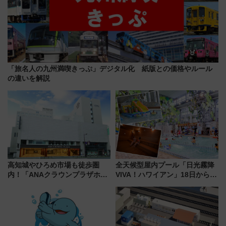
「旅名人の九州満喫きっぷ」デジタル化 紙版との価格やルール
の違いを解説
高知城やひろめ市場も徒歩圏
全天候型屋内プール「日光霧降
内！「ANAクラウンプラザホテ
VIVA！ハワイアン」18日から営
ル高知」が8月開業
業開始 小さなお子様連れのフ
ァミリーから大人まで幅広い世
代が一日中楽しる夏のリゾート
を楽しんで