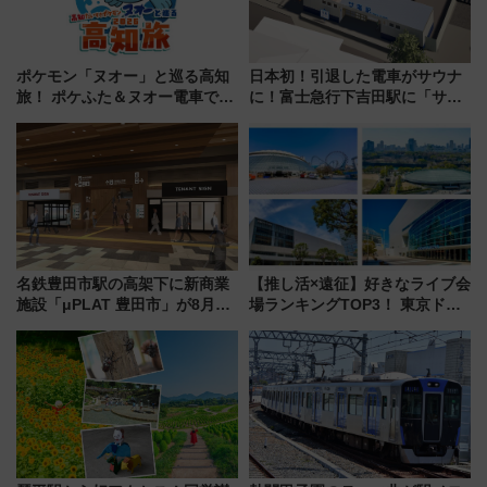
ポケモン「ヌオー」と巡る高知
日本初！引退した電車がサウナ
旅！ ポケふた＆ヌオー電車で楽
に！富士急行下吉田駅に「サ電
しむ鉄道スタンプラリーで土佐
（SADEN）」2026年12月開
路の絶景と絶品グルメを満喫！
業 行き交う電車の音や振動を
（7月18日スタート）
感じながら「ととのう」新感覚
名鉄豊田市駅の高架下に新商業
【推し活×遠征】好きなライブ会
施設「μPLAT 豊田市」が8月26
場ランキングTOP3！ 東京ドー
日開業！全8店舗が出店し街の新
ムや大阪城ホールが選ばれる理
たな玄関口へ
由と交通アクセス術、ライブ会
場に何を求める？