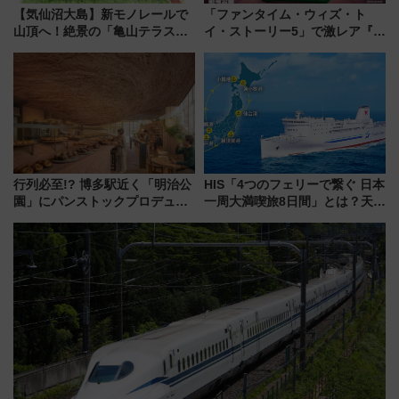
【気仙沼大島】新モノレールで
「ファンタイム・ウィズ・ト
山頂へ！絶景の「亀山テラス
イ・ストーリー5」で激レア『ロ
360°」が7月19日オープン、休
ルカナ』カードをゲット！最新
暇村のお得な日帰りプランも登
デコレーションも徹底解説
場
行列必至!? 博多駅近く「明治公
HIS「4つのフェリーで繋ぐ 日本
園」にパンストックプロデュー
一周大満喫旅8日間」とは？天橋
スの新業態『Land Bageri』8/7
立・小樽・日光東照宮など全国
オープン 秋からはビストロ営業
の絶景＆限定グルメを網羅！煩
も！
雑な手続きも不要でお手軽に楽
しめるプランが登場