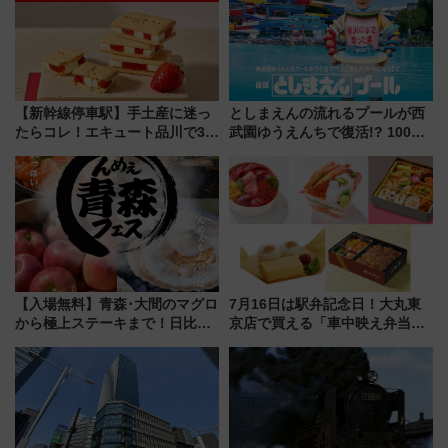
【新幹線停車駅】手土産に迷っ
としまえんの流れるプールが西
たらコレ！エキュート品川で3年
武園ゆうえんちで復活!? 100周
連続売上1位を獲得した定番手土
年記念企画＆「春日のうん○スラ
産スイーツとは？
イダー」に注目 2026年夏は所
沢へ遊びに行こう
【入場無料】青森･大間のマグロ
7月16日は駅弁記念日！大丸東
から極上ステーキまで！日比谷
京店で買える「車中映え弁当」
公園で「んめぇ青森フェス」と
フェア【2026年夏】
人気フードフェス「肉祭」が同
時開催に！