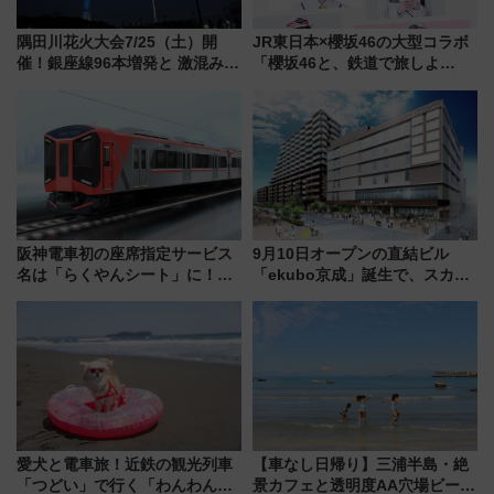
隅田川花火大会7/25（土）開
JR東日本×櫻坂46の大型コラボ
催！銀座線96本増発と 激混みの
「櫻坂46と、鉄道で旅しよ
「浅草駅」を回避する最寄り駅･
う。」が7月20日より始動！新
アクセス攻略法、2万発の花火が
潟・長野・庄内へ
都心の夜に！
阪神電車初の座席指定サービス
9月10日オープンの直結ビル
名は「らくやんシート」に！新
「ekubo京成」誕生で、スカイ
型3000系で大阪梅田～山陽姫路
ライナーも停まる巨大ハブ駅・
を快適移動
新鎌ヶ谷はどう変わる？ 全テナ
ント情報も公開！
愛犬と電車旅！近鉄の観光列車
【車なし日帰り】三浦半島・絶
「つどい」で行く「わんわん列
景カフェと透明度AA穴場ビーチ