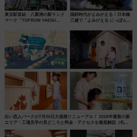
東京駅直結・八重洲の新ランド
国鉄時代がよみがえる！日本橋
マーク「TOFROM YAESU
三越で「よみがえる にっぽんの
TOWER」9/10開業！ 雨に濡れ
鉄道展」7/22-8/3開催、広田尚
ないバスターミナル直結でスキ
敬の名作写真も、駅弁フェスも
マ時間が充実
同時開催！
白い恋人パークが7月30日大規模リニューアル！ 2026年最新の新
エリア・工場見学の見どころと料金・アクセスを徹底解説（札幌
市）