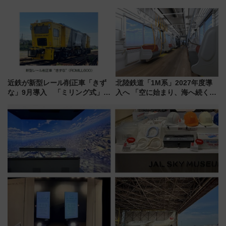
車」第5弾！海辺のBBQも楽し
を巡る！ おトクな電車きっぷ活
める日帰りツアー
用してストレスフリー旅へ行こ
う！
近鉄が新型レール削正車「きず
北陸鉄道「1M系」2027年度導
な」9月導入 「ミリング式」採
入へ 「空に始まり、海へ続く」
用でメンテナンス作業を効率
白山比咩神社をモチーフにした
化！安全性や乗り心地の向上に
神秘的なデザイン
貢献するだけでなく、全線区で
活躍するための仕組みも