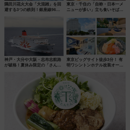
隅田川花火大会「大混雑」を回
東京・千住の「自称・日本一メ
避する3つの鉄則！銀座線96本
ニューが多い」立ち食いそば屋
増発･浅草線臨時ダイヤ･スカイ
とは？ ＢＳ日テレ『ドランク塚
ツリー駅の規制まとめ 7/25開催
地のふらっと立ち食いそば』
（2026年）
7/27夜10時～放送
神戸・大分や大阪・志布志航路
東京ビッグサイト徒歩3分！ 有
が破格！夏休み限定の「さんふ
明ワシントンホテル改装オープ
らわあスペシャルセール」スタ
ン直前「ゆりかもめ運転台付き
ート 夕朝食ビュッフェ付きで
客室」や海鮮丼が人気の朝食ビ
快適な船旅はいかが？
ュッフェを現地レポ