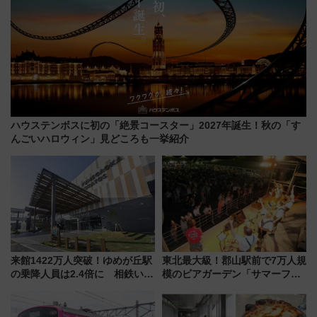
ハウステンボスに初の「絶景コースター」2027年誕生！秋の「す
んごいハロウィン」見どころも一挙紹介
来館1422万人突破！ゆめが丘駅
東北最大級！郡山駅前で7万人規
の乗降人員は2.4倍に 相鉄いず
模のビアガーデン「サマーフェ
み野線「ゆめが丘ソラトス」2周
スタ IN KORIYAMA 2026」
年祭にそうにゃん＆DB.スター
7/24-26開催！ 有料席はJRE
マンが登場
MALLで予約可能