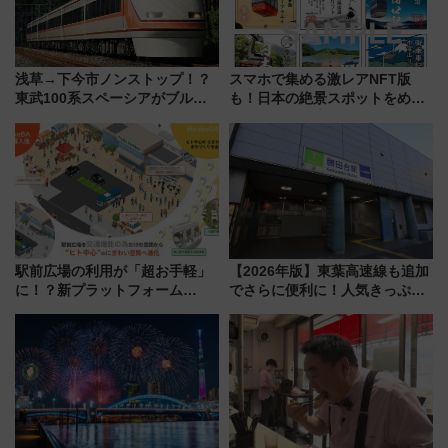
浅草→下今市ノンストップ！？
スマホで集める激レアNFT版
東武100系スペーシアがブルー
も！日本の絶景スポットをめぐ
リボン賞35周年記念で「デビュ
って集める「索道印(さくどうい
ー当時の停車駅」を再現 運転
ん)」企画がスタート
時刻や特急券の買い方を紹介
駅前広場の利用が「超お手軽」
【2026年版】東葉高速線も追加
に！？新プラットフォーム
でさらに便利に！人気きっぷ
「HirakeBA」8月3日始動、ス
「サンキューちばフリーパス」
マホで簡単申請 物販や演奏会な
今年も発売 秋・早春に千葉県を
どに【JR東日本】
巡るなら使い勝手・コスパ抜群