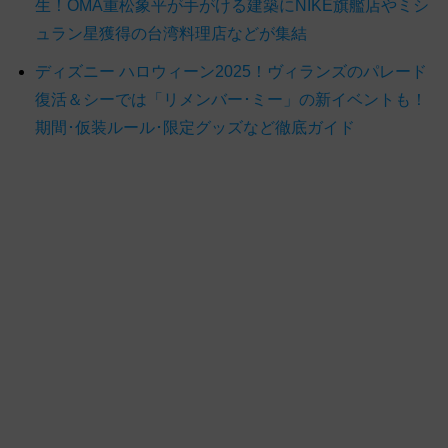
生！OMA重松象平が手がける建築にNIKE旗艦店やミシ
ュラン星獲得の台湾料理店などが集結
ディズニー ハロウィーン2025！ヴィランズのパレード
復活＆シーでは「リメンバー･ミー」の新イベントも！
期間･仮装ルール･限定グッズなど徹底ガイド