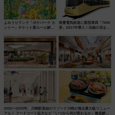
よみうりランド「ポケパーク カ
筑豊電気鉄道に新型車両「7000
ントー」チケット新ルール解
形」2027年導入！沿線の花をイ
説！購入制限の緩和と入場時の
メージしたイエローを採用 車
本人確認が11月スタート
内は落ち着いたゆとりある空間
に
2026〜2029年、川崎駅直結のラゾーナ川崎が過去最大級リニュー
アル！ フードコート拡大など「いつから何が変わるか」徹底解