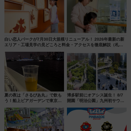
白い恋人パークが7月30日大規模リニューアル！ 2026年最新の新
エリア・工場見学の見どころと料金・アクセスを徹底解説（札幌
市）
夏の夜は「さるびあ丸」で飲も
博多駅前にオアシス誕生！ 8/7
う！船上ビアガーデンで東京湾
開園「明治公園」九州初サウナ
の夜景を眺めながら軽く一
TOTOPAや日本一のピザなど絶
杯……工場直送生ビールや島グ
品グルメ登場で駅前の過ごし方
ルメが美味い
はどう変わる？