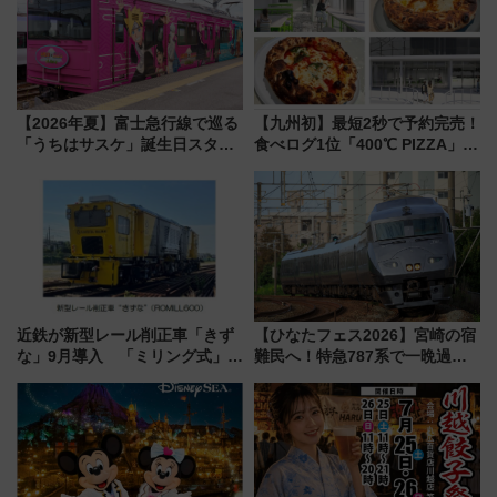
【2026年夏】富士急行線で巡る
【九州初】最短2秒で予約完売！
「うちはサスケ」誕生日スタン
食べログ1位「400℃ PIZZA」が
プラリー！富士急ハイランド限
博多駅すぐの明治公園に8/7オー
定グルメ＆グッズ徹底ガイド
プン。もつ鍋風など限定メニュ
ーも
近鉄が新型レール削正車「きず
【ひなたフェス2026】宮崎の宿
な」9月導入 「ミリング式」採
難民へ！特急787系で一晩過ご
用でメンテナンス作業を効率
せる夜間滞在型イベント「スワ
化！安全性や乗り心地の向上に
ローおひさま」が救世主に？
貢献するだけでなく、全線区で
活躍するための仕組みも