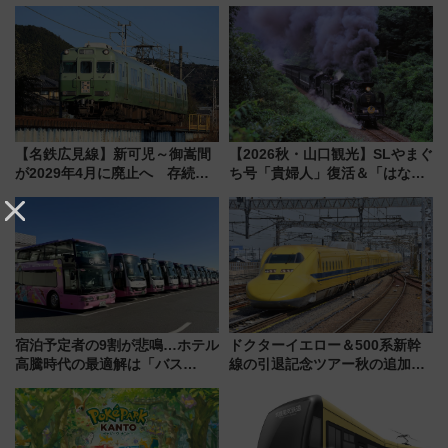
リンスホテル広島のフォトウエ
川花火クルーズはデパ地下グル
ディング＆カジュアルパーティ
メも持ち込みOK
ープラン
【名鉄広見線】新可児～御嵩間
【2026秋・山口観光】SLやまぐ
が2029年4月に廃止へ 存続協
ち号「貴婦人」復活＆「はなあ
議終了で100年の歴史に幕
かり」初走行区間も！山口DCの
注目観光列車まとめ きっぷの取
り方は？
宿泊予定者の9割が悲鳴…ホテル
ドクターイエロー＆500系新幹
高騰時代の最適解は「バス
線の引退記念ツアー秋の追加企
泊」!? WILLER最新調査で判明
画が決定！乗車体験やグッズ・
した、推し活遠征や観光時のリ
ホテル情報まとめ
アルな懐事情