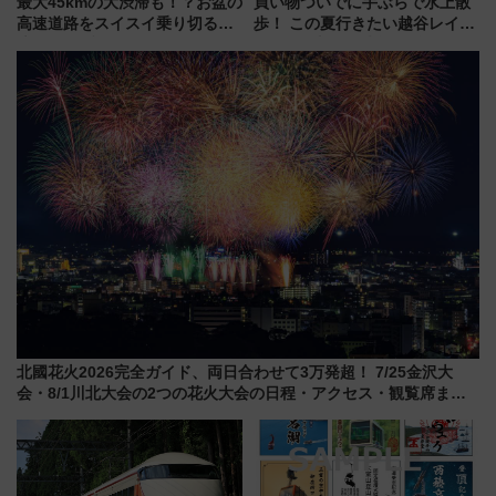
最大45kmの大渋滞も！？お盆の
買い物ついでに手ぶらで水上散
高速道路をスイスイ乗り切る快
歩！ この夏行きたい越谷レイク
適ドライブ術
タウンの新たな水辺の憩いエリ
ア「LAKESIDE PARK」（埼玉
県越谷市）
北國花火2026完全ガイド、両日合わせて3万発超！ 7/25金沢大
会・8/1川北大会の2つの花火大会の日程・アクセス・観覧席まと
め（石川県）