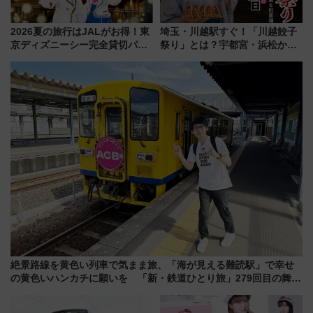
2026夏の旅行はJALがお得！東
埼玉・川越駅すぐ！「川越餃子
京ディズニーシー完全貸切パー
祭り」とは？宇都宮・浜松から
ティー招待券が当たるキャンペ
ご当地和牛まで全国の人気餃子
ーン始まる 条件は「夏の国内
を食べ比べ【7月25日・26日開
線に2回搭乗」
催】
絶景路線を黄色い列車で気まま旅、「海が見える難読駅」で幸せ
の黄色いハンカチに願いを 「新・鉄道ひとり旅」279回目の舞台
は「島原鉄道」