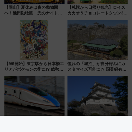
【岡山】夏休みは夜の動物園
【札幌から日帰り観光】ロイズ
へ！池田動物園「光のナイトズ
カカオ＆チョコレートタウン3周
ー2026」で光と動物が彩る特別
年！ 9月は入場料半額やチョコ
な夜
詰め放題を開催、ロイズタウン
駅からのアクセスも
【9/9開始】東京駅から日本橋エ
憧れの「城泊」が自分好みにカ
リアがポケモンの街に!? 総勢
スタマイズ可能に!? 国登録有形
100匹以上が出現「レジェンド
文化財・丸亀城「延寿閣別館」
リサーチ」本格謎解き・グッズ
にオーダーメイド型の宿泊プラ
情報まとめ
ンが誕生！
どうなる？北陸新幹線延伸 「桂
夏休みの家族旅行先にぴった
川案」決定も課題あり SNS上の
り！都心から1時間の「湘南西エ
声は
リア」満喫ガイド 鎌倉・江の