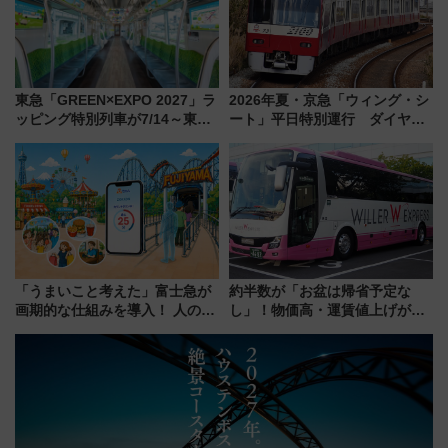
東急「GREEN×EXPO 2027」ラ
2026年夏・京急「ウィング・シ
ッピング特別列車が7/14～東
ート」平日特別運行 ダイヤ・
横・田園都市・目黒線でデビュ
乗車方法を解説！2階建てバスや
ー！ 注目の編成やデザインまと
三浦海岸を堪能できるお出かけ
め
プランもご紹介
「うまいこと考えた」富士急が
約半数が「お盆は帰省予定な
画期的な仕組みを導入！ 人のか
し」！物価高・運賃値上げが財
わりにスマホが並ぶ「分身く
布を直撃、往復1万円以内なら帰
ん」始動
りたいけど……【WILLER お盆
帰省動向調査】