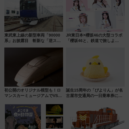
東武東上線の新型車両「90000
JR東日本×櫻坂46の大型コラボ
系」お披露目 斬新な「逆スラ
「櫻坂46と、鉄道で旅しよ
ント式」の先頭形状と明るく開
う。」が7月20日より始動！新
放的な車内空間に注目、デビュ
潟・長野・庄内へ
ーは9月
初公開のオリジナル模型も！ロ
誕生15周年の「ぴよりん」が名
マンスカーミュージアムでVSE
古屋市交通局の一日乗車券に！
の設計秘話に迫る企画展が7月
東山線では貸切電車も登場【限
15日スタート
定1万5000枚】