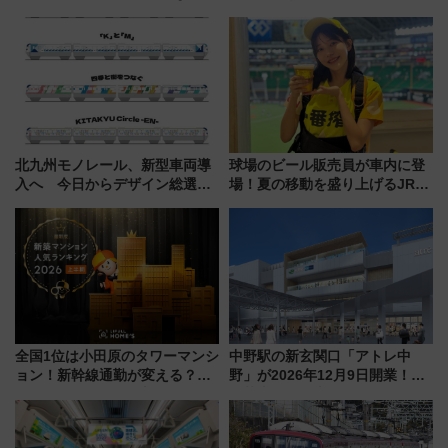
説！
北九州モノレール、新型車両導
球場のビール販売員が車内に登
入へ 今日からデザイン総選挙
場！夏の移動を盛り上げるJR九
始まる
州「ビール新幹線」7月31日・8
月7日限定 ソフトバンクホーク
スとコラボ
全国1位は小田原のタワーマンシ
中野駅の新玄関口「アトレ中
ョン！新幹線通勤が変える？
野」が2026年12月9日開業！新
「住みたい街」の最新トレンド
改札直結で屋上BBQも楽しめる
【新築マンション人気ランキン
注目スポット
グ】