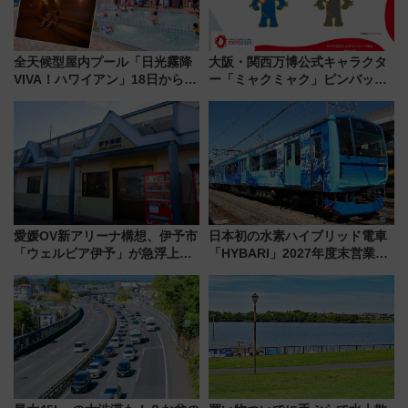
全天候型屋内プール「日光霧降
大阪・関西万博公式キャラクタ
VIVA！ハワイアン」18日から営
ー「ミャクミャク」ピンバッジ
業開始 小さなお子様連れのフ
新登場！関西の駅構内などで7月
ァミリーから大人まで幅広い世
中旬発売
代が一日中楽しる夏のリゾート
を楽しんで
愛媛OV新アリーナ構想、伊予市
日本初の水素ハイブリッド電車
「ウェルピア伊予」が急浮上！
「HYBARI」2027年度末営業運
サイボウズ青野社長の参加表明
転へ 鉄道・発電・まちづくり
で探る鉄道アクセスの未来
で水素利活用が加速