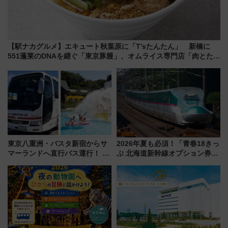
【駅ナカグルメ】エキュート秋葉原に「T’sたんたん」 新橋に
551蓬莱のDNAを継ぐ「東京豚饅」、オムライス専門店「肉とたま
ご」新グルメ続々登場！【2026年8月】
東京八重洲・バスタ新宿からサ
2026年夏も必須！「青春18きっ
マーランドへ直行バス運行！ お
ぷ 北海道新幹線オプション券」
トクな1Dayパスで夏のプールと
自動改札対応ルールと途中下車
推し活を楽しもう！（2026年
の罠
8/1～31）