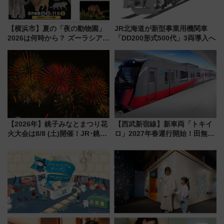
【横浜市】夏の「夜の動物園」
JR北海道が新型事業用機関車
2026は何時から？ ズーラシア・
「DD200形式500代」3両導入へ
野毛山・金沢の電車アクセスや
見どころ、限定イベントを徹底
解説！
【2026年】銚子みなとまつり花
【西武新宿線】新車両「トキイ
火大会は8/8 (土)開催！JR･銚子
ロ」2027年春運行開始！田無・
電鉄の臨時列車やアクセス情
新所沢にも停車 2028年春には
報、利根川に咲く8,000発の大迫
「第2弾」も
力＆屋台を満喫