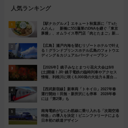
人気ランキング
【駅ナカグルメ】エキュート秋葉原に「T’sた
んたん」 新橋に551蓬莱のDNAを継ぐ「東京
豚饅」、オムライス専門店「肉とたまご」新グ
ルメ続々登場！【2026年8月】
【広島】瀬戸内海を望むリゾートホテルで叶え
る！グランドプリンスホテル広島のフォトウエ
ディング＆カジュアルパーティープラン
【2026年】銚子みなとまつり花火大会は8/8
(土)開催！JR･銚子電鉄の臨時列車やアクセス
情報、利根川に咲く8,000発の大迫力＆屋台を
満喫
【西武新宿線】新車両「トキイロ」2027年春
運行開始！田無・新所沢にも停車 2028年春
には「第2弾」も
南海電鉄がなにわ筋線に乗り入れる「次期空港
特急」の導入を決定！ピニンファリーナによる
日本初の鉄道デザイン