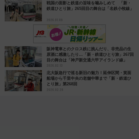
戦国の面影と鉄道の旨味を噛みしめて 「新・
鉄道ひとり旅」265回目の舞台は「名鉄小牧線」
2026.01.09
阪神電車とのクロス鉄に挑んだり、非売品の生
原酒に感激したり…「新・鉄道ひとり旅」267回
目の舞台は「神戸新交通六甲アイランド線」
2026.02.13
北大阪急行で巡る新旧の魅力！延伸区間・箕面
船場から千里中央の老舗中華まで「新・鉄道ひ
とり旅」第268回
2026.02.28