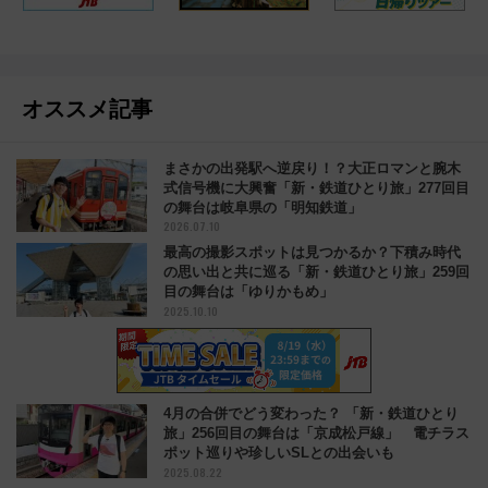
オススメ記事
まさかの出発駅へ逆戻り！？大正ロマンと腕木
式信号機に大興奮「新・鉄道ひとり旅」277回目
の舞台は岐阜県の「明知鉄道」
2026.07.10
最高の撮影スポットは見つかるか？下積み時代
の思い出と共に巡る「新・鉄道ひとり旅」259回
目の舞台は「ゆりかもめ」
2025.10.10
4月の合併でどう変わった？ 「新・鉄道ひとり
旅」256回目の舞台は「京成松戸線」 電チラス
ポット巡りや珍しいSLとの出会いも
2025.08.22