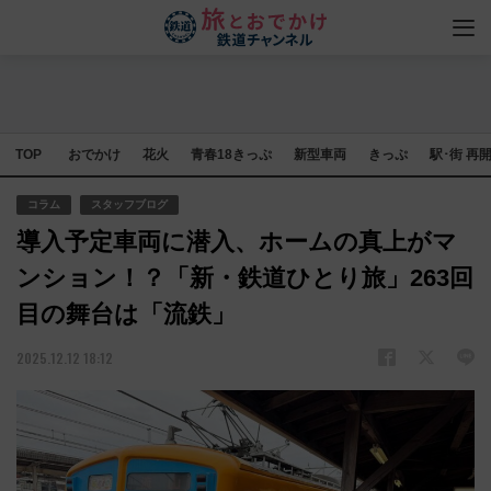
TOP
おでかけ
花火
青春18きっぷ
新型車両
きっぷ
駅･街 再
コラム
スタッフブログ
導入予定車両に潜入、ホームの真上がマ
ンション！？「新・鉄道ひとり旅」263回
目の舞台は「流鉄」
2025.12.12 18:12