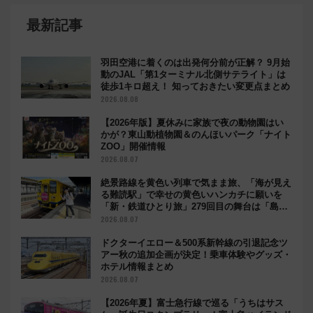
最新記事
羽田空港に着くのは出発何分前が正解？ 9月始
動のJAL「第1ターミナル北側サテライト」は
徒歩1キロ超え！ 知っておきたい変更点まとめ
2026.08.08
【2026年版】夏休みに家族で夜の動物園はい
かが？東山動植物園＆のんほいパーク「ナイト
ZOO」開催情報
2026.08.07
絶景路線を黄色い列車で気まま旅、「海が見え
る難読駅」で幸せの黄色いハンカチに願いを
「新・鉄道ひとり旅」279回目の舞台は「島原
鉄道」
2026.08.07
ドクターイエロー＆500系新幹線の引退記念ツ
アー秋の追加企画が決定！乗車体験やグッズ・
ホテル情報まとめ
2026.08.07
【2026年夏】富士急行線で巡る「うちはサス