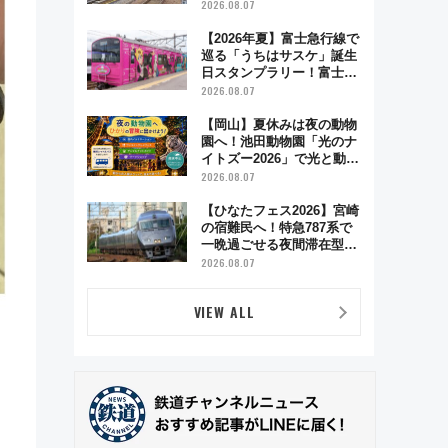
験やグッズ・ホテル情報ま
2026.08.07
とめ
【2026年夏】富士急行線で
巡る「うちはサスケ」誕生
日スタンプラリー！富士急
ハイランド限定グルメ＆グ
2026.08.07
ッズ徹底ガイド
【岡山】夏休みは夜の動物
園へ！池田動物園「光のナ
イトズー2026」で光と動物
が彩る特別な夜
2026.08.07
【ひなたフェス2026】宮崎
の宿難民へ！特急787系で
一晩過ごせる夜間滞在型イ
ベント「スワローおひさ
2026.08.07
ま」が救世主に？
VIEW ALL
き