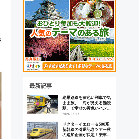
取
最新記事
絶景路線を黄色い列車で気
まま旅、「海が見える難読
駅」で幸せの黄色いハンカ
チに願いを 「新・鉄道ひ
2026.08.07
とり旅」279回目の舞台は
「島原鉄道」
ドクターイエロー＆500系
新幹線の引退記念ツアー秋
の追加企画が決定！乗車体