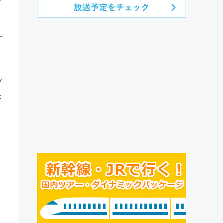
す
ッ
ょ