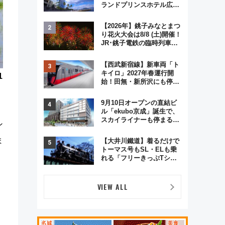
ランドプリンスホテル広島
のフォトウエディング＆カ
ジュアルパーティープラン
【2026年】銚子みなとまつ
り花火大会は8/8 (土)開催！
JR･銚子電鉄の臨時列車や
アクセス情報、利根川に咲
く8,000発の大迫力＆屋台
【西武新宿線】新車両「ト
を満喫
キイロ」2027年春運行開
1
始！田無・新所沢にも停
車 2028年春には「第2
弾」も
9月10日オープンの直結ビ
ル「ekubo京成」誕生で、
スカイライナーも停まる巨
ン
大ハブ駅・新鎌ヶ谷はどう
変わる？ 全テナント情報も
ま
【大井川鐵道】着るだけで
公開！
トーマス号もSL・ELも乗
れる「フリーきっぷTシャ
ツ」8月6日より受注販売
VIEW ALL
し