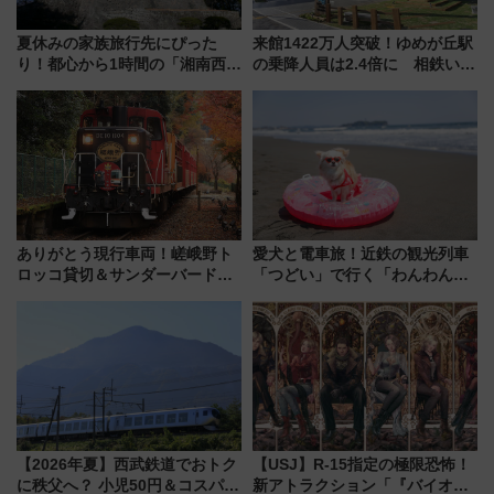
夏休みの家族旅行先にぴった
来館1422万人突破！ゆめが丘駅
り！都心から1時間の「湘南西エ
の乗降人員は2.4倍に 相鉄いず
リア」満喫ガイド 鎌倉・江の
み野線「ゆめが丘ソラトス」2周
島とは異なる魅力を持つ今夏の
年祭にそうにゃん＆DB.スター
注目スポット
マンが登場
ありがとう現行車両！嵯峨野ト
愛犬と電車旅！近鉄の観光列車
ロッコ貸切＆サンダーバードレ
「つどい」で行く「わんわん列
ストランで語り合う秋の京都
車」第5弾！海辺のBBQも楽し
斉藤雪乃＆福原トシヒロと行
める日帰りツアー
く！9月13日「京都の鉄道満喫
ツアー」開催
【2026年夏】西武鉄道でおトク
【USJ】R-15指定の極限恐怖！
に秩父へ？ 小児50円＆コスパ最
新アトラクション「『バイオハ