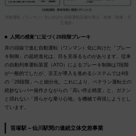
自動運転（ワンマン）化に向けた自動運転設備の導入・改修（画像：京
王電鉄）
人間の感覚”に近づく28段階ブレーキ
井の頭線で進む自動運転（ワンマン）化に向けた「ブレー
キ制御」の超絶進化は、目を見張るものがあります。従来
の自動列車運転装置（ATO）によるブレーキ制御は7段階
が一般的でしたが、京王が導入を進めるシステムでは4倍
の「28段階」へと細分化。これにより、ベテラン運転士の
絶妙なレバー操作さながらの「高い停止精度」と、ガクン
と揺れない「滑らかな乗り心地」を機械で再現しようとし
ています。
笹塚駅～仙川駅間の連続立体交差事業