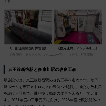
です。
通勤車両「９０００系」のリニューアル （画像：京王電鉄）
京王線新宿駅と多摩川駅の改良工事
駅施設では、京王線新宿駅の改良工事を進めます。地下2
階ホームを東京メトロ丸ノ内線側へ延ばし、新たな改札口
を設ける計画で、乗り換え動線の改善を図るとしていま
す。2031年度の工事完了に向け、2026年度は既設躯体の