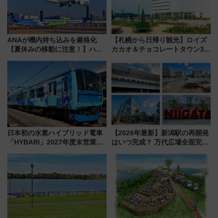
ANAが機内持ち込みを厳格化
【札幌から日帰り観光】ロイズ
【夏休みの移動に注意！】ハン
カカオ＆チョコレートタウン3周
ドバッグやPCケースも対象の
年！ 9月は入場料半額やチョコ
「身の回り品」新サイズ制限
詰め放題を開催、ロイズタウン
(40×30×20cm)おさらい
駅からのアクセスも
日本初の水素ハイブリッド電車
【2026年最新】新潟駅の再開発
「HYBARI」2027年度末営業運
はいつ完成？ 万代広場全面完成
転へ 鉄道・発電・まちづくり
から「にいがた2キロ」・古町再
で水素利活用が加速
開発、バスタ新潟構想まで徹底
解説！