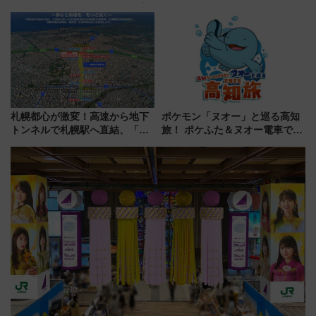
強きっぷで「安・近・短」な家
ザード レクイエム』 ザ・ダイ
族旅行！ 深夜の正丸トンネル探
ブ」今秋登場 ―予測不能の恐
検や特急ラビューも
怖に泣き叫べ―
札幌都心が激変！高速から地下
ポケモン「ヌオー」と巡る高知
トンネルで札幌駅へ直結、「創
旅！ ポケふた＆ヌオー電車で楽
成川通都心アクセス道路」が7月
しむ鉄道スタンプラリーで土佐
から本格着工、延長4.8km整備
路の絶景と絶品グルメを満喫！
事業の全貌
（7月18日スタート）