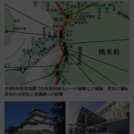
う。」が7月20日より始動！新
型3000系で大阪梅田～山陽姫路
潟・長野・庄内へ
を快適移動
令和8年熊本地震で九州新幹線もレール破断など確認 現在の運転
見合わせ状況と交通網への影響