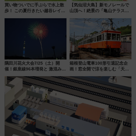
買い物ついでに手ぶらで水上散
【気仙沼大島】新モノレールで
歩！ この夏行きたい越谷レイク
山頂へ！絶景の「亀山テラス
タウンの新たな水辺の憩いエリ
360°」が7月19日オープン、休
ア「LAKESIDE PARK」（埼玉
暇村のお得な日帰りプランも登
県越谷市）
場
隅田川花火大会7/25（土）開
箱根登山電車100形引退記念企
催！銀座線96本増発と 激混みの
画！窓全開で涼を楽しむ「天然
「浅草駅」を回避する最寄り駅･
クーラー体験号」と限定鉄コレ
アクセス攻略法、2万発の花火が
発売
都心の夜に！