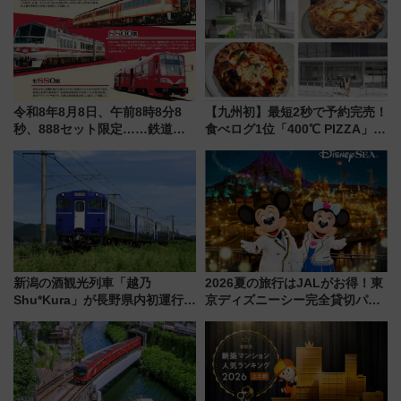
令和8年8月8日、午前8時8分8
【九州初】最短2秒で予約完売！
秒、888セット限定……鉄道各
食べログ1位「400℃ PIZZA」が
社の「8・8・8」な記念きっぷ
博多駅すぐの明治公園に8/7オー
たち
プン。もつ鍋風など限定メニュ
ーも
新潟の酒観光列車「越乃
2026夏の旅行はJALがお得！東
Shu*Kura」が長野県内初運行！
京ディズニーシー完全貸切パー
地酒と食を味わう信州プレDC特
ティー招待券が当たるキャンペ
別企画
ーン始まる 条件は「夏の国内
線に2回搭乗」