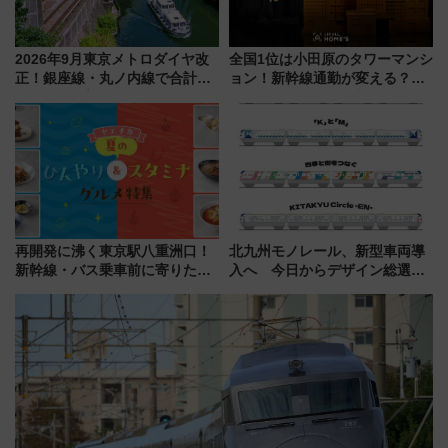
2026年9月東京メトロダイヤ改
全国1位は小田原のタワーマンシ
正！銀座線・丸ノ内線で合計
ョン！新幹線通勤が変える？
212本の大増発、混雑緩和に期
「住みたい街」の最新トレンド
待
【新築マンション人気ランキン
グ】
再開発に沸く東京駅八重洲口！
北九州モノレール、新型車両導
新幹線・バス乗車前に寄りたい
入へ 今日からデザイン総選挙
「ヤエチカ」2026年夏の「ひん
始まる
やり＆スタミナグルメ」6選【新
店舗も！】