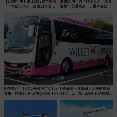
【2026年夏】富士急行線で巡る
誕生15周年の「ぴよりん」が名
「うちはサスケ」誕生日スタン
古屋市交通局の一日乗車券に！
プラリー！富士急ハイランド限
東山線では貸切電車も登場【限
定グルメ＆グッズ徹底ガイド
定1万5000枚】
約半数が「お盆は帰省予定なし」！物価高・運賃値上げが財布を
直撃、往復1万円以内なら帰りたいけど……【WILLER お盆帰省動
向調査】