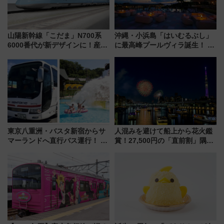
山陽新幹線「こだま」N700系
沖縄・小浜島「はいむるぶし」
6000番代が新デザインに！産学
に最高峰プールヴィラ誕生！ 石
連携で描く瀬戸内の波模様 運
垣島から船で向かう究極のご褒
用は今冬から
美旅「何もしない贅沢」を体験
してみない？
東京八重洲・バスタ新宿からサ
人混みを避けて船上から花火鑑
マーランドへ直行バス運行！ お
賞！27,500円の「直前割」隅田
トクな1Dayパスで夏のプールと
川花火クルーズはデパ地下グル
推し活を楽しもう！（2026年
メも持ち込みOK
8/1～31）