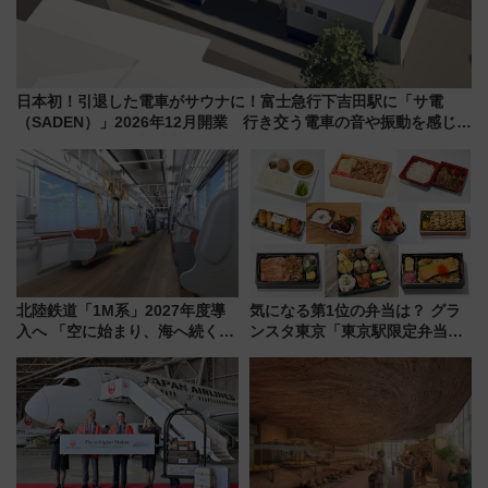
日本初！引退した電車がサウナに！富士急行下吉田駅に「サ電
（SADEN）」2026年12月開業 行き交う電車の音や振動を感じな
がら「ととのう」新感覚
北陸鉄道「1M系」2027年度導
気になる第1位の弁当は？ グラ
入へ 「空に始まり、海へ続く」
ンスタ東京「東京駅限定弁当
白山比咩神社をモチーフにした
2026 売上ランキング」
神秘的なデザイン