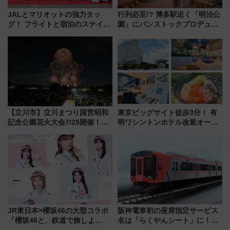
JALとマリオットの強力タッ
行列必至!? 博多駅近く「明治公
グ！ フライトと宿泊のステイタ
園」にパンストックプロデュー
スマッチでFLY ON ポイントや
スの新業態『Land Bageri』8/7
上級会員資格を効率よく獲得す
オープン 秋からはビストロ営業
る方法を解説
も！
【立川市】立川まつり国営昭和
東京ビッグサイト徒歩3分！ 有
記念公園花火大会7/25開催！
明ワシントンホテル改装オープ
5000発の花火が夜を彩る 今年は
ン直前「ゆりかもめ運転台付き
混雑に要注意、その理由は
客室」や海鮮丼が人気の朝食ビ
ュッフェを現地レポ
JR東日本×櫻坂46の大型コラボ
阪神電車初の座席指定サービス
「櫻坂46と、鉄道で旅しよ
名は「らくやんシート」に！新