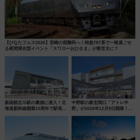
【ひなたフェス2026】宮崎の宿難民へ！特急787系で一晩過ごせ
る夜間滞在型イベント「スワローおひさま」が救世主に？
新函館北斗駅の裏側に潜入！北
中野駅の新玄関口「アトレ中
海道新幹線開業10周年で駅長
野」が2026年12月9日開業！新
室・地下通路など公開イベン
改札直結で屋上BBQも楽しめる
ト 参加方法や体験内容を紹介
注目スポット