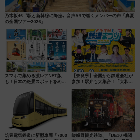
乃木坂46〝駅と新幹線に降臨〟音声ARで響くメンバーの声「真夏
の全国ツアー2026」
スマホで集める激レアNFT版
【奈良県】全国から鉄道会社が
も！日本の絶景スポットをめぐ
参加！駅弁も大集合！「大和鉄
って集める「索道印(さくどうい
道まつり2026」が8月8日・9日
ん)」企画がスタート
に開催決定
筑豊電気鉄道に新型車両「7000
嵯峨野観光鉄道、「DE10 機関