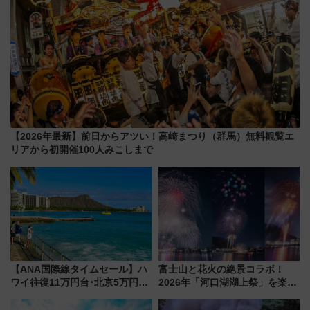
【2026年最新】前日からアツい！高崎まつり（群馬）無料観覧エ
リアから初開催100人みこしまで
【ANA国際線タイムセール】ハ
富士山と花火の絶景コラボ！
ワイ往復11万円台･北京5万円台
2026年「河口湖湖上祭」を楽し
～、憧れのビジネスクラスも！
む完全ガイド＆鉄道アクセスの
来春のGW旅行まで狙える激ア
ススメ