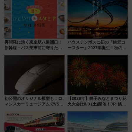
再開発に沸く東京駅八重洲口！
ハウステンボスに初の「絶景コ
新幹線・バス乗車前に寄りたい
ースター」2027年誕生！秋の
「ヤエチカ」2026年夏の「ひん
「すんごいハロウィン」見どこ
やり＆スタミナグルメ」6選【新
ろも一挙紹介
店舗も！】
初公開のオリジナル模型も！ロ
【2026年】銚子みなとまつり花
マンスカーミュージアムでVSE
火大会は8/8 (土)開催！JR･銚子
の設計秘話に迫る企画展が7月
電鉄の臨時列車やアクセス情
15日スタート
報、利根川に咲く8,000発の大迫
力＆屋台を満喫