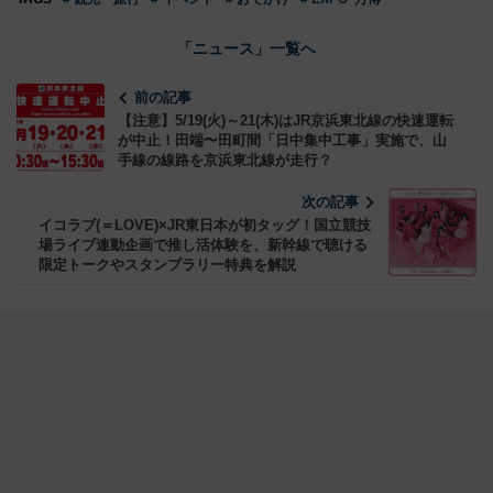
「ニュース」一覧へ
前の記事
【注意】5/19(火)～21(木)はJR京浜東北線の快速運転
が中止！田端〜田町間「日中集中工事」実施で、山
手線の線路を京浜東北線が走行？
次の記事
イコラブ(＝LOVE)×JR東日本が初タッグ！国立競技
場ライブ連動企画で推し活体験を、新幹線で聴ける
限定トークやスタンプラリー特典を解説