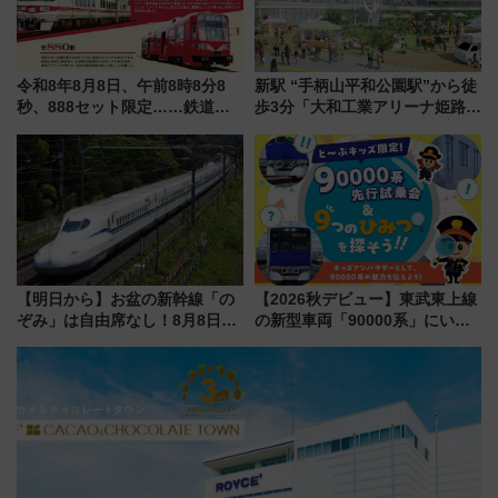
令和8年8月8日、午前8時8分8
新駅 “手柄山平和公園駅”から徒
秒、888セット限定……鉄道各
歩3分「大和工業アリーナ姫路」
社の「8・8・8」な記念きっぷ
10月開業！Novelbright公演 や
たち
大相撲巡業など 豪華イベントと
アクセス
【明日から】お盆の新幹線「の
【2026秋デビュー】東武東上線
ぞみ」は自由席なし！8月8日午
の新型車両「90000系」にいち
前はほぼ満席…でも数時間ズラ
早く乗れる！ 8/11開催の小学生
せば空きが見つかることも 混
向け先行試乗会でキッズアンバ
雑避ける「空席」探しのコツ
サダーになろう