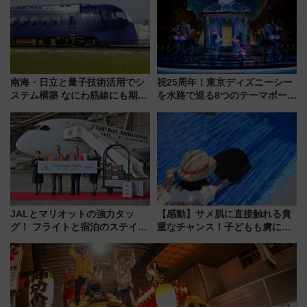
横浜へ！
南海・日立と量子技術活用でシ
祝25周年！東京ディズニーシー
ステム構築 なにわ筋線にも期待
を水路で巡る8つのテーマポート
乗務員・車両計画作業を短縮へ
と限定デコレーションを解説
JALとマリオットの強力タッ
【感動】サメ肌に直接触れる貴
グ！ フライトと宿泊のステイタ
重なチャンス！子どもも虜にな
スマッチでFLY ON ポイントや
る鴨川シーワールド「エイとサ
上級会員資格を効率よく獲得す
メのタッチングプール」【夏休
る方法を解説
み限定企画】