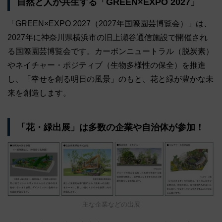
自然と人が共生する「GREEN×EXPO 2027」
「GREEN×EXPO 2027（2027年国際園芸博覧会）」は、
2027年に神奈川県横浜市の旧上瀬谷通信施設で開催され
る国際園芸博覧会です。カーボンニュートラル（脱炭素）
やネイチャー・ポジティブ（生物多様性の保全）を推進
し、「幸せを創る明日の風景」のもと、花と緑が豊かな未
来を創造します。
「花・緑出展」は多数の企業や自治体が参加！
主な企業などの出展