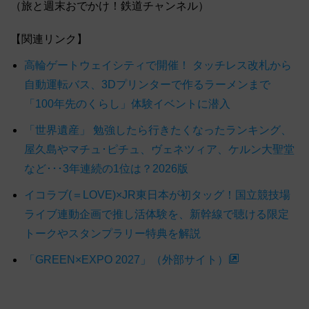
（旅と週末おでかけ！鉄道チャンネル）
【関連リンク】
高輪ゲートウェイシティで開催！ タッチレス改札から
自動運転バス、3Dプリンターで作るラーメンまで
「100年先のくらし」体験イベントに潜入
「世界遺産」 勉強したら行きたくなったランキング、
屋久島やマチュ･ピチュ、ヴェネツィア、ケルン大聖堂
など･･･3年連続の1位は？2026版
イコラブ(＝LOVE)×JR東日本が初タッグ！国立競技場
ライブ連動企画で推し活体験を、新幹線で聴ける限定
トークやスタンプラリー特典を解説
「GREEN×EXPO 2027」（外部サイト）