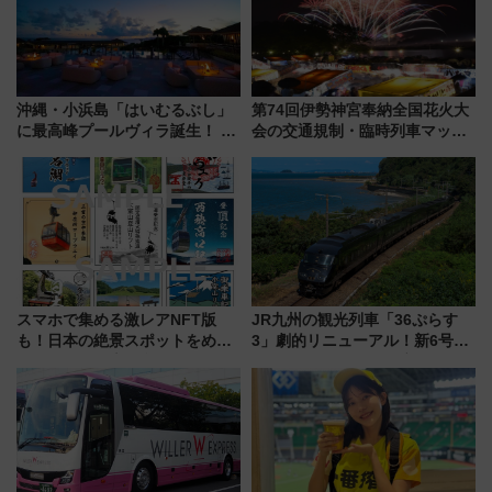
沖縄・小浜島「はいむるぶし」
第74回伊勢神宮奉納全国花火大
に最高峰プールヴィラ誕生！ 石
会の交通規制・臨時列車マッ
垣島から船で向かう究極のご褒
プ！JR東海・近鉄で快適にアク
美旅「何もしない贅沢」を体験
セス
してみない？
スマホで集める激レアNFT版
JR九州の観光列車「36ぷらす
も！日本の絶景スポットをめぐ
3」劇的リニューアル！新6号車
って集める「索道印(さくどうい
“1〜2名用グリーン個室”と曜日
ん)」企画がスタート
別 “プレミアムランチ”導入･ル
ートや価格など解説