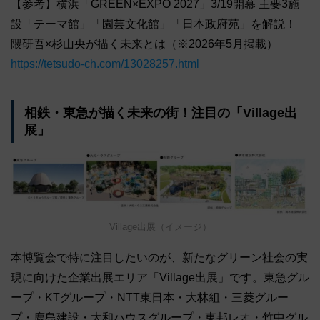
【参考】横浜「GREEN×EXPO 2027」3/19開幕 主要3施
設「テーマ館」「園芸文化館」「日本政府苑」を解説！
隈研吾×杉山央が描く未来とは（※2026年5月掲載）
https://tetsudo-ch.com/13028257.html
相鉄・東急が描く未来の街！注目の「Village出
展」
Village出展（イメージ）
本博覧会で特に注目したいのが、新たなグリーン社会の実
現に向けた企業出展エリア「Village出展」です。東急グル
ープ・KTグループ・NTT東日本・大林組・三菱グルー
プ・鹿島建設・大和ハウスグループ・東邦レオ・竹中グル