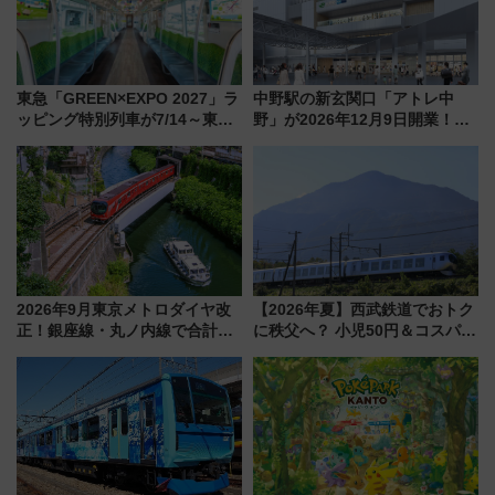
東急「GREEN×EXPO 2027」ラ
中野駅の新玄関口「アトレ中
ッピング特別列車が7/14～東
野」が2026年12月9日開業！新
横・田園都市・目黒線でデビュ
改札直結で屋上BBQも楽しめる
ー！ 注目の編成やデザインまと
注目スポット
め
2026年9月東京メトロダイヤ改
【2026年夏】西武鉄道でおトク
正！銀座線・丸ノ内線で合計
に秩父へ？ 小児50円＆コスパ最
212本の大増発、混雑緩和に期
強きっぷで「安・近・短」な家
待
族旅行！ 深夜の正丸トンネル探
検や特急ラビューも