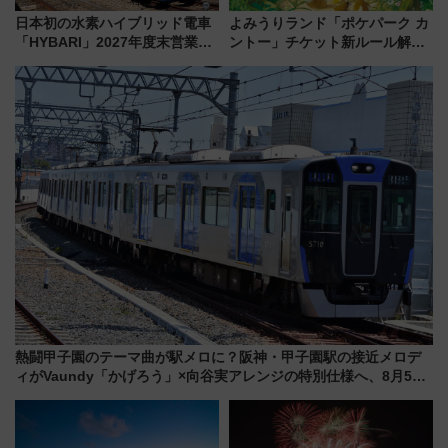
日本初の水素ハイブリッド電車
よみうりランド「ポケパーク カ
「HYBARI」2027年度末営業運
ントー」チケット新ルール解
転へ 鉄道・発電・まちづくり
説！購入制限の緩和と入場時の
で水素利活用が加速
本人確認が11月スタート
熱闘甲子園のテーマ曲が駅メロに？阪神・甲子園駅の接近メロデ
ィがVaundy「かげろう」×向谷実アレンジの特別仕様へ、8月5日
始発から