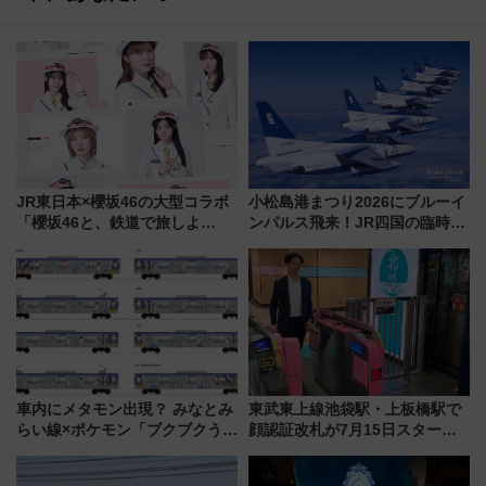
JR東日本×櫻坂46の大型コラボ
小松島港まつり2026にブルーイ
「櫻坂46と、鉄道で旅しよ
ンパルス飛来！JR四国の臨時ダ
う。」が7月20日より始動！新
イヤや駐車場予約を徹底解説
潟・長野・庄内へ
車内にメタモン出現？ みなとみ
東武東上線池袋駅・上板橋駅で
らい線×ポケモン「ブクブクうみ
顔認証改札が7月15日スター
ぞこの街」ラッピング電車が運
ト、手ぶらで乗車から買い物ま
行開始に！ この夏は直通列車で
でシームレスに