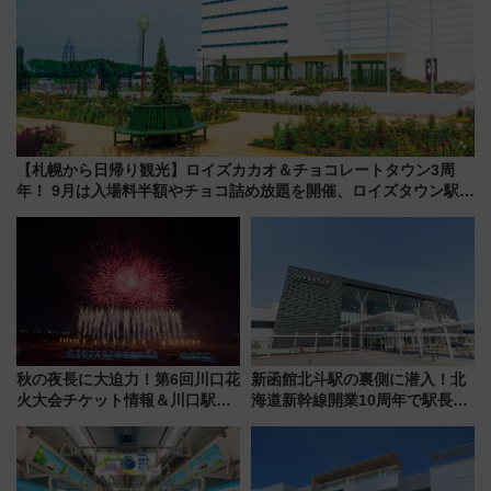
【札幌から日帰り観光】ロイズカカオ＆チョコレートタウン3周
年！ 9月は入場料半額やチョコ詰め放題を開催、ロイズタウン駅か
らのアクセスも
秋の夜長に大迫力！第6回川口花
新函館北斗駅の裏側に潜入！北
火大会チケット情報＆川口駅か
海道新幹線開業10周年で駅長
らのアクセスガイド
室・地下通路など公開イベン
ト 参加方法や体験内容を紹介