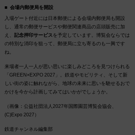
会場内郵便局を開設
入場ゲート付近には日本郵便による会場内郵便局も開設
し、通常の郵便サービスや郵便関連商品の店頭販売に加
え、
記念押印サービス
を予定しています。博覧会ならでは
の特別な消印を狙って、郵便局に立ち寄るのも一興です
ね。
来場者一人一人が思い思いに楽しみどころを見つけられる
「GREEN×EXPO 2027」。鉄道やモビリティ、そして新
しい街の姿に触れながら、地球の未来に思いを馳せるおで
かけを今から計画してみてはいかがでしょうか。
（画像：公益社団法人2027年国際園芸博覧会協会、
(C)Expo 2027）
鉄道チャンネル編集部