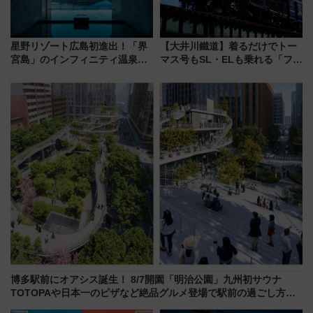
星野リゾート広島初進出！「界
【大井川鐵道】着るだけでトー
宮島」のインフィニティ温泉と
マス号もSL・ELも乗れる「フリ
古式サウナ「石風呂」を大解剖
ーきっぷTシャツ」8月6日より
宿泊料金・アクセスは？（2026
受注販売
年7月23日開業）
博多駅前にオアシス誕生！ 8/7開園「明治公園」九州初サウナ
TOTOPAや日本一のピザなど絶品グルメ登場で駅前の過ごし方は
どう変わる？