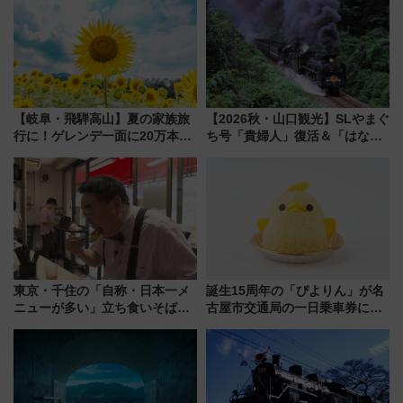
ツ路線まとめ（8/10まで）
【岐阜・飛騨高山】夏の家族旅
【2026秋・山口観光】SLやまぐ
行に！ゲレンデ一面に20万本の
ち号「貴婦人」復活＆「はなあ
ひまわりが咲き誇る「アルコピ
かり」初走行区間も！山口DCの
アひまわり園」開園
注目観光列車まとめ きっぷの取
り方は？
東京・千住の「自称・日本一メ
誕生15周年の「ぴよりん」が名
ニューが多い」立ち食いそば屋
古屋市交通局の一日乗車券に！
とは？ ＢＳ日テレ『ドランク塚
東山線では貸切電車も登場【限
地のふらっと立ち食いそば』
定1万5000枚】
7/27夜10時～放送