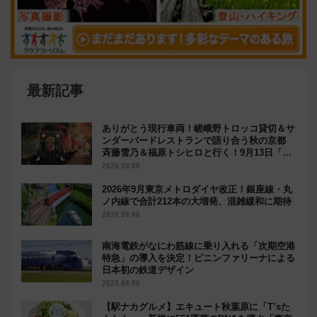
最新記事
ありがとう現行車両！嵯峨野トロッコ貸切＆サ
ンダーバードレストランで語り合う秋の京都
斉藤雪乃＆福原トシヒロと行く！9月13日「京
都の鉄道満喫ツアー」開催
2026.08.06
2026年9月東京メトロダイヤ改正！銀座線・丸
ノ内線で合計212本の大増発、混雑緩和に期待
2026.08.06
南海電鉄がなにわ筋線に乗り入れる「次期空港
特急」の導入を決定！ピニンファリーナによる
日本初の鉄道デザイン
2026.08.06
【駅ナカグルメ】エキュート秋葉原に「T’sた