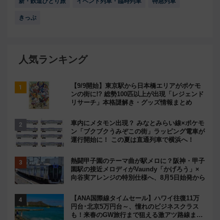
新・鉄道ひとり旅
イベント列車・臨時列車
特急列車
きっぷ
人気ランキング
【9/9開始】東京駅から日本橋エリアがポケモ
ンの街に!? 総勢100匹以上が出現「レジェンド
リサーチ」本格謎解き・グッズ情報まとめ
車内にメタモン出現？ みなとみらい線×ポケモ
ン「ブクブクうみぞこの街」ラッピング電車が
運行開始に！ この夏は直通列車で横浜へ！
熱闘甲子園のテーマ曲が駅メロに？阪神・甲子
園駅の接近メロディがVaundy「かげろう」×
向谷実アレンジの特別仕様へ、8月5日始発から
【ANA国際線タイムセール】ハワイ往復11万
円台･北京5万円台～、憧れのビジネスクラス
も！来春のGW旅行まで狙える激アツ路線まと