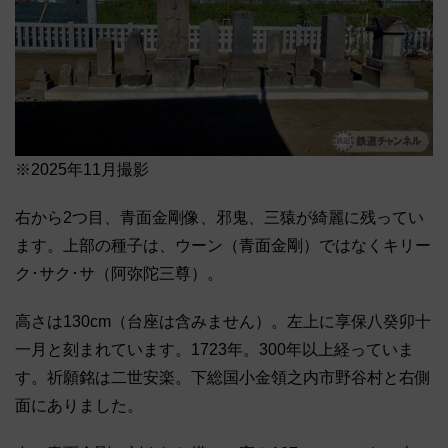
※2025年11月撮影
右から2つ目、青面金剛像、邪鬼、三猿が綺麗に残ってい
ます。上部の種子は、ウーン（青面金剛）ではなくキリー
ク･サク･サ（阿弥陀三尊）。
高さは130cm（台座は含みません）。左上に享保八癸卯十
一月と刻まれています。1723年。300年以上経っていま
す。祈願銘は二世安楽。下総国小金領之内市野谷村と右側
面にありました。