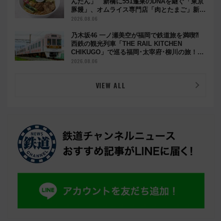
んたん」 新橋に551蓬莱のDNAを継ぐ「東京
豚饅」、オムライス専門店「肉とたまご」新グ
ルメ続々登場！【2026年8月】
2026.08.06
乃木坂46 一ノ瀬美空が福岡で鉄道旅を満喫⁈
西鉄の観光列車「THE RAIL KITCHEN
CHIKUGO」で巡る福岡･太宰府･柳川の旅！
YouTubeが公開に
2026.08.06
VIEW ALL