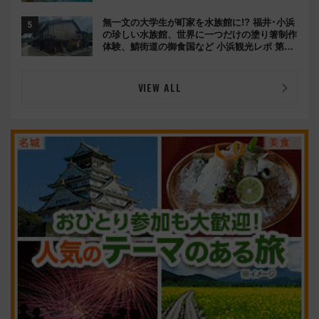
め（8/10まで）
無一文の大学生が町家を水族館に!? 福井･小浜
の珍しい水族館、世界に一つだけの塗り箸制作
体験、鯖街道の御食国など 小浜観光レポ 第2
弾
VIEW ALL