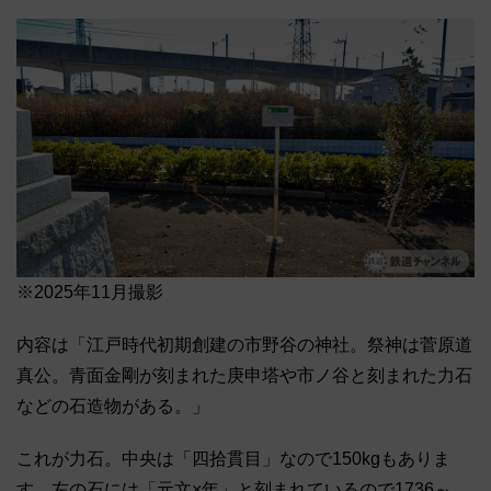
※2025年11月撮影
内容は「江戸時代初期創建の市野谷の神社。祭神は菅原道
真公。青面金剛が刻まれた庚申塔や市ノ谷と刻まれた力石
などの石造物がある。」
これが力石。中央は「四拾貫目」なので150kgもありま
す。左の石には「元文×年」と刻まれているので1736～