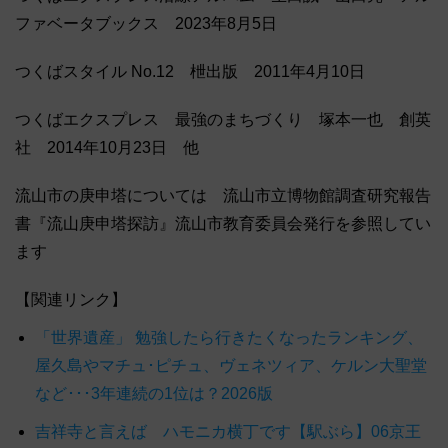
ファベータブックス 2023年8月5日
つくばスタイル No.12 枻出版 2011年4月10日
つくばエクスプレス 最強のまちづくり 塚本一也 創英
社 2014年10月23日 他
流山市の庚申塔については 流山市立博物館調査研究報告
書『流山庚申塔探訪』流山市教育委員会発行を参照してい
ます
【関連リンク】
「世界遺産」 勉強したら行きたくなったランキング、
屋久島やマチュ･ピチュ、ヴェネツィア、ケルン大聖堂
など･･･3年連続の1位は？2026版
吉祥寺と言えば ハモニカ横丁です【駅ぶら】06京王